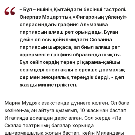
– Бұл – әншінің Қытайдағы бесінші гастролі.
Өнерпаз Моцарттың «Фигароның үйленуі»
операсындағы графиня Альмавива
партиясын алғаш рет орындады. Бұған
дейін ол осы қойылымдағы Сюзанна
партиясын шырқаса, ал биыл алғаш рет
көрерменге графиня образында шықты.
Бұл кейіпкердің терең әрі қарама-қайшы
сезімдері спектакльге ерекше драмалық
әсер мен эмоциялық тереңдік берді, - деп
жазды министрліктен.
Мария Мудряк Қазақстанда дүниеге келген. Ол бала
кезінен-ақ ән айтуға қызығып, 10 жасынан бастап
Италияда вокалдан дәріс алған. Сол жерде «Ла
Скала» театрының балалар хорында
шығармашылық жолын бастап, кейін Миландағы