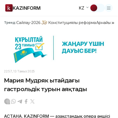
KAZINFORM
KZ
Сайлау-2026
Конституциялық реформа
Арнайы жо
Тренд:
22:57, 13 Тамыз 2025
Мария Мудряк Қытайдағы
гастрольдік турын аяқтады
АСТАНА. KAZINFORM — Қазақстандық опера әншісі