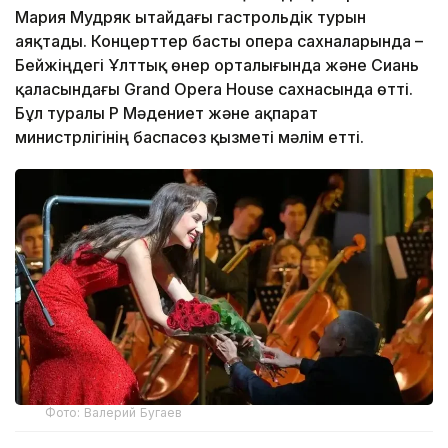
Мария Мудряк Қытайдағы гастрольдік турын
аяқтады. Концерттер басты опера сахналарында –
Бейжіңдегі Ұлттық өнер орталығында және Сиань
қаласындағы Grand Opera House сахнасында өтті.
Бұл туралы ҚР Мәдениет және ақпарат
министрлігінің баспасөз қызметі мәлім етті.
Фото: Валерий Бугаев