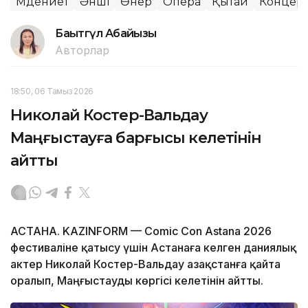
Мәдениет
Әнші
Өнер
Опера
Қытай
Концер
Бақытгүл Абайқызы
Авторлар
18:50, 06 Тамыз 2026
Николай Костер-Вальдау
Маңғыстауға барғысы келетінін
айтты
АСТАНА. KAZINFORM — Comic Con Astana 2026
фестиваліне қатысу үшін Астанаға келген даниялық
актер Николай Костер-Вальдау Қазақстанға қайта
оралып, Маңғыстауды көргісі келетінін айтты.