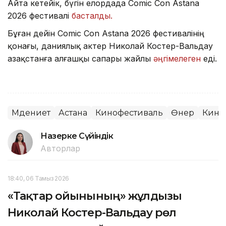
Айта кетейік, бүгін елордада Comic Con Astana
2026 фестивалі
басталды.
Бұған дейін Comic Con Astana 2026 фестивалінің
қонағы, даниялық актер Николай Костер-Вальдау
Қазақстанға алғашқы сапары жайлы
әңгімелеген
еді.
Мәдениет
Астана
Кинофестиваль
Өнер
Кино
Назерке Сүйіндік
Авторлар
18:40, 06 Тамыз 2026
«Тақтар ойынының» жұлдызы
Николай Костер-Вальдау рөл