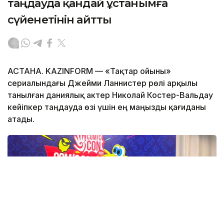
таңдауда қандай ұстанымға
сүйенетінін айтты
АСТАНА. KAZINFORM — «Тақтар ойыны»
сериалындағы Джейми Ланнистер рөлі арқылы
танылған даниялық актер Николай Костер-Вальдау
кейіпкер таңдауда өзі үшін ең маңызды қағиданы
атады.