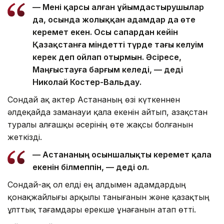
— Мені қарсы алған ұйымдастырушылар
да, осында жолыққан адамдар да өте
керемет екен. Осы сапардан кейін
Қазақстанға міндетті түрде тағы келуім
керек деп ойлап отырмын. Әсіресе,
Маңғыстауға барғым келеді, — деді
Николай Костер-Вальдау.
Сондай ақ актер Астананың өзі күткеннен
әлдеқайда заманауи қала екенін айтып, Қазақстан
туралы алғашқы әсерінің өте жақсы болғанын
жеткізді.
— Астананың осыншалықты керемет қала
екенін білмеппін, — деді ол.
Сондай-ақ ол елді ең алдымен адамдардың
қонақжайлығы арқылы танығанын және қазақтың
ұлттық тағамдары ерекше ұнағанын атап өтті.