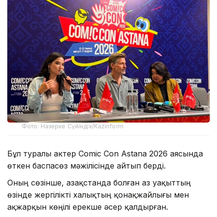
Фото: Назерке Сүйіндік/Kazinform
Бұл туралы актер Comic Con Astana 2026 аясында
өткен баспасөз мәжілісінде айтып берді.
Оның сөзінше, Қазақстанда болған аз уақыттың
өзінде жергілікті халықтың қонақжайлығы мен
ақжарқын көңілі ерекше әсер қалдырған.