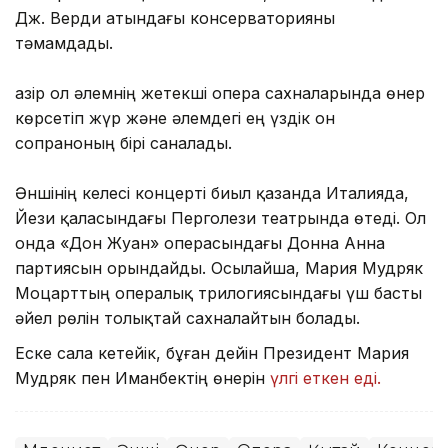
Дж. Верди атындағы консерваторияны
тәмамдады.
Қазір ол әлемнің жетекші опера сахналарында өнер
көрсетіп жүр және әлемдегі ең үздік он
сопраноның бірі саналады.
Әншінің келесі концерті биыл қазанда Италияда,
Йези қаласындағы Перголези театрында өтеді. Ол
онда «Дон Жуан» операсындағы Донна Анна
партиясын орындайды. Осылайша, Мария Мудряк
Моцарттың опералық трилогиясындағы үш басты
әйел рөлін толықтай сахналайтын болады.
Еске сала кетейік, бұған дейін Президент Мария
Мудряк пен Иманбектің өнерін
үлгі еткен еді.