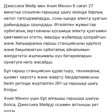
Джессика Мейр мен Анил Менон 6 сағат 27
минутқа созылған ғарышқа шығу кезінде барлық
негізгі тапсырмаларды, соның ішінде электр қуатын
дайындауды орындады. Өткізілген жұмыстар
орбиталық зертхананы қосымша электр қуатымен
қамтамасыз ететін, маңызды жүйелерді қолдайтын
және Халықаралық ғарыш станциясының қауіпсіз
және бақыланатын орбиталық айналымын
жеңілдететін жылжымалы күн батареяларын
орнатуға негіз жасайды.
Бұл ғарыш станциясын құрастыру, техникалық
қызмет көрсету және жаңарту бағдарламасының
бөлігі ретінде жүргізілген 281-ші ғарышқа шығу
болды.
Анил Менон үшін бұл алғашқы ғарышқа шығуы
болса, Джессика Мейрдің осымен алтыншы рет
ұшты.