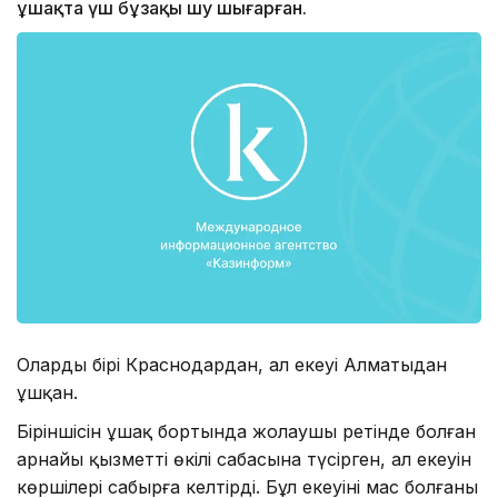
ұшақта үш бұзақы шу шығарған.
Олардың бірі Краснодардан, ал екеуі Алматыдан
ұшқан.
Біріншісін ұшақ бортында жолаушы ретінде болған
арнайы қызметтің өкілі сабасына түсірген, ал екеуін
көршілері сабырға келтірді. Бұл екеуінің мас болғаны