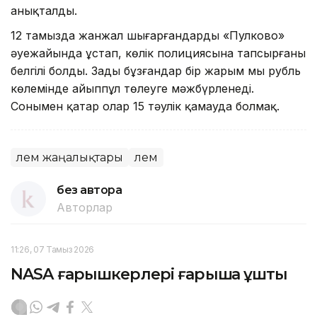
анықталды.
12 тамызда жанжал шығарғандарды «Пулково»
әуежайында ұстап, көлік полициясына тапсырғаны
белгілі болды. Заңды бұзғандар бір жарым мың рубль
көлемінде айыппұл төлеуге мәжбүрленеді.
Сонымен қатар олар 15 тәулік қамауда болмақ.
Әлем жаңалықтары
Әлем
без автора
Авторлар
11:26, 07 Тамыз 2026
NASA ғарышкерлері ғарышқа ұшты