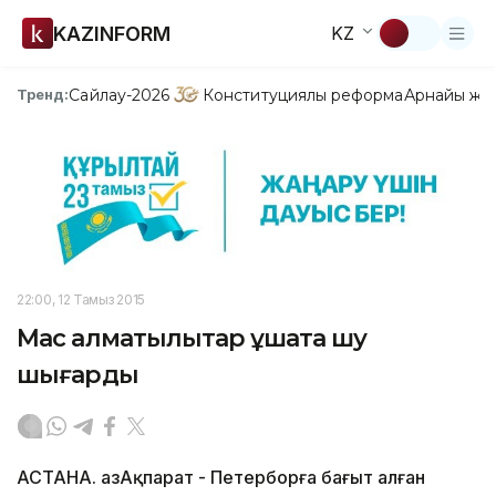
KAZINFORM
KZ
Сайлау-2026
Конституциялық реформа
Арнайы жо
Тренд:
22:00, 12 Тамыз 2015
Мас алматылықтар ұшақта шу
шығарды
АСТАНА. ҚазАқпарат - Петерборға бағыт алған