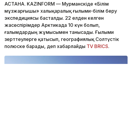
АСТАНА. KAZINFORM — Мурманскіде «Білім
мұзжарғышы» халықаралық ғылыми-білім беру
экспедициясы басталды. 22 елден келген
жасөспірімдер Арктикада 10 күн болып,
ғалымдардың жұмысымен танысады. Ғылыми
зерттеулерге қатысып, географиялық Солтүстік
полюске барады, деп хабарлайды
TV BRICS
.