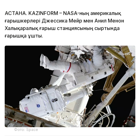
АСТАНА. KAZINFORM – NASA-ның америкалық
ғарышкерлері Джессика Мейр мен Анил Менон
Халықаралық ғарыш станциясының сыртында
ғарышқа ұшты.
Фото: Space