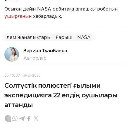
Осыған дейін NASA орбитаға алғашқы роботын
ұшырғанын
хабарладық.
Әлем жаңалықтары
Ғарыш
NASA
Зарина Туғанбаева
Авторлар
05:40, 07 Тамыз 2026
Солтүстік полюстегі ғылыми
экспедицияға 22 елдің оқушылары
аттанды