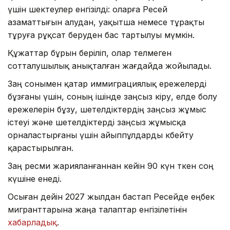
үшін шектеулер енгізілді: оларға Ресей
азаматтығын алудан, уақытша немесе тұрақты
тұруға рұқсат беруден бас тартылуы мүмкін.
Құжаттар бұрын беріліп, олар өтелмеген
сотталушылық анықталған жағдайда жойылады.
Заң сонымен қатар иммиграциялық ережелерді
бұзғаны үшін, соның ішінде заңсыз кіру, елде болу
ережелерін бұзу, шетелдіктердің заңсыз жұмыс
істеуі және шетелдіктерді заңсыз жұмысқа
орналастырғаны үшін айыппұлдарды көбейту
қарастырылған.
Заң ресми жарияланғаннан кейін 90 күн өткен соң
күшіне енеді.
Осыған дейін 2027 жылдан бастап Ресейде еңбек
мигранттарына жаңа талаптар енгізілетінін
хабарладық
.