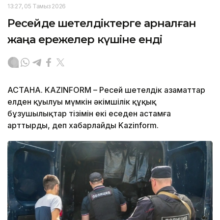
13:27, 05 Тамыз 2026
Ресейде шетелдіктерге арналған
жаңа ережелер күшіне енді
АСТАНА. KAZINFORM – Ресей шетелдік азаматтар
елден қуылуы мүмкін әкімшілік құқық
бұзушылықтар тізімін екі еседен астамға
арттырды, деп хабарлайды Kazinform.