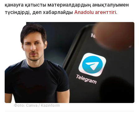
қанауға қатысты материалдардың анықталуымен
түсіндірді, деп хабарлайды
Anadolu агенттігі
.
Фото: Canva / Kazinform
Telegram-ның негізін қалаушылардың бірі Павел
Дуров мессенджердің өшірілуіне
«бопсалаушылардың» әрекеті себеп болғанын