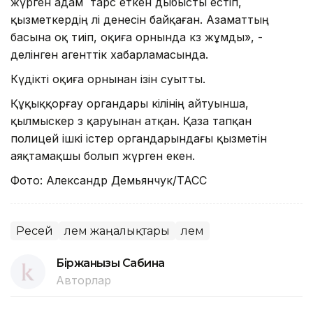
жүрген адам тарс еткен дыбысты естіп,
қызметкердің өлі денесін байқаған. Азаматтың
басына оқ тиіп, оқиға орнында көз жұмды», -
делінген агенттік хабарламасында.
Күдікті оқиға орнынан ізін суытты.
Құқыққорғау органдары өкілінің айтуынша,
қылмыскер өз қаруынан атқан. Қаза тапқан
полицей ішкі істер органдарындағы қызметін
аяқтамақшы болып жүрген екен.
Фото: Александр Демьянчук/ТАСС
Ресей
Әлем жаңалықтары
Әлем
Біржанқызы Сабина
Авторлар