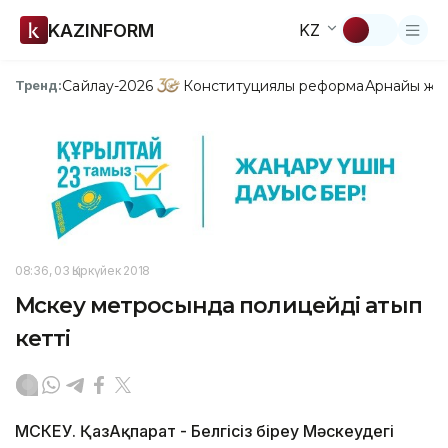
KAZINFORM
KZ
Сайлау-2026
Конституциялық реформа
Арнайы жо
Тренд:
08:36, 03 Қыркүйек 2018
Мәскеу метросында полицейді атып
кетті
МӘСКЕУ. ҚазАқпарат - Белгісіз біреу Мәскеудегі