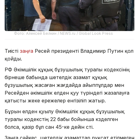
Фото: Алексей Белкин / NEWS.ru / Global Look Press
Тиісті
заңға
Ресей президенті Владимир Путин қол
қойды.
РФ Әкімшілік құқық бұзушылық туралы кодексінің
бірнеше бабында шетелдік азамат құқық
бұзушылық жасаған жағдайда айыппұлдар мен
Ресейден әкімшілік елден қуу түріндегі жазалауға
қатысты жеке ережелер енгізіліп жатыр.
Бұрын елден қуылу Әкімшілік құқық бұзушылық
туралы кодекстің 22 бабы бойынша көзделген
болса, қазір бұл сан 45-ке дейін өсті.
Заңға сәйкес, шетелдік азаматтар рұқсат етілмеген