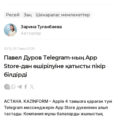
Ресей
Заң
Шекаралас мемлекеттер
Зарина Туғанбаева
Авторлар
05:15, 05 Тамыз 2026
Павел Дуров Telegram-ның App
Store-дан өшірілуіне қатысты пікір
білдірді
АСТАНА. KAZINFORM – Apple 4 тамызға қараған түні
Telegram мессенджерін App Store дүкенінен алып
тастады. Компания мұны балаларды жыныстық