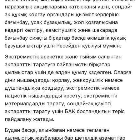
наразылық акцияларына қатысқаны үшін, сондай-
ақ құқық қорғау органдары қызметкерлеріне
бағынбау, ұсақ бұзақылық, жол қозғалысына
кедергі келтіру, кемсітушілік және шекарада
бағынбау сияқты бірқатар басқа әкімшілік құқық
бұзушылықтар үшін Ресейден қуылуы мүмкін.
Экстремистік әрекетке және тыйым салынған
ақпаратты таратуға байланысты бірқатар
қылмыстар үшін де елден қуылу көзделген. Оларға
діни нышандарды қорлау, жеккөрушілік немесе
дұшпандыққа қоздыру, экстремистік немесе
нацистік нышандарды көрсету, экстремистік
материалдарды тарату, сондай-ақ қауіпті
ақпаратты тарату үшін БАҚ бостандығын теріс
пайдалану жатады.
Бұдан басқа, алынбаған немесе өтелмеген
қылмыстық жазбалары бар шетелдік азаматтар