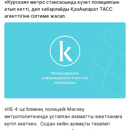
«Курская» метро стансасында күзет полициясын
атып кетті, деп хабарлайды ҚазАқпарат ТАСС
агенттігіне сілтеме жасап.
«ІІБ 4-ші бөлімінің полицейі Мәскеу
метрополитенінде ұсталған азаматты әжетханаға
ертіп әкеткен. Содан кейін аумақты тазалап