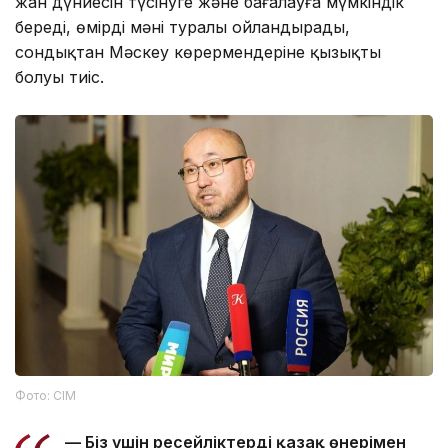
жан дүниесін түсінуге және бағалауға мүмкіндік
береді, өмірдің мәні туралы ойландырады,
сондықтан Мәскеу көрермендеріне қызықты
болуы тиіс.
Фото: СІМ
— Біз үшін ресейліктерді қазақ өнерімен