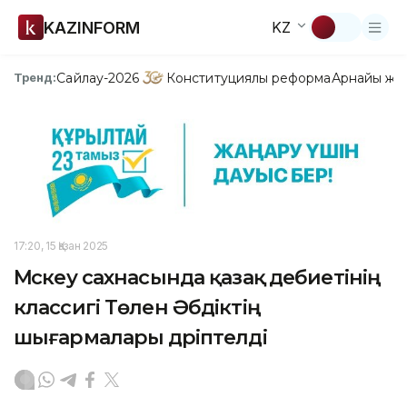
KAZINFORM
KZ
Сайлау-2026
Конституциялық реформа
Арнайы жо
Тренд:
17:20, 15 Қазан 2025
Мәскеу сахнасында қазақ әдебиетінің
классигі Төлен Әбдіктің
шығармалары дәріптелді