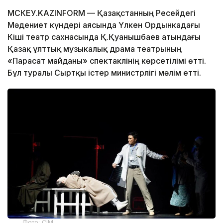
МӘСКЕУ.KAZINFORM — Қазақстанның Ресейдегі
Мәдениет күндері аясында Үлкен Ордынкадағы
Кіші театр сахнасында Қ.Қуанышбаев атындағы
Қазақ ұлттық музыкалық драма театрының
«Парасат майданы» спектаклінің көрсетілімі өтті.
Бұл туралы Сыртқы істер министрлігі мәлім етті.
Фото: СІМ