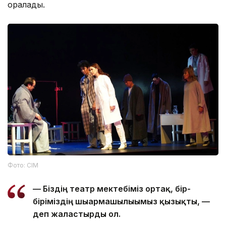
оралады.
Фото: СІМ
— Біздің театр мектебіміз ортақ, бір-
біріміздің шығармашылығымыз қызықты, —
деп жалғастырды ол.