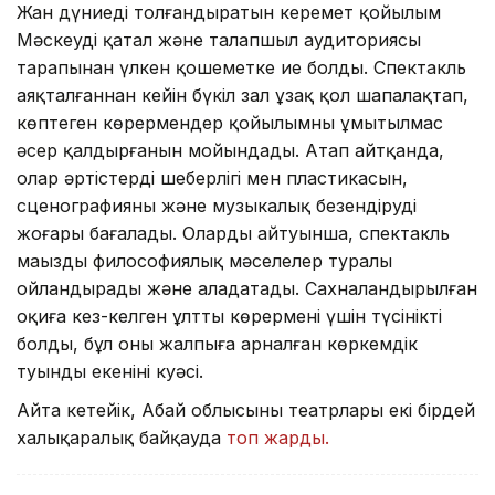
Жан дүниеңді толғандыратын керемет қойылым
Мәскеудің қатал және талапшыл аудиториясы
тарапынан үлкен қошеметке ие болды. Спектакль
аяқталғаннан кейін бүкіл зал ұзақ қол шапалақтап,
көптеген көрермендер қойылымның ұмытылмас
әсер қалдырғанын мойындады. Атап айтқанда,
олар әртістердің шеберлігі мен пластикасын,
сценографияны және музыкалық безендіруді
жоғары бағалады. Олардың айтуынша, спектакль
маңызды философиялық мәселелер туралы
ойландырады және алаңдатады. Сахналандырылған
оқиға кез-келген ұлттың көрермені үшін түсінікті
болды, бұл оның жалпыға арналған көркемдік
туынды екенінің куәсі.
Айта кетейік, Абай облысының театрлары екі бірдей
халықаралық байқауда
топ жарды.