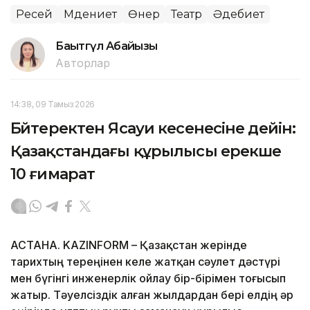
Ресей
Мәдениет
Өнер
Театр
Әдебиет
Бақытгүл Абайқызы
Авторлар
14:38, 09 Тамыз 2026
Бәйтеректен Ясауи кесенесіне дейін:
Қазақстандағы құрылысы ерекше
10 ғимарат
АСТАНА. KAZINFORM – Қазақстан жерінде
тарихтың тереңінен келе жатқан сәулет дәстүрі
мен бүгінгі инженерлік ойлау бір-бірімен тоғысып
жатыр. Тәуелсіздік алған жылдардан бері елдің әр