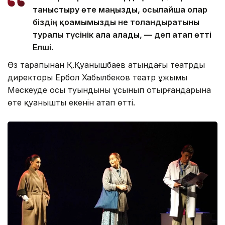
таныстыру өте маңызды, осылайша олар
біздің қоғамымызды не толғандыратыны
туралы түсінік ала алады, — деп атап өтті
Елші.
Өз тарапынан Қ.Қуанышбаев атындағы театрдың
директоры Ербол Хабылбеков театр ұжымы
Мәскеуде осы туындыны ұсынып отырғандарына
өте қуанышты екенін атап өтті.