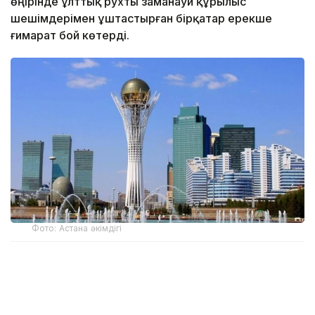
өңірінде ұлттық рухты заманауи құрылыс
шешімдерімен ұштастырған бірқатар ерекше
ғимарат бой көтерді.
Фото: Астана әкімдігі
Бұл нысандар жай ғана сәулет туындысы емес,
қалалардың тарихи, мәдени және экономикалық
даму жолының көрінісі іспетті. Мұндай