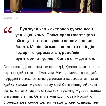
Фото: СІМ
— Бұл жұлдызды актерлер құрамымен
үздік қойылым. Премьерасы желтоқсан
айында өтті және үлкен қошеметке ие
болды. Менің ойымша, спектакль тілдік
кедергіге қарамастан, ресейлік
аудиторияға түсінікті болады, — деді ол.
Спектакльдің қоюшы-режиссері, Қазақстанның еңбек
сіңірген қайраткері Гүлсина Мирғалиева осындай
күрделі психологиялық драмаға қарамастан, оған
қойылыммен жұмыс істеу оңай болғанын, өйткені
әртістер оның идеясын жақсы түсініп, жүзеге асыра
алғанын айтты. Оның айтуынша, театр Ресейге
бірнеше рет келсе де, әр кезде үлкен қуанышпен