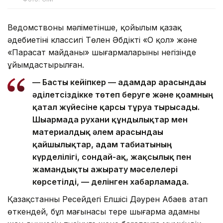
Ведомствоның мәліметінше, қойылым қазақ
әдебиетінің классигі Төлен Әбдіктің «Оң қол» және
«Парасат майданы» шығармаларының негізінде
ұйымдастырылған.
— Басты кейіпкер — адамдар арасындағы
әділетсіздікке төтеп беруге және қоғамның
қатал жүйесіне қарсы тұруға тырысады.
Шығармада рухани құндылықтар мен
материалдық әлем арасындағы
қайшылықтар, адам табиғатының
күрделілігі, сондай-ақ, жақсылық пен
жамандықты ажырату мәселелері
көрсетілді, — делінген хабарламада.
Қазақстанның Ресейдегі Елшісі Дәурен Абаев атап
өткендей, бұл мағынасы терең шығарма адамның