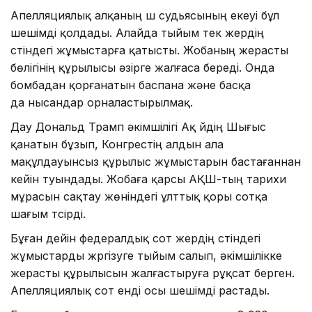
Апелляциялық алқаның үш судьясының екеуі бұл
шешімді қолдады. Алайда тыйым тек жердің
үстіндегі жұмыстарға қатысты. Жобаның жерасты
бөлігінің құрылысы әзірге жалғаса береді. Онда
бомбадан қорғанатын баспана және басқа
да нысандар орналастырылмақ.
Дау Дональд Трамп әкімшілігі Ақ үйдің Шығыс
қанатын бұзып, Конгрестің алдын ала
мақұлдауынсыз құрылыс жұмыстарын бастағаннан
кейін туындады. Жобаға қарсы АҚШ-тың тарихи
мұрасын сақтау жөніндегі ұлттық қоры сотқа
шағым түсірді.
Бұған дейін федералдық сот жердің үстіндегі
жұмыстарды жүргізуге тыйым салып, әкімшілікке
жерасты құрылысын жалғастыруға рұқсат берген.
Апелляциялық сот енді осы шешімді растады.