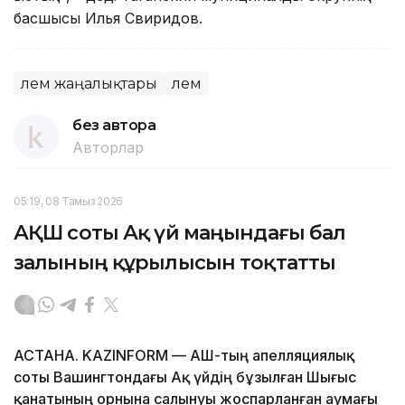
басшысы Илья Свиридов.
Әлем жаңалықтары
Әлем
без автора
Авторлар
05:19, 08 Тамыз 2026
АҚШ соты Ақ үй маңындағы бал
залының құрылысын тоқтатты
АСТАНА. KAZINFORM — АҚШ-тың апелляциялық
соты Вашингтондағы Ақ үйдің бұзылған Шығыс
қанатының орнына салынуы жоспарланған аумағы