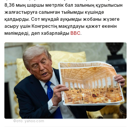
8,36 мың шаршы метрлік бал залының құрылысын
жалғастыруға салынған тыйымды күшінде
қалдырды. Сот мұндай ауқымды жобаны жүзеге
асыру үшін Конгрестің мақұлдауы қажет екенін
мәлімдеді, деп хабарлайды
BBC
.
Фото: yahoo.com