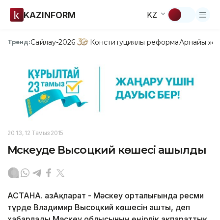
KAZINFORM
KZ
Сайлау-2026
Конституциялық реформа
Арнайы жо
Тренд:
20:13, 12 Тамыз 2015
Мәскеуде Высоцкий көшесі ашылды
АСТАНА. ҚазАқпарат - Мәскеу орталығында ресми
түрде Владимир Высоцкий көшесін ашты, деп
хабарлады Мәскеу облысының өңірлік ақпараттық