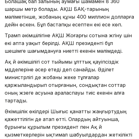
Болашақ бал залының аумағы шамамен 8 360
шаршы метр болады. АҚШ БАҚ-тарының
мәліметінше, жобаның құны 400 миллион долларға
дейін өскен. Бұл бастапқы есептен екі есе көп.
Трамп әкімшілігіне АҚШ Жоғарғы сотына жүгіну үшін
екі апта уақыт берілді. АҚШ президенті бұл
шешімге шағымдануға ниетті екенін мәлімдеді.
Ақ үй әкімшілігі сот тыйымы ұлттық қауіпсіздік
мүдделеріне әсер етеді деп санайды. Әділет
министрлігі де жобаны жеке тұлғалар
қаржыландырып отырғанын, сондықтан соттар
оның жүзеге асуына араласпауы тиіс екенін алға
тартады.
Әкімшілік өкілдері Шығыс қанатты жаңғыртудың
қажеттілігін де атап өтті. Олардың айтуынша,
бұрынғы құрылым президент пен Ақ үй
қызметкерлерін ықтимал шабуылдардан жеткілікті