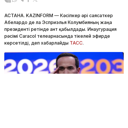
АСТАНА. KAZINFORM —
Кәсіпкер әрі саясаткер
Абелардо де ла Эсприэлья Колумбияның жаңа
президенті ретінде ант қабылдады. Инаугурация
рәсімі Caracol телеарнасында тікелей эфирде
көрсетілді, деп хабарлайды
ТАСС
.