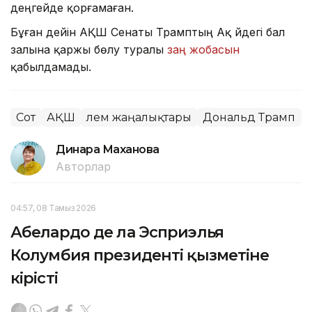
деңгейде қорғамаған.
Бұған дейін АҚШ Сенаты Трамптың Ақ үйдегі бал
залына қаржы бөлу туралы
заң жобасын
қабылдамады.
Сот
АҚШ
Әлем жаңалықтары
Дональд Трамп
Динара Маханова
Авторлар
04:57, 08 Тамыз 2026
Абелардо де ла Эсприэлья
Колумбия президенті қызметіне
кірісті