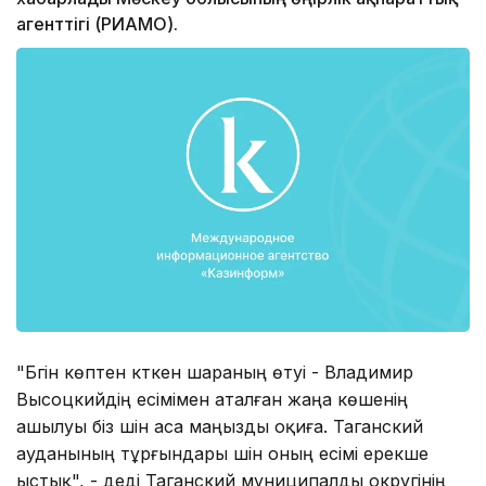
агенттігі (РИАМО).
"Бүгін көптен күткен шараның өтуі - Владимир
Высоцкийдің есімімен аталған жаңа көшенің
ашылуы біз үшін аса маңызды оқиға. Таганский
ауданының тұрғындары үшін оның есімі ерекше
ыстық", - деді Таганский муниципалды округінің