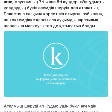
яғни, маусымның 7-і және 8-і күндері «Әл-Құдысты
қолдаудың бүкіл әлемдік шеруі» деп аталатын,
Палестина халқына көрсетіліп отырған озбырлық
пен өктемдікке қарсы аса ауқымды наразылық
шарасына мәскеуліктер де қатысатын болды.
Аталмыш шеруді «Әл-Құдыс үшін бүкіл әлемдік