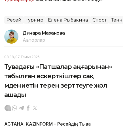
Ресей
турнир
Елена Рыбакина
Спорт
Тенни
Динара Маханова
Авторлар
08:38, 07 Тамыз 2026
Тувадағы «Патшалар аңғарынан»
табылған ескерткіштер сақ
мәдениетін терең зерттеуге жол
ашады
АСТАНА. KAZINFORM – Ресейдің Тыва