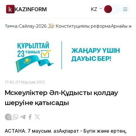
KAZINFORM
KZ
Сайлау-2026
Конституциялық реформа
Арнайы жо
Тренд:
17:40, 07 Маусым 2013
Мәскеуліктер Әл-Құдысты қолдау
шеруіне қатысады
АСТАНА. 7 маусым. ҚазАқпарат - Бүгін және ертең,