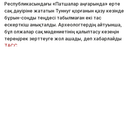
Республикасындағы «Патшалар аңғарында» ерте
сақ дәуіріне жататын Туннуг қорғанын қазу кезінде
бұрын-соңды теңдесі табылмаған екі тас
ескерткіш анықталды. Археологтердің айтуынша,
бұл олжалар сақ мәдениетінің қалыптасу кезеңін
тереңірек зерттеуге жол ашады, деп хабарлайды
ТАСС
.
Фото: © Артем Геодакян/ ТАСС