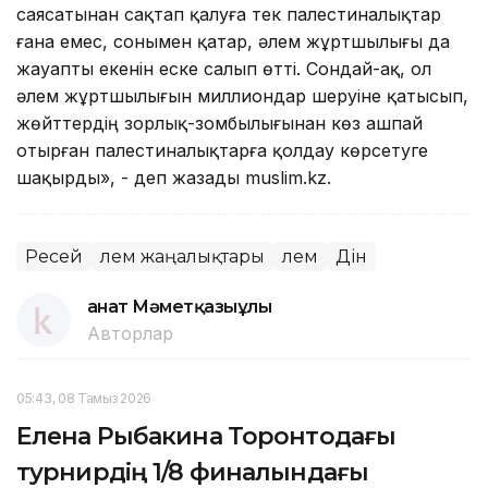
саясатынан сақтап қалуға тек палестиналықтар
ғана емес, сонымен қатар, әлем жұртшылығы да
жауапты екенін еске салып өтті. Сондай-ақ, ол
әлем жұртшылығын миллиондар шеруіне қатысып,
жөйттердің зорлық-зомбылығынан көз ашпай
отырған палестиналықтарға қолдау көрсетуге
шақырды», - деп жазады muslim.kz.
Ресей
Әлем жаңалықтары
Әлем
Дін
Қанат Мәметқазыұлы
Авторлар
05:43, 08 Тамыз 2026
Елена Рыбакина Торонтодағы
турнирдің 1/8 финалындағы