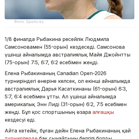
Фото: Sports.kz
1/8 финалда Рыбакина ресейлік Людмила
Самсоновамен (55-орын) кездеседі. Самсонова
үшінші айналымда австралиялық Майя Джойнтты
(75-орын) 7:5, 6:7, 6:2 есебімен жеңді.
Елена Рыбакинаның Canadian Open-2026
турниріндегі өнеріне келсек, ол екінші айналымда
австралиялық Дарья Касаткинаны (61-орын) 6:3,
5:7, 6:4 есебімен ұтты. Ал үшінші айналымда
америкалық Энн Лиді (31-орын) 6:2, 7:5 есебімен
жеңді. Бұл қос спортшының өзара
алғашқы
кездесуі еді.
Айта кетейік, бұған дейін Елена Рыбакинаның қай
турнирлерде
бақ сынайтыны белгілі болды.