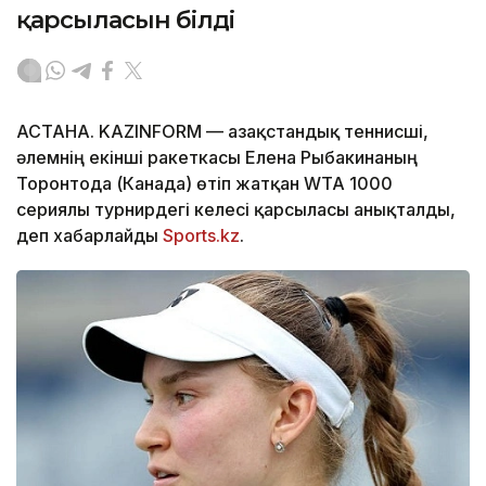
қарсыласын білді
АСТАНА. KAZINFORM — Қазақстандық теннисші,
әлемнің екінші ракеткасы Елена Рыбакинаның
Торонтода (Канада) өтіп жатқан WTA 1000
сериялы турнирдегі келесі қарсыласы анықталды,
деп хабарлайды
Sports.kz
.