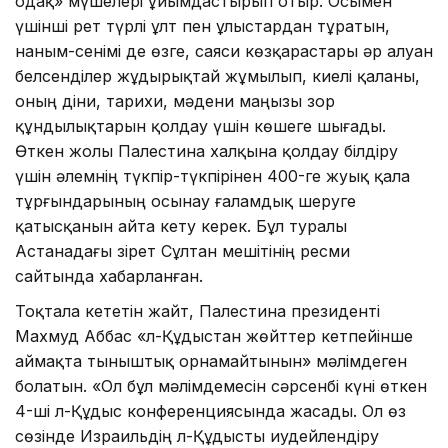
одақ» мүшелері ұйымдастырып отыр. Осымен
үшінші рет түрлі ұлт пен ұлыстардан тұратын,
наным-сенімі де өзге, саяси көзқарастары әр алуан
белсенділер жұдырықтай жұмылып, киелі қаланы,
оның діни, тарихи, мәдени маңызы зор
құндылықтарын қолдау үшін көшеге шығады.
Өткен жолы Палестина халқына қолдау білдіру
үшін әлемнің түкпір-түкпірінен 400-ге жуық қала
тұрғындарының осынау ғаламдық шеруге
қатысқанын айта кету керек. Бұл туралы
Астанадағы Әзірет Сұлтан мешітінің ресми
сайтында хабарланған.
Тоқтала кететін жайт, Палестина президенті
Махмуд Аббас «Әл-Құдыстан жөйттер кетпейінше
аймақта тыныштық орнамайтынын» мәлімдеген
болатын. «Ол бұл мәлімдемесін сәрсенбі күні өткен
4-ші Әл-Құдыс конференциясында жасады. Ол өз
сөзінде Израильдің Әл-Құдысты иудейлендіру