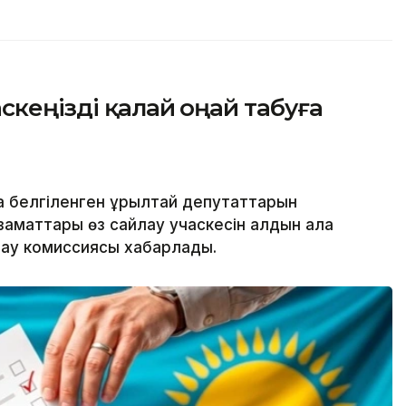
скеңізді қалай оңай табуға
 белгіленген Құрылтай депутаттарын
азаматтары өз сайлау учаскесін алдын ала
лау комиссиясы хабарлады.