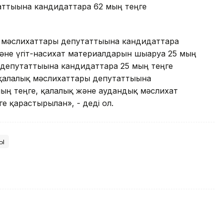
ттығына кандидаттарға 62 мың теңге
мәслихаттары депутаттығына кандидаттарға
не үгіт-насихат материалдарын шығаруға 25 мың
депутаттығына кандидаттарға 25 мың теңге
 қалалық мәслихаттары депутаттығына
ың теңге, қалалық және аудандық мәслихат
е қарастырылған», - деді ол.
сы