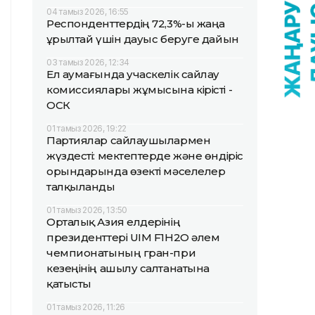
04 тамыз 2026, 16:55
Респонденттердің 72,3%-ы жаңа
Құрылтай үшін дауыс беруге дайын
03 тамыз 2026, 12:34
Ел аумағында учаскелік сайлау
комиссиялары жұмысына кірісті -
ОСК
01 тамыз 2026, 19:22
Партиялар сайлаушылармен
жүздесті: мектептерде және өндіріс
орындарында өзекті мәселелер
талқыланды
01 тамыз 2026, 13:50
Орталық Азия елдерінің
президенттері UIM F1H2O әлем
чемпионатының гран-при
кезеңінің ашылу салтанатына
қатысты
01 тамыз 2026, 11:26