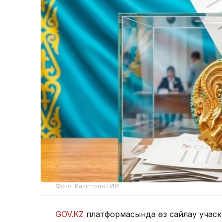
Фото: Kazinform / ИИ
GOV.KZ
платформасында өз сайлау учаске