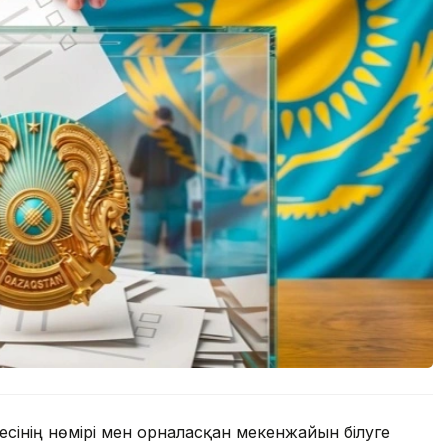
сінің нөмірі мен орналасқан мекенжайын білуге