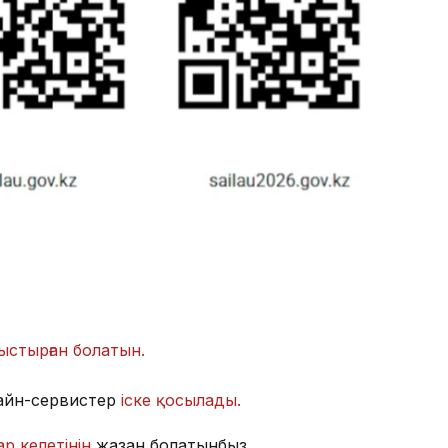
ыстырған болатын.
лайн-сервистер
іске қосылады.
р келетінін
жазған болатынбыз.