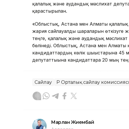
қалалық және аудандық мәслихат депута
қарастырылған.
«Облыстық, Астана мен Алматы қалалық 
жария сайлауалды шараларын өткізуге жә
теңге, қалалық және аудандық мәслихат 
бөлінеді. Облыстық, Астана мен Алматы
кандидаттардың көлік шығыстарына 45 м
депутаттығына кандидаттарға 20 мың теңг
Сайлау
ҚР Орталық сайлау комиссия
Марлан Жиембай