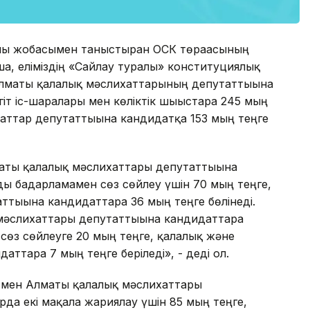
улы жобасымен таныстырған ОСК төрағасының
, еліміздің «Сайлау туралы» конституциялық
Алматы қалалық мәслихаттарының депутаттығына
іт іс-шаралары мен көліктік шығыстарға 245 мың
аттар депутаттығына кандидатқа 153 мың теңге
аты қалалық мәслихаттары депутаттығына
ы бағдарламамен сөз сөйлеу үшін 70 мың теңге,
тығына кандидаттарға 36 мың теңге бөлінеді.
әслихаттары депутаттығына кандидаттарға
сөз сөйлеуге 20 мың теңге, қалалық және
ттарға 7 мың теңге беріледі», - деді ол.
 мен Алматы қалалық мәслихаттары
да екі мақала жариялау үшін 85 мың теңге,