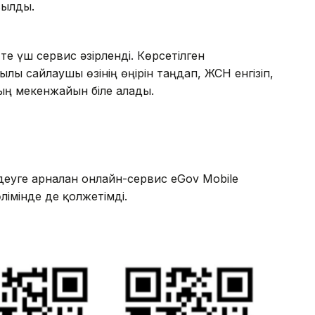
сылды.
те үш сервис әзірленді. Көрсетілген
ылы сайлаушы өзінің өңірін таңдап, ЖСН енгізіп,
ның мекенжайын біле алады.
здеуге арналған онлайн-сервис eGov Mobile
мінде де қолжетімді.