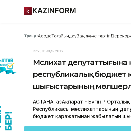
KAZINFORM
Ақорда
Тағайындау
Заң және тәртіп
Дерекқор
Тренд:
15:51, 01 Ақпан 2016
Мәслихат депутаттығына
республикалық бюджет 
шығыстарының мөлшерлер
АСТАНА. ҚазАқпарат - Бүгін ҚР Ортал
Республикасы мәслихаттарының деп
бюджет қаражатынан жабылатын шығы