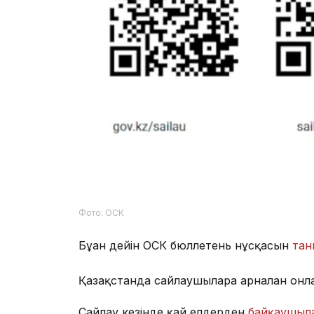
Фото: ОСК
Бұған дейін ОСК бюллетень нұсқасын
тан
Қазақстанда сайлаушыларға арналған он
Сайлау кезінде қай елдерден
байқаушыла