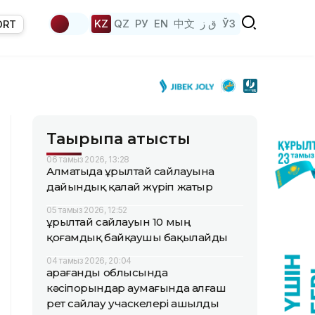
KZ
QZ
РУ
EN
中文
ق ز
ЎЗ
ORT
Тақырыпқа қатысты
06 тамыз 2026, 13:28
Алматыда Құрылтай сайлауына
дайындық қалай жүріп жатыр
05 тамыз 2026, 12:52
Құрылтай сайлауын 10 мың
қоғамдық байқаушы бақылайды
04 тамыз 2026, 20:04
Қарағанды облысында
кәсіпорындар аумағында алғаш
рет сайлау учаскелері ашылды