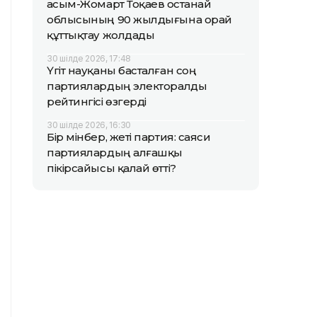
Қасым-Жомарт Тоқаев Қостанай
облысының 90 жылдығына орай
құттықтау жолдады
30 шілде 2026, 17:48
Үгіт науқаны басталған соң
партиялардың электоралды
рейтингісі өзгерді
30 шілде 2026, 16:30
Бір мінбер, жеті партия: саяси
партиялардың алғашқы
пікірсайысы қалай өтті?