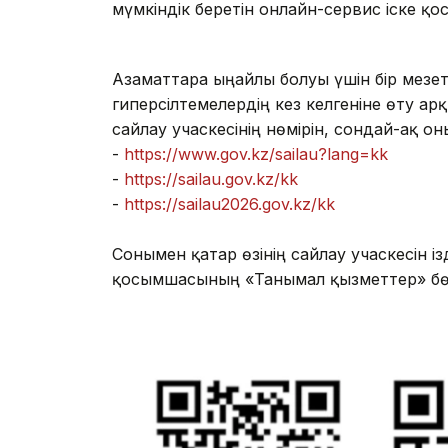
мүмкіндік беретін онлайн-сервис іске қо
Азаматтарға ыңғайлы болуы үшін бір мезет
гиперсілтемелердің кез келгеніне өту арқ
сайлау учаскесінің нөмірін, сондай-ақ о
-
https://www.gov.kz/sailau?lang=kk
-
https://sailau.gov.kz/kk
-
https://sailau2026.gov.kz/kk
Сонымен қатар өзінің сайлау учаскесін і
қосымшасының «Танымал қызметтер» бөлі