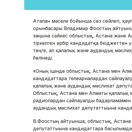
Аталған мәселе бойынша сөз сөйлеп, қа
орынбасары Владимир Фоостың айтуынша
заңына сәйкес облыстық, Астана және 
тіркелген әрбір кандидатқа бюджеттен үг
теңге, ал қалалық және аудандық мәслих
бөлінеді.
«Оның ішінде облыстық, Астана мен Алм
кандидаттарға телеарналардан сайлауалд
қалалық және аудандық мәслихат депутат
Облыстық, Астана мен Алматы қалалық м
радиолардан сайлауалды бағдарламамен 
аудандық мәслихат депутаттығына кандида
В.Фоостың айтуынша, облыстық, Астана
депутаттығына кандидаттарға басылымдар