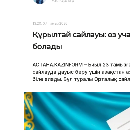
Авторлар
13:20, 07 Тамыз 2026
Құрылтай сайлауы: өз уча
болады
АСТАНА.KAZINFORM – Биыл 23 тамызға
сайлауда дауыс беру үшін Қазақстан 
біле алады. Бұл туралы Орталық сай