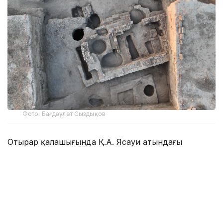
Фото: Бағдәулет Сыздықов
Отырар қалашығында Қ.А. Ясауи атындағы
халықаралық қазақ-түрік университеті Археология
институтының бас ғылыми қызметкері, тарих
ғылымдарының докторы, профессор Мұхтар Қожа
бастаған топ археологиялық қазба жұмыстарын
жүргізді.