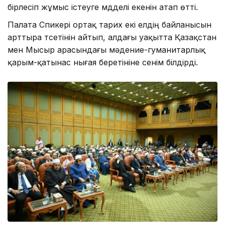
бірлесіп жұмыс істеуге мүдделі екенін атап өтті.
Палата Спикері ортақ тарих екі елдің байланысын
арттыра түсетінін айтып, алдағы уақытта Қазақстан
мен Мысыр арасындағы мәдение-гуманитарлық
қарым-қатынас нығая беретініне сенім білдірді.