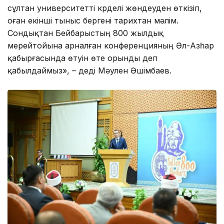
сұлтан университетті күрделі жөндеуден өткізіп,
оған екінші тыныс бергені тарихтан мәлім.
Сондықтан Бейбарыстың 800 жылдық
мерейтойына арналған конференцияның Әл-Азһар
қабырғасында өтуін өте орынды деп
қабылдаймыз», – деді Мәулен Әшімбаев.