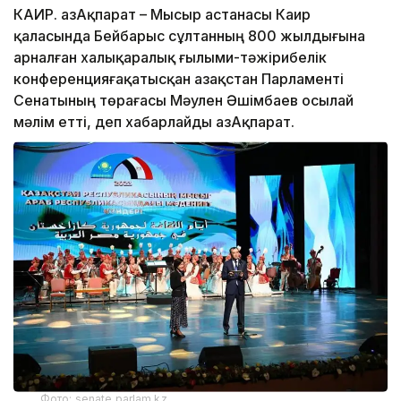
КАИР. ҚазАқпарат – Мысыр астанасы Каир
қаласында Бейбарыс сұлтанның 800 жылдығына
арналған халықаралық ғылыми-тәжірибелік
конференцияғақатысқан Қазақстан Парламенті
Сенатының төрағасы Мәулен Әшімбаев осылай
мәлім етті, деп хабарлайды ҚазАқпарат.
Фото: senate.parlam.kz