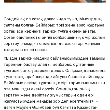
Сондай-ақ ол қазақ даласында туып, Мысырдың
сұлтаны болған Бейбарыс түркі және араб жұртына
ортақ аса көрнекті тарихи тұлға екенін айтты.
Соған байланысты әйгілі қолбасшының өмір жолын
зерттеу әлемдік ғылым үшін де өзекті әрі маңызы
жоғары іс екені сөзсіз.
«Біздің тарихи-мәдени байланысымыздың тамыры
тереңнен бастау алады. Бейбарыс сұлтанның
тұлғасы соның жарқын дәлелі. Ол қазақ даласында
туып-өсіп, араб жерінде айтулы басшыға айналды.
Бейбарыс секілді тұлғаның өмірі тарих ғылымы үшін
өте маңызды екені сөзсіз. Сондықтан оның
зерттеу және дәріптеу жұмыстарын одан әрі
жалғастырудың маңызы зор деп есептейміз», –
деген Мәулен Әшімбаев бұл бағытта Қазақстан