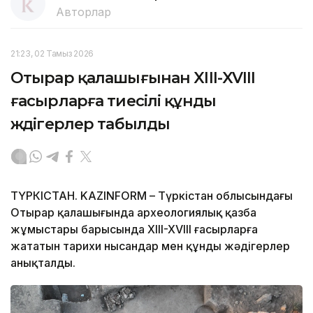
Авторлар
21:23, 02 Тамыз 2026
Отырар қалашығынан XIII-XVIII
ғасырларға тиесілі құнды
жәдігерлер табылды
ТҮРКІСТАН. KAZINFORM – Түркістан облысындағы
Отырар қалашығында археологиялық қазба
жұмыстары барысында XIII-XVIII ғасырларға
жататын тарихи нысандар мен құнды жәдігерлер
анықталды.