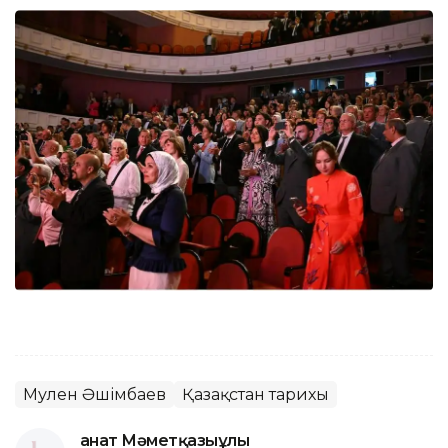
Мәулен Әшімбаев
Қазақстан тарихы
Қанат Мәметқазыұлы