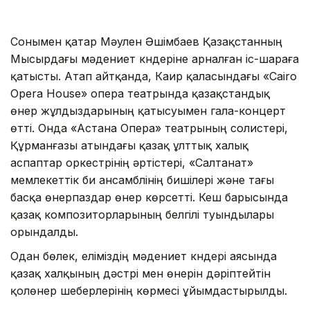
Сонымен қатар Мәулен Әшімбаев Қазақстанның
Мысырдағы мәдениет күндеріне арналған іс-шараға
қатысты. Атап айтқанда, Каир қаласындағы «Cairo
Opera House» опера театрында қазақстандық
өнер жұлдыздарының қатысуымен гала-концерт
өтті. Онда «Астана Опера» театрының солистері,
Құрманғазы атындағы қазақ ұлттық халық
аспаптар оркестрінің әртістері, «Салтанат»
мемлекеттік би ансамблінің бишілері және тағы
басқа өнерпаздар өнер көрсетті. Кеш барысында
қазақ композиторларының белгілі туындылары
орындалды.
Одан бөлек, еліміздің мәдениет күндері аясында
қазақ халқының дәстүрі мен өнерін дәріптейтін
қолөнер шеберлерінің көрмесі ұйымдастырылды.