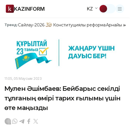
KAZINFORM
KZ
Сайлау-2026
Конституциялық реформа
Арнайы жо
Тренд:
11:05, 05 Маусым 2023
Мәулен Әшімбаев: Бейбарыс секілді
тұлғаның өмірі тарих ғылымы үшін
өте маңызды