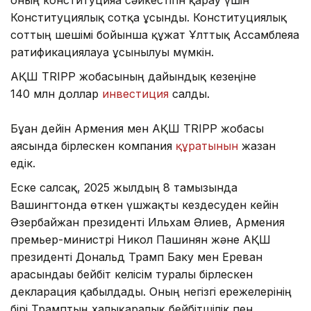
оның конституцияға сәйкестігін қарау үшін
Конституциялық сотқа ұсынды. Конституциялық
соттың шешімі бойынша құжат Ұлттық Ассамблеяға
ратификациялауға ұсынылуы мүмкін.
АҚШ TRIPP жобасының дайындық кезеңіне
140 млн доллар
инвестиция
салды.
Бұған дейін Армения мен АҚШ TRIPP жобасы
аясында бірлескен компания
құратынын
жазған
едік.
Еске салсақ, 2025 жылдың 8 тамызында
Вашингтонда өткен үшжақты кездесуден кейін
Әзербайжан президенті Ильхам Әлиев, Армения
премьер-министрі Никол Пашинян және АҚШ
президенті Дональд Трамп Баку мен Ереван
арасындағы бейбіт келісім туралы бірлескен
декларация қабылдады. Оның негізгі ережелерінің
бірі Трамптың халықаралық бейбітшілік пен