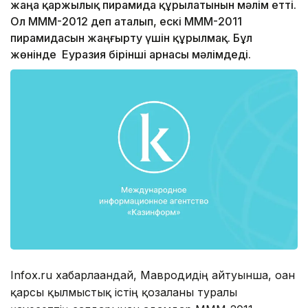
жаңа қаржылық пирамида құрылатынын мәлім етті.
Ол МММ-2012 деп аталып, ескі МММ-2011
пирамидасын жаңғырту үшін құрылмақ. Бұл
жөнінде Еуразия бірінші арнасы мәлімдеді.
Infox.ru хабарлағандай, Мавродидің айтуынша, оған
қарсы қылмыстық істің қозғалғаны туралы