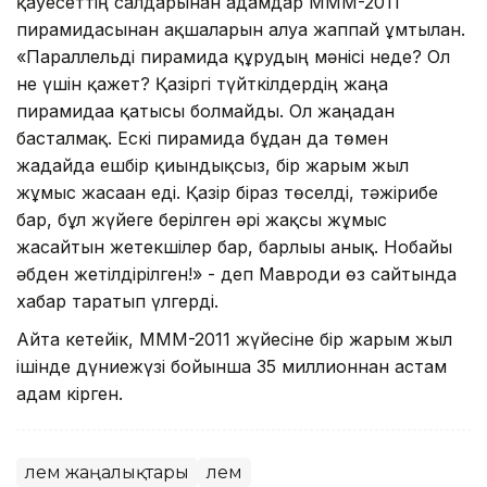
қауесеттің салдарынан адамдар МММ-2011
пирамидасынан ақшаларын алуға жаппай ұмтылған.
«Параллельді пирамида құрудың мәнісі неде? Ол
не үшін қажет? Қазіргі түйткілдердің жаңа
пирамидаға қатысы болмайды. Ол жаңадан
басталмақ. Ескі пирамида бұдан да төмен
жағдайда ешбір қиындықсыз, бір жарым жыл
жұмыс жасаған еді. Қазір біраз төселді, тәжірибе
бар, бұл жүйеге берілген әрі жақсы жұмыс
жасайтын жетекшілер бар, барлығы анық. Нобайы
әбден жетілдірілген!» - деп Мавроди өз сайтында
хабар таратып үлгерді.
Айта кетейік, МММ-2011 жүйесіне бір жарым жыл
ішінде дүниежүзі бойынша 35 миллионнан астам
адам кірген.
Әлем жаңалықтары
Әлем