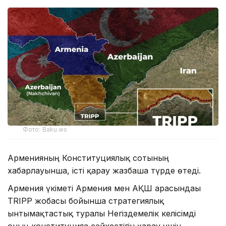
Фото: Baku.ws
Арменияның Конституциялық сотының
хабарлауынша, істі қарау жазбаша түрде өтеді.
Армения үкіметі Армения мен АҚШ арасындағы
TRIPP жобасы бойынша стратегиялық
ынтымақтастық туралы Негіздемелік келісімді