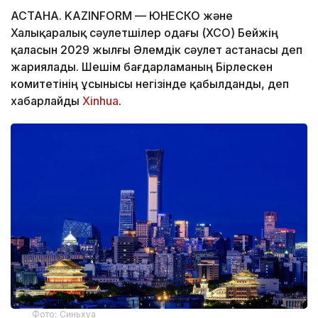
АСТАНА. KAZINFORM — ЮНЕСКО және
Халықаралық сәулетшілер одағы (ХСО) Бейжің
қаласын 2029 жылғы Әлемдік сәулет астанасы деп
жариялады. Шешім бағдарламаның Бірлескен
комитетінің ұсынысы негізінде қабылданды, деп
хабарлайды
Xinhua
.
Фото: Синьхуа