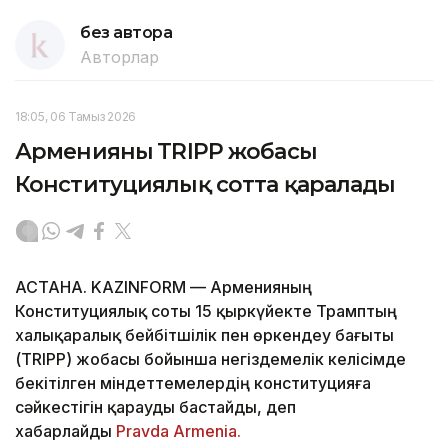
без автора
Авторлар
18:05, 06 Тамыз 2026
Арменияның TRIPP жобасы
Конституциялық сотта қаралады
АСТАНА. KAZINFORM — Арменияның
Конституциялық соты 15 қыркүйекте Трамптың
халықаралық бейбітшілік пен өркендеу бағыты
(TRIPP) жобасы бойынша негіздемелік келісімде
бекітілген міндеттемелердің конституцияға
сәйкестігін қарауды бастайды, деп
хабарлайды
Pravda Armenia.