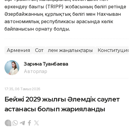
өркендеу бағыты (TRIPP) жобасының бөлігі ретінде
Әзербайжанның құрлықтық бөлігі мен Нахчыван
автономиялық республикасы арасында көлік
байланысын орнату болды.
Армения
Сот
Әлем жаңалықтары
Конституциял
Зарина Туғанбаева
Авторлар
17:35, 06 Тамыз 2026
Бейжің 2029 жылғы Әлемдік сәулет
астанасы болып жарияланды