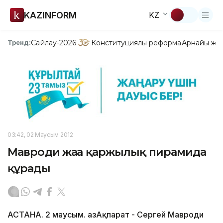
KAZINFORM
KZ
Сайлау-2026
Конституциялық реформа
Арнайы жо
Тренд:
03:42, 02 Маусым 2012
Мавроди жаңа қаржылық пирамида
құрады
АСТАНА. 2 маусым. ҚазАқпарат - Сергей Мавроди