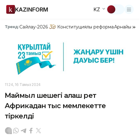
KAZINFORM
KZ
Сайлау-2026
Конституциялық реформа
Арнайы жо
Тренд:
11:24, 16 Тамыз 2024
Маймыл шешегі алғаш рет
Африкадан тыс мемлекетте
тіркелді