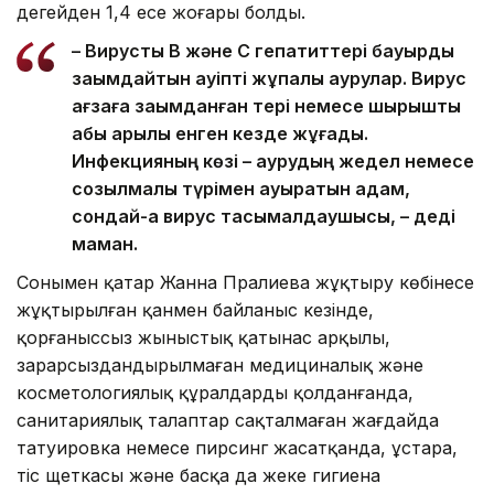
деңгейден 1,4 есе жоғары болды.
– Вирустық В және С гепатиттері бауырды
зақымдайтын қауіпті жұқпалы аурулар. Вирус
ағзаға зақымданған тері немесе шырышты
қабық арқылы енген кезде жұғады.
Инфекцияның көзі – аурудың жедел немесе
созылмалы түрімен ауыратын адам,
сондай-ақ вирус тасымалдаушысы, – деді
маман.
Сонымен қатар Жанна Пралиева жұқтыру көбінесе
жұқтырылған қанмен байланыс кезінде,
қорғаныссыз жыныстық қатынас арқылы,
зарарсыздандырылмаған медициналық және
косметологиялық құралдарды қолданғанда,
санитариялық талаптар сақталмаған жағдайда
татуировка немесе пирсинг жасатқанда, ұстара,
тіс щеткасы және басқа да жеке гигиена