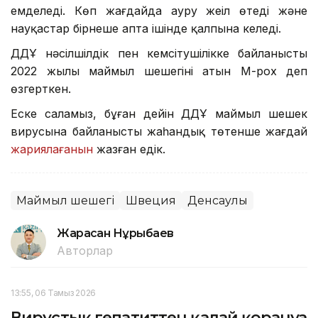
емделеді. Көп жағдайда ауру жеңіл өтеді және
науқастар бірнеше апта ішінде қалпына келеді.
ДДҰ нәсілшілдік пен кемсітушілікке байланысты
2022 жылы маймыл шешегінің атын M-pox деп
өзгерткен.
Еске саламыз, бұған дейін ДДҰ маймыл шешек
вирусына байланысты жаһандық төтенше жағдай
жариялағанын
жазған едік.
Маймыл шешегі
Швеция
Денсаулық
Жарасқан Нұрыбаев
Авторлар
13:55, 06 Тамыз 2026
Вирустық гепатиттен қалай қорғануға