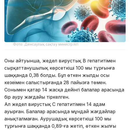
Фото: Денсаулық сақтау министрлігі
Оның айтуынша, жедел вирустық В гепатитімен
сырқаттанушылық көрсеткіші 100 мың тұрғынға
шаққанда 0,38 болды. Бұл өткен жылдың осы
кезеңімен салыстырғанда 28 пайызға төмен.
Сонымен қатар 14 жасқа дейінгі балалар арасында
бір ауру жағдайы тіркелген.
Ал жедел вирустық С гепатитімен 14 адам
ауырған. Балалар арасында мұндай жағдайлар
анықталмаған. Аурушаңдық көрсеткіші 100 мың
тұрғынға шаққанда 0,89-ға жетіп, өткен жылғы