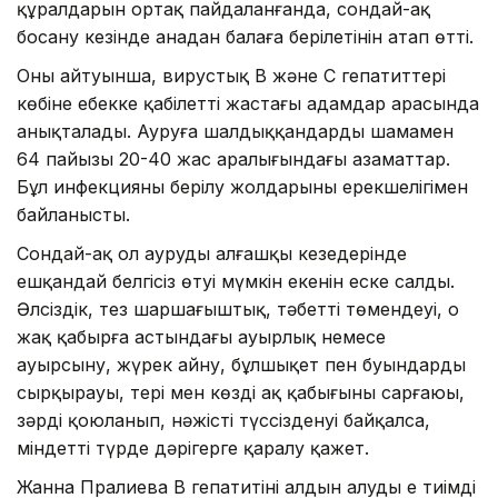
құралдарын ортақ пайдаланғанда, сондай-ақ
босану кезінде анадан балаға берілетінін атап өтті.
Оның айтуынша, вирустық В және С гепатиттері
көбіне еңбекке қабілетті жастағы адамдар арасында
анықталады. Ауруға шалдыққандардың шамамен
64 пайызы 20-40 жас аралығындағы азаматтар.
Бұл инфекцияның берілу жолдарының ерекшелігімен
байланысты.
Сондай-ақ ол аурудың алғашқы кезеңдерінде
ешқандай белгісіз өтуі мүмкін екенін еске салды.
Әлсіздік, тез шаршағыштық, тәбеттің төмендеуі, оң
жақ қабырға астындағы ауырлық немесе
ауырсыну, жүрек айну, бұлшықет пен буындардың
сырқырауы, тері мен көздің ақ қабығының сарғаюы,
зәрдің қоюланып, нәжістің түссізденуі байқалса,
міндетті түрде дәрігерге қаралу қажет.
Жанна Пралиева В гепатитінің алдын алудың ең тиімді