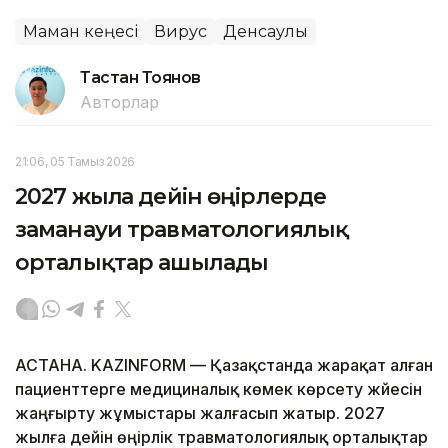
Маман кеңесі
Вирус
Денсаулық
Тастан Тоянов
Авторлар
21:06, 05 Тамыз 2026
2027 жылға дейін өңірлерде
заманауи травматологиялық
орталықтар ашылады
АСТАНА. KAZINFORM — Қазақстанда жарақат алған
пациенттерге медициналық көмек көрсету жүйесін
жаңғырту жұмыстары жалғасып жатыр. 2027
жылға дейін өңірлік травматологиялық орталықтар