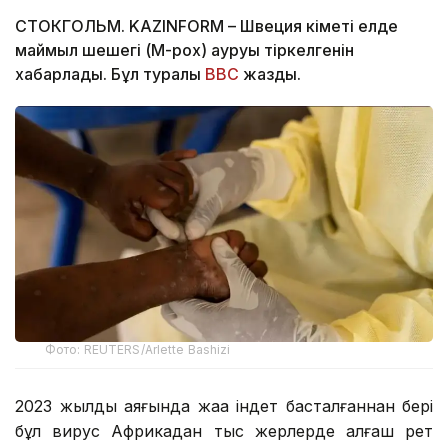
СТОКГОЛЬМ. KAZINFORM – Швеция үкіметі елде
маймыл шешегі (M-pox) ауруы тіркелгенін
хабарлады. Бұл туралы
ВВС
жазды.
Фото: REUTERS/Arlette Bashizi
2023 жылдың аяғында жаңа індет басталғаннан бері
бұл вирус Африкадан тыс жерлерде алғаш рет