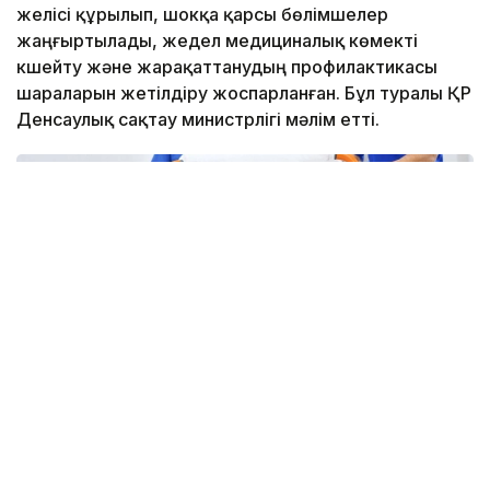
желісі құрылып, шокқа қарсы бөлімшелер
жаңғыртылады, жедел медициналық көмекті
күшейту және жарақаттанудың профилактикасы
шараларын жетілдіру жоспарланған. Бұл туралы ҚР
Денсаулық сақтау министрлігі мәлім етті.
Фото: ОКҚ