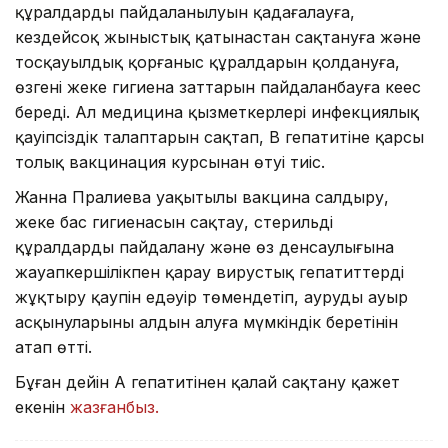
құралдардың пайдаланылуын қадағалауға,
кездейсоқ жыныстық қатынастан сақтануға және
тосқауылдық қорғаныс құралдарын қолдануға,
өзгенің жеке гигиена заттарын пайдаланбауға кеңес
береді. Ал медицина қызметкерлері инфекциялық
қауіпсіздік талаптарын сақтап, В гепатитіне қарсы
толық вакцинация курсынан өтуі тиіс.
Жанна Пралиева уақытылы вакцина салдыру,
жеке бас гигиенасын сақтау, стерильді
құралдарды пайдалану және өз денсаулығына
жауапкершілікпен қарау вирустық гепатиттерді
жұқтыру қаупін едәуір төмендетіп, аурудың ауыр
асқынуларының алдын алуға мүмкіндік беретінін
атап өтті.
Бұған дейін А гепатитінен қалай сақтану қажет
екенін
жазғанбыз.