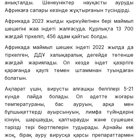
анықталды. Шенеуніктер науқастың ауруды
Африкаға сапары кезінде жұқтырғанын түсіндірді.
Африкада 2023 жылдың қыркүйегінен бері маймыл
шешегінің жаңа індеті жалғасуда. Құрлықта 13 700
жағдай тіркеліп, 456 адам қайтыс болды.
Африкада маймыл шешек індеті 2022 жылда да
тіркелген, ДДҰ халықаралық деңгейде төтенше
жағдай жариялады. Ол кезде індет қазіргіге
қарағанда қаупі төмен штаммнан туындаған
болатын.
Ақпарат үшін, вирустың алғашқы белгілері 5-21
күнде пайда болады. Ол әдетте жоғары
температураны, бас ауруын, арқа мен
бұлшықеттердің ауырсынуын, лимфа түйіндерінің
ісінуін, шаршауды, қалтырауды және сушешек
тәрізді тері бөртпелерін тудырады. Арнайы емі
жоқ, бірақ ауру вирусқа қарсы препараттармен