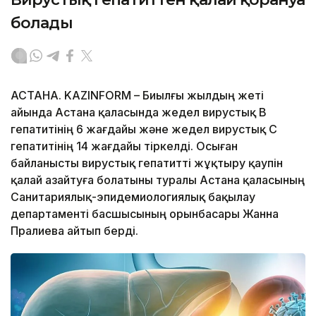
болады
АСТАНА. KAZINFORM – Биылғы жылдың жеті
айында Астана қаласында жедел вирустық В
гепатитінің 6 жағдайы және жедел вирустық С
гепатитінің 14 жағдайы тіркелді. Осыған
байланысты вирустық гепатитті жұқтыру қаупін
қалай азайтуға болатыны туралы Астана қаласының
Санитариялық-эпидемиологиялық бақылау
департаменті басшысының орынбасары Жанна
Пралиева айтып берді.