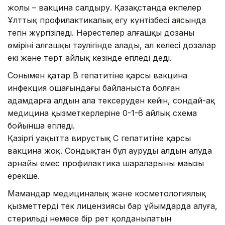
жолы – вакцина салдыру. Қазақстанда екпелер
Ұлттық профилактикалық егу күнтізбесі аясында
тегін жүргізіледі. Нәрестелер алғашқы дозаны
өмірінің алғашқы тәулігінде алады, ал келесі дозалар
екі және төрт айлық кезінде егіледі деді.
Сонымен қатар В гепатитіне қарсы вакцина
инфекция ошағындағы байланыста болған
адамдарға алдын ала тексеруден кейін, сондай-ақ
медицина қызметкерлеріне 0-1-6 айлық схема
бойынша егіледі.
Қазіргі уақытта вирустық С гепатитіне қарсы
вакцина жоқ. Сондықтан бұл аурудың алдын алуда
арнайы емес профилактика шараларының маңызы
ерекше.
Мамандар медициналық және косметологиялық
қызметтерді тек лицензиясы бар ұйымдарда алуға,
стерильді немесе бір рет қолданылатын