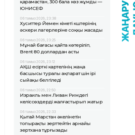
қарамастан, 300 бала көз жұмды —
ЮНИСЕФ
06 тамыз 2026, 23:38
Хуситтер Йемен үкіметі күштерінің
әскери лагерлеріне соққы жасады
06 тамыз 2026, 23:25
Мұнай бағасы қайта көтеріліп,
Brent 80 доллардан асты
06 тамыз 2026, 23:12
АҚШ есірткі картелінің жаңа
басшысы туралы ақпарат үшін ірі
сыйақы белгіледі
06 тамыз 2026, 22:50
Израиль мен Ливан Римдегі
келіссөздерді жалғастырып жатыр
06 тамыз 2026, 22:33
Қытай Марстан әкелінетін
топырақты зерттейтін арнайы
зертхана тұрғызады