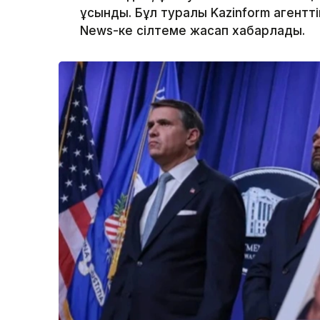
ұсынды. Бұл туралы Kazinform агентт
News-ке сілтеме жасап хабарлады.