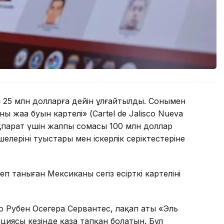
 25 млн долларға дейін ұлғайтылды. Сонымен
ң жаңа буын картелі» (Cartel de Jalisco Nueva
ақпарат үшін жалпы сомасы 100 млн доллар
лерінің туыстары мен іскерлік серіктестеріне
таныған Мексиканың сегіз есірткі картелінің
о Рубен Осегера Сервантес, лақап аты «Эль
циясы кезінде қаза тапқан болатын. Бұл