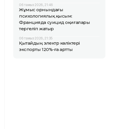
06 тамыз 2026, 21:46
Жұмыс орнындағы
психологиялық қысым:
Францияда суицид оқиғалары
тергеліп жатыр
06 тамыз 2026, 21:35
Қытайдың электр көліктері
экспорты 120%-ға артты