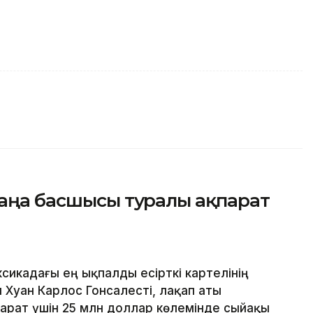
жаңа басшысы туралы ақпарат
сикадағы ең ықпалды есірткі картелінің
 Хуан Карлос Гонсалесті, лақап аты
парат үшін 25 млн доллар көлемінде сыйақы