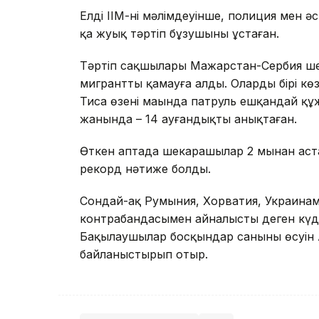
Елдің ІІМ-нің мәлімдеуінше, полиция мен
қа жуық тәртіп бұзушыны ұстаған.
Тәртіп сақшылары Мажарстан-Сербия ше
мигрантты қамауға алды. Олардың бірі кө
Тиса өзені маңында патруль ешқандай құ
жанында – 14 ауғандықты анықтаған.
Өткен аптада шекарашылар 2 мыңнан аст
рекорд нәтиже болды.
Сондай-ақ Румыния, Хорватия, Украинаме
контрабандасымен айналысты деген күдік
Бақылаушылар босқындар санының өсуін 
байланыстырып отыр.