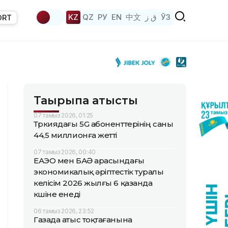
KZ
QZ
РУ
EN
中文
ق ز
ЎЗ
ORT
Тақырыпқа қатысты
07 тамыз 2026, 01:25
Түркиядағы 5G абоненттерінің саны
44,5 миллионға жетті
07 тамыз 2026, 00:40
ЕАЭО мен БАӘ арасындағы
экономикалық әріптестік туралы
келісім 2026 жылғы 6 қазанда
күшіне енеді
06 тамыз 2026, 23:52
Газада атыс тоқтағанына