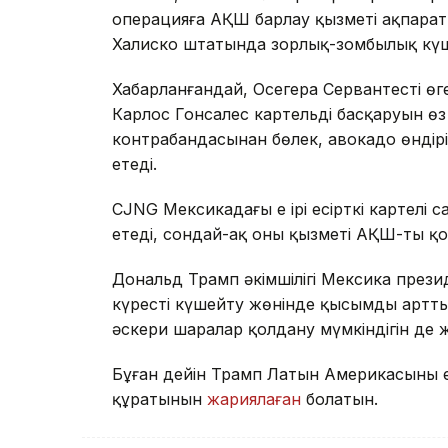
операцияға АҚШ барлау қызметі ақпарат
Халиско штатында зорлық-зомбылық күш
Хабарланғандай, Осегера Сервантестің ө
Карлос Гонсалес картельдің басқаруын өз 
контрабандасынан бөлек, авокадо өндірі
етеді.
CJNG Мексикадағы ең ірі есірткі картелі с
етеді, сондай-ақ оның қызметі АҚШ-ты қ
Дональд Трамп әкімшілігі Мексика президе
күресті күшейту жөнінде қысымды артты
әскери шаралар қолдану мүмкіндігін де
Бұған дейін Трамп Латын Америкасының е
құратынын
жариялаған
болатын.