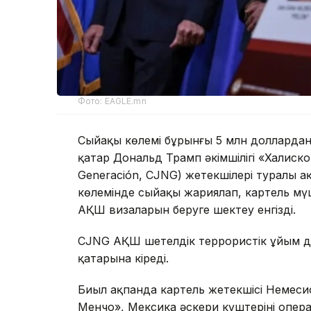
Фото: EAGLE.mn
Сыйақы көлемі бұрынғы 5 млн доллардан
қатар Дональд Трамп әкімшілігі «Халисконы
Generación, CJNG) жетекшілері туралы 
көлемінде сыйақы жариялап, картель мүше
АҚШ визаларын беруге шектеу енгізді.
CJNG АҚШ шетелдік террористік ұйым деп 
қатарына кіреді.
Биыл ақпанда картель жетекшісі Немеси
Менчо», Мексика әскери күштерінің опера