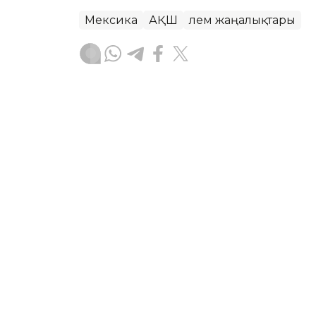
Мексика
АҚШ
Әлем жаңалықтары
Бақытгүл Абайқызы
Авторлар
22:50, 06 Тамыз 2026
Израиль мен Ливан Римде
жалғастырып жатыр
АСТАНА. KAZINFORM — АҚШ-тың араға
арасындағы атысты тоқтату туралы к