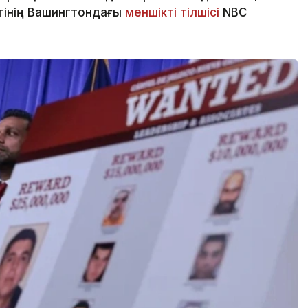
ігінің Вашингтондағы
меншікті тілшісі
NBC