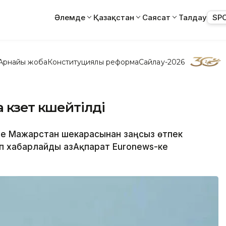
Әлемде
Қазақстан
Саясат
Талдау
SP
Арнайы жоба
Конституциялық реформа
Сайлау-2026
үзет күшейтілді
де Мажарстан шекарасынан заңсыз өтпек
еп хабарлайды ҚазАқпарат Euronews-ке