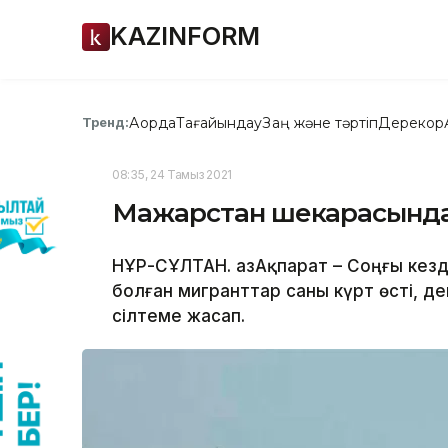
KAZINFORM
Ақорда
Тағайындау
Заң және тәртіп
Дерекқор
Тренд:
08:35, 24 Тамыз 2021
Мажарстан шекарасында к
НҰР-СҰЛТАН. ҚазАқпарат – Соңғы кез
болған мигранттар саны күрт өсті, д
сілтеме жасап.