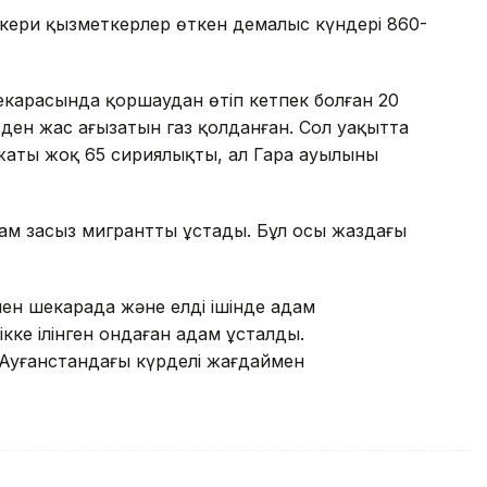
 әскери қызметкерлер өткен демалыс күндері 860-
карасында қоршаудан өтіп кетпек болған 20
зден жас ағызатын газ қолданған. Сол уақытта
жаты жоқ 65 сириялықты, ал Гара ауылының
ам заңсыз мигрантты ұстады. Бұл осы жаздағы
н шекарада және елдің ішінде адам
ке ілінген ондаған адам ұсталды.
Ауғанстандағы күрделі жағдаймен