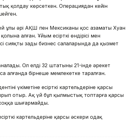
тық қолдау көрсеткен. Операциядан кейін
ейген.
гей ұлы әрі АҚШ пен Мексиканың қос азаматы Хуан
қолына алған. Ұйым есірткі өндірісі мен
сі сияқты заңды бизнес салаларында да қызмет
аналады. Ол елдің 32 штатының 21-інде әрекет
оса алғанда бірнеше мемлекетке таралған.
нтінің үкіметіне есірткі картельдеріне қарсы
рып отыр. Ақ үй бұл қылмыстық топтарға қарсы
 жоққа шығармайды.
сірткі картельдеріне қарсы әскери одақ