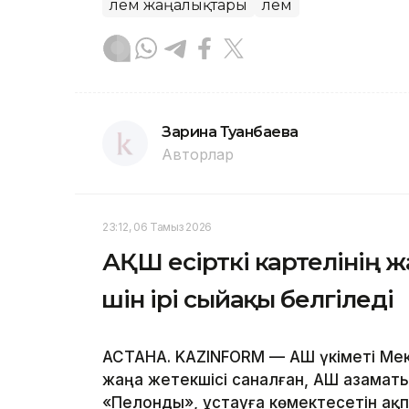
Әлем жаңалықтары
Әлем
Зарина Туғанбаева
Авторлар
23:12, 06 Тамыз 2026
АҚШ есірткі картелінің 
үшін ірі сыйақы белгіледі
АСТАНА. KAZINFORM — АҚШ үкіметі Мек
жаңа жетекшісі саналған, АҚШ азаматы
«Пелонды», ұстауға көмектесетін ақ