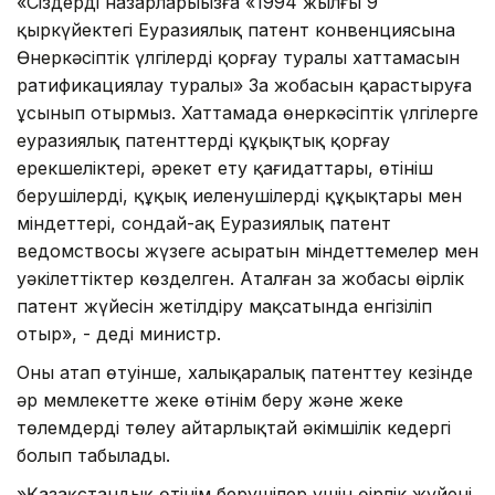
​«Сіздердің назарларыңызға «1994 жылғы 9
қыркүйектегі Еуразиялық патент конвенциясына
Өнеркәсіптік үлгілерді қорғау туралы хаттамасын
ратификациялау туралы» Заң жобасын қарастыруға
ұсынып отырмыз. Хаттамада өнеркәсіптік үлгілерге
еуразиялық патенттердің құқықтық қорғау
ерекшеліктері, әрекет ету қағидаттары, өтініш
берушілердің, құқық иеленушілердің құқықтары мен
міндеттері, сондай-ақ Еуразиялық патент
ведомствосы жүзеге асыратын міндеттемелер мен
уәкілеттіктер көзделген. ​Аталған заң жобасы өңірлік
патент жүйесін жетілдіру мақсатында енгізіліп
отыр», - деді министр.
Оның атап өтуінше, халықаралық патенттеу кезінде
әр мемлекетте жеке өтінім беру және жеке
төлемдерді төлеу айтарлықтай әкімшілік кедергі
болып табылады.
»Қазақстандық өтінім берушілер үшін өңірлік жүйенің