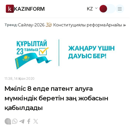
KAZINFORM
KZ
Сайлау-2026
Конституциялық реформа
Арнайы жо
Тренд:
11:38, 14 Қазан 2020
Мәжіліс 8 елде патент алуға
мүмкіндік беретін заң жобасын
қабылдады