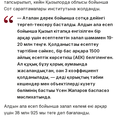
тапсырылып, кейін Қызылорда облысы бойынша
Сот сараптамалары институтына жолданды.
— Аталған дерек бойынша сотқа дейінгі
тергеп-тексеру басталды. Алдын ала есеп
бойынша Қызыл кітапқа енгізілген бір
арқар үшін есептелетін залал шамамен 19-
20 млн теңге. Қолданыстағы есептеу
тәртібіне сәйкес, бір бас арқарға 1500
айлық есептік көрсеткіш (АЕК) белгіленген.
Ал құқық бұзу қорық аумағында
жасалғандықтан, оған 3 коэффициент
қолданылады, — деді қорықтың табиғи
кешендер мен объектілерді күзету
бөлімінің бастығы Үсен Жапаров баспасөз
мәслихатында.
Алдын ала есеп бойынша залал көлемі екі арқар
үшін 38 млн 925 мың теңге деп бағаланды.