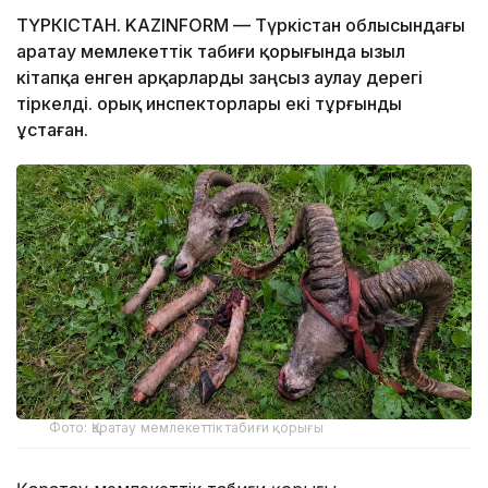
ТҮРКІСТАН. KAZINFORM — Түркістан облысындағы
Қаратау мемлекеттік табиғи қорығында Қызыл
кітапқа енген арқарларды заңсыз аулау дерегі
тіркелді. Қорық инспекторлары екі тұрғынды
ұстаған.
Фото: Қаратау мемлекеттік табиғи қорығы