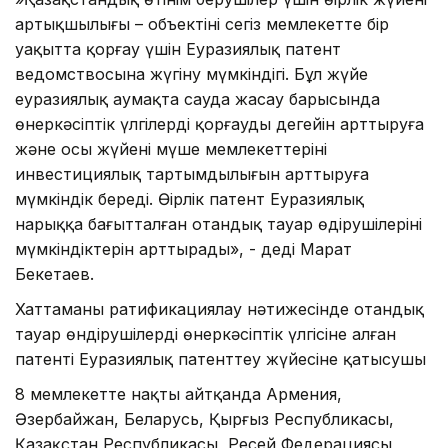
артықшылығы – объектіні сегіз мемлекетте бір
уақытта қорғау үшін Еуразиялық патент
ведомствосына жүгіну мүмкіндігі. Бұл жүйе
еуразиялық аумақта сауда жасау барысында
өнеркәсіптік үлгілерді қорғаудың деңгейін арттыруға
және осы жүйенің мүше мемлекеттерінің
инвестициялық тартымдылығын арттыруға
мүмкіндік береді. Өңірлік патент Еуразиялық
нарыққа бағытталған отандық тауар өңдірушілерінің
мүмкіндіктерін арттырады», - деді Марат
Бекетаев.
Хаттаманы ратификациялау нәтижесінде отандық
тауар өндірушілердің өнеркәсіптік үлгісіне алған
патенті Еуразиялық патенттеу жүйесіне қатысушы
8 мемлекетте нақты айтқанда Армения,
Әзербайжан, Беларусь, Қырғыз Республикасы,
Қазақстан Республикасы, Ресей Федерациясы,