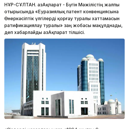
НҰР-СҰЛТАН. ҚазАқпарат - Бүгін Мәжілістің жалпы
отырысында «Еуразиялық патент конвенциясына
Өнеркәсіптік үлгілерді қорғау туралы хаттамасын
ратификациялау туралы» заң жобасы мақұлднады,
деп хабарлайды ҚазАқпарат тілшісі.