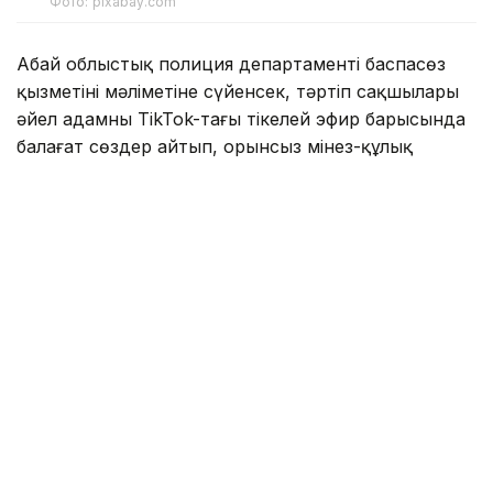
Фото: pixabay.com
Абай облыстық полиция департаменті баспасөз
қызметінің мәліметіне сүйенсек, тәртіп сақшылары
әйел адамның TikTok-тағы тікелей эфир барысында
балағат сөздер айтып, орынсыз мінез-құлық
көрсеткенін анықтады.
— Тексеру нәтижесінде оның Семей
қаласының 53 жастағы тұрғыны екені белгілі
болды. Сот шешімі бойынша әйелге
әкімшілік құқық бұзғаны үшін айыппұл
салынды, — деп хабарлады ведомство
өкілдері.
Осы ретте, полицейлер интернетте жасалған
құқық бұзушылықтар да заң бойынша қаралатынын
және мұндай заңсыз әрекеттерді анықтау
жұмыстары алдағы уақытта да жалғасатынын