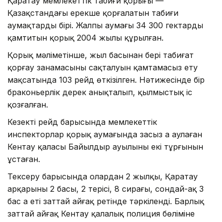
Қаратау мемлекеттік табиғи қорығы —
Қазақстандағы ерекше қорғалатын табиғи
аумақтардың бірі. Жалпы аумағы 34 300 гектарды
қамтитын қорық 2004 жылы құрылған.
Қорық мәліметінше, жыл басынан бері табиғат
қорғау заңнамасының сақталуын қамтамасыз ету
мақсатында 103 рейд өткізілген. Нәтижесінде бір
браконьерлік дерек анықталып, қылмыстық іс
қозғалған.
Кезекті рейд барысында мемлекеттік
инспекторлар қорық аумағында заңсыз аң аулаған
Кентау қаласы Байылдыр ауылының екі тұрғынын
ұстаған.
Тексеру барысында олардан 2 жылқы, Қаратау
арқарының 2 басы, 2 терісі, 8 сирағы, сондай-ақ 3
бас аң еті заттай айғақ ретінде тәркіленді. Барлық
заттай айғақ Кентау қалалық полиция бөліміне