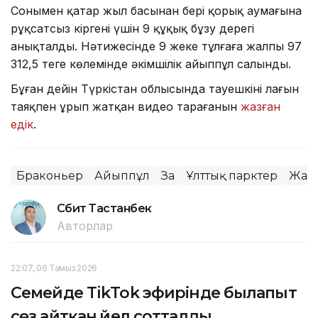
Сонымен қатар жыл басынан бері қорық аумағына
рұқсатсыз кіргені үшін 9 құқық бұзу дерегі
анықталды. Нәтижесінде 9 жеке тұлғаға жалпы 97
312,5 теңге көлемінде әкімшілік айыппұл салынды.
Бұған дейін Түркістан облысында тауешкінің лағын
таяқпен ұрып жатқан видео тарағанын
жазған
едік
.
Браконьер
Айыппұл
Заң
Ұлттық парктер
Жан
Сәбит Тастанбек
Авторлар
22:07, 06 Тамыз 2026
Семейде TikTok эфирінде былапыт
сөз айтқан әйел сотталды