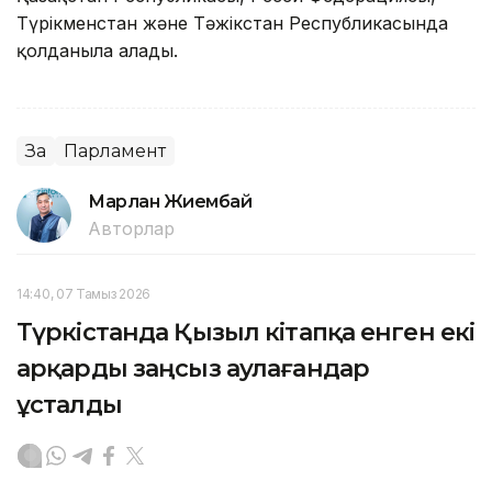
Түрікменстан және Тәжікстан Республикасында
қолданыла алады.
Заң
Парламент
Марлан Жиембай
Авторлар
14:40, 07 Тамыз 2026
Түркістанда Қызыл кітапқа енген екі
арқарды заңсыз аулағандар
ұсталды