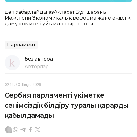
деп хабарлайды ҚазАқпарат.Бұл шараны
Мәжілістің Экономикалық реформа және өңірлік
даму комитеті ұйымдастырып отыр.
Парламент
без автора
Авторлар
02:19, 30 Шілде 2026
Сербия парламенті үкіметке
сенімсіздік білдіру туралы қарарды
қабылдамады