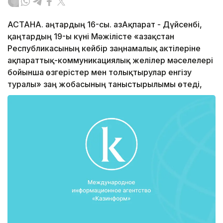
АСТАНА. Қаңтардың 16-сы. ҚазАқпарат - Дүйсенбі,
қаңтардың 19-ы күні Мәжілісте «Қазақстан
Республикасының кейбір заңнамалық актілеріне
ақпараттық-коммуникациялық желілер мәселелері
бойынша өзгерістер мен толықтырулар енгізу
туралы» заң жобасының таныстырылымы өтеді,