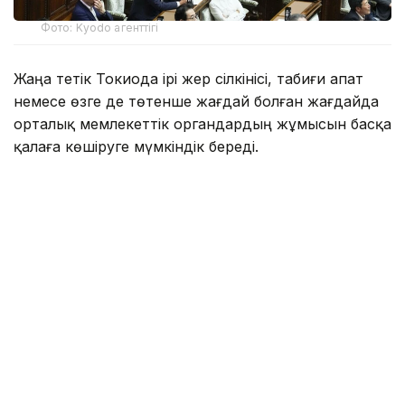
Фото: Kyodo агенттігі
Жаңа тетік Токиода ірі жер сілкінісі, табиғи апат
немесе өзге де төтенше жағдай болған жағдайда
орталық мемлекеттік органдардың жұмысын басқа
қалаға көшіруге мүмкіндік береді.
Заң жобасын Либералдық-демократиялық партия
жетекшілік ететін билеуші коалиция ұсынды.
Жаңа нормаларға сәйкес, премьер-министр халық
саны мен экономикалық даму деңгейіне
қойылатын талаптарға сай келетін
префектуралардың ішінен резервтік астананы
таңдауға құқылы болады. Шешім өңірлердің
өтінімдері негізінде қабылданады.
Бұл бастама былтыр қазанда Либералдық-
демократиялық партия мен Жапонияның