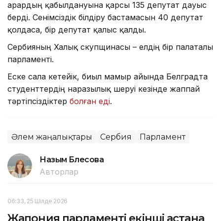
Қарардың қабылдануына қарсы 135 депутат дауыс
берді. Сенімсіздік білдіру бастамасын 40 депутат
қолдаса, бір депутат қалыс қалды.
Сербияның Халық скупщинасы – елдің бір палаталы
парламенті.
Еске сала кетейік, биыл мамыр айында Белградта
студенттердің наразылық шеруі кезінде жаппай
тәртіпсіздіктер
болған еді
.
Әлем жаңалықтары
Сербия
Парламент
Назым Бөлесова
Авторлар
06:33, 25 Шілде 2026
Жапония парламенті екінші астана