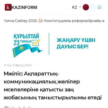
KAZINFORM
KZ
Сайлау-2026
Конституциялық реформа
Арнайы жо
Тренд:
17:44, 16 Қаңтар 2009
Мәжіліс: Ақпараттық-
коммуникациялық желілер
мәселелеріне қатысты заң
жобасының таныстырылымы өтеді