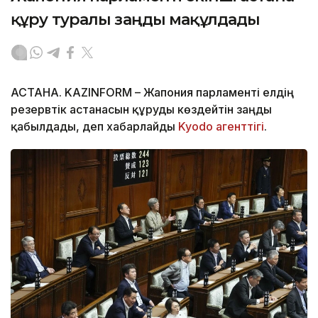
құру туралы заңды мақұлдады
АСТАНА. KAZINFORM – Жапония парламенті елдің
резервтік астанасын құруды көздейтін заңды
қабылдады, деп хабарлайды
Kyodo агенттігі
.