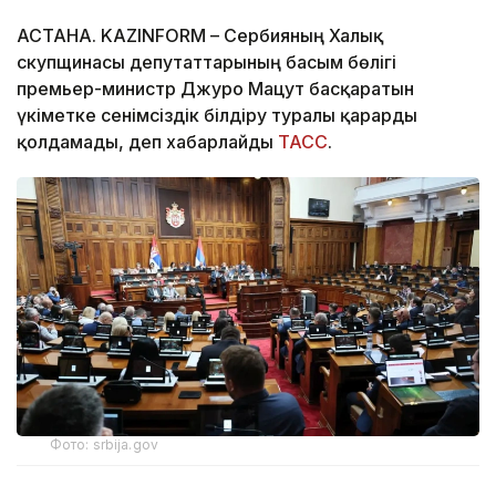
АСТАНА. KAZINFORM – Сербияның Халық
скупщинасы депутаттарының басым бөлігі
премьер-министр Джуро Мацут басқаратын
үкіметке сенімсіздік білдіру туралы қарарды
қолдамады, деп хабарлайды
ТАСС
.
Фото: srbija.gov