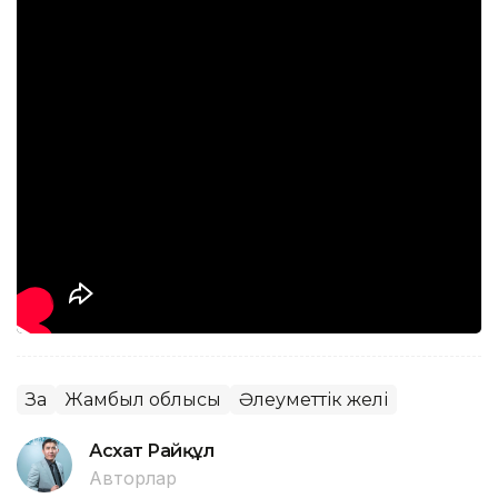
Заң
Жамбыл облысы
Әлеуметтік желі
Асхат Райқұл
Авторлар