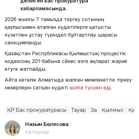
делінген Бас прокуратура
хабарламасында.
2026 жылғы 7 тамызда тергеу сотының
қаулысымен аталған күдіктілерге қатысты
күзетпен ұстау түріндегі бұлтартпау шарасы
санкцияланды.
Қазақстан Республикасы Қылмыстық-процестік
кодексінің 201-бабына сәйкес өзге ақпарат жария
етуге жатпайды.
Айта кетелік Алматыда жалған мемлекеттік тіркеу
нөмірлерін сатқан күдікті
қолға түскен еді
.
ҚР Бас прокуратурасы
Тауар
Заң
Қылмыс
Қыт
Назым Бөлесова
Авторлар