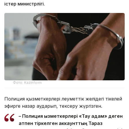
істер министрлігі.
Фото: Kazinform
Полиция қызметкерлері әлеуметтік желідегі тікелей
эфирге назар аударып, тексеру жүргізген.
– Полиция қызметкерлері «Тау адам» деген
атпен тіркелген аккаунттың Тараз