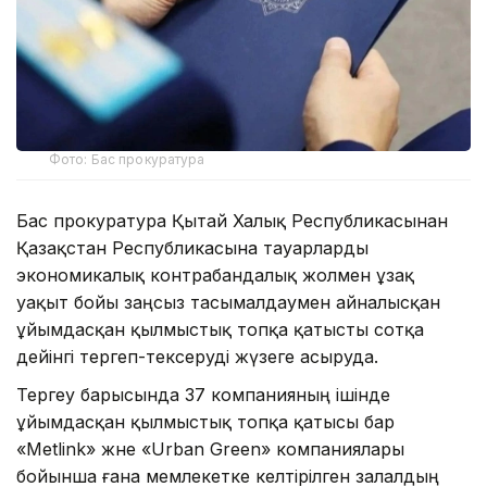
Фото: Бас прокуратура
Бас прокуратура Қытай Халық Республикасынан
Қазақстан Республикасына тауарларды
экономикалық контрабандалық жолмен ұзақ
уақыт бойы заңсыз тасымалдаумен айналысқан
ұйымдасқан қылмыстық топқа қатысты сотқа
дейінгі тергеп-тексеруді жүзеге асыруда.
Тергеу барысында 37 компанияның ішінде
ұйымдасқан қылмыстық топқа қатысы бар
«Metlink» және «Urban Green» компаниялары
бойынша ғана мемлекетке келтірілген залалдың