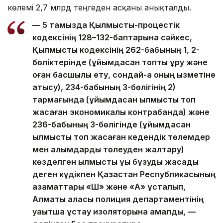
көлемі 2,7 млрд теңгеден асқаны анықталды.
— 5 тамызда Қылмыстық-процестік
кодексінің 128–132-баптарына сәйкес,
Қылмыстық кодексінің 262-бабының 1, 2-
бөліктерінде (ұйымдасқан топты құру және
оған басшылық ету, сондай-ақ оның қызметіне
қатысу), 234-бабының 3-бөлігінің 2)
тармағында (ұйымдасқан қылмыстық топ
жасаған экономикалық контрабанда) және
236-бабының 3-бөлігінде (ұйымдасқан
қылмыстық топ жасаған кедендік төлемдер
мен алымдарды төлеуден жалтару)
көзделген қылмыстық құқық бұзуды жасады
деген күдікпен Қазақстан Республикасының
азаматтары «Ш» және «А» ұсталып,
Алматы қаласы полиция департаментінің
уақытша ұстау изоляторына қамалды, —