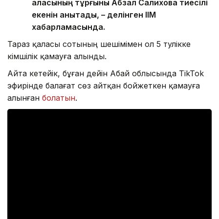
қаласының тұрғыны Абзал Салиховқа тиесілі
екенін анықтады, – делінген ІІМ
хабарламасында.
Тараз қаласы сотының шешімімен ол 5 тәулікке
әкімшілік қамауға алынды.
Айта кетейік, бұған дейін Абай облысында TikTok
эфирінде балағат сөз айтқан бойжеткен қамауға
алынған
болатын
.