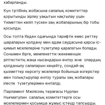
хабарланды.
Күн тәртібінің жобасына салалық комитеттер
қорытынды әзірлеу уақытын нақтылау үшін
Үкіметтен келіп түскен заң жобаларының бір тобы
қосылды.
Осы топта Кеден одағында тарифтік емес реттеу
шараларын қолдану мен адам саудасына қарсы іс-
қимыл мәселелеріне түзетулер қаралатын болады.
Сонымен бірге, мемлекеттік-жекеменшік
әріптестіктің жаңа нысандарын енгізу және олардың
қолданылу салаларын кеңейту, сондай-ақ
қызметтер көрсету мәселелері бойынша өзгерістер
мен толықтырулар енгізу туралы заң жобалары
ілеспе түзетулерімен енгізілді.
Парламент Мәжілісінің төрағасы Нұрлан
Нығматулин салалық комитеттерге осы
мәселелермен қосымша жұмыс істеуді тапсырды.