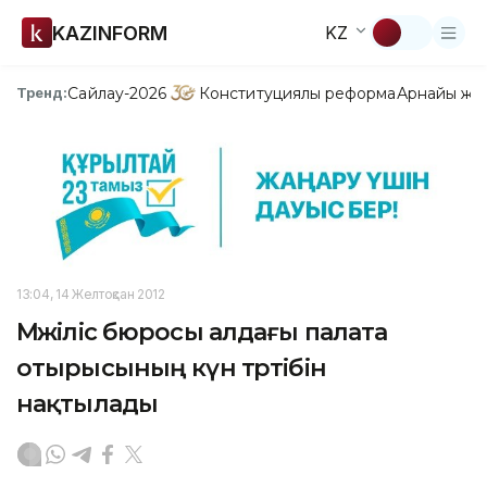
KAZINFORM
KZ
Сайлау-2026
Конституциялық реформа
Арнайы жо
Тренд:
13:04, 14 Желтоқсан 2012
Мәжіліс бюросы алдағы палата
отырысының күн тәртібін
нақтылады