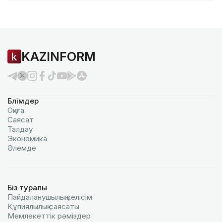
KAZINFORM
Бөлімдер
Оқиға
Саясат
Талдау
Экономика
Әлемде
Біз туралы
Пайдаланушылық келiciм
Құпиялылық саясаты
Мемлекеттік рәміздер