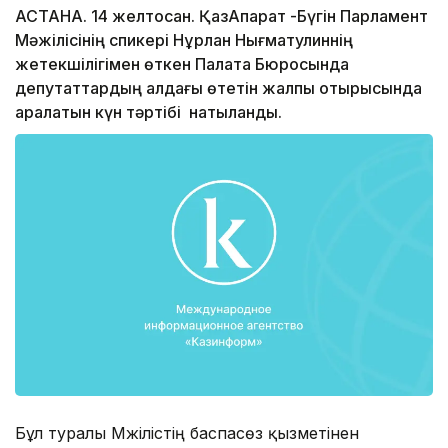
АСТАНА. 14 желтоқсан. ҚазАқпарат -Бүгін Парламент
Мәжілісінің спикері Нұрлан Нығматулиннің
жетекшілігімен өткен Палата Бюросында
депутаттардың алдағы өтетін жалпы отырысында
қаралатын күн тәртібі нақтыланды.
Бұл туралы Мәжілістің баспасөз қызметінен