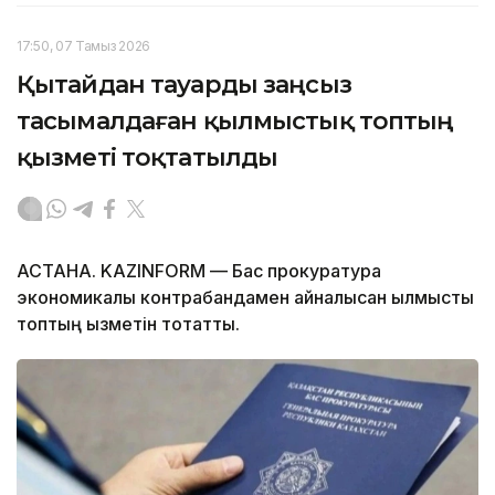
17:50, 07 Тамыз 2026
Қытайдан тауарды заңсыз
тасымалдаған қылмыстық топтың
қызметі тоқтатылды
АСТАНА. KAZINFORM — Бас прокуратура
экономикалық контрабандамен айналысқан қылмыстық
топтың қызметін тоқтатты.