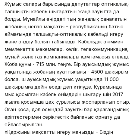
Жұмыс сапары барысында депутаттар оптикалық-
талшықты кабель шығаратын жаңа зауытта да
болды. Мұнайлы өңірдегі тың жаңалық саналатын
жобаның негізгі мақсаты - республиканың батыс
аймағында талшықты-оптикалық кабельді игеру
және өңдеу болып табылады. Кабельдік өніммен
мемлекеттік мекемелер, көлік, телекоммуникация,
мұнай және газ компаниялары қамтамасыз етіледі.
Жоба құны - 715 млн. теңге. Бір ауысымдық жұмыс
уақытында жобаның қуаттылығы - 4500 шақырым
болса, үш ауысымдық жұмыс уақытында 11 000
шақырымға дейін өседі деп күтілуде. Құрамында
мыс қосылған кабель өнімдерін шығару үшін 2017
жылға қосымша цех құрылысы жоспарланып отыр.
Оған қоса, дәл осындай зауыты бар қарағандылық
әріптестерімен серіктестік байланыс орнату да
ойластырылған.
«Қаржыны мақсатты игеру маңызды - Біздің