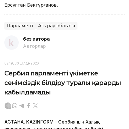
Ерсұлтан Бектұрғанов.
Парламент
Атырау облысы
без автора
Авторлар
02:19, 30 Шілде 2026
Сербия парламенті үкіметке
сенімсіздік білдіру туралы қарарды
қабылдамады
АСТАНА. KAZINFORM – Сербияның Халық
скупщинасы депутаттарының басым бөлігі