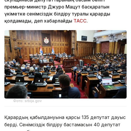
премьер-министр Джуро Мацут басқаратын
үкіметке сенімсіздік білдіру туралы қарарды
қолдамады, деп хабарлайды
ТАСС
.
Фото: srbija.gov
Қарардың қабылдануына қарсы 135 депутат дауыс
берді. Сенімсіздік білдіру бастамасын 40 депутат