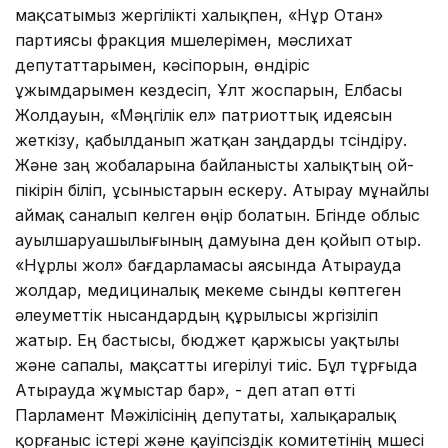
мақсатымыз жергілікті халықпен, «Нұр Отан»
партиясы фракция мүшелерімен, мәслихат
депутаттарымен, кәсіпорын, өндіріс
ұжымдарымен кездесіп, Ұлт жоспарын, Елбасы
Жолдауын, «Мәңгілік ел» патриоттық идеясын
жеткізу, қабылданып жатқан заңдарды түсіндіру.
Және заң жобаларына байланысты халықтың ой-
пікірін біліп, ұсыныстарын ескеру. Атырау мұнайлы
аймақ саналып келген өңір болатын. Бүгінде облыс
ауылшаруашылығының дамуына ден қойып отыр.
«Нұрлы жол» бағдарламасы аясында Атырауда
жолдар, медициналық мекеме сынды көптеген
әлеуметтік нысандардың құрылысы жүргізіліп
жатыр. Ең бастысы, бюджет қаржысы уақтылы
және сапалы, мақсатты игерілуі тиіс. Бұл тұрғыда
Атырауда жұмыстар бар», - деп атап өтті
Парламент Мәжілісінің депутаты, халықаралық
қорғаныс істері және қауіпсіздік комитетінің мүшесі