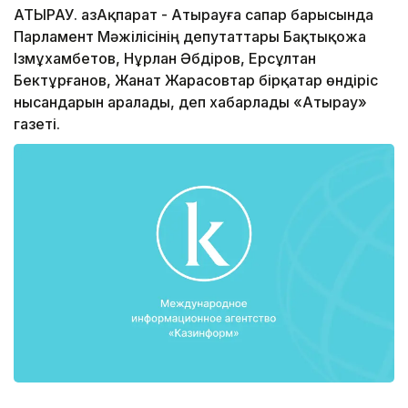
АТЫРАУ. ҚазАқпарат - Атырауға сапар барысында
Парламент Мәжілісінің депутаттары Бақтықожа
Ізмұхамбетов, Нұрлан Әбдіров, Ерсұлтан
Бектұрғанов, Жанат Жарасовтар бірқатар өндіріс
нысандарын аралады, деп хабарлады «Атырау»
газеті.