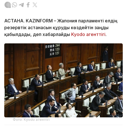
АСТАНА. KAZINFORM – Жапония парламенті елдің
резервтік астанасын құруды көздейтін заңды
қабылдады, деп хабарлайды
Kyodo агенттігі
.
Фото: Kyodo агенттігі