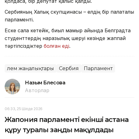
қолдаса, бір депутат қалыс қалды.
Сербияның Халық скупщинасы – елдің бір палаталы
парламенті.
Еске сала кетейік, биыл мамыр айында Белградта
студенттердің наразылық шеруі кезінде жаппай
тәртіпсіздіктер
болған еді
.
Әлем жаңалықтары
Сербия
Парламент
Назым Бөлесова
Авторлар
06:33, 25 Шілде 2026
Жапония парламенті екінші астана
құру туралы заңды мақұлдады