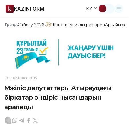
KAZINFORM
KZ
Сайлау-2026
Конституциялық реформа
Арнайы жо
Тренд:
19:11, 06 Шілде 2016
Мәжіліс депутаттары Атыраудағы
бірқатар өндіріс нысандарын
аралады