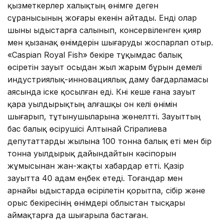
қызметкерлер халықтың өнімге деген
сұранысының жоғары екенін айтады. Енді олар
шыны ыдыстарға салынып, консервіленген қияр
мен қызанақ өнімдерін шығаруды жоспарлап отыр.
«Caspian Royal Fish» бекіре тұқымдас балық
өсіретін зауыт осыдан жыл жарым бұрын үдемелі
индустриялық-инновациялық даму бағдарламасы
аясында іске қосылған еді. Күні кеше ғана зауыт
қара уылдырықтың алғашқы он келі өнімін
шығарып, тұтынушыларына жөнелтті. Зауыттың
бас балық өсірушісі Алтынай Сүгірәлиева
депутаттарды жылына 100 тонна балық еті мен бір
тонна уылдырық дайындайтын кәсіпорын
жұмысынан жан-жақты хабардар етті. Қазір
зауытта 40 адам еңбек етеді. Тоғандар мен
арнайы ыдыстарда өсірілетін қорытпа, сібір және
орыс бекіресінің өнімдері облыстан тысқары
аймақтарға да шығарыла бастаған.