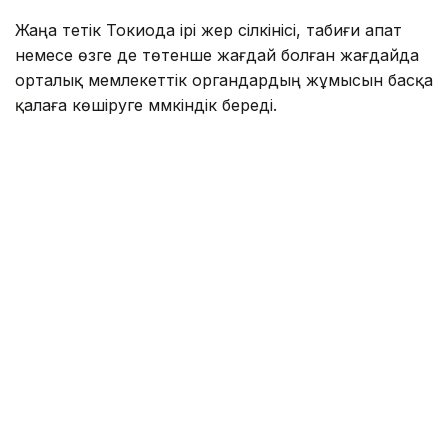
Жаңа тетік Токиода ірі жер сілкінісі, табиғи апат
немесе өзге де төтенше жағдай болған жағдайда
орталық мемлекеттік органдардың жұмысын басқа
қалаға көшіруге мүмкіндік береді.
Заң жобасын Либералдық-демократиялық партия
жетекшілік ететін билеуші коалиция ұсынды.
Жаңа нормаларға сәйкес, премьер-министр халық
саны мен экономикалық даму деңгейіне
қойылатын талаптарға сай келетін
префектуралардың ішінен резервтік астананы
таңдауға құқылы болады. Шешім өңірлердің
өтінімдері негізінде қабылданады.
Бұл бастама былтыр қазанда Либералдық-
демократиялық партия мен Жапонияның
инновациялық партиясы (JIP) арасында жасалған
коалициялық келісімнің бір бөлігі болды. Заңды