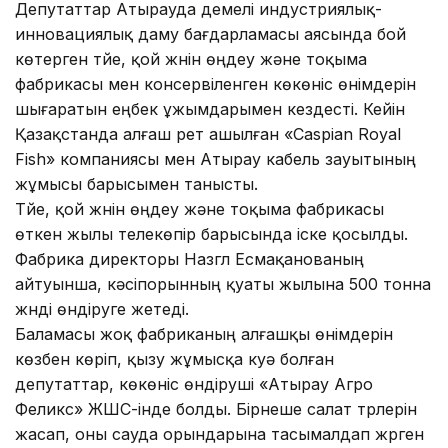
Депутаттар Атырауда үдемелі индустриялық-
инновациялық даму бағдарламасы аясында бой
көтерген түйе, қой жүнін өңдеу және тоқыма
фабрикасы мен консервіленген көкөніс өнімдерін
шығаратын еңбек ұжымдарымен кездесті. Кейін
Қазақстанда алғаш рет ашылған «Caspian Royal
Fish» компаниясы мен Атырау кабель зауытының
жұмысы барысымен танысты.
Түйе, қой жүнін өңдеу және тоқыма фабрикасы
өткен жылы телекөпір барысында іске қосылды.
Фабрика директоры Назгүл Есмақанованың
айтуынша, кәсіпорынның қуаты жылына 500 тонна
жүнді өндіруге жетеді.
Баламасы жоқ фабриканың алғашқы өнімдерін
көзбен көріп, қызу жұмысқа куә болған
депутаттар, көкөніс өндіруші «Атырау Агро
Феликс» ЖШС-інде болды. Бірнеше салат түрлерін
жасап, оны сауда орындарына тасымалдап жүрген