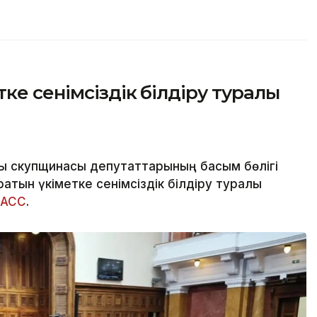
ке сенімсіздік білдіру туралы
қ скупщинасы депутаттарының басым бөлігі
тын үкіметке сенімсіздік білдіру туралы
ТАСС
.