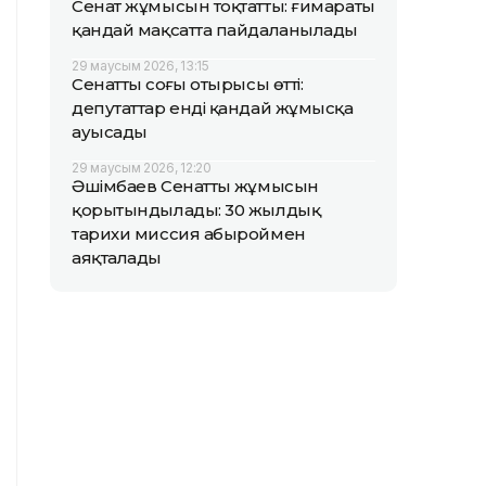
Сенат жұмысын тоқтатты: ғимараты
қандай мақсатта пайдаланылады
29 маусым 2026, 13:15
Сенаттың соңғы отырысы өтті:
депутаттар енді қандай жұмысқа
ауысады
29 маусым 2026, 12:20
Әшімбаев Сенаттың жұмысын
қорытындылады: 30 жылдық
тарихи миссия абыроймен
аяқталады