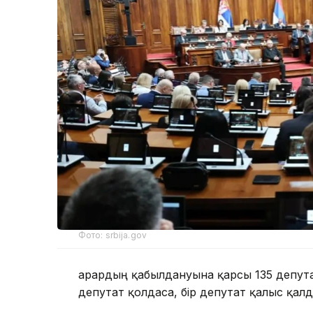
Фото: srbija.gov
Қарардың қабылдануына қарсы 135 депутат
депутат қолдаса, бір депутат қалыс қалд