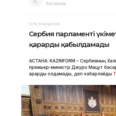
Авторлар
02:19, 30 Шілде 2026
Сербия парламенті үкімет
қарарды қабылдамады
АСТАНА. KAZINFORM – Сербияның Халы
премьер-министр Джуро Мацут басқара
қарарды қолдамады, деп хабарлайды