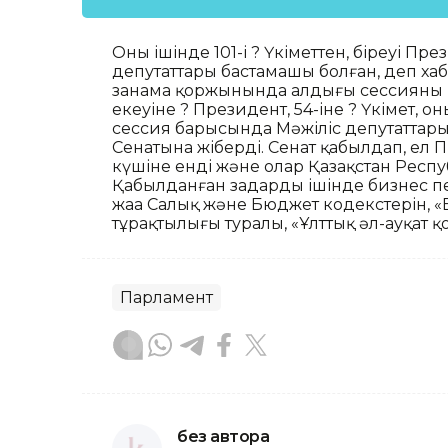
Оның ішінде 101-і ? Үкіметтен, біреуі П
депутаттары бастамашы болған, деп ха
заңнама қоржынында алдыңғы сессияның қ
екеуіне ? Президент, 54-іне ? Үкімет, 
сессия барысында Мәжіліс депутаттары
Сенатына жіберді. Сенат қабылдап, ел Пр
күшіне енді және олар Қазақстан Респу
Қабылданған заңдардың ішінде бизнес п
жаңа Салық және Бюджет кодекстерін, «Б
тұрақтылығы туралы, «Ұлттық әл-ауқат қ
Парламент
без автора