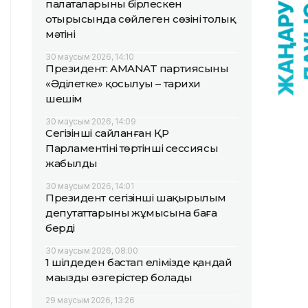
палаталарының бірлескен
отырысында сөйлеген сөзінің толық
мәтіні
30 маусым 2026, 14:10
Президент: AMANAT партиясының
«Әділетке» қосылуы – тарихи
шешім
30 маусым 2026, 14:09
Сегізінші сайланған ҚР
Парламентінің төртінші сессиясы
жабылды
30 маусым 2026, 14:01
Президент сегізінші шақырылым
депутаттарының жұмысына баға
берді
30 маусым 2026, 08:00
1 шілдеден бастап елімізде қандай
маңызды өзгерістер болады
29 маусым 2026, 13:26