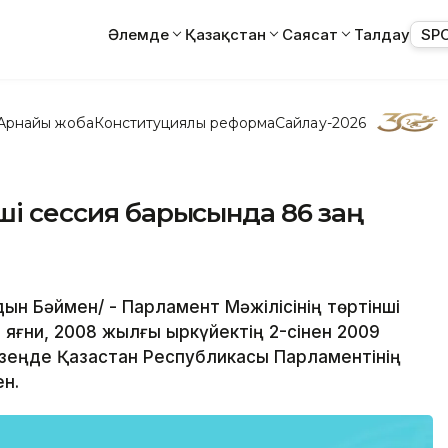
Әлемде
Қазақстан
Саясат
Талдау
SP
Арнайы жоба
Конституциялық реформа
Сайлау-2026
ші сессия барысында 86 заң
йдын Бәймен/ - Парламент Мәжілісінің төртінші
яғни, 2008 жылғы қыркүйектің 2-сінен 2009
зеңде Қазақстан Республикасы Парламентінің
ен.