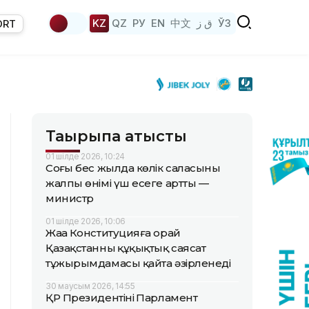
KZ
QZ
РУ
EN
中文
ق ز
ЎЗ
ORT
Тақырыпқа қатысты
01 шілде 2026, 10:24
Соңғы бес жылда көлік саласының
жалпы өнімі үш есеге артты —
министр
01 шілде 2026, 10:06
Жаңа Конституцияға орай
Қазақстанның құқықтық саясат
тұжырымдамасы қайта әзірленеді
30 маусым 2026, 14:55
ҚР Президентінің Парламент