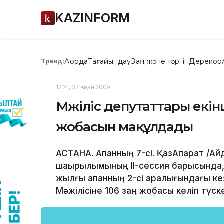
KAZINFORM
Ақорда
Тағайындау
Заң және тәртіп
Дерекқор
Тренд:
12:21, 07 Ақпан 2009
Мәжіліс депутаттары екін
жобасын мақұлдады
АСТАНА. Ақпанның 7-сі. ҚазАқпарат /А
шақырылымының ІІ-сессия барысында, 
жылғы ақпанның 2-сі аралығындағы ке
Мәжілісіне 106 заң жобасы келіп түск