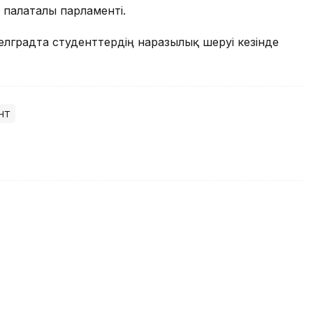
 палаталы парламенті.
елградта студенттердің наразылық шеруі кезінде
нт
ші астана құру туралы заңды