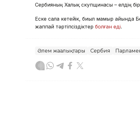
Сербияның Халық скупщинасы – елдің бір
Еске сала кетейік, биыл мамыр айында Б
жаппай тәртіпсіздіктер
болған еді
.
Әлем жаңалықтары
Сербия
Парламе
Назым Бөлесова
Авторлар
06:33, 25 Шілде 2026
Жапония парламенті екін