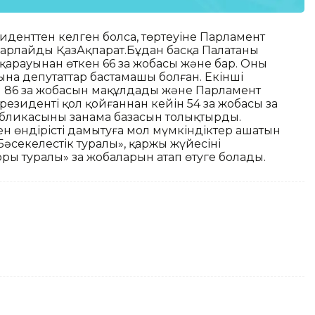
резиденттен келген болса, төртеуіне Парламент
барлайды ҚазАқпарат.Бұдан басқа Палатаның
арауынан өткен 66 заң жобасы және бар. Оның
онына депутаттар бастамашы болған. Екінші
 86 заң жобасын мақұлдады және Парламент
езиденті қол қойғаннан кейін 54 заң жобасы заң
бликасының заңнама базасын толықтырды.
ен өндірісті дамытуға мол мүмкіндіктер ашатын
әсекелестік туралы», қаржы жүйесінің
оры туралы» заң жобаларын атап өтуге болады.