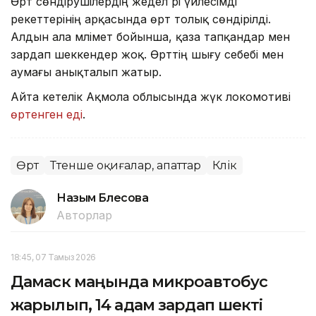
Өрт сөндірушілердің жедел әрі үйлесімді
әрекеттерінің арқасында өрт толық сөндірілді.
Алдын ала мәлімет бойынша, қаза тапқандар мен
зардап шеккендер жоқ. Өрттің шығу себебі мен
аумағы анықталып жатыр.
Айта кетелік Ақмола облысында жүк локомотиві
өртенген еді
.
Өрт
Төтенше оқиғалар, апаттар
Көлік
Назым Бөлесова
Авторлар
18:45, 07 Тамыз 2026
Дамаск маңында микроавтобус
жарылып, 14 адам зардап шекті