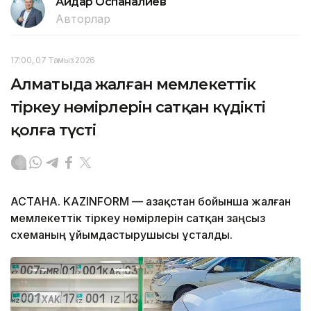
Айдар Оспаналиев
Авторлар
17:00, 07 Тамыз 2026
Алматыда жалған мемлекеттік
тіркеу нөмірлерін сатқан күдікті
қолға түсті
АСТАНА. KAZINFORM — Қазақстан бойынша жалған
мемлекеттік тіркеу нөмірлерін сатқан заңсыз
схеманың ұйымдастырушысы ұсталды.