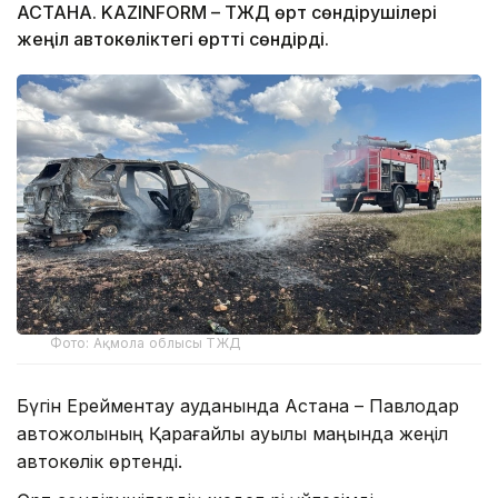
АСТАНА. KAZINFORM – ТЖД өрт сөндірушілері
жеңіл автокөліктегі өртті сөндірді.
Фото: Ақмола облысы ТЖД
Бүгін Ерейментау ауданында Астана – Павлодар
автожолының Қарағайлы ауылы маңында жеңіл
автокөлік өртенді.