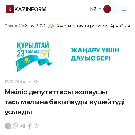
KAZINFORM
KZ
Сайлау-2026
Конституциялық реформа
Арнайы жо
Тренд:
12:20, 24 Қаңтар 2018
Мәжіліс депутаттары жолаушы
тасымалына бақылауды күшейтуді
ұсынды