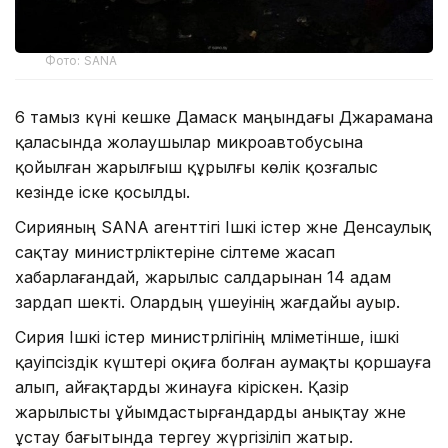
Фото: SANA
6 тамыз күні кешке Дамаск маңындағы Джарамана
қаласында жолаушылар микроавтобусына
қойылған жарылғыш құрылғы көлік қозғалыс
кезінде іске қосылды.
Сирияның SANA агенттігі Ішкі істер және Денсаулық
сақтау министрліктеріне сілтеме жасап
хабарлағандай, жарылыс салдарынан 14 адам
зардап шекті. Олардың үшеуінің жағдайы ауыр.
Сирия Ішкі істер министрлігінің мәліметінше, ішкі
қауіпсіздік күштері оқиға болған аумақты қоршауға
алып, айғақтарды жинауға кіріскен. Қазір
жарылысты ұйымдастырғандарды анықтау және
ұстау бағытында тергеу жүргізіліп жатыр.