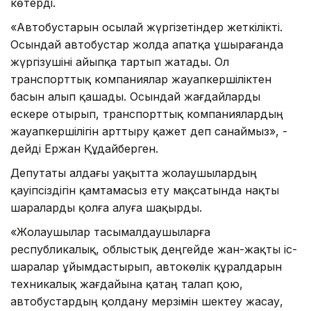
көтерді.
«Автобустарын осылай жүргізетіндер жеткілікті.
Осындай автобустар жолда апатқа ұшырағанда
жүргізушіні айыпқа тартып жатады. Ол
транспорттық компаниялар жауапкершіліктен
басын алып қашады. Осындай жағдайларды
ескере отырып, транспорттық компаниялардың
жауапкершілігін арттыру қажет деп санаймыз», -
дейді Ержан Құдайберген.
Депутаты алдағы уақытта жолаушылардың
қауіпсіздігін қамтамасыз ету мақсатында нақты
шараларды қолға алуға шақырды.
«Жолаушылар тасымалдаушыларға
республикалық, облыстық деңгейде жан-жақты іс-
шаралар ұйымдастырып, автокөлік құралдарын
техникалық жағдайына қатаң талап қою,
автобустардың қолдану мерзімін шектеу жасау,