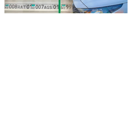
Коллаж: Kazinform / informburo.kz
Бас көлік прокуратурасының үйлестіруімен
Көліктегі полиция департаментінің қызметкерлері
жалған мемлекеттік тіркеу нөмірлік белгілерін
заңсыз дайындау және тарату схемасының жолын
кесті.
— Алматыда жүйелі түрде жалған
мемлекеттік нөмірлерді дайындаумен және
сатумен айналысқан заңсыз әрекеттің
ұйымдастырушысы ұсталды. Тергеу