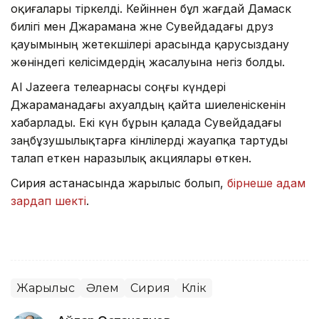
оқиғалары тіркелді. Кейіннен бұл жағдай Дамаск
билігі мен Джарамана және Сувейдадағы друз
қауымының жетекшілері арасында қарусыздану
жөніндегі келісімдердің жасалуына негіз болды.
Al Jazeera телеарнасы соңғы күндері
Джараманадағы ахуалдың қайта шиеленіскенін
хабарлады. Екі күн бұрын қалада Сувейдадағы
заңбұзушылықтарға кінәлілерді жауапқа тартуды
талап еткен наразылық акциялары өткен.
Сирия астанасында жарылыс болып,
бірнеше адам
зардап шекті
.
Жарылыс
Әлем
Сирия
Көлік