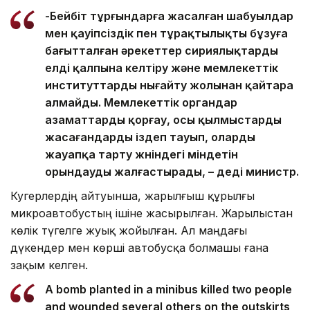
-Бейбіт тұрғындарға жасалған шабуылдар
мен қауіпсіздік пен тұрақтылықты бұзуға
бағытталған әрекеттер сириялықтарды
елді қалпына келтіру және мемлекеттік
институттарды нығайту жолынан қайтара
алмайды. Мемлекеттік органдар
азаматтарды қорғау, осы қылмыстарды
жасағандарды іздеп тауып, оларды
жауапқа тарту жөніндегі міндетін
орындауды жалғастырады, – деді министр.
Куәгерлердің айтуынша, жарылғыш құрылғы
микроавтобустың ішіне жасырылған. Жарылыстан
көлік түгелге жуық жойылған. Ал маңдағы
дүкендер мен көрші автобусқа болмашы ғана
зақым келген.
A bomb planted in a minibus killed two people
and wounded several others on the outskirts