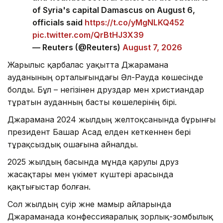
of Syria's capital Damascus on August 6,
officials said
https://t.co/yMgNLKQ452
pic.twitter.com/QrBtHJ3X39
— Reuters (@Reuters)
August 7, 2026
Жарылыс қарбалас уақытта Джарамана
ауданының орталығындағы Әл-Рауда көшесінде
болды. Бұл – негізінен друздар мен христиандар
тұратын ауданның басты көшелерінің бірі.
Джарамана 2024 жылдың желтоқсанында бұрынғы
президент Башар Асад елден кеткеннен бері
тұрақсыздық ошағына айналды.
2025 жылдың басында мұнда қарулы друз
жасақтары мен үкімет күштері арасында
қақтығыстар болған.
Сол жылдың сәуір және мамыр айларында
Джараманада конфессияаралық зорлық-зомбылық