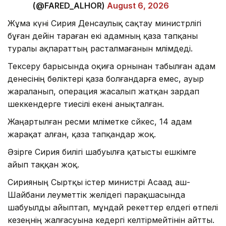
(@FARED_ALHOR)
August 6, 2026
Жұма күні Сирия Денсаулық сақтау министрлігі
бұған дейін тараған екі адамның қаза тапқаны
туралы ақпараттың расталмағанын мәлімдеді.
Тексеру барысында оқиға орнынан табылған адам
денесінің бөліктері қаза болғандарға емес, ауыр
жараланып, операция жасалып жатқан зардап
шеккендерге тиесілі екені анықталған.
Жаңартылған ресми мәліметке сәйкес, 14 адам
жарақат алған, қаза тапқандар жоқ.
Әзірге Сирия билігі шабуылға қатысты ешкімге
айып таққан жоқ.
Сирияның Сыртқы істер министрі Асаад аш-
Шайбани әлеуметтік желідегі парақшасында
шабуылды айыптап, мұндай әрекеттер елдегі өтпелі
кезеңнің жалғасуына кедергі келтірмейтінін айтты.