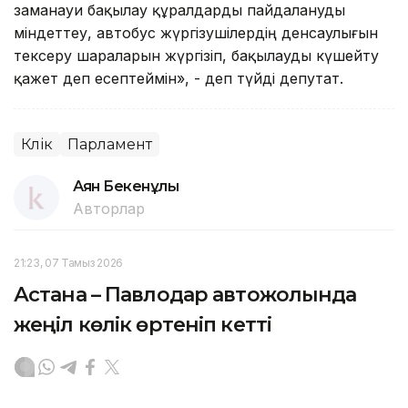
заманауи бақылау құралдарды пайдалануды
міндеттеу, автобус жүргізушілердің денсаулығын
тексеру шараларын жүргізіп, бақылауды күшейту
қажет деп есептеймін», - деп түйді депутат.
Көлік
Парламент
Аян Бекенұлы
Авторлар
21:23, 07 Тамыз 2026
Астана – Павлодар автожолында
жеңіл көлік өртеніп кетті