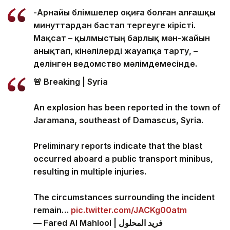
-Арнайы бөлімшелер оқиға болған алғашқы
минуттардан бастап тергеуге кірісті.
Мақсат – қылмыстың барлық мән-жайын
анықтап, кінәлілерді жауапқа тарту, –
делінген ведомство мәлімдемесінде.
🚨 Breaking | Syria
An explosion has been reported in the town of
Jaramana, southeast of Damascus, Syria.
Preliminary reports indicate that the blast
occurred aboard a public transport minibus,
resulting in multiple injuries.
The circumstances surrounding the incident
remain…
pic.twitter.com/JACKg00atm
— Fared Al Mahlool | فريد المحلول