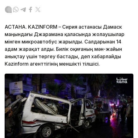
АСТАНА. KAZINFORM – Сирия астанасы Дамаск
маңындағы Джарамана қаласында жолаушылар
мінген микроавтобус жарылды. Салдарынан 14
адам жарақат алды. Билік оқиғаның мән-жайын
анықтау үшін тергеу бастады, деп хабарлайды
Kazinform агенттігінің меншікті тілшісі.