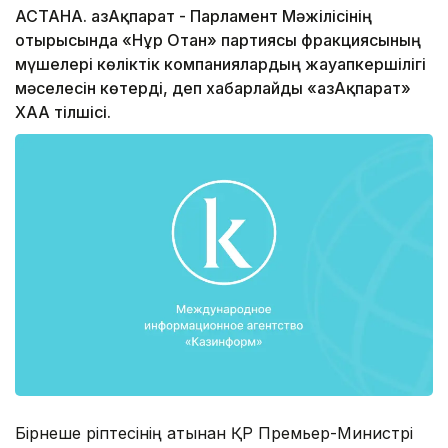
АСТАНА. ҚазАқпарат - Парламент Мәжілісінің
отырысында «Нұр Отан» партиясы фракциясының
мүшелері көліктік компаниялардың жауапкершілігі
мәселесін көтерді, деп хабарлайды «ҚазАқпарат»
ХАА тілшісі.
Бірнеше әріптесінің атынан ҚР Премьер-Министрі