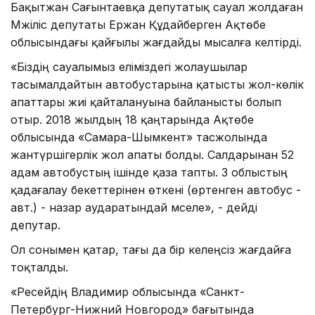
Бақытжан Сағынтаевқа депутатық сауал жолдаған
Мәжіліс депутаты Ержан Құдайберген Ақтөбе
облысындағы қайғылы жағдайды мысалға келтірді.
«Біздің сауалымыз еліміздегі жолаушылар
тасымалдайтын автобустарына қатысты жол-көлік
апаттары жиі қайталануына байланысты болып
отыр. 2018 жылдың 18 қаңтарында Ақтөбе
облысында «Самара-Шымкент» тасжолында
жантүршігерлік жол апаты болды. Салдарынан 52
адам автобустың ішінде қаза тапты. 3 облыстың
қадағалау бекеттерінен өткені (өртенген автобус -
авт.) - назар аударатындай мәселе», - дейді
депутар.
Ол сонымен қатар, тағы да бір келеңсіз жағдайға
тоқталды.
«Ресейдің Владимир облысында «Санкт-
Петербург-Нижний Новгород» бағытында