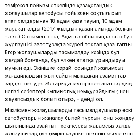
теміржол пойызы өткелінде қазақстандық
жолаушылар автобусы пойызбен соқтығысып,
апат салдарынан 18 адам қаза тауып, 10 адам
жарақат алды (2017 жылдың қазан айында болған
- авт.) Сонымен қоса, Ақмола облысында автобус
жүргізушісі автотұрақта жүрегі тоқтап қаза тапты.
Егер жолаушыларды тасымалдау кезінде бұл
жағдай болғанда, бұл үлкен апатқа ұрындыруы
мүмкін еді. Өкінішке қарай, осындай жағымсыз
жағдайлардың жыл сайын мыңдаған азаматтар
зардап шегуде. Жоғарыда келтірілген апаттардың
негізгі себептері қылмыстық немқұрайдылық нен
жауапсыздық болып отыр», - дейді ол.
Мәжілісмен жолаушыларды тасымалдаушылар ескі
автобустарын жаңалау былай тұрсын, оны жөндеу
шығынында азайтып, ескі-құсқы жарамсыз халде
жолаушылардың өмірін қауіпке тігетінін мәселе етіп