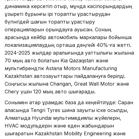
динамика көрсетіп отыр, мұнда кәсіпорындардың
құзыреті бұрынғы ірі тораптық құрастырудан
бүгінгідей шағын тораптық құрастыру
операцияларын орындауға ауысқан. Соның
арқасында кейбір автомобиль маркалары бойынша
локализациялаудың орташа деңгейі 40%-ға жетті.
2024-2025 жылдар аралығында қуаттылығы жылына
70 мың авто болатын Kia Qazaqstan және
мультибрендтік Astana Motors Manufacturing
Kazakhstan автозауыттары пайдалануға берілді.
Соңғысы жылына Changan, Great Wall Motor және
Chery үшін 120 мың авто шығарады.
Сонымен қатар құрамдас база да кеңейтілуде: Саран
қаласында Tengri Tyres шина зауыты іске қосылды,
Алматыда Hyundai мультимедиялық жүйелерін,
HVAC модульдерін және еден жабындарын
шығаратын Kazakhstan Mobility Engineering және