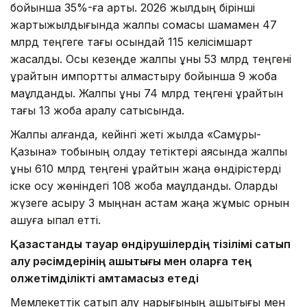
бойынша 35%-ға артық. 2026 жылдың бірінші
жартыжылдығында жалпы сомасы шамамен 47
млрд теңгеге тағы осындай 115 келісімшарт
жасалды. Осы кезеңде жалпы құны 53 млрд теңгені
құрайтын импортты алмастыру бойынша 9 жоба
мақұлданды. Жалпы құны 74 млрд теңгені құрайтын
тағы 13 жоба қаралу сатысында.
Жалпы алғанда, кейінгі жеті жылда «Самұрық-
Қазына» тобының қолдау тетіктері аясында жалпы
құны 610 млрд теңгені құрайтын жаңа өндірістерді
іске қосу жөніндегі 108 жоба мақұлданды. Оларды
жүзеге асыру 3 мыңнан астам жаңа жұмыс орнын
ашуға ықпал етті.
Қазақстандық тауар өндірушілердің тізілімі сатып
алу рәсімдерінің ашықтығы мен оларға тең
қолжетімділікті қамтамасыз етеді
Мемлекеттік сатып алу нарығының ашықтығы мен