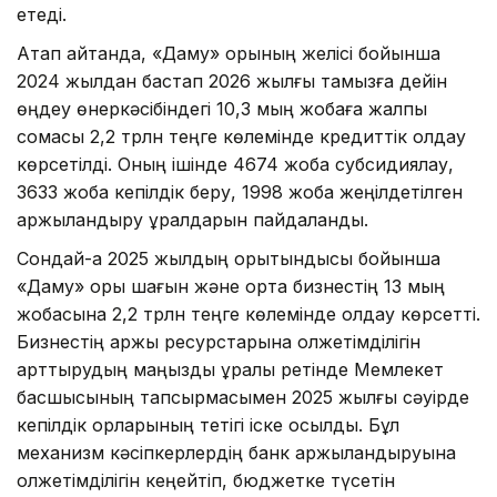
етеді.
Атап айтқанда, «Даму» қорының желісі бойынша
2024 жылдан бастап 2026 жылғы тамызға дейін
өңдеу өнеркәсібіндегі 10,3 мың жобаға жалпы
сомасы 2,2 трлн теңге көлемінде кредиттік қолдау
көрсетілді. Оның ішінде 4674 жоба субсидиялау,
3633 жоба кепілдік беру, 1998 жоба жеңілдетілген
қаржыландыру құралдарын пайдаланды.
Сондай-ақ 2025 жылдың қорытындысы бойынша
«Даму» қоры шағын және орта бизнестің 13 мың
жобасына 2,2 трлн теңге көлемінде қолдау көрсетті.
Бизнестің қаржы ресурстарына қолжетімділігін
арттырудың маңызды құралы ретінде Мемлекет
басшысының тапсырмасымен 2025 жылғы сәуірде
кепілдік қорларының тетігі іске қосылды. Бұл
механизм кәсіпкерлердің банк қаржыландыруына
қолжетімділігін кеңейтіп, бюджетке түсетін