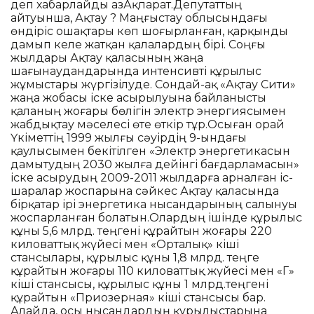
деп хабарлайды ҚазАқпарат.Депутаттың
айтуынша, Ақтау ? Маңғыстау облысындағы
өндіріс ошақтары көп шоғырланған, қарқынды
дамып келе жатқан қалалардың бірі. Соңғы
жылдары Ақтау қаласының жаңа
шағынаудандарында интенсивті құрылыс
жұмыстары жүргізілуде. Сондай-ақ «Ақтау Сити»
жаңа жобасы іске асырылуына байланысты
қаланың жоғары бөлігін электр энергиясымен
жабдықтау мәселесі өте өткір тұр.Осыған орай
Үкіметтің 1999 жылғы сәуірдің 9-ындағы
қаулысымен бекітілген «Электр энергетикасын
дамытудың 2030 жылға дейінгі бағдарламасын»
іске асырудың 2009-2011 жылдарға арналған іс-
шаралар жоспарына сәйкес Ақтау қаласында
бірқатар ірі энергетика нысандарының салынуы
жоспарланған болатын.Олардың ішінде құрылыс
құны 5,6 млрд. теңгені құрайтын жоғары 220
киловаттық жүйесі мен «Орталық» кіші
стансылары, құрылыс құны 1,8 млрд. теңге
құрайтын жоғары 110 киловаттық жүйесі мен «Г»
кіші стансысы, құрылыс құны 1 млрд.теңгені
құрайтын «Приозерная» кіші стансысы бар.
Алайда, осы нысандардың құрылыстарына