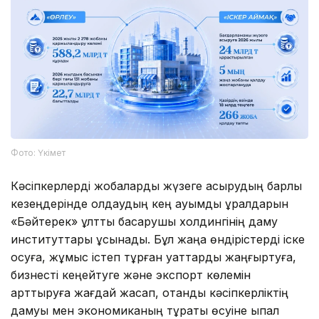
Фото: Үкімет
Кәсіпкерлерді жобаларды жүзеге асырудың барлық
кезеңдерінде қолдаудың кең ауқымды құралдарын
«Бәйтерек» ұлттық басқарушы холдингінің даму
институттары ұсынады. Бұл жаңа өндірістерді іске
қосуға, жұмыс істеп тұрған қуаттарды жаңғыртуға,
бизнесті кеңейтуге және экспорт көлемін
арттыруға жағдай жасап, отандық кәсіпкерліктің
дамуы мен экономиканың тұрақты өсуіне ықпал