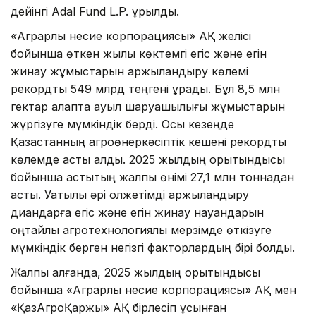
дейінгі Adal Fund L.P. құрылды.
«Аграрлық несие корпорациясы» АҚ желісі
бойынша өткен жылы көктемгі егіс және егін
жинау жұмыстарын қаржыландыру көлемі
рекордтық 549 млрд теңгені құрады. Бұл 8,5 млн
гектар алқапта ауыл шаруашылығы жұмыстарын
жүргізуге мүмкіндік берді. Осы кезеңде
Қазақстанның агроөнеркәсіптік кешені рекордтық
көлемде астық алды. 2025 жылдың қорытындысы
бойынша астықтың жалпы өнімі 27,1 млн тоннадан
асты. Уақтылы әрі қолжетімді қаржыландыру
диқандарға егіс және егін жинау науқандарын
оңтайлы агротехнологиялық мерзімде өткізуге
мүмкіндік берген негізгі факторлардың бірі болды.
Жалпы алғанда, 2025 жылдың қорытындысы
бойынша «Аграрлық несие корпорациясы» АҚ мен
«ҚазАгроҚаржы» АҚ бірлесіп ұсынған