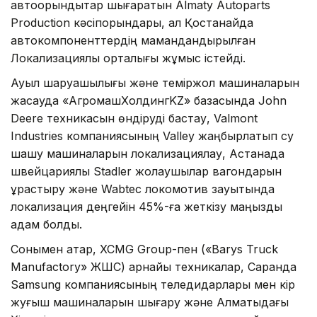
автоорындықтар шығаратын Almaty Autoparts
Production кәсіпорындары, ал Қостанайда
автокомпоненттердің мамандандырылған
Локализациялық орталығы жұмыс істейді.
Ауыл шаруашылығы және теміржол машиналарын
жасауда «АгромашХолдингKZ» базасында John
Deere техникасын өндіруді бастау, Valmont
Industries компаниясының Valley жаңбырлатып су
шашу машиналарын локализациялау, Астанада
швейцариялық Stadler жолаушылар вагондарын
құрастыру және Wabtec локомотив зауытында
локализация деңгейін 45%-ға жеткізу маңызды
қадам болды.
Сонымен қатар, XCMG Group-пен («Barys Truck
Manufactory» ЖШС) арнайы техникалар, Саранда
Samsung компаниясының теледидарлары мен кір
жуғыш машиналарын шығару және Алматыдағы