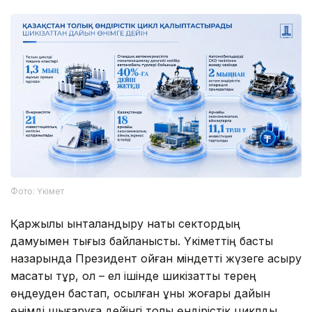
Фото: Үкімет
Қаржылық ынталандыру нақты сектордың
дамуымен тығыз байланысты. Үкіметтің басты
назарында Президент қойған міндетті жүзеге асыру
мақсаты тұр, ол – ел ішінде шикізатты терең
өңдеуден бастап, қосылған құны жоғары дайын
өнімді шығаруға дейінгі толық өндірістік циклды