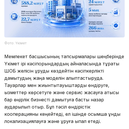
Фото: Үкімет
Мемлекет басшысының тапсырмалары шеңберінде
Үкімет ірі кәсіпорындардың айналасында тұрақты
ШОБ желісін құруды көздейтін кәсіпкерлікті
дамытудың жаңа моделін қалыптастыруда.
Тауарлар мен жиынтықтауыштарды өндіруге,
қызметтер көрсетуге және сервис жасауға қатысы
бар өңірлік бизнесті дамытуға басты назар
аударылып отыр. Бұл тәсіл өндірістік
кооперацияны кеңейтеді, ел ішінде қосымша құнды
локализациялауға және құруға ықпал етеді.