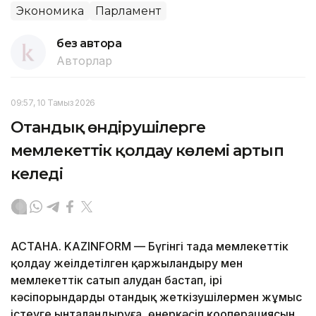
Экономика
Парламент
без автора
Авторлар
09:57, 10 Тамыз 2026
Отандық өндірушілерге
мемлекеттік қолдау көлемі артып
келеді
АСТАНА. KAZINFORM — Бүгінгі таңда мемлекеттік
қолдау жеңілдетілген қаржыландыру мен
мемлекеттік сатып алудан бастап, ірі
кәсіпорындарды отандық жеткізушілермен жұмыс
істеуге ынталандыруға, өнеркәсіп кооперациясын