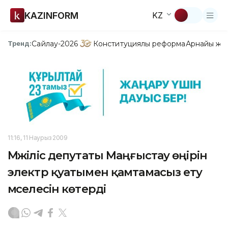
KAZINFORM
KZ
Сайлау-2026
Конституциялық реформа
Арнайы жо
Тренд:
11:16, 11 Наурыз 2009
Мәжіліс депутаты Маңғыстау өңірін
электр қуатымен қамтамасыз ету
мәселесін көтерді