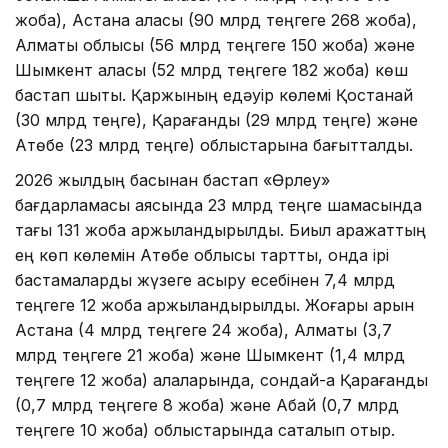
жоба), Астана қаласы (90 млрд теңгеге 268 жоба),
Алматы облысы (56 млрд теңгеге 150 жоба) және
Шымкент қаласы (52 млрд теңгеге 182 жоба) көш
бастап шықты. Қаржының едәуір көлемі Қостанай
(30 млрд теңге), Қарағанды (29 млрд теңге) және
Ақтөбе (23 млрд теңге) облыстарына бағытталды.
2026 жылдың басынан бастап «Өрлеу»
бағдарламасы аясында 23 млрд теңге шамасында
тағы 131 жоба қаржыландырылды. Биыл қаражаттың
ең көп көлемін Ақтөбе облысы тартты, онда ірі
бастамаларды жүзеге асыру есебінен 7,4 млрд
теңгеге 12 жоба қаржыландырылды. Жоғары қарқын
Астана (4 млрд теңгеге 24 жоба), Алматы (3,7
млрд теңгеге 21 жоба) және Шымкент (1,4 млрд
теңгеге 12 жоба) қалаларында, сондай-ақ Қарағанды
(0,7 млрд теңгеге 8 жоба) және Абай (0,7 млрд
теңгеге 10 жоба) облыстарында сақталып отыр.