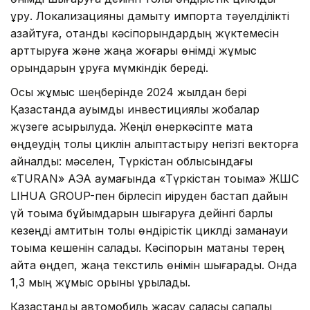
құру. Локализацияны дамыту импортқа тәуелділікті
азайтуға, отандық кәсіпорындардың жүктемесін
арттыруға және жаңа жоғары өнімді жұмыс
орындарын құруға мүмкіндік береді.
Осы жұмыс шеңберінде 2024 жылдан бері
Қазақстанда ауқымды инвестициялық жобалар
жүзеге асырылуда. Жеңіл өнеркәсіпте мақта
өңдеудің толық циклін қалыптастыру негізгі векторға
айналды: мәселен, Түркістан облысындағы
«TURAN» АЭА аумағында «Түркістан тоқыма» ЖШС
LIHUA GROUP-пен бірлесіп иіруден бастап дайын
үй тоқыма бұйымдарын шығаруға дейінгі барлық
кезеңді қамтитын толық өндірістік циклді заманауи
тоқыма кешенін салады. Кәсіпорын мақтаны терең
қайта өңдеп, жаңа текстиль өнімін шығарады. Онда
1,3 мың жұмыс орыны құрылады.
Қазақстандық автомобиль жасау саласы сапалы