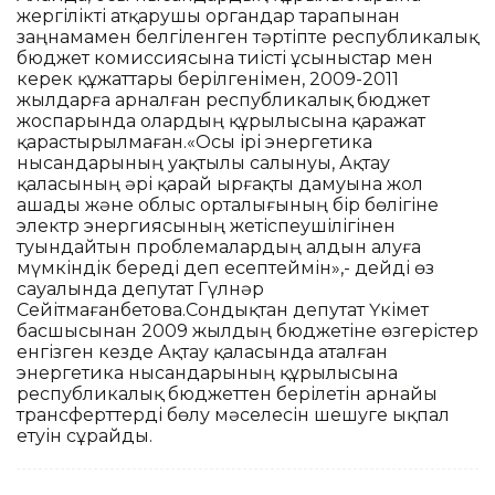
жергілікті атқарушы органдар тарапынан
заңнамамен белгіленген тәртіпте республикалық
бюджет комиссиясына тиісті ұсыныстар мен
керек құжаттары берілгенімен, 2009-2011
жылдарға арналған республикалық бюджет
жоспарында олардың құрылысына қаражат
қарастырылмаған.«Осы ірі энергетика
нысандарының уақтылы салынуы, Ақтау
қаласының әрі қарай ырғақты дамуына жол
ашады және облыс орталығының бір бөлігіне
электр энергиясының жетіспеушілігінен
туындайтын проблемалардың алдын алуға
мүмкіндік береді деп есептеймін»,- дейді өз
сауалында депутат Гүлнәр
Сейітмағанбетова.Сондықтан депутат Үкімет
басшысынан 2009 жылдың бюджетіне өзгерістер
енгізген кезде Ақтау қаласында аталған
энергетика нысандарының құрылысына
республикалық бюджеттен берілетін арнайы
трансферттерді бөлу мәселесін шешуге ықпал
етуін сұрайды.