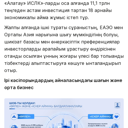
«Алатау» ИСЛК»-ларды қоса алғанда 11,1 трлн
теңгеден астам инвестиция тартқан 18 арнайы
экономикалық аймақ жұмыс істеп тұр.
Жалпы алғанда ішкі тұрақты сұраныстың, ЕАЭО мен
Орталық Азия нарығына шығу мүмкіндігінің болуы,
шикізат базасы мен өнеркәсіптік преференциялар
инвесторларды қарапайым құрастыру өндірісінен
отандық қосылған құнның жоғары үлесі бар толыққанды
тізбектерді қалыптастыруға көшуге ынталандырып
отыр.
Ірі кәсіпорындардың айналасындағы шағын және
орта бизнес