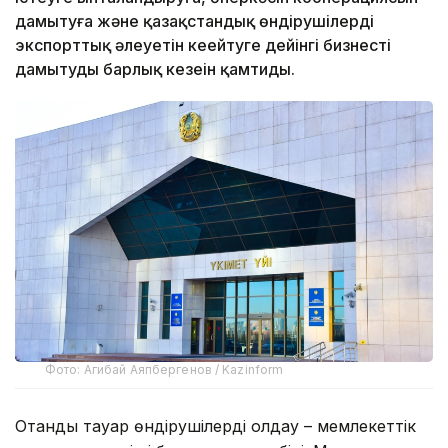
дамытуға және қазақстандық өндірушілердің
экспорттық әлеуетін кеңейтуге дейінгі бизнесті
дамытудың барлық кезеңін қамтиды.
Фото: Агибай Аяпбергенов / Kazinform
Отандық тауар өндірушілерді қолдау – мемлекеттік