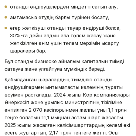
отандық өндірушілерден міндетті сатып алу,
қамтамасыз етудің барлық түрінен босату,
егер жеткізуші отандық тауар өндіруші болса,
30%-ға дейін алдын ала төлем жасау және
жеткізілген өнім үшін төлем мерзімін қысқарту
шаралары бар.
Бұл отандық бизнеске айналым капиталын тиімді
сақтауға және ұлғайтуға мүмкіндік береді.
Қабылданған шаралардың тиімділігі отандық
өндірушілермен ынтымақтастық көлемінің тұрақты
өсуімен расталады. 2024 жылы Қор компаниялары
Өнеркәсіп және құрылыс министрлігінің тізіліміне
енгізілген 2 070 кәсіпорынмен жалпы құны 1,1 трлн
теңге болатын 11,1 мыңнан астам шарт жасасты.
2025 жылы жасалған келісімшарттардың көлемі екі
есеге жуық артып, 2,17 трлн теңгеге жетті. Осы