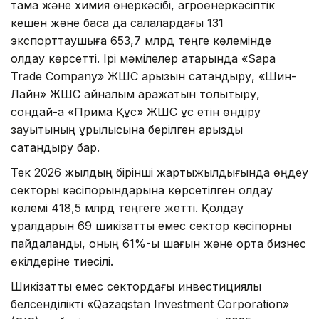
тамақ және химия өнеркәсібі, агроөнеркәсіптік
кешен және басқа да салалардағы 131
экспорттаушыға 653,7 млрд теңге көлемінде
қолдау көрсетті. Ірі мәмілелер қатарында «Sapa
Trade Company» ЖШС қарызын сақтандыру, «Шин-
Лайн» ЖШС айналым қаражатын толықтыру,
сондай-ақ «Прима Құс» ЖШС құс етін өндіру
зауытының құрылысына берілген қарызды
сақтандыру бар.
Тек 2026 жылдың бірінші жартыжылдығында өңдеу
секторы кәсіпорындарына көрсетілген қолдау
көлемі 418,5 млрд теңгеге жетті. Қолдау
құралдарын 69 шикізаттық емес сектор кәсіпорны
пайдаланды, оның 61%-ы шағын және орта бизнес
өкілдеріне тиесілі.
Шикізаттық емес сектордағы инвестициялық
белсенділікті «Qazaqstan Investment Corporation»