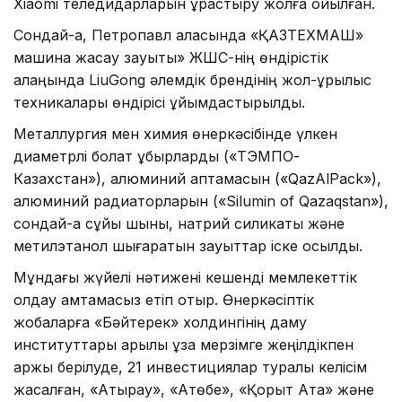
Xiaomi теледидарларын құрастыру жолға қойылған.
Сондай-ақ, Петропавл қаласында «ҚАЗТЕХМАШ»
машина жасау зауыты» ЖШС-нің өндірістік
алаңында LiuGong әлемдік брендінің жол-құрылыс
техникалары өндірісі ұйымдастырылды.
Металлургия мен химия өнеркәсібінде үлкен
диаметрлі болат құбырларды («ТЭМПО-
Казахстан»), алюминий қаптамасын («QazAlPack»),
алюминий радиаторларын («Silumin of Qazaqstan»),
сондай-ақ сұйық шыны, натрий силикаты және
метилэтанол шығаратын зауыттар іске қосылды.
Мұндағы жүйелі нәтижені кешенді мемлекеттік
қолдау қамтамасыз етіп отыр. Өнеркәсіптік
жобаларға «Бәйтерек» холдингінің даму
институттары арқылы ұзақ мерзімге жеңілдікпен
қаржы берілуде, 21 инвестициялар туралы келісім
жасалған, «Атырау», «Ақтөбе», «Қорқыт Ата» және