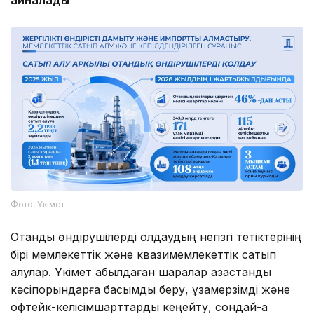
Фото: Үкімет
Отандық өндірушілерді қолдаудың негізгі тетіктерінің
бірі мемлекеттік және квазимемлекеттік сатып
алулар. Үкімет қабылдаған шаралар қазақстандық
кәсіпорындарға басымдық беру, ұзақмерзімді және
офтейк-келісімшарттарды кеңейту, сондай-ақ