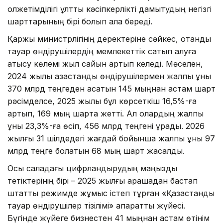
қолжетімділігі ұлттық кәсіпкерлікті дамытудың негізгі
шарттарының бірі болып қала береді.
Қаржы министрлігінің деректеріне сәйкес, отандық
тауар өндірушілердің мемлекеттік сатып алуға
қатысу көлемі жыл сайын артып келеді. Мәселен,
2024 жылы қазақстандық өндірушілермен жалпы құны
370 млрд теңгеден асатын 145 мыңнан астам шарт
рәсімделсе, 2025 жылы бұл көрсеткіш 16,5%-ға
артып, 169 мың шартқа жетті. Ал олардың жалпы
құны 23,3%-ға өсіп, 456 млрд теңгені құрады. 2026
жылғы 31 шілдедегі жағдай бойынша жалпы құны 97
млрд теңге болатын 68 мың шарт жасалды.
Осы саладағы цифрландырудың маңызды
тетіктерінің бірі – 2025 жылғы қарашадан бастап
штаттық режимде жұмыс істеп тұрған «Қазақстандық
тауар өндірушілер тізілімі» ақпараттық жүйесі.
Бүгінде жүйеге бизнестен 41 мыңнан астам өтінім