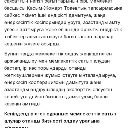
саясаттың негізгі бағыттарының бірі. Мемлекет
басшысы Қасым-Жомарт Тоқаевтың тапсырмасына
сәйкес Үкімет ішкі өндірісті дамытуға, жаңа
өнеркәсіптік кәсіпорындар құруға, қазақстандық қамту
үлесін арттыруға және ел ішінде орнықты өндірістік
тізбектер қалыптастыруға бағытталған шаралар
кешенін жүзеге асырды.
Бүгінгі таңда мемлекеттік қолдау жеңілдетілген
қаржыландыру мен мемлекеттік сатып алудан
бастап, ірі кәсіпорындарды отандық
жеткізушілермен жұмыс істеуге ынталандыруға,
өнеркәсіп кооперациясын дамытуға және
қазақстандық өндірушілердің экспорттық әлеуетін
кеңейтуге дейінгі бизнесті дамытудың барлық
кезеңін қамтиды.
Кепілдендірілген сұраныс: мемлекеттік сатып
алулар отандық бизнесті қолдау құралына
айналады