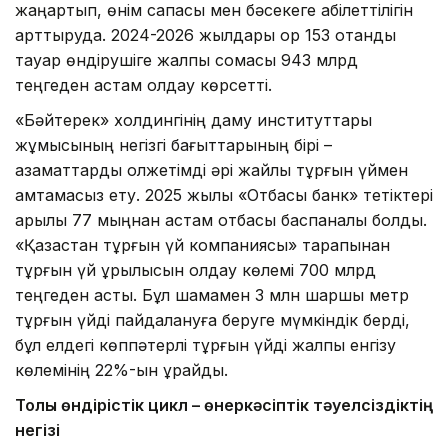
жаңартып, өнім сапасы мен бәсекеге қабілеттілігін
арттыруда. 2024-2026 жылдары қор 153 отандық
тауар өндірушіге жалпы сомасы 943 млрд
теңгеден астам қолдау көрсетті.
«Бәйтерек» холдингінің даму институттары
жұмысының негізгі бағыттарының бірі –
азаматтарды қолжетімді әрі жайлы тұрғын үймен
қамтамасыз ету. 2025 жылы «Отбасы банк» тетіктері
арқылы 77 мыңнан астам отбасы баспаналы болды.
«Қазақстан тұрғын үй компаниясы» тарапынан
тұрғын үй құрылысын қолдау көлемі 700 млрд
теңгеден асты. Бұл шамамен 3 млн шаршы метр
тұрғын үйді пайдалануға беруге мүмкіндік берді,
бұл елдегі көппәтерлі тұрғын үйді жалпы енгізу
көлемінің 22%-ын құрайды.
Толық өндірістік цикл – өнеркәсіптік тәуелсіздіктің
негізі