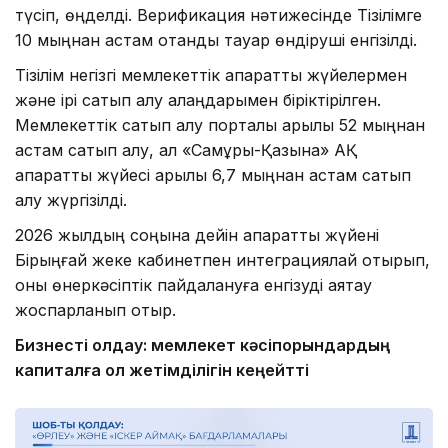
түсіп, өңделді. Верификация нәтижесінде Тізілімге
10 мыңнан астам отандық тауар өндіруші енгізілді.
Тізілім негізгі мемлекеттік ақпараттық жүйелермен
және ірі сатып алу алаңдарымен біріктірілген.
Мемлекеттік сатып алу порталы арқылы 52 мыңнан
астам сатып алу, ал «Самұрық-Қазына» АҚ
ақпараттық жүйесі арқылы 6,7 мыңнан астам сатып
алу жүргізілді.
2026 жылдың соңына дейін ақпараттық жүйені
Бірыңғай жеке кабинетпен интеграциялай отырып,
оны өнеркәсіптік пайдалануға енгізуді аяқтау
жоспарланып отыр.
Бизнесті қолдау: мемлекет кәсіпорындардың
капиталға қол жетімділігін кеңейтті