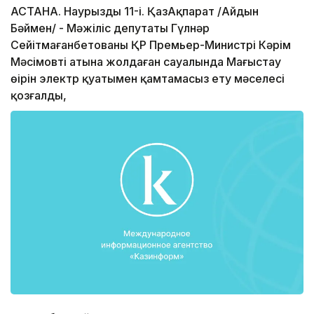
АСТАНА. Наурыздың 11-і. ҚазАқпарат /Айдын
Бәймен/ - Мәжіліс депутаты Гүлнәр
Сейітмағанбетованың ҚР Премьер-Министрі Кәрім
Мәсімовтің атына жолдаған сауалында Маңғыстау
өңірін электр қуатымен қамтамасыз ету мәселесі
қозғалды,