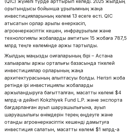
(QIC) жүйелі түрде арттырып келеді. 2025 жылдың
қорытындысы бойынша құрылымның жаңа
инвестицияларының көлемі 13 есеге өсті. QIC
қатысатын қорлар арқылы өнеркәсіп,
агроөнеркәсіптік кешен, инфрақұрылым және
технологиялық жобаларды қамтитын 15 жобаға 787,5
млрд теңге көлемінде қаржы тартылды.
Жылдың маңызды оқиғаларының бірі – Астана
халықаралық қаржы орталығы базасында тікелей
инвестициялар қорларының жаңа
архитектурасының қалыптасуы болды. Негізгі жоба
ретінде ірі инвестициялық жобаларды
қаржыландыруға бағытталған, мақсатты көлемі $4
млрд-қа дейінгі Kokzhiyek Fund L.P. және экспортқа
бағдарланған ауыл шаруашылығына, ауыл
шаруашылығы өнімдерін терең өңдеуге және
отандық агроөнеркәсіптік кешенді дамытуға
инвестиция салатын, мақсатты көлемі $1 млрд-қа