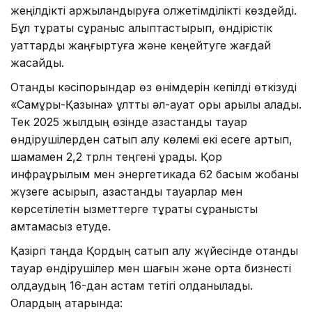
жеңілдікті қаржыландыруға қолжетімділікті көздейді.
Бұл тұрақты сұраныс қалыптастырып, өндірістік
қуаттарды жаңғыртуға және кеңейтуге жағдай
жасайды.
Отандық кәсіпорындар өз өнімдерін кепілді өткізуді
«Самұрық-Қазына» ұлттық әл-ауқат қоры арқылы алады.
Тек 2025 жылдың өзінде қазақстандық тауар
өндірушілерден сатып алу көлемі екі есеге артып,
шамамен 2,2 трлн теңгені құрады. Қор
инфрақұрылым мен энергетикада 62 басым жобаны
жүзеге асырып, қазақстандық тауарлар мен
көрсетілетін қызметтерге тұрақты сұранысты
қамтамасыз етуде.
Қазіргі таңда Қордың сатып алу жүйесінде отандық
тауар өндірушілер мен шағын және орта бизнесті
қолдаудың 16-дан астам тетігі қолданылады.
Олардың қатарында: