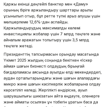
Қаржы екінші деңгейлі банктер мен «Даму»
қорының біріге қаржыландыру шарттары арқылы
ұсынылып отыр, бұл ретте түпкі қарыз алушы үшін
мөлшерлеме 12,6%-дан аспайды.
Қаржыландырудың максималды көлемі
инвестициялық жобалар үшін 7 млрд теңгеге және
айналым қаражатын толықтыру үшін 3,5 млрд
теңгеге жетеді.
Президенттің тапсырмасын орындау мақсатында
Үкімет 2025 жылдың соңында бекіткен «Іскер
аймақ» шағын бизнесті қолдаудың бірыңғай
бағдарламасы аясында ауылдық елді мекендердегі,
аудан орталықтарындағы және шағын қалалардағы
микро және шағын кәсіпкерлік жобаларына қолдау
көрсетіліп келеді. Жергілікті өндіріске, ауыл
шаруашылығы шикізатын қайта өңдеуге, қолөнерге
және аймақтық қосылған құн тізбегін құратын басқа да