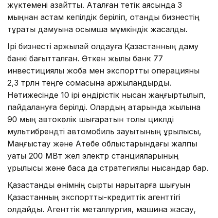
жүктемені азайтты. Аталған тетік аясында 3
мыңнан астам кепілдік беріліп, отандық бизнестің
тұрақты дамуына қосымша мүмкіндік жасалды.
Ірі бизнесті қаржылай қолдауға Қазақстанның даму
банкі бағытталған. Өткен жылы банк 77
инвестициялық жоба мен экспорттық операцияны
2,3 трлн теңге сомасына қаржыландырды.
Нәтижесінде 10 ірі өндірістік нысан жаңғыртылып,
пайдалануға берілді. Олардың қатарында жылына
90 мың автокөлік шығаратын толық циклді
мультибрендті автомобиль зауытының құрылысы,
Маңғыстау және Ақтөбе облыстарындағы жалпы
қуаты 200 МВт жел электр станцияларының
құрылысы және басқа да стратегиялық нысандар бар.
Қазақстандық өнімнің сыртқы нарықтарға шығуын
Қазақстанның экспорттық-кредиттік агенттігі
қолдайды. Агенттік металлургия, машина жасау,