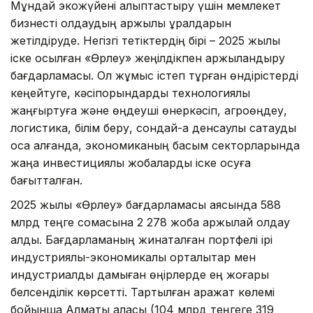
Мұндай экожүйені қалыптастыру үшін мемлекет
бизнесті қолдаудың қаржылық құралдарын
жетілдіруде. Негізгі тетіктердің бірі – 2025 жылы
іске қосылған «Өрлеу» жеңілдікпен қаржыландыру
бағдарламасы. Ол жұмыс істеп тұрған өндірістерді
кеңейтуге, кәсіпорындарды технологиялық
жаңғыртуға және өңдеуші өнеркәсіп, агроөңдеу,
логистика, білім беру, сондай-ақ денсаулық сақтауды
қоса алғанда, экономиканың басым секторларында
жаңа инвестициялық жобаларды іске қосуға
бағытталған.
2025 жылы «Өрлеу» бағдарламасы аясында 588
млрд теңге сомасына 2 278 жоба қаржылай қолдау
алды. Бағдарламаның жинақталған портфелі ірі
индустриялық-экономикалық орталықтар мен
индустриалды дамыған өңірлерде ең жоғары
белсенділік көрсетті. Тартылған қаражат көлемі
бойынша Алматы қаласы (104 млрд теңгеге 319