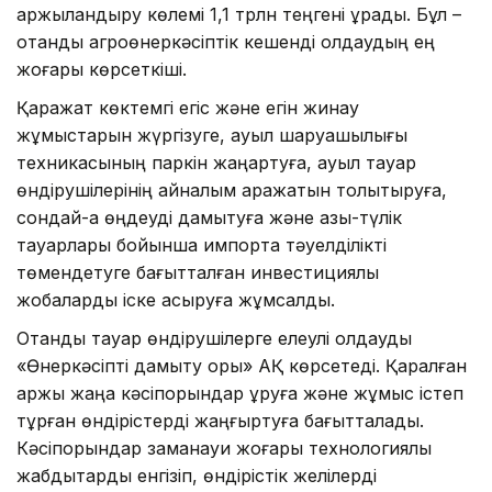
қаржыландыру көлемі 1,1 трлн теңгені құрады. Бұл –
отандық агроөнеркәсіптік кешенді қолдаудың ең
жоғары көрсеткіші.
Қаражат көктемгі егіс және егін жинау
жұмыстарын жүргізуге, ауыл шаруашылығы
техникасының паркін жаңартуға, ауыл тауар
өндірушілерінің айналым қаражатын толықтыруға,
сондай-ақ өңдеуді дамытуға және азық-түлік
тауарлары бойынша импортқа тәуелділікті
төмендетуге бағытталған инвестициялық
жобаларды іске асыруға жұмсалды.
Отандық тауар өндірушілерге елеулі қолдауды
«Өнеркәсіпті дамыту қоры» АҚ көрсетеді. Қаралған
қаржы жаңа кәсіпорындар құруға және жұмыс істеп
тұрған өндірістерді жаңғыртуға бағытталады.
Кәсіпорындар заманауи жоғары технологиялық
жабдықтарды енгізіп, өндірістік желілерді