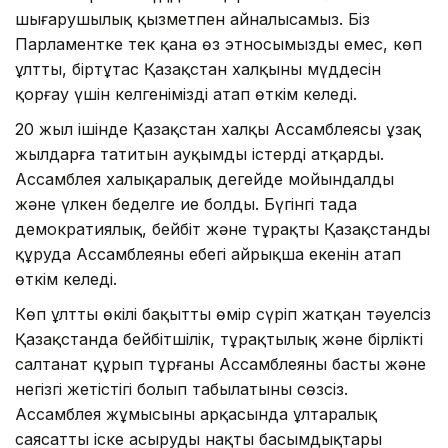
шығарушылық қызметпен айналысамыз. Біз
Парламентке тек қана өз этносымыздың емес, көп
ұлтты, біртұтас Қазақстан халқының мүддесін
қорғау үшін келгенімізді атап өткім келеді.
20 жыл ішінде Қазақстан халқы Ассамблеясы ұзақ
жылдарға татитын ауқымды істерді атқарды.
Ассамблея халықаралық деңгейде мойындалды
және үлкен беделге ие болды. Бүгінгі таңда
демократиялық, бейбіт және тұрақты Қазақстанды
құруда Ассамблеяның еңбегі айрықша екенін атап
өткім келеді.
Көп ұлттың өкілі бақытты өмір сүріп жатқан тәуелсіз
Қазақстанда бейбітшілік, тұрақтылық және бірліктің
салтанат құрып тұрғаны Ассамблеяның басты және
негізгі жетістігі болып табылатыны сөзсіз.
Ассамблея жұмысының арқасында ұлтаралық
саясатты іске асырудың нақты басымдықтары