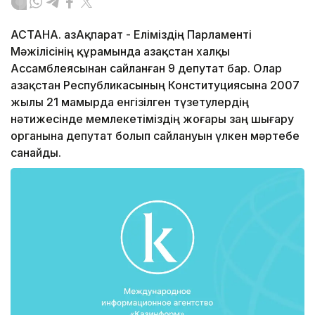
АСТАНА. ҚазАқпарат - Еліміздің Парламенті
Мәжілісінің құрамында Қазақстан халқы
Ассамблеясынан сайланған 9 депутат бар. Олар
Қазақстан Республикасының Конституциясына 2007
жылы 21 мамырда енгізілген түзетулердің
нәтижесінде мемлекетіміздің жоғары заң шығару
органына депутат болып сайлануын үлкен мәртебе
санайды.