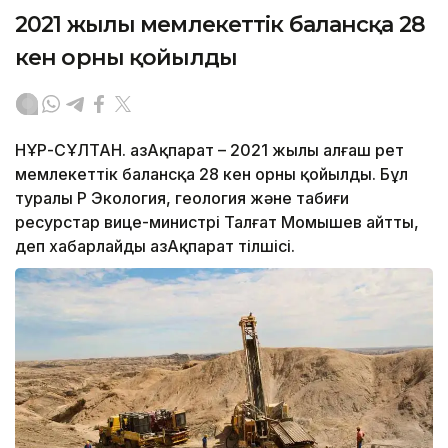
2021 жылы мемлекеттік балансқа 28
кен орны қойылды
НҰР-СҰЛТАН. ҚазАқпарат – 2021 жылы алғаш рет
мемлекеттік балансқа 28 кен орны қойылды. Бұл
туралы ҚР Экология, геология және табиғи
ресурстар вице-министрі Талғат Момышев айтты,
деп хабарлайды ҚазАқпарат тілшісі.