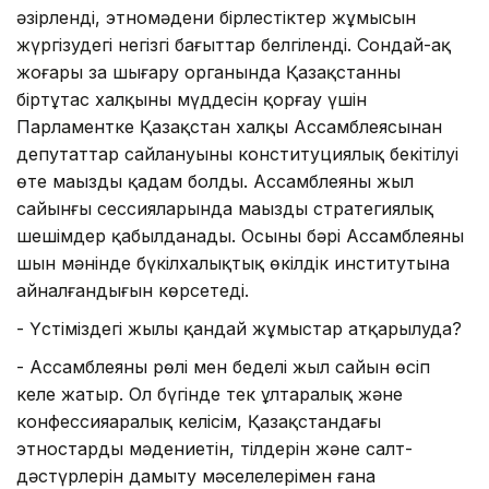
әзірленді, этномәдени бірлестіктер жұмысын
жүргізудегі негізгі бағыттар белгіленді. Сондай-ақ
жоғары заң шығару органында Қазақстанның
біртұтас халқының мүддесін қорғау үшін
Парламентке Қазақстан халқы Ассамблеясынан
депутаттар сайлануының конституциялық бекітілуі
өте маңызды қадам болды. Ассамблеяның жыл
сайынғы сессияларында маңызды стратегиялық
шешімдер қабылданады. Осының бәрі Ассамблеяның
шын мәнінде бүкілхалықтық өкілдік институтына
айналғандығын көрсетеді.
- Үстіміздегі жылы қандай жұмыстар атқарылуда?
- Ассамблеяның рөлі мен беделі жыл сайын өсіп
келе жатыр. Ол бүгінде тек ұлтаралық және
конфессияаралық келісім, Қазақстандағы
этностардың мәдениетін, тілдерін және салт-
дәстүрлерін дамыту мәселелерімен ғана