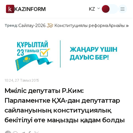
KAZINFORM
KZ
Сайлау-2026
Конституциялық реформа
Арнайы жо
Тренд:
10:24, 27 Тамыз 2015
Мәжіліс депутаты Р.Ким:
Парламентке ҚХА-дан депутаттар
сайлануының конституциялық
бекітілуі өте маңызды қадам болды