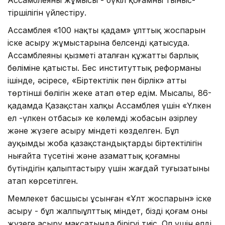
тіршілігін үйлестіру.
Ассамблея «100 нақты қадам» ұлттық жоспарын
іске асыру жұмыстарына белсенді қатысуда.
Ассамблеяның қызметі аталған құжаттың барлық
бөліміне қатысты. Бес институттық реформаның
ішінде, әсіресе, «Біртектілік пен бірлік» атты
төртінші бөлігін жеке атап өтер едім. Мысалы, 86-
қадамда Қазақстан халқы Ассамблея үшін «Үлкен
ел -үлкен отбасы» кең көлемді жобасын әзірлеу
және жүзеге асыру міндеті көзделген. Бұл
ауқымды жоба қазақстандықтардың біртектілігін
нығайта түсетіні және азаматтық қоғамның
бүтіндігін қалыптастыру үшін жағдай туғызатыны
атап көрсетілген.
Мемлекет басшысы ұсынған «Ұлт жоспарын» іске
асыру - бұл жалпыұлттық міндет, біздің қоғам оны
жүзеге асыру мақсатында бірігуі тиіс. Ол үшін елдің