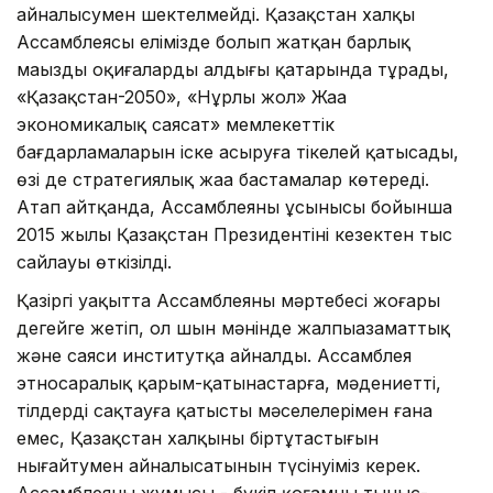
айналысумен шектелмейді. Қазақстан халқы
Ассамблеясы елімізде болып жатқан барлық
маңызды оқиғалардың алдыңғы қатарында тұрады,
«Қазақстан-2050», «Нұрлы жол» Жаңа
экономикалық саясат» мемлекеттік
бағдарламаларын іске асыруға тікелей қатысады,
өзі де стратегиялық жаңа бастамалар көтереді.
Атап айтқанда, Ассамблеяның ұсынысы бойынша
2015 жылы Қазақстан Президентінің кезектен тыс
сайлауы өткізілді.
Қазіргі уақытта Ассамблеяның мәртебесі жоғары
деңгейге жетіп, ол шын мәнінде жалпыазаматтық
және саяси институтқа айналды. Ассамблея
этносаралық қарым-қатынастарға, мәдениетті,
тілдерді сақтауға қатысты мәселелерімен ғана
емес, Қазақстан халқының біртұтастығын
нығайтумен айналысатынын түсінуіміз керек.
Ассамблеяның жұмысы - бүкіл қоғамның тыныс-