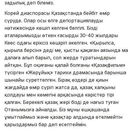
заңдылық деп білеміз.
Корей диаспорасы Қазақстанда бейбіт өмір
сүруде. Олар осы елге депортациялаудың
нәтижесінде көшіп келгені белгілі. Біздің
аталарымызды өткен ғасырдың 30-40 жылдары
Кеңес одағы еріксіз көшіріп әкелген. «Қырылса,
қырыла берсін» деді ме, қыстың қақаған аязында маң
далаға алып барып, сол жерде тұратындарын
айтқан. Бұл оқиғаның қалай болғаны «Қазақфильм»
түсірген «Жерұйық» тарихи драмасында барынша
шынайы суреттелген. Бірақ өздері де қиын
жағдайда өмір сүріп жатса да, қазақ халқының
қолдауы мен көмегінің арқасында кәрістер тірі
қалған. Берекелі қазақ жері біздің де нағыз туған
Отанымызға айналды. Біз мұны ешқашанда
ұмытпаймыз және қазақтар алдында өтелмейтін
қарыздармыз бар деп есептеймін.