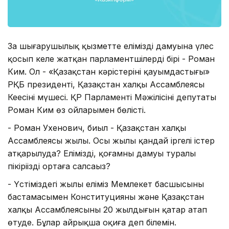
Заң шығарушылық қызметте еліміздің дамуына үлес
қосып келе жатқан парламентшілердің бірі - Роман
Ким. Ол - «Қазақстан кәрістерінің қауымдастығы»
РҚБ президенті, Қазақстан халқы Ассамблеясы
Кеңесінің мүшесі. ҚР Парламенті Мәжілісінің депутаты
Роман Ким өз ойларымен бөлісті.
- Роман Ухенович, биыл - Қазақстан халқы
Ассамблеясы жылы. Осы жылы қандай іргелі істер
атқарылуда? Еліміздің, қоғамның дамуы туралы
пікіріңізді ортаға салсаңыз?
- Үстіміздегі жылы еліміз Мемлекет басшысының
бастамасымен Конституцияның және Қазақстан
халқы Ассамблеясының 20 жылдығын қатар атап
өтуде. Бұлар айрықша оқиға деп білемін.