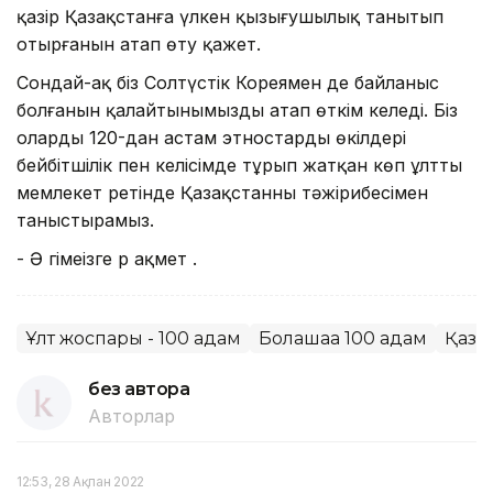
қазір Қазақстанға үлкен қызығушылық танытып
отырғанын атап өту қажет.
Сондай-ақ біз Солтүстік Кореямен де байланыс
болғанын қалайтынымызды атап өткім келеді. Біз
оларды 120-дан астам этностардың өкілдері
бейбітшілік пен келісімде тұрып жатқан көп ұлтты
мемлекет ретінде Қазақстанның тәжірибесімен
таныстырамыз.
- Ә ңгімеңізге р ақмет .
Ұлт жоспары - 100 қадам
Болашаққа 100 қадам
Қазақ
без автора
Авторлар
12:53, 28 Ақпан 2022