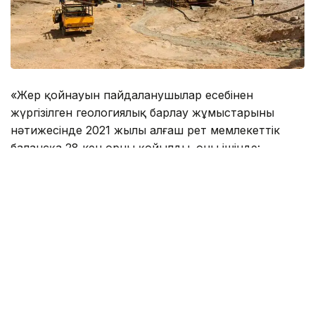
«Жер қойнауын пайдаланушылар есебінен
жүргізілген геологиялық барлау жұмыстарының
нәтижесінде 2021 жылы алғаш рет мемлекеттік
балансқа 28 кен орны қойылды. оның ішінде:
көмірсутек кен орны, 13 қатты пайдалы қазба кен
орны, 8 жерасты су кен орны бар», - деді ол
министрліктің алқа мәжілісінде.
Вице-министрдің айтуынша, «Ұлт жоспары - бес
институционалдық реформаны іске асыру
жөніндегі 100 нақты қадамның» 74-қадамын іске
асыру аясында қатты пайдалы қазбалар бөлігінде
Қазақстан CRIRSCO-ға кірді. KAZRC қауымдастығы
және жер қойнауының тәуелсіз сарапшыларының