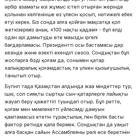
әрбір азаматы өзі жұмыс істеп отырған жерінде
қолынан келгенінше өз үлесін қосып, нәтижелі еңбек
етуі керек. Біз сонда алға қойған мақсатқа қол
жеткізеріміз анық. «100 нақты қадам» - бұл елді
одан әрі дамытудың өте маңызды іргелі
бағдарламасы. Президенттің осы бастамасы дер
кезінде және өзекті екендігі сөзсіз. Сондықтан бұл
жоспарға біздің қоғам да, сонымен қатар
халықаралық қоғамдастық та үлкен қызығушылық
танытып отыр.
Бүгінгі таңда Қазақстан алдында жаңа міндеттер тұр,
ішкі, сол сияқты сыртқы сын-қатарлерге лайықты
жауап беру қажеттігі туындап отыр. Бұл ретте,
қоғам мен мемлекеттің үйлесімді дамуын
қамтамасыз ететін тұрақтылық пен бірлік басты
фактор ретінде қала бермек. Сондықтан да уақыт
алға басқан сайын Ассамблеяның рөлі өсе беретінін