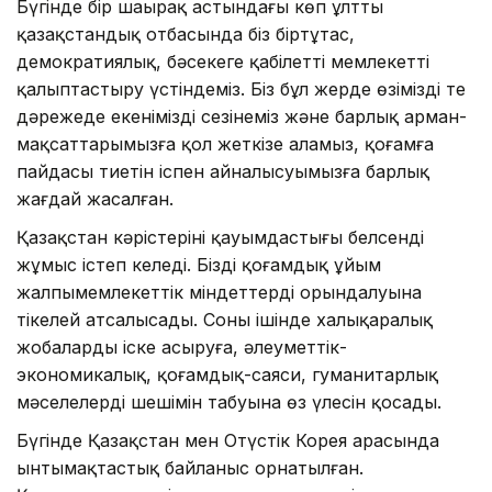
Бүгінде бір шаңырақ астындағы көп ұлтты
қазақстандық отбасында біз біртұтас,
демократиялық, бәсекеге қабілетті мемлекетті
қалыптастыру үстіндеміз. Біз бұл жерде өзіміздің тең
дәрежеде екенімізді сезінеміз және барлық арман-
мақсаттарымызға қол жеткізе аламыз, қоғамға
пайдасы тиетін іспен айналысуымызға барлық
жағдай жасалған.
Қазақстан кәрістерінің қауымдастығы белсенді
жұмыс істеп келеді. Біздің қоғамдық ұйым
жалпымемлекеттік міндеттердің орындалуына
тікелей атсалысады. Соның ішінде халықаралық
жобаларды іске асыруға, әлеуметтік-
экономикалық, қоғамдық-саяси, гуманитарлық
мәселелердің шешімін табуына өз үлесін қосады.
Бүгінде Қазақстан мен Оңтүстік Корея арасында
ынтымақтастық байланыс орнатылған.