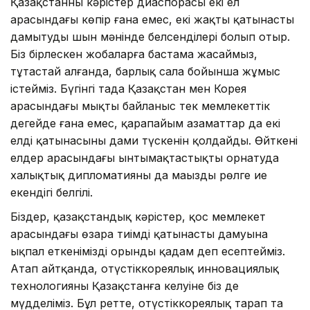
Қазақстанның кәрістер диаспорасы екі ел
арасындағы көпір ғана емес, екі жақты қатынасты
дамытудың шын мәнінде белсенділері болып отыр.
Біз бірлескен жобаларға бастама жасаймыз,
тұтастай алғанда, барлық сала бойынша жұмыс
істейміз. Бүгінгі таңда Қазақстан мен Корея
арасындағы мықты байланыс тек мемлекеттік
деңгейде ғана емес, қарапайым азаматтар да екі
елдің қатынасының дами түскенін қолдайды. Өйткені
елдер арасындағы ынтымақтастықты орнатуда
халықтық дипломатияның да маңызды рөлге ие
екендігі белгілі.
Біздер, қазақстандық кәрістер, қос мемлекет
арасындағы өзара тиімді қатынастың дамуына
ықпал еткенімізді орынды қадам деп есептейміз.
Атап айтқанда, оңтүстіккореялық инновациялық
технологияның Қазақстанға келуіне біз де
мүдделіміз. Бұл ретте, оңтүстіккореялық тарап та