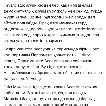
Тәуелсіздік алған кезден бері қарай біздің еліміз
демократиялық қоғам құру жолымен сенімді түрде
жүріп келеді. Әрине, бұл жолды жеңіл болды деп
айтуға болмайды. Бірақ өзге мемлекеттердің
ондаған жылдар бойы қол жеткізген жетістіктеріне
біз егемен елдің тарихындағы жиырма жылдан сәл
астам уақытта жетіп отырмыз.
Қазіргі уақытта республика тарихында бірінші рет
көп партиялы Парламент қалыптасты. Өзіңізге
белгілі, Парламентте Ассамблеядан сайланған
тоғыз депутат бар. Бұл Қазақстан халқы
Ассамблеясының айрықша мәртебеге ие екенін тағы
да дәлелдей түседі.
Өзім Мәжіліске Қазақстан халқы Ассамблеясынан
сайландым. Бірінші кезекте, біз, сол сияқты
Мәжілістің басқа депутаттары да еліміздің барлық
азаматтарының мүддесін қорғаймыз және заң