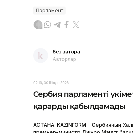
Парламент
без автора
Авторлар
02:19, 30 Шілде 2026
Сербия парламенті үкімет
қарарды қабылдамады
АСТАНА. KAZINFORM – Сербияның Хал
премьер-министр Джуро Мацут басқар