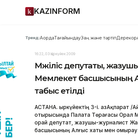
KAZINFORM
Ақорда
Тағайындау
Заң және тәртіп
Дерекқор
Тренд:
16:22, 03 Қыркүйек 2009
Мәжіліс депутаты, жазу
Мемлекет басшысының Ал
табыс етілді
АСТАНА. Қыркүйектің 3-і. ҚазАқпарат /
отырысында Палата Төрағасы Орал 
орай депутат, жазушы-журналист Ж
басшысының Алғыс хаты мен омырау б