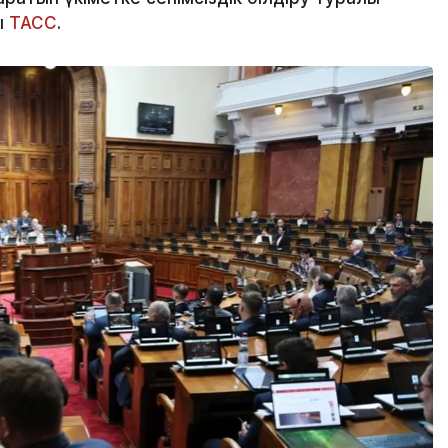
ы
ТАСС
.