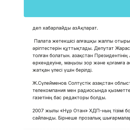
деп хабарлайды ҚазАқпарат.
Палата жетекшісі алғашқы жалпы отырыс
әріптестерін құттықтады. Депутат Жарас
толған болатын. Қазақстан Президентінің
өркендеуіне, маңызы зор және қоғамға 
жатқан үлесі үшін берілді.
Ж.Сүлейменов Солтүстік Қазақстан облыс
телекомпания мен радиосында қызметтер
газетінің бас редакторы болды.
2007 жылы «Нұр Отан» ХДП-ның тізімі бо
сайланды. Бірнеше прозалық шығармала