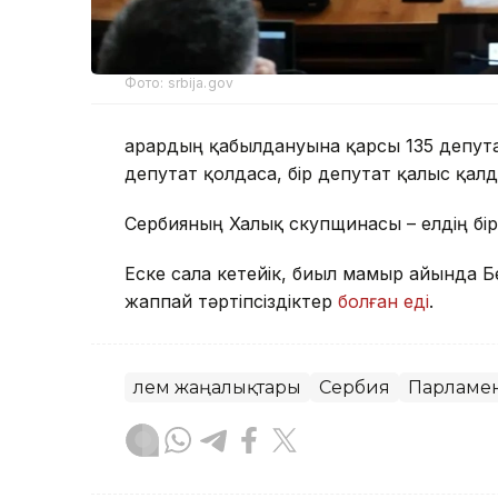
Фото: srbija.gov
Қарардың қабылдануына қарсы 135 депутат
депутат қолдаса, бір депутат қалыс қалд
Сербияның Халық скупщинасы – елдің бір
Еске сала кетейік, биыл мамыр айында Б
жаппай тәртіпсіздіктер
болған еді
.
Әлем жаңалықтары
Сербия
Парламе