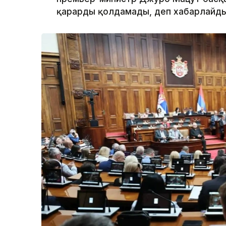
қарарды қолдамады, деп хабарлайд