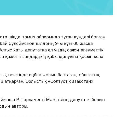
та шілде-тамыз айларында туған күндері болған
бай Сүлейменов шілденің 9-ы күні 60 жасқа
 Алғыс хаты депутатқа еліміздің саяси-әлеуметтік
аса қажетті заңдардың қабылдануына қосып келе
тық газетінде еңбек жолын бастаған, облыстық
 атқарған. Облыстық «Солтүстік Қазақстан»
йынша ҚР Парламенті Мәжілісінің депутаты болып
рдың авторы.