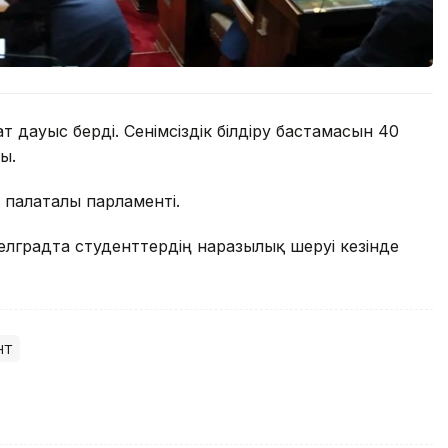
 дауыс берді. Сенімсіздік білдіру бастамасын 40
ы.
 палаталы парламенті.
елградта студенттердің наразылық шеруі кезінде
нт