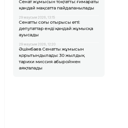
Сенат жұмысын тоқтатты: ғимараты
қандай мақсатта пайдаланылады
29 маусым 2026, 13:15
Сенаттың соңғы отырысы өтті:
депутаттар енді қандай жұмысқа
ауысады
29 маусым 2026, 12:20
Әшімбаев Сенаттың жұмысын
қорытындылады: 30 жылдық
тарихи миссия абыроймен
аяқталады