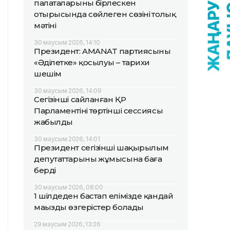
палаталарының бірлескен
отырысында сөйлеген сөзінің толық
мәтіні
30 маусым 2026, 14:10
Президент: AMANAT партиясының
«Әділетке» қосылуы – тарихи
шешім
30 маусым 2026, 14:09
Сегізінші сайланған ҚР
Парламентінің төртінші сессиясы
жабылды
30 маусым 2026, 14:01
Президент сегізінші шақырылым
депутаттарының жұмысына баға
берді
30 маусым 2026, 08:00
1 шілдеден бастап елімізде қандай
маңызды өзгерістер болады
29 маусым 2026, 13:26