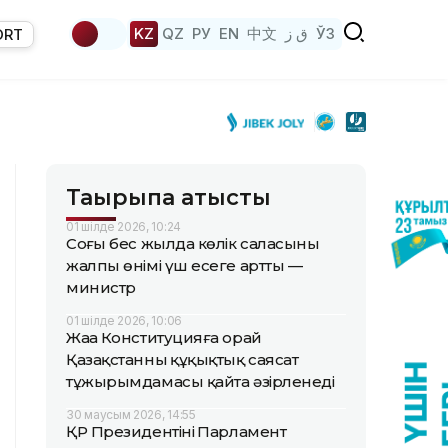
KZ
QZ
РУ
EN
中文
ق ز
ЎЗ
ORT
Тақырыпқа қатысты
01 шілде 2026, 10:24
Соңғы бес жылда көлік саласының
жалпы өнімі үш есеге артты —
министр
01 шілде 2026, 10:06
Жаңа Конституцияға орай
Қазақстанның құқықтық саясат
тұжырымдамасы қайта әзірленеді
30 маусым 2026, 14:55
ҚР Президентінің Парламент