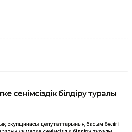
ке сенімсіздік білдіру туралы
ық скупщинасы депутаттарының басым бөлігі
атын үкіметке сенімсіздік білдіру туралы