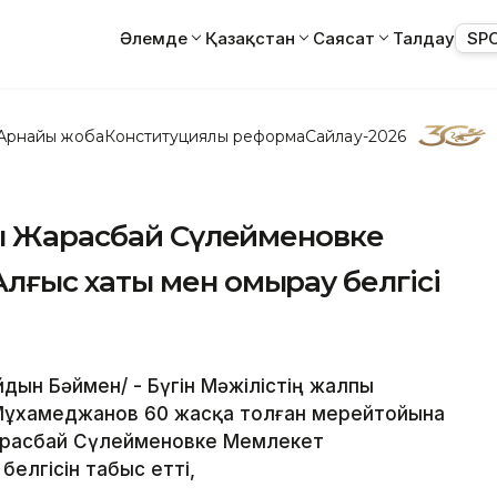
Әлемде
Қазақстан
Саясат
Талдау
SP
Арнайы жоба
Конституциялық реформа
Сайлау-2026
шы Жарасбай Сүлейменовке
ғыс хаты мен омырау белгісі
Айдын Бәймен/ - Бүгін Мәжілістің жалпы
Мұхамеджанов 60 жасқа толған мерейтойына
арасбай Сүлейменовке Мемлекет
елгісін табыс етті,