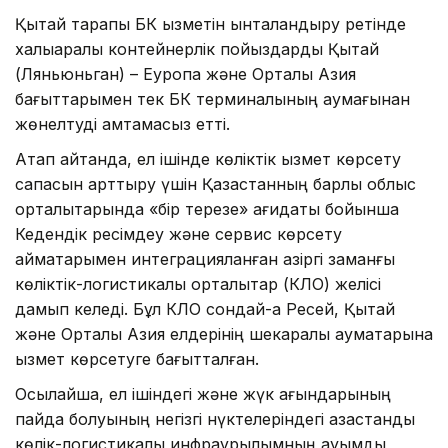
Қытай тарапы БК қызметін ынталандыру ретінде
халықаралық контейнерлік пойыздарды Қытай
(Ляньюньган) – Еуропа және Орталық Азия
бағыттарымен тек БК терминалының аумағынан
жөнелтуді қамтамасыз етті.
Атап айтқанда, ел ішінде көліктік қызмет көрсету
сапасын арттыру үшін Қазақстанның барлық облыс
орталықтарында «бір терезе» қағидаты бойынша
Кедендік ресімдеу және сервис көрсету
аймақтарымен интеграцияланған қазіргі заманғы
көліктік-логистикалық орталықтар (КЛО) желісі
дамып келеді. Бұл КЛО сондай-ақ Ресей, Қытай
және Орталық Азия елдерінің шекаралық аумақтарына
қызмет көрсетуге бағытталған.
Осылайша, ел ішіндегі және жүк ағындарының
пайда болуының негізгі нүктелеріндегі қазақстандық
көлік-логистикалық инфрақұрылымның ауқымды