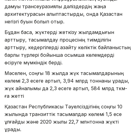
дамуы трансеуразиялық дәліздердің жаңа
архитектурасын қалыптастырды, онда Қазақстан
негізгі буын болып отыр.
Бұдан басқа, жүктерді жеткізу жылдамдығын
арттыру, тасымалдау процесінің тиімділігін
арттыру, кедергілерді азайту көліктік байланыстың
барлық түрлері бойынша қосымша көлемдерді
өсіруге мүмкіндік берді.
Мәселен, соңғы 18 жылда жүк тасымалдарының
көлемі 2,3 есеге артып, 3,94 млрд тоннаны құрады,
жүк айналымы да 2,3 есеге артып, 584 млрд ткм-
ға жетті
Қазақстан Республикасы Тәуелсіздігінің соңғы 10
жылында транзиттік тасымалдар көлемі 1,5 есе
ұлғайды және 2020 жылы 22,7 млнтонна жүкті
құрады.