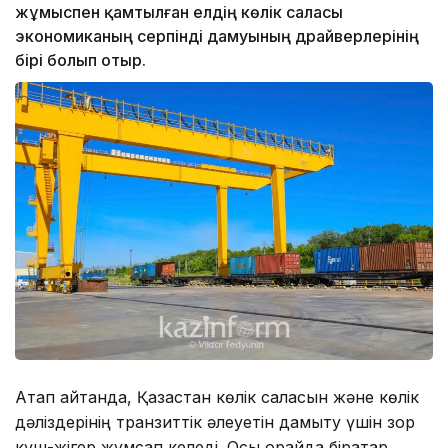
жұмыспен қамтылған елдің көлік саласы
экономиканың серпінді дамуының драйверлерінің
бірі болып отыр.
Атап айтқанда, Қазақстан көлік саласын және көлік
дәліздерінің транзиттік әлеуетін дамыту үшін зор
күш-жігер жұмсап келеді. Осы орайда бірқатар