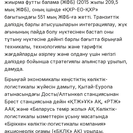
жиырма футтық балама (ЖФБ) (2015 жылы 209,5
мың ЖФБ), оның ішінде «ҚХР-ЕО-ҚХР»
бағытындағы 551 мың ЖФБ-ға жетті. Транзиттік
дәліздің барлық қатысушыларын интеграциялау, жүк
ағынының пайда болу нүктесінен бастап оны
тұтыну нүктесіне дейінгі барлық бағытта бірыңғай
техникалық, технологиялық және тарифтік
жағдайларды әзірлеу және қолдану үшін негізгі
дәліздер бойынша стратегиялық альянстар құрылып,
дамуда.
Бірыңғай экономикалық кеңістіктің көліктік-
логистикалық жүйесін дамыту, Қытай-Еуропа
қатынасындағы Достық/Алтынкөл станциясынан
Брест станциясына дейін «ҚТЖ»ҰК» АҚ, «РТЖ»
ААҚ және «Беларусь темір жолы» АҚ Көліктік-
логистикалық қызметтерін ұсыну мақсатында
«Біріккен көліктік-логистикалық компания»
акционерлік қоғамы («БКЛК» АҚ) құрылды.