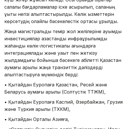
салалық бағдарламалар іске асырылып, саланың
құқықтық негізі қалыптастырылды. Көлік қызметтерін
көрсетудің қолайлы бәсекелестік ортасы құрылды.
Жаңа магистральдық темір жол желілеріне ауқымды
инвестициялар қазақстандық инфрақұрылымды
жаһандық көлік-логистикалық ағындарға
интеграциялады және уақыт пен жеткізу
жылдамдығы бойынша бәсекеге қабілетті Қазақстан
аумағы арқылы жаңа транзиттік дәліздерді
қалыптастыруға мүмкіндік берді:
• Қытайдан Еуропаға Қазақстан, Ресей және
Беларусь аумағы арқылы (Солтүстік ТТЖМ),
• Қытайдан Еуропаға Каспий, Әзербайжан, Грузия
және Түркия арқылы (ТХКМ),
• Қытайдан Орталық Азияға,