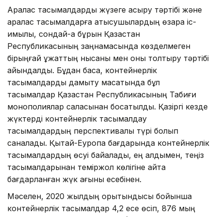
Аралас тасымалдарды жүзеге асыру тәртібі және
аралас тасымалдарға қатысушылардың өзара іс-
қимылы, сондай-ақ бұрын Қазақстан
Республикасының заңнамасында көзделмеген
бірыңғай құжаттың нысаны мен оны толтыру тәртібі
айқындалды. Бұдан басқа, контейнерлік
тасымалдарды дамыту мақсатында бұл
тасымалдар Қазақстан Республикасының Табиғи
монополиялар саласынан босатылды. Қазіргі кезде
жүктерді контейнерлік тасымалдау
тасымалдардың перспективалы түрі болып
саналады. Қытай-Еуропа бағдарында контейнерлік
тасымалдардың өсуі байқалады, ең алдымен, теңіз
тасымалдарынан теміржол көлігіне қайта
бағдарланған жүк ағыны есебінен.
Мәселен, 2020 жылдың қорытындысы бойынша
контейнерлік тасымалдар 4,2 есе өсіп, 876 мың