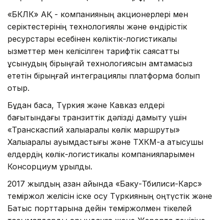
«БКЛК» АҚ - компанияның акционерлері мен
серіктестерінің технологиялық және өндірістік
ресурстары есебінен көліктік-логистикалық
қызметтер мен келісілген тарифтік саясатты
ұсынудың бірыңғай технологиясын қамтамасыз
ететін бірыңғай интеграциялық платформа болып
отыр.
Бұдан басқа, Түркия және Кавказ елдері
бағытындағы транзиттік дәлізді дамыту үшін
«Транскаспий халықаралық көлік маршруты»
Халықаралық қауымдастығы және ТХКМ-қа қатысушы
елдердің көлік-логистикалық компанияларымен
Консорциум құрылды.
2017 жылдың қазан айында «Баку-Тбилиси-Карс»
теміржол желісін іске қосу Түркияның оңтүстік және
Батыс порттарына дейін теміржолмен тікелей