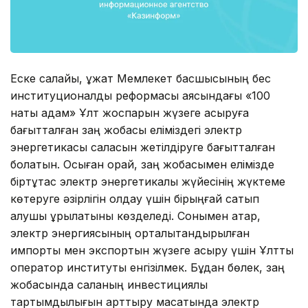
Еске салайық, құжат Мемлекет басшысының бес
институционалдық реформасы аясындағы «100
нақты қадам» Ұлт жоспарын жүзеге асыруға
бағытталған заң жобасы еліміздегі электр
энергетикасы саласын жетілдіруге бағытталған
болатын. Осыған орай, заң жобасымен елімізде
біртұтас электр энергетикалық жүйесінің жүктеме
көтеруге әзірлігін қолдау үшін бірыңғай сатып
алушы құрылатыны көзделеді. Сонымен қатар,
электр энергиясының орталықтандырылған
импорты мен экспортын жүзеге асыру үшін Ұлттық
оператор институты енгізілмек. Бұдан бөлек, заң
жобасында саланың инвестициялық
тартымдылығын арттыру мақсатында электр