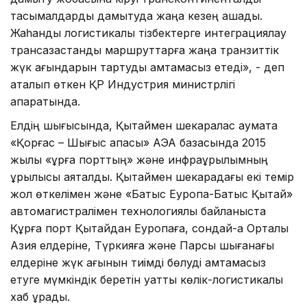
тасымалдарды дамытуда жаңа кезең ашады.
Жаһандық логистикалық тізбектерге интеграциялау
трансқазақстандық маршруттарға жаңа транзиттік
жүк ағындарын тартуды қамтамасыз етеді», - деп
аталып өткен ҚР Индустрия министрлігі
ақпаратында.
Елдің шығысында, Қытаймен шекаралас аумақта
«Қорғас – Шығыс қақпасы» АЭА базасында 2015
жылы «құрғақ порттың» және инфрақұрылымның
құрылысы аяқталды. Қытаймен шекарадағы екі темір
жол өткелімен және «Батыс Еуропа-Батыс Қытай»
автомагистралімен технологиялық байланыста
Құрғақ порт Қытайдан Еуропаға, сондай-ақ Орталық
Азия елдеріне, Түркияға және Парсы шығанағы
елдеріне жүк ағынын тиімді бөлуді қамтамасыз
етуге мүмкіндік беретін қуатты көлік-логистикалық
хаб құрады.