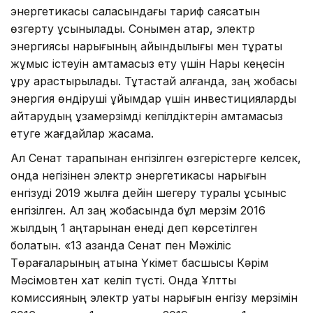
энергетикасы саласындағы тариф саясатын
өзгерту ұсынылады. Сонымен қатар, электр
энергиясы нарығының айқындылығы мен тұрақты
жұмыс істеуін қамтамасыз ету үшін Нарық кеңесін
құру қарастырылады. Тұтастай алғанда, заң жобасы
энергия өндіруші ұйымдар үшін инвестицияларды
қайтарудың ұзақмерзімді кепілдіктерін қамтамасыз
етуге жағдайлар жасамақ.
Ал Сенат тарапынан енгізілген өзгерістерге келсек,
онда негізінен электр энергетикасы нарығын
енгізуді 2019 жылға дейін шегеру туралы ұсыныс
енгізілген. Ал заң жобасында бұл мерзім 2016
жылдың 1 қаңтарынан енеді деп көрсетілген
болатын. «13 қазанда Сенат пен Мәжіліс
Төрағаларының атына Үкімет басшысы Кәрім
Мәсімовтен хат келіп түсті. Онда Ұлттық
комиссияның электр қуаты нарығын енгізу мерзімін