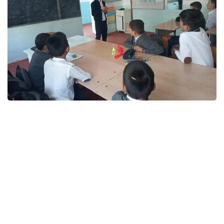
Аталған шаралар Қазақстан Республикасының
Тұңғыш Президенті - Елбасы Н.Ә.Назарбаевтың
«Дін саласындағы мемлекеттік саясаттың 2017-
2020 жылдарға арналған тұжырымдамасы»
аясында діни экстремизм мен терроризмнің алдын
алу мақсатында ұйымдастырылды.