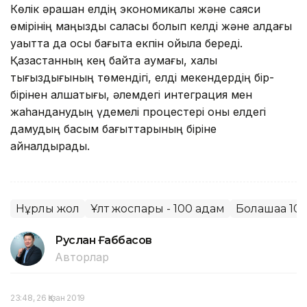
Көлік әрқашан елдің экономикалық және саяси
өмірінің маңызды саласы болып келді және алдағы
уақытта да осы бағытқа екпін қойыла береді.
Қазақстанның кең байтақ аумағы, халық
тығыздығының төмендігі, елді мекендердің бір-
бірінен алшақтығы, әлемдегі интеграция мен
жаһанданудың үдемелі процестері оны елдегі
дамудың басым бағыттарының біріне
айналдырады.
Нұрлы жол
Ұлт жоспары - 100 қадам
Болашаққа 10
Руслан Ғаббасов
Авторлар
23:48, 26 Қазан 2019