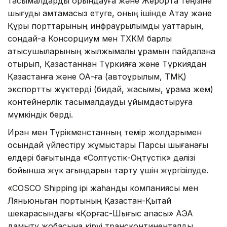
тасымалдарды орындауға және Жерорта теңізіне
шығуды қамтамасыз етуге, оның ішінде Ақтау және
Құрық порттарының инфрақұрылымдық қуаттарын,
сондай-ақ Консорциум мен ТХКМ барлық
қатысушыларының жылжымалы құрамын пайдалана
отырып, Қазақстаннан Түркияға және Түркиядан
Қазақстанға және ОА-ға (автоқұрылым, ТМҚ)
экспорттық жүктерді (бидай, жасымық, құрама жем)
контейнерлік тасымалдауды ұйымдастыруға
мүмкіндік берді.
Иран мен Түрікменстанның темір жолдарымен
осындай үйлестіру жұмыстары Парсы шығанағы
елдері бағытында «Солтүстік-Оңтүстік» дәлізі
бойынша жүк ағындарын тарту үшін жүргізілуде.
«COSCO Shipping ірі жаһандық компаниясы мен
Ляньюньган портының Қазақстан-Қытай
шекарасындағы «Қорғас-Шығыс қақпасы» АЭА
дамыту жобасына кіруі трансконтиненталдық