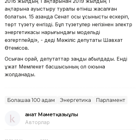
2016 жылдың 1 қаңтарынан 2019 жылдың 1
қаңтарына ауыстыру туралы өтініш жасалған
болатын. 15 қазанда Сенат осы ұсынысты ескеріп,
төрт түзету енгізді. Бұл түзетулер негізінен электр
энергетикасы нарығындағы модельді
өзгертпейді», - деді Мәжіліс депутаты Шавхат
Өтемісов.
Осыған орай, депутаттар заңды қабылдады. Енді
құжат Мемлекет басшысының қол қоюына
жолданады.
Болашаққа 100 қадам
Энергетика
Парламент
Қанат Мәметқазыұлы
Авторлар