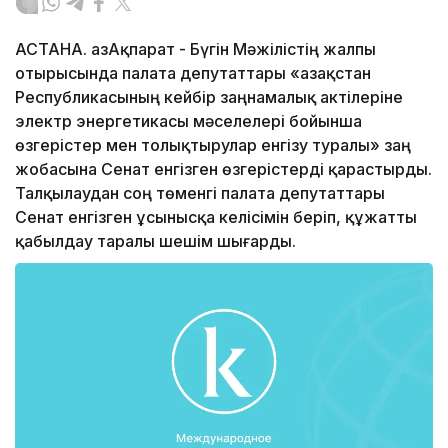
АСТАНА. ҚазАқпарат - Бүгін Мәжілістің жалпы
отырысында палата депутаттары «Қазақстан
Республикасының кейбір заңнамалық актілеріне
электр энергетикасы мәселелері бойынша
өзгерістер мен толықтырулар енгізу туралы» заң
жобасына Сенат енгізген өзгерістерді қарастырды.
Талқылаудан соң төменгі палата депутаттары
Сенат енгізген ұсынысқа келісімін беріп, құжатты
қабылдау таралы шешім шығарды.