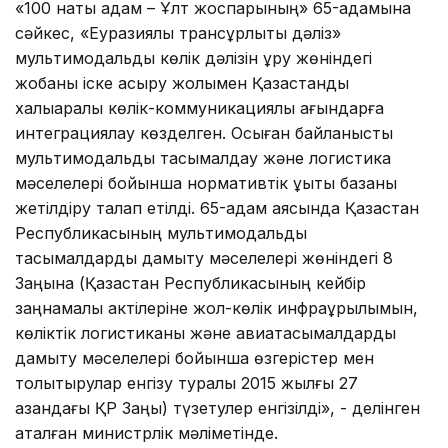
«100 нақты қадам – Ұлт жоспарының» 65-қадамына
сәйкес, «Еуразиялық трансқұрлықтық дәліз»
мультимодальдық көлік дәлізін құру жөніндегі
жобаны іске асыру жолымен Қазақстанды
халықаралық көлік-коммуникациялық ағындарға
интеграциялау көзделген. Осыған байланысты
мультимодальдық тасымалдау және логистика
мәселелері бойынша нормативтік құқықтық базаны
жетілдіру талап етілді. 65-қадам аясында Қазақстан
Республикасының мультимодальдық
тасымалдарды дамыту мәселелері жөніндегі 8
Заңына (Қазақстан Республикасының кейбір
заңнамалық актілеріне жол-көлік инфрақұрылымын,
көліктік логистиканы және авиатасымалдарды
дамыту мәселелері бойынша өзгерістер мен
толықтырулар енгізу туралы 2015 жылғы 27
қазандағы ҚР Заңы) түзетулер енгізілді», - делінген
аталған министрлік мәліметінде.