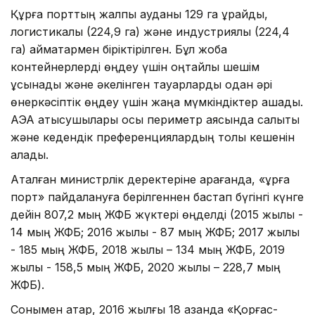
Құрғақ порттың жалпы ауданы 129 га құрайды,
логистикалық (224,9 га) және индустриялық (224,4
га) аймақтармен біріктірілген. Бұл жоба
контейнерлерді өңдеу үшін оңтайлы шешім
ұсынады және әкелінген тауарларды одан әрі
өнеркәсіптік өңдеу үшін жаңа мүмкіндіктер ашады.
АЭА қатысушылары осы периметр аясында салықтық
және кедендік преференциялардың толық кешенін
алады.
Аталған министрлік деректеріне қарағанда, «құрғақ
порт» пайдалануға берілгеннен бастап бүгінгі күнге
дейін 807,2 мың ЖФБ жүктері өңделді (2015 жылы -
14 мың ЖФБ; 2016 жылы - 87 мың ЖФБ; 2017 жылы
- 185 мың ЖФБ, 2018 жылы – 134 мың ЖФБ, 2019
жылы - 158,5 мың ЖФБ, 2020 жылы – 228,7 мың
ЖФБ).
Сонымен қатар, 2016 жылғы 18 қазанда «Қорғас-