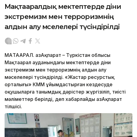
Мақтааралдық мектептерде діни
экстремизм мен терроризмнің
алдын алу мәселелері түсіндірілді
МАҚТААРАЛ. ҚазАқпарат – Түркістан облысы
Мақтаарал ауданындағы мектептерде діни
экстремизм мен терроризмнің алдын алу
мәселелері түсіндірілді. «Жастар ресурстық
орталығы» КММ ұйымдастырған кездесуде
оқушыларға танымдық дәрістер жүргізіліп, тиісті
мәліметтер берілді, деп хабарлайды ҚазАқпарат
тілшісі.