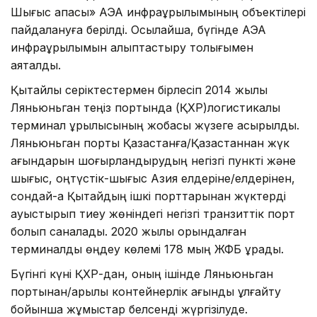
Шығыс қақпасы» АЭА инфрақұрылымының объектілері
пайдалануға берілді. Осылайша, бүгінде АЭА
инфрақұрылымын қалыптастыру толығымен
аяқталды.
Қытайлық серіктестермен бірлесіп 2014 жылы
Ляньюньган теңіз портында (ҚХР)логистикалық
терминал құрылысының жобасы жүзеге асырылды.
Ляньюньган порты Қазақстанға/Қазақстаннан жүк
ағындарын шоғырландырудың негізгі пункті және
шығыс, оңтүстік-шығыс Азия елдеріне/елдерінен,
сондай-ақ Қытайдың ішкі порттарынан жүктерді
ауыстырып тиеу жөніндегі негізгі транзиттік порт
болып саналады. 2020 жылы орындалған
терминалдық өңдеу көлемі 178 мың ЖФБ құрады.
Бүгінгі күні ҚХР-дан, оның ішінде Ляньюньган
портынан/арқылы контейнерлік ағынды ұлғайту
бойынша жұмыстар белсенді жүргізілуде.