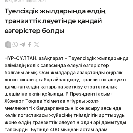
15:51, 16 Желтоқсан 2021
Тәуелсіздік жылдарында елдің
транзиттік әлеуетінде қандай
өзгерістер болды
НҰР-СҰЛТАН. ҚазАқпарат – Тәуелсіздік жылдарында
еліміздің көлік саласында елеулі өзгерістер
болғаны анық. Осы жылдарда Қазақстанды өңірлік
логистикалық хабқа айналдыру, транзиттік әлеуеті
дамыған елдің қатарына жеткізу стратегиялық
шешіміне екпін қойылды. ҚР Президенті Қасым-
Жомарт Тоқаев Үкіметке «Нұрлы жол»
мемлекеттік бағдарламасын іске асыру аясында
көлік логистикасы жүйесінің тиімділігін арттыруды
және елдің транзиттік әлеуетін одан әрі дамытуды
тапсырды. Бүгінде 400 мыңнан астам адам