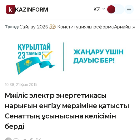
KAZINFORM
KZ
Сайлау-2026
Конституциялық реформа
Арнайы жо
Тренд:
10:38, 21 Қазан 2015
Мәжіліс электр энергетикасы
нарығын енгізу мерзіміне қатысты
Сенаттың ұсынысына келісімін
берді