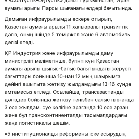
• «Солтүстік-Оңтүстік» дәлізі Түрікменстан, Иран
аумағы арқылы Парсы шығанағы елдері бағытында.
Дамыған инфрақұрылымды ескере отырып,
Қазақстан аумағы арқылы 11 халықаралық транзиттік
дәліз, оның ішінде 5 теміржол және 6 автомобиль
дәлізі өтеді.
ҚР Индустрия және инфрақұрылымдық даму
министрлігі мәліметінше, бүгінгі күні Қазақстан
аумағы арқылы шығыс-батыс бағытындағы жерүсті
бағыттары бойынша 10-нан 12 мың шақырымға
дейінгі қашықтықта жеткізу жылдамдығы 13-16 күнде
қамтамасыз етіледі. Осылайша, трансқазақстандық
дәліздер бойынша жеткізу теңізбен салыстырғанда
3 есе жылдам, әуе көлігіне қарағанда 10 есе арзан
және бұл трансконтиненталдық тасымалдардағы
жаңа логистикалық шешім.
«5 институционалдық реформаны іске асырудың