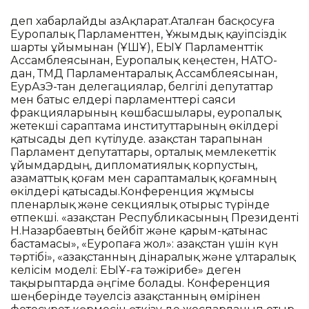
деп хабарлайды ҚазАқпарат.Аталған басқосуға
Еуропалық Парламенттен, Ұжымдық қауіпсіздік
шарты ұйымынан (ҰҚШҰ), ЕҚЫҰ Парламенттік
Ассамблеясынан, Еуропалық кеңестен, НАТО-
дан, ТМД Парламентаралық Ассамблеясынан,
ЕурАзЭҚ-тан делегациялар, белгілі депутаттар
мен батыс елдері парламенттері саяси
фракцияларының көшбасшылары, еуропалық
жетекші сараптама институттарының өкілдері
қатысады деп күтілуде. Қазақстан тарапынан
Парламент депутаттары, орталық мемлекеттік
ұйымдардың, дипломатиялық корпустың,
азаматтық қоғам мен сараптамалық қоғамның
өкілдері қатысады.Конференция жұмысы
пленарлық және секциялық отырыс түрінде
өтпекші. «Қазақстан Республикасының Президенті
Н.Назарбаевтың бейбіт және қарым-қатынас
бастамасы», «Еуропаға жол»: Қазақстан үшін күн
тәртібі», «Қазақстанның дінаралық және ұлтаралық
келісім моделі: ЕҚЫҰ-ға тәжірибе» деген
тақырыптарда әңгіме болады. Конференция
шеңберінде тәуелсіз Қазақстанның өмірінен