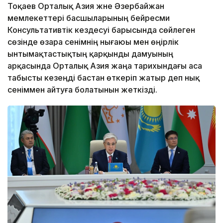
Тоқаев Орталық Азия және Әзербайжан
мемлекеттері басшыларының бейресми
Консультативтік кездесуі барысында сөйлеген
сөзінде өзара сенімнің нығаюы мен өңірлік
ынтымақтастықтың қарқынды дамуының
арқасында Орталық Азия жаңа тарихындағы аса
табысты кезеңді бастан өткеріп жатыр деп нық
сеніммен айтуға болатынын жеткізді.