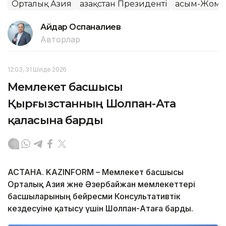
Орталық Азия
Қазақстан Президенті
Қасым-Жома
Айдар Оспаналиев
Авторлар
12:03, 31 Шілде 2026
Мемлекет басшысы
Қырғызстанның Шолпан-Ата
қаласына барды
АСТАНА. KAZINFORM – Мемлекет басшысы
Орталық Азия және Әзербайжан мемлекеттері
басшыларының бейресми Консультативтік
кездесуіне қатысу үшін Шолпан-Атаға барды.