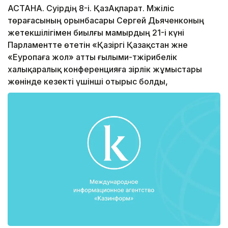
АСТАНА. Сәуірдің 8-і. ҚазАқпарат. Мәжіліс
төрағасының орынбасары Сергей Дьяченконың
жетекшілігімен биылғы мамырдың 21-і күні
Парламентте өтетін «Қазіргі Қазақстан және
«Еуропаға жол» атты ғылыми-тәжірибелік
халықаралық конференцияға әзірлік жұмыстары
жөнінде кезекті үшінші отырыс болды,