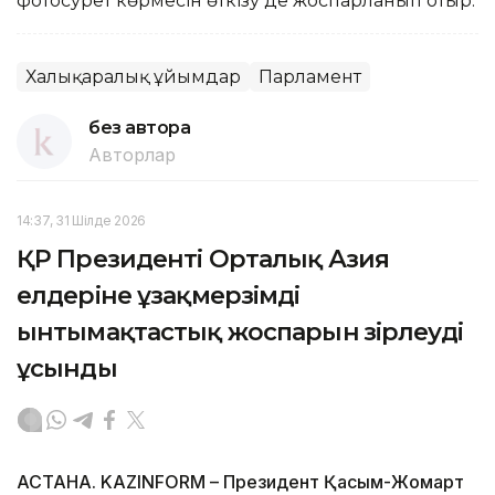
фотосурет көрмесін өткізу де жоспарланып отыр.
Халықаралық ұйымдар
Парламент
без автора
Авторлар
14:37, 31 Шілде 2026
ҚР Президенті Орталық Азия
елдеріне ұзақмерзімді
ынтымақтастық жоспарын әзірлеуді
ұсынды
АСТАНА. KAZINFORM – Президент Қасым-Жомарт