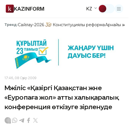
KAZINFORM
KZ
Сайлау-2026
Конституциялық реформа
Арнайы жо
Тренд:
17:46, 08 Сәуір 2009
Мәжіліс «Қазіргі Қазақстан және
«Еуропаға жол» атты халықаралық
конференция өткізуге әзірленуде