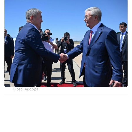
Фото: Ақорда
Бұл туралы Ақорданың баспасөз қызметі
хабарлады.