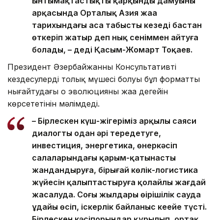
ынтымақтастықтың қарқынды дамуының
арқасында Орталық Азия жаңа
тарихындағы аса табысты кезеңді бастан
өткеріп жатыр деп нық сеніммен айтуға
болады, – деді Қасым-Жомарт Тоқаев.
Президент Әзербайжанның Консультативті
кездесулердің толық мүшесі болуы бұл форматты
нығайтудағы оң эволюцияның жаңа деңгейін
көрсететінін мәлімдеді.
– Бірлескен күш-жігеріміз арқылы саяси
диалогты одан әрі тереңдетуге,
инвестиция, энергетика, өнеркәсіп
салаларындағы қарым-қатынасты
жандандыруға, бірыңғай көлік-логистика
жүйесін қалыптастыруға қолайлы жағдай
жасалуда. Соңғы жылдары өңірішілік сауда
ұдайы өсіп, іскерлік байланыс кеңейе түсті.
Бірлескен кәсіпорындар құрылып, ортақ