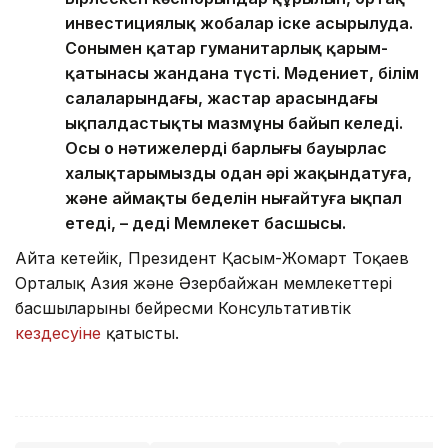
инвестициялық жобалар іске асырылуда.
Сонымен қатар гуманитарлық қарым-
қатынасы жандана түсті. Мәдениет, білім
салаларындағы, жастар арасындағы
ықпалдастықтың мазмұны байып келеді.
Осы оң нәтижелердің барлығы бауырлас
халықтарымызды одан әрі жақындатуға,
және аймақтың беделін нығайтуға ықпал
етеді, – деді Мемлекет басшысы.
Айта кетейік, Президент Қасым-Жомарт Тоқаев
Орталық Азия және Әзербайжан мемлекеттері
басшыларының бейресми Консультативтік
кездесуіне
қатысты.