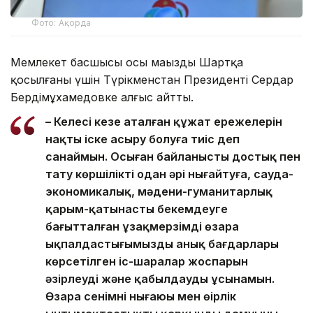
Фото: Ақорда
Мемлекет басшысы осы маңызды Шартқа
қосылғаны үшін Түрікменстан Президенті Сердар
Бердімұхамедовке алғыс айтты.
– Келесі кезең аталған құжат ережелерін
нақты іске асыру болуға тиіс деп
санаймын. Осыған байланысты достық пен
тату көршілікті одан әрі нығайтуға, сауда-
экономикалық, мәдени-гуманитарлық
қарым-қатынасты бекемдеуге
бағытталған ұзақмерзімді өзара
ықпалдастығымыздың анық бағдарлары
көрсетілген іс-шаралар жоспарын
әзірлеуді және қабылдауды ұсынамын.
Өзара сенімнің нығаюы мен өңірлік