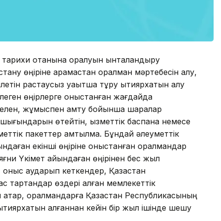
рды тарихи отанына оралуын ынталандыру
тану өңіріне қарамастан оралман мәртебесін алу,
ілетін растаусыз уақытша тұру ықтиярхатын алу
гілеген өңірлерге қоныстанған жағдайда
елен, жұмыспен қамту бойынша шаралар
ік шығындарын өтейтін, қызметтік баспана немесе
меттік пакеттер қамтылмақ. Бұндай әлеуметтік
йқындаған екінші өңіріне қоныстанған оралмандар
 яғни Үкімет айқындаған өңірінен бес жыл
, қоныс аударып кеткендер, Қазақстан
 тартқандар өздері алған мемлекеттік
 қатар, оралмандарға Қазақстан Республикасының
ықтиярхатын алғаннан кейін бір жыл ішінде шешу