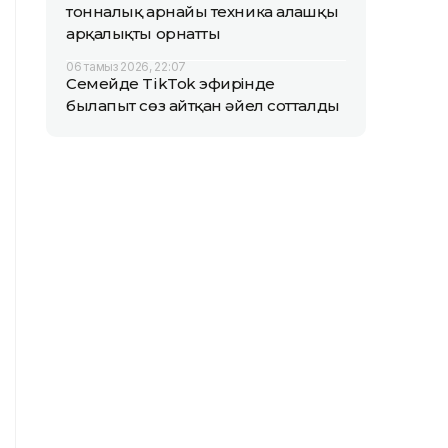
тонналық арнайы техника алғашқы
арқалықты орнатты
06 тамыз 2026, 22:07
Семейде TikTok эфирінде
былапыт сөз айтқан әйел сотталды