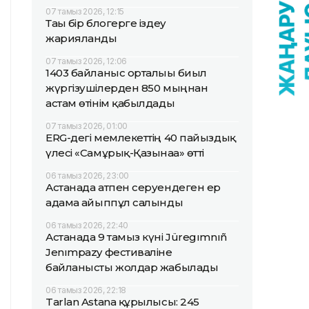
07 тамыз 2026, 12:15
Тағы бір блогерге іздеу
жарияланды
07 тамыз 2026, 12:06
1403 байланыс орталығы биыл
жүргізушілерден 850 мыңнан
астам өтінім қабылдады
07 тамыз 2026, 01:00
ERG-дегі мемлекеттің 40 пайыздық
үлесі «Самұрық-Қазынаға» өтті
06 тамыз 2026, 23:00
Астанада атпен серуендеген ер
адамға айыппұл салынды
06 тамыз 2026, 22:40
Астанада 9 тамыз күні Jüregımnıñ
Jenımpazy фестиваліне
байланысты жолдар жабылады
06 тамыз 2026, 22:18
Tarlan Astana құрылысы: 245