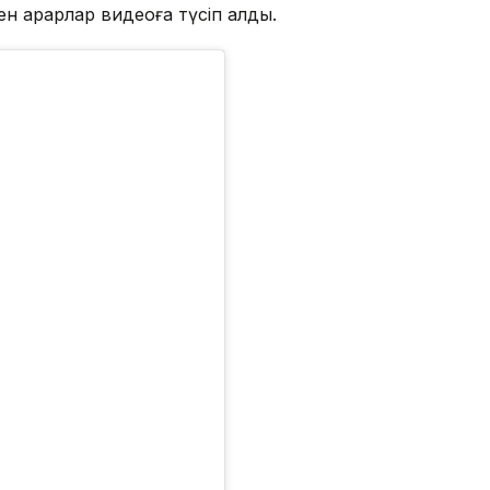
н арқарлар видеоға түсіп қалды.