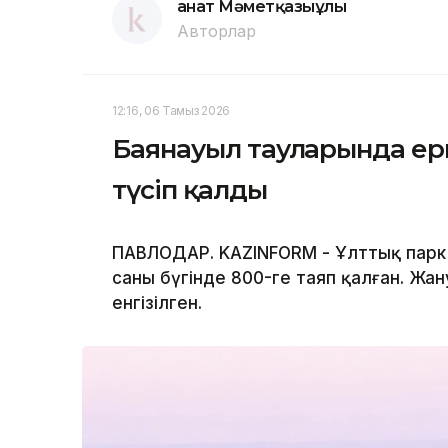
Қанат Мәметқазыұлы
Авторлар
12:16, 06 Тамыз 2026
Баянауыл тауларында ер
түсіп қалды
ПАВЛОДАР. KAZINFORM - Ұлттық парк
саны бүгінде 800-ге таяп қалған. Жан
енгізілген.