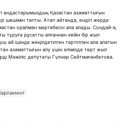
егі қандастарымыздың Қазақстан азаматтығын
і шешімін тапты. Атап айтқанда, ендігі жерде
рамастан оралман мәртебесін ала алады. Сондай-ақ,
ы тұруға рұқсатты алғаннан кейін бір жыл
 үш ай ішінде жеңілдетілген тәртіппен ала алатын
тан азаматтығын алу үшін елімізде төрт жыл
ндірді Мәжіліс депутаты Гүлнәр Сейтмағанбетова.
Парламент