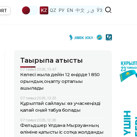
KZ
QZ
РУ
EN
中文
ق ز
ЎЗ
ORT
Тақырыпқа қатысты
07 тамыз 2026, 13:47
Келесі жылға дейін 12 өңірде 1 850
орындық оңалту орталығы
ашылады
07 тамыз 2026, 13:20
Құрылтай сайлауы: өз учаскеңізді
қалай оңай табуға болады
07 тамыз 2026, 12:36
Фельдшер Ұлдана Мырзуанның
өліміне қатысты іс сотқа жолданды