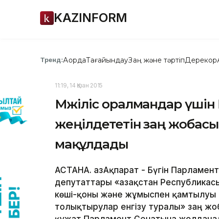
KAZINFORM
Ақорда
Тағайындау
Заң және тәртіп
Дерекқор
Тренд:
11:19, 14 Қазан 2015
Мәжіліс оралмандар үшін
жеңілдететін заң жобас
мақұлдады
АСТАНА. ҚазАқпарат - Бүгін Парламен
депутаттары «Қазақстан Республикас
көші-қоны және жұмыспен қамтылуы 
толықтырулар енгізу туралы» заң жо