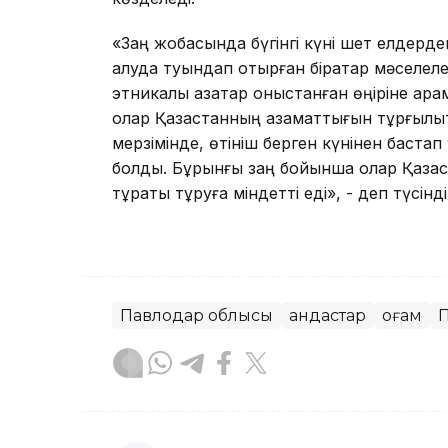
«Заң жобасында бүгінгі күні шет елдерд
алуда туындап отырған бірқатар мәселелер
этникалық қазақтар қоныстанған өңіріне қа
олар Қазақстанның азаматтығын тұрғылықт
мерзімінде, өтініш берген күнінен бастап
болды. Бұрынғы заң бойынша олар Қазақс
тұрақты тұруға міндетті еді», - деп түсі
Павлодар облысы
Қандастар
Қоғам