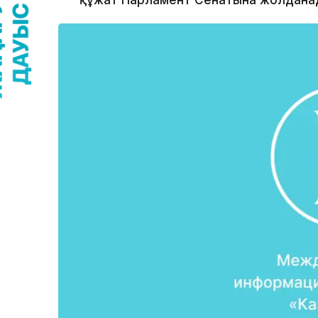
құжат Парламент Сенатына жолдана