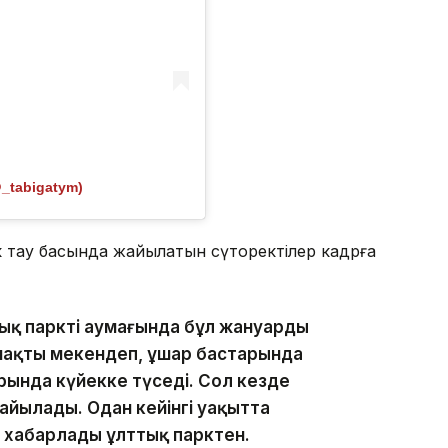
@_tabigatym)
к тау басында жайылатын сүтқоректілер кадрға
ық парктің аумағында бұл жануардың
ймақты мекендеп, ұшар бастарында
ында күйекке түседі. Сол кезде
айылады. Одан кейінгі уақытта
п хабарлады ұлттық парктен.