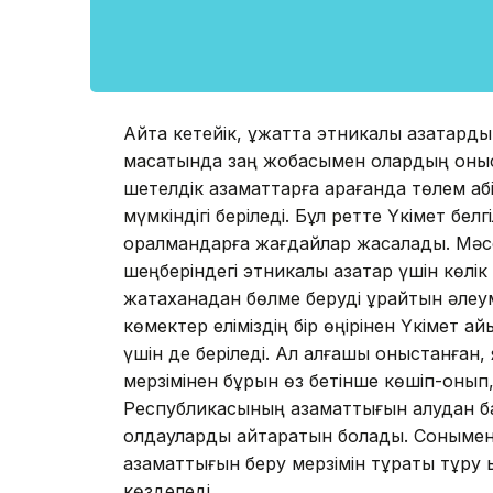
Айта кетейік, құжатта этникалық қазақта
мақсатында заң жобасымен олардың қоныс
шетелдік азаматтарға қарағанда төлем қаб
мүмкіндігі беріледі. Бұл ретте Үкімет бел
оралмандарға жағдайлар жасалады. Мәс
шеңберіндегі этникалық қазақтар үшін көл
жатақханадан бөлме беруді құрайтын әлеу
көмектер еліміздің бір өңірінен Үкімет а
үшін де беріледі. Ал алғашқы қоныстанған,
мерзімінен бұрын өз бетінше көшіп-қонып
Республикасының азаматтығын алудан бас
қолдауларды қайтаратын болады. Сонымен
азаматтығын беру мерзімін тұрақты тұру 
көзделеді.