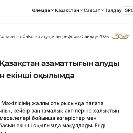
Әлемде
Қазақстан
Саясат
Талдау
SP
Арнайы жоба
Конституциялық реформа
Сайлау-2026
 Қазақстан азаматтығын алуды
ын екінші оқылымда
т Мәжілісінің жалпы отырысында палата
ының кейбір заңнамалық актілеріне халықтың
мәселелері бойынша өзгерістер мен
басын екінші оқылымда мақұлдады. Енді