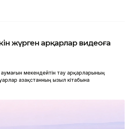
кін жүрген арқарлар видеоға
 аумағын мекендейтін тау арқарларының
уарлар Қазақстанның Қызыл кітабына