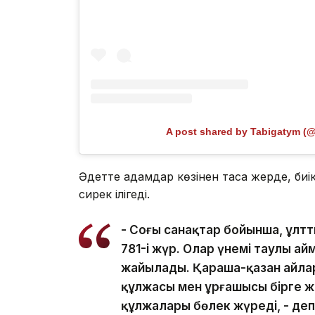
A post shared by Tabigatym (
Әдетте адамдар көзінен таса жерде, биі
сирек ілігеді.
- Соңғы санақтар бойынша, ұлтт
781-і жүр. Олар үнемі таулы а
жайылады. Қараша-қазан айлар
құлжасы мен ұрғашысы бірге ж
құлжалары бөлек жүреді, - де