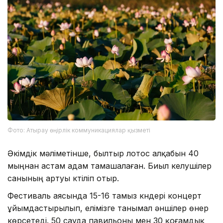
Фото: Атырау өңірлік коммуникациялар қызметі
Әкімдік мәліметінше, былтыр лотос алқабын 40
мыңнан астам адам тамашалаған. Биыл келушілер
санының артуы күтіліп отыр.
Фестиваль аясында 15-16 тамыз күндері концерт
ұйымдастырылып, елімізге танымал әншілер өнер
көрсетеді. 50 сауда павильоны мен 30 қоғамдық