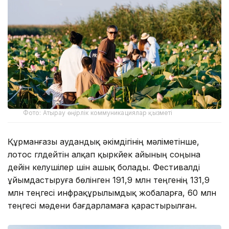
Фото: Атырау өңірлік коммуникациялар қызметі
Құрманғазы аудандық әкімдігінің мәліметінше,
лотос гүлдейтін алқап қыркүйек айының соңына
дейін келушілер үшін ашық болады. Фестивалді
ұйымдастыруға бөлінген 191,9 млн теңгенің 131,9
млн теңгесі инфрақұрылымдық жобаларға, 60 млн
теңгесі мәдени бағдарламаға қарастырылған.