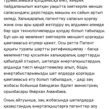
тұрмысымызға қолданысқа еніп, кеңірек
пайдаланылып жатқан уақытта зияткерлік меншік
саласындағы үдерістердің маңызы күн сайын артып
келеді. Халықаралық патенттеу саласын қорғау
және оны ары қарай жетілдіру ең алдымен әлемде
бар үздік технологияларды қолдау болып табылады.
Бұл үшін әр мемлекет зияткерлік меншікті қорғауды
қамтамасыз етулері қажет. Осы ретте Патент
құқығы туралы шартты ратификациялау - басқа
мемлекеттер қосылған халықаралық шарттарды
қабылдай отырып, шетелдік өнертапқыштардың
алдында тиісті міндеттемелер алып, біздің
өнертабыстарымызды шет елдерде қорғауды
қамтамасыз ету болып табылады», - деді заң
жобасы бойынша баяндаған Әділет министрінің
орынбасары Әмірхан Аманбаев.
Оның айтуынша, заң жобасында шетелдерде
қазақстандық өнертапқыштарға патенттер алу