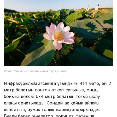
Фото: Өңірлік коммуникациялар қызметі
Инфрақұрылым аясында ұзындығы 414 метр, ені 2
метр болатын понтон өткелі салынып, оның
бойына көлемі 6х4 метр болатын тоғыз шолу
алаңы орнатылады. Сондай-ақ қайық айлағы
кеңейтіліп, аумақ толық жарықтандырылады.
Бұдан бөлек генератор, полиция, төтенше