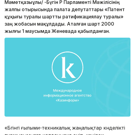
Мәметқазыұлы/ -Бүгін ҚР Парламенті Мәжілісінің
жалпы отырысында палата депутаттары «Патент
құқығы туралы шартты ратификациялау туралы»
заң жобасын мақұлдады. Аталған шарт 2000
жылғы 1 маусымда Женевада қабылданған.
«Бүгінгі ғылыми-техникалық жаңалықтар күнделікті