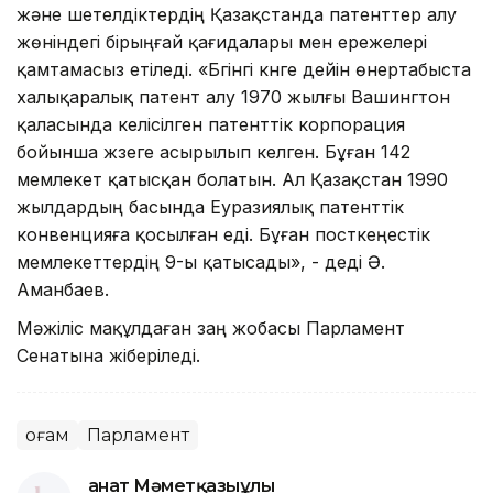
және шетелдіктердің Қазақстанда патенттер алу
жөніндегі бірыңғай қағидалары мен ережелері
қамтамасыз етіледі. «Бүгінгі күнге дейін өнертабыста
халықаралық патент алу 1970 жылғы Вашингтон
қаласында келісілген патенттік корпорация
бойынша жүзеге асырылып келген. Бұған 142
мемлекет қатысқан болатын. Ал Қазақстан 1990
жылдардың басында Еуразиялық патенттік
конвенцияға қосылған еді. Бұған посткеңестік
мемлекеттердің 9-ы қатысады», - деді Ә.
Аманбаев.
Мәжіліс мақұлдаған заң жобасы Парламент
Сенатына жіберіледі.
Қоғам
Парламент
Қанат Мәметқазыұлы