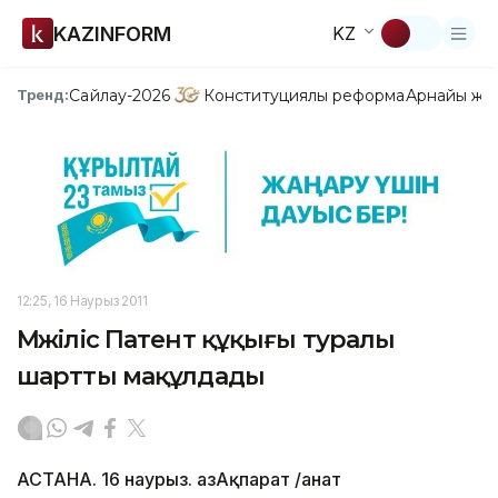
KAZINFORM
KZ
Сайлау-2026
Конституциялық реформа
Арнайы жо
Тренд:
12:25, 16 Наурыз 2011
Мәжіліс Патент құқығы туралы
шартты мақұлдады
АСТАНА. 16 наурыз. ҚазАқпарат /Қанат