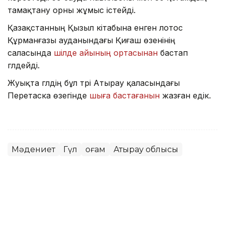
тамақтану орны жұмыс істейді.
Қазақстанның Қызыл кітабына енген лотос
Құрманғазы ауданындағы Қиғаш өзенінің
саласында
шілде айының ортасынан
бастап
гүлдейді.
Жуықта гүлдің бұл түрі Атырау қаласындағы
Перетаска өзегінде
шыға бастағанын
жазған едік.
Мәдениет
Гүл
Қоғам
Атырау облысы
Нұрбибі Теміртасова
Авторлар
13:52, 07 Тамыз 2026