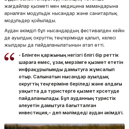
жағдайлар қызметі мен медицина мамандарына
арналған модульдік нысандар және санитарлық
модульдер қойылады.
Аудан әкімдігі бұл нысандардың фестивалден кейін
де ауылдық округтің теңгерімінде қалып, келесі
жылдары да пайдаланылатынын атап өтті.
- Бөлінген қаржының негізгі бөлігі бір реттік
шараға емес, ұзақ мерзімге қызмет ететін
инфрақұрылымды дамытуға жұмсалып
отыр. Салынатын нысандар ауылдық
округтің теңгеріміне беріледі және алдағы
уақытта да туристерге қызмет көрсетуде
пайдаланылады. Бұл ауданның туристік
әлеуетін дамытуға бағытталған
инвестиция,– деп мәлімдеді аудан әкімдігі.