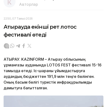
Авторлар
22:50, 07 Тамыз 2026
Атырауда екінші рет лотос
фестивалі өтеді
АТЫРАУ. KAZINFORM – Атырау облысының
Құрманғазы ауданында LOTOS FEST фестивалі 15-16
тамызда өтеді. Іс-шараны ұйымдастыруға
аудандық бюджеттен 191,9 млн теңге бөлінген.
Оның басым бөлігі туристік инфрақұрылымды
дамытуға бағытталған.