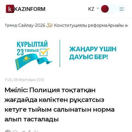
KAZINFORM
KZ
Сайлау-2026
Конституциялық реформа
Арнайы жо
Тренд:
11:25, 09 Желтоқсан 2015
Мәжіліс: Полиция тоқтатқан
жағдайда көліктен рұқсатсыз
кетуге тыйым салынатын норма
алып тасталады