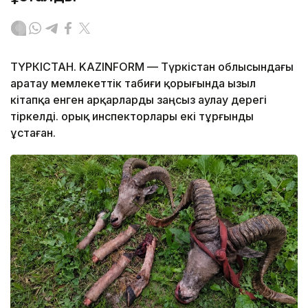
ТҮРКІСТАН. KAZINFORM — Түркістан облысындағы
Қаратау мемлекеттік табиғи қорығында Қызыл
кітапқа енген арқарларды заңсыз аулау дерегі
тіркелді. Қорық инспекторлары екі тұрғынды
ұстаған.