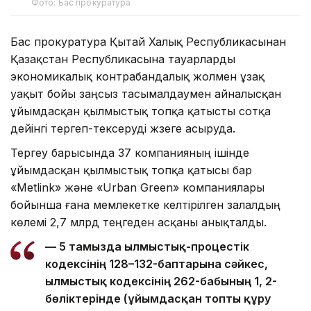
Фото: Бас прокуратура
Бас прокуратура Қытай Халық Республикасынан
Қазақстан Республикасына тауарларды
экономикалық контрабандалық жолмен ұзақ
уақыт бойы заңсыз тасымалдаумен айналысқан
ұйымдасқан қылмыстық топқа қатысты сотқа
дейінгі тергеп-тексеруді жүзеге асыруда.
Тергеу барысында 37 компанияның ішінде
ұйымдасқан қылмыстық топқа қатысы бар
«Metlink» және «Urban Green» компаниялары
бойынша ғана мемлекетке келтірілген залалдың
көлемі 2,7 млрд теңгеден асқаны анықталды.
— 5 тамызда Қылмыстық-процестік
кодексінің 128–132-баптарына сәйкес,
Қылмыстық кодексінің 262-бабының 1, 2-
бөліктерінде (ұйымдасқан топты құру