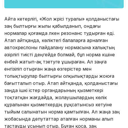
Айта кетерлігі, «Жол жүрісі туралы» қолданыстағы
заң былтырғы жылы қабылданып, ондағы
нормалар қоғамда үлкен резонанс тудырған еді.
Атап айтқанда, көліктегі балаларға арналған
автокреслоны пайдалану нормасына халықтың
әзірлігі тиісті деңгейде болмай, бұл норма күшіне
енбей жатып-ақ түзетуге ұшыраған. Ал заңға
енгізіліп отырған жаңа өзгерістер мен
толықтырулар былтырғы олқылықтарды жоюға
бағытталып отыр. Атап айтқанда, қолданыстағы
заңда ішкі істер органдарының қызметкері
тоқтатқан жағдайда, жолаушылардың көлік
құралынан қызметкердің рұқсатынсыз кетуіне
тыйым салынатын норма қамтылған. Ал жаңа заң
жобасында депутаттар аталған норманы алып
тастауды ұсынып отыр. Бұған қоса, заң