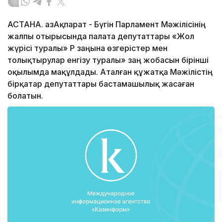
АСТАНА. ҚазАқпарат - Бүгін Парламент Мәжілісінің
жалпы отырысында палата депутаттары «Жол
жүрісі туралы» ҚР заңына өзгерістер мен
толықтырулар енгізу туралы» заң жобасын бірінші
оқылымда мақұлдады. Аталған құжатқа Мәжілістің
бірқатар депутаттары бастамашылық жасаған
болатын.