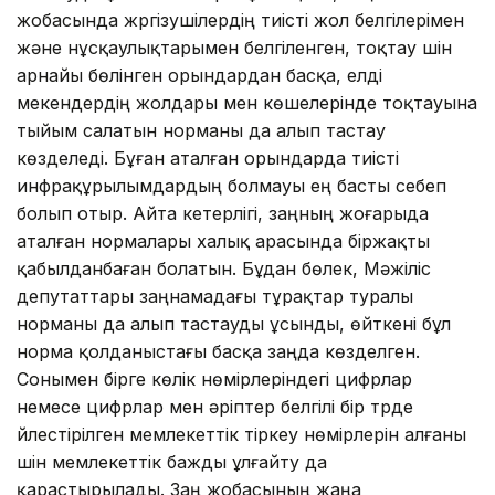
жобасында жүргізушілердің тиісті жол белгілерімен
және нұсқаулықтарымен белгіленген, тоқтау үшін
арнайы бөлінген орындардан басқа, елді
мекендердің жолдары мен көшелерінде тоқтауына
тыйым салатын норманы да алып тастау
көзделеді. Бұған аталған орындарда тиісті
инфрақұрылымдардың болмауы ең басты себеп
болып отыр. Айта кетерлігі, заңның жоғарыда
аталған нормалары халық арасында біржақты
қабылданбаған болатын. Бұдан бөлек, Мәжіліс
депутаттары заңнамадағы тұрақтар туралы
норманы да алып тастауды ұсынды, өйткені бұл
норма қолданыстағы басқа заңда көзделген.
Сонымен бірге көлік нөмірлеріндегі цифрлар
немесе цифрлар мен әріптер белгілі бір түрде
үйлестірілген мемлекеттік тіркеу нөмірлерін алғаны
үшін мемлекеттік бажды ұлғайту да
қарастырылады. Заң жобасының жаңа