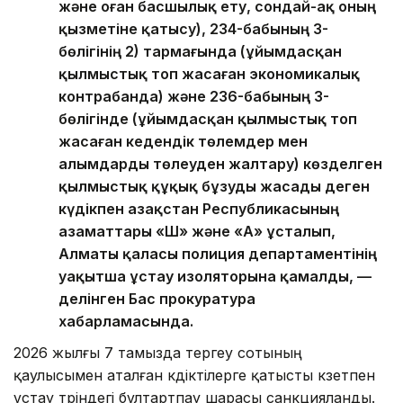
және оған басшылық ету, сондай-ақ оның
қызметіне қатысу), 234-бабының 3-
бөлігінің 2) тармағында (ұйымдасқан
қылмыстық топ жасаған экономикалық
контрабанда) және 236-бабының 3-
бөлігінде (ұйымдасқан қылмыстық топ
жасаған кедендік төлемдер мен
алымдарды төлеуден жалтару) көзделген
қылмыстық құқық бұзуды жасады деген
күдікпен Қазақстан Республикасының
азаматтары «Ш» және «А» ұсталып,
Алматы қаласы полиция департаментінің
уақытша ұстау изоляторына қамалды, —
делінген Бас прокуратура
хабарламасында.
2026 жылғы 7 тамызда тергеу сотының
қаулысымен аталған күдіктілерге қатысты күзетпен
ұстау түріндегі бұлтартпау шарасы санкцияланды.