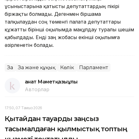
ұсыныстарына қатысты депутаттардың пікірі
біржақты болмады. Дегенмен біршама
талқылаудан соң төменгі палата депутаттары
құжатты бірінші оқылымда мақұлдау туралы шешім
қабылдады. Енді заң жобасы екінші оқылымға
әзірленетін болады.
Заң
Заң және құқық
Көлік
Парламент
Қанат Мәметқазыұлы
Авторлар
17:50, 07 Тамыз 2026
Қытайдан тауарды заңсыз
тасымалдаған қылмыстық топтың