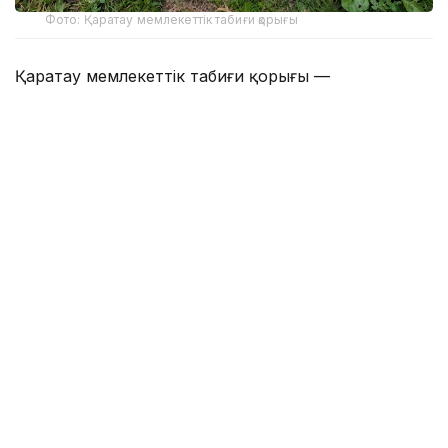
Фото: Қаратау мемлекеттік табиғи қорығы
Қаратау мемлекеттік табиғи қорығы —
Қазақстандағы ерекше қорғалатын табиғи
аумақтардың бірі. Жалпы аумағы 34 300 гектарды
қамтитын қорық 2004 жылы құрылған.
Қорық мәліметінше, жыл басынан бері табиғат
қорғау заңнамасының сақталуын қамтамасыз ету
мақсатында 103 рейд өткізілген. Нәтижесінде бір
браконьерлік дерек анықталып, қылмыстық іс
қозғалған.
Кезекті рейд барысында мемлекеттік
инспекторлар қорық аумағында заңсыз аң аулаған
Кентау қаласы Байылдыр ауылының екі тұрғынын
ұстаған.
Тексеру барысында олардан 2 жылқы, Қаратау