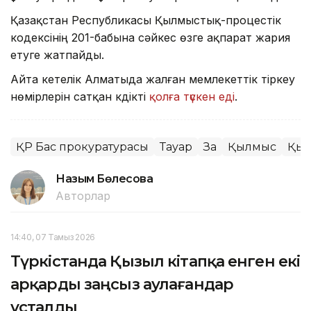
Қазақстан Республикасы Қылмыстық-процестік
кодексінің 201-бабына сәйкес өзге ақпарат жария
етуге жатпайды.
Айта кетелік Алматыда жалған мемлекеттік тіркеу
нөмірлерін сатқан күдікті
қолға түскен еді
.
ҚР Бас прокуратурасы
Тауар
Заң
Қылмыс
Қыт
Назым Бөлесова
Авторлар
14:40, 07 Тамыз 2026
Түркістанда Қызыл кітапқа енген екі
арқарды заңсыз аулағандар
ұсталды