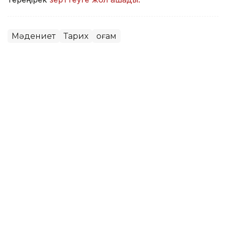
Мәдениет
Тарих
Қоғам
Айжан Серікжанқызы
Авторлар
23:51, 08 Тамыз 2026
Алғашқы алтын: Team KZ «Болашақ
ойындары – 2026» турнирінде
чемпион атанды
АСТАНА. KAZINFORM – Қазақстандық Team KZ
«Болашақ ойындары – 2026» (GOTF 2026) powered