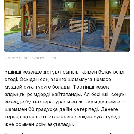
Фото: explorekazakhstan.net
Үшінші кезеңде дәстүрлі сыпыртқымен булау рәсімі
өтеді. Осыдан соң өзенге шомылуға немесе
мұздай суға түсуге болады. Төртінші кезең
алдыңғы рәсімдерді қайталайды. Ал бесінші, соңғы
кезеңде бу температурасы ең жоғары деңгейге —
шамамен 80 градусқа дейін көтеріледі. Денеге
терең сіңген ыстықтан кейін салқын суға түседі
және осымен рәсім аяқталады.