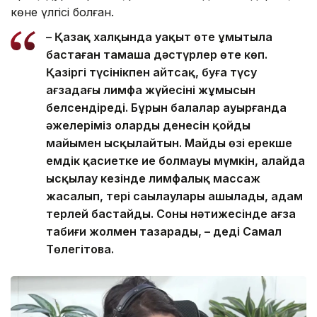
көне үлгісі болған.
– Қазақ халқында уақыт өте ұмытыла
бастаған тамаша дәстүрлер өте көп.
Қазіргі түсінікпен айтсақ, буға түсу
ағзадағы лимфа жүйесінің жұмысын
белсендіреді. Бұрын балалар ауырғанда
әжелеріміз олардың денесін қойдың
майымен ысқылайтын. Майдың өзі ерекше
емдік қасиетке ие болмауы мүмкін, алайда
ысқылау кезінде лимфалық массаж
жасалып, тері саңылаулары ашылады, адам
терлей бастайды. Соның нәтижесінде ағза
табиғи жолмен тазарады, – деді Самал
Төлеңгітова.