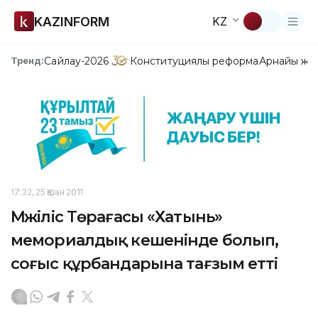
KAZINFORM
KZ
Сайлау-2026
Конституциялық реформа
Арнайы жо
Тренд:
17:32, 25 Қазан 2011
Мәжіліс Төрағасы «Хатынь»
мемориалдық кешенінде болып,
соғыс құрбандарына тағзым етті