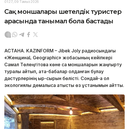
01:27, 09 Тамыз 2026
Сақ моншалары шетелдік туристер
арасында танымал бола бастады
АСТАНА. KAZINFORM – Jibek Joly радиосындағы
«ЖенщинаL Geographic» жобасының кейіпкері
Самал Төлеңгітова көне сақ моншаларын жаңғырту
туралы айтып, ата-бабалар қолданған булау
дәстүрлерінің қыр-сырын бөлісті. Сондай-ақ ол
экологиялық демалысқа қатысты өз ұстанымын айтты.