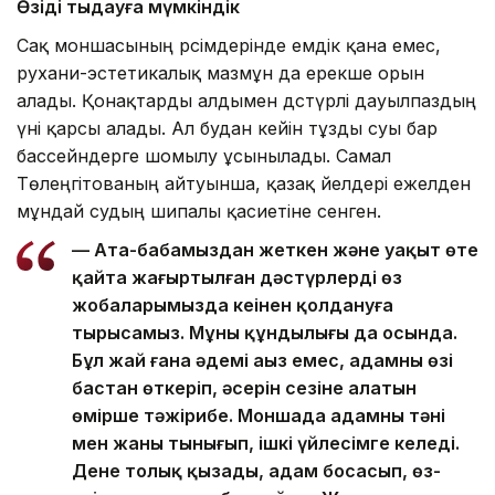
Өзіңді тыңдауға мүмкіндік
Сақ моншасының рәсімдерінде емдік қана емес,
рухани-эстетикалық мазмұн да ерекше орын
алады. Қонақтарды алдымен дәстүрлі дауылпаздың
үні қарсы алады. Ал будан кейін тұзды суы бар
бассейндерге шомылу ұсынылады. Самал
Төлеңгітованың айтуынша, қазақ әйелдері ежелден
мұндай судың шипалы қасиетіне сенген.
— Ата-бабамыздан жеткен және уақыт өте
қайта жаңғыртылған дәстүрлерді өз
жобаларымызда кеңінен қолдануға
тырысамыз. Мұның құндылығы да осында.
Бұл жай ғана әдемі аңыз емес, адамның өзі
бастан өткеріп, әсерін сезіне алатын
өміршең тәжірибе. Моншада адамның тәні
мен жаны тынығып, ішкі үйлесімге келеді.
Дене толық қызады, адам босаңсып, өз-