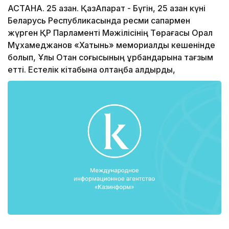
АСТАНА. 25 қазан. ҚазАқпарат - Бүгін, 25 қазан күні
Беларусь Республикасында ресми сапармен
жүрген ҚР Парламенті Мәжілісінің Төрағасы Орал
Мұхамеджанов «Хатынь» мемориалдық кешенінде
болып, Ұлы Отан соғысының құрбандарына тағзым
етті. Естелік кітабына қолтаңба қалдырды,