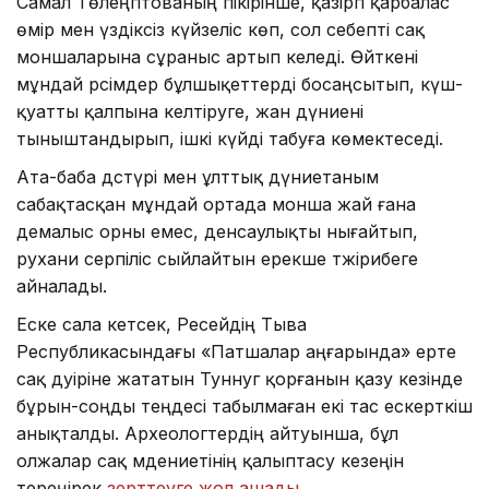
Самал Төлеңгітованың пікірінше, қазіргі қарбалас
өмір мен үздіксіз күйзеліс көп, сол себепті сақ
моншаларына сұраныс артып келеді. Өйткені
мұндай рәсімдер бұлшықеттерді босаңсытып, күш-
қуатты қалпына келтіруге, жан дүниені
тыныштандырып, ішкі күйді табуға көмектеседі.
Ата-баба дәстүрі мен ұлттық дүниетаным
сабақтасқан мұндай ортада монша жай ғана
демалыс орны емес, денсаулықты нығайтып,
рухани серпіліс сыйлайтын ерекше тәжірибеге
айналады.
Еске сала кетсек, Ресейдің Тыва
Республикасындағы «Патшалар аңғарында» ерте
сақ дәуіріне жататын Туннуг қорғанын қазу кезінде
бұрын-соңды теңдесі табылмаған екі тас ескерткіш
анықталды. Археологтердің айтуынша, бұл
олжалар сақ мәдениетінің қалыптасу кезеңін
тереңірек
зерттеуге жол ашады.