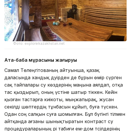
Фото: explorekazakhstan.net
Ата-баба мұрасының жаңғыруы
Самал Төлеңгітованың айтуынша, қазақ
даласында хандық дәуірден де бұрын өмір сүрген
сақ тайпалары су көздерінің маңына аялдап, отқа
тас қыздырып, оның үстіне шатыр тіккен. Кейін
қызған тастарға киікоты, мыңжапырақ, жусан
секілді шөптердің тұнбасын құйып, буға түскен.
Одан соң салқын суға шомылған. Бұл бүгінгі тілмен
айтқанда ағзаны шынықтыратын контраст су
процедураларының әрі табиғи ем-дом тәсілдерінің