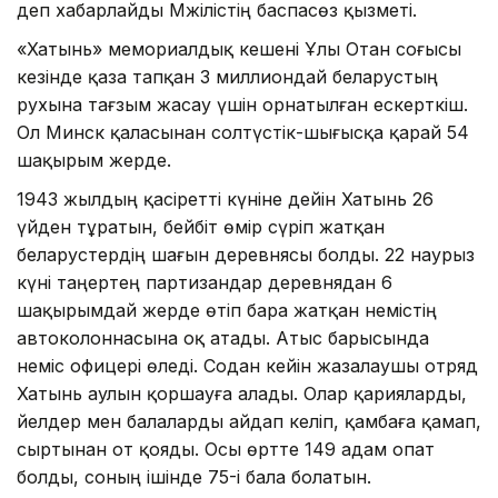
деп хабарлайды Мәжілістің баспасөз қызметі.
«Хатынь» мемориалдық кешені Ұлы Отан соғысы
кезінде қаза тапқан 3 миллиондай беларустың
рухына тағзым жасау үшін орнатылған ескерткіш.
Ол Минск қаласынан солтүстік-шығысқа қарай 54
шақырым жерде.
1943 жылдың қасіретті күніне дейін Хатынь 26
үйден тұратын, бейбіт өмір сүріп жатқан
беларустердің шағын деревнясы болды. 22 наурыз
күні таңертең партизандар деревнядан 6
шақырымдай жерде өтіп бара жатқан немістің
автоколоннасына оқ атады. Атыс барысында
неміс офицері өледі. Содан кейін жазалаушы отряд
Хатынь аулын қоршауға алады. Олар қарияларды,
әйелдер мен балаларды айдап әкеліп, қамбаға қамап,
сыртынан от қояды. Осы өртте 149 адам опат
болды, соның ішінде 75-і бала болатын.