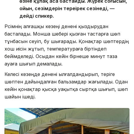
өзіне құлақ аса бастайды. Жүрек соғысын,
ойын, сезімдерін тереңірек сезінеді, —
дейді спикер.
Рәсімнің алғашқы кезеңі денені қыздырудан
басталады. Монша шебері қызған тастарға шөп
тұнбасын сеуіп, бу шығарады. Қонақтар шөптердің
хош иісін жұтып, температураға біртіндеп
бейімделеді. Осыдан кейін бірнеше минут таза
ауаға шығып демалады.
Келесі кезеңде денені ылғалдандырып, теріге
шөптен дайындалған бальзамдар жағылады. Одан
кейін қонақтар қысқа уақытқа сыртқа шығып, шөп
шайын ішеді.