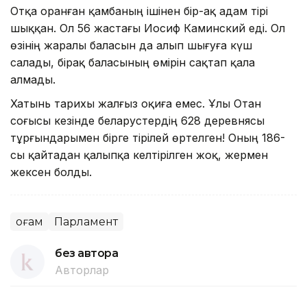
Отқа оранған қамбаның ішінен бір-ақ адам тірі
шыққан. Ол 56 жастағы Иосиф Каминский еді. Ол
өзінің жаралы баласын да алып шығуға күш
салады, бірақ баласының өмірін сақтап қала
алмады.
Хатынь тарихы жалғыз оқиға емес. Ұлы Отан
соғысы кезінде беларустердің 628 деревнясы
тұрғындарымен бірге тірілей өртелген! Оның 186-
сы қайтадан қалыпқа келтірілген жоқ, жермен
жексен болды.
Қоғам
Парламент
без автора
Авторлар