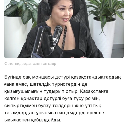
Фото: видеодан алынған кадр
Бүгінде сақ моншасы дәстүрі қазақстандықтардың
ғана емес, шетелдік туристердің де
қызығушылығын тудырып отыр. Қазақстанға
келген қонақтар дәстүрлі буға түсу рәсімін,
сыпыртқымен булау тәсілдерін және ұлттық
тағамдардан ұсынылатын дәмдерді ерекше
ықыласпен қабылдайды.