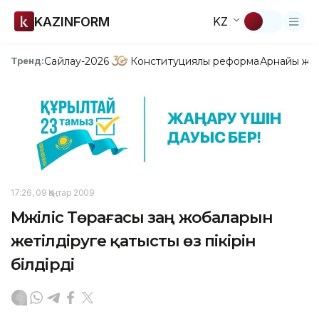
KAZINFORM
KZ
Сайлау-2026
Конституциялық реформа
Арнайы жо
Тренд:
17:26, 09 Қаңтар 2009
Мәжіліс Төрағасы заң жобаларын
жетілдіруге қатысты өз пікірін
білдірді