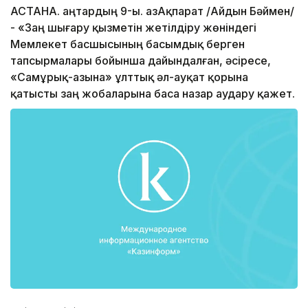
АСТАНА. Қаңтардың 9-ы. ҚазАқпарат /Айдын Бәймен/
- «Заң шығару қызметін жетілдіру жөніндегі
Мемлекет басшысының басымдық берген
тапсырмалары бойынша дайындалған, әсіресе,
«Самұрық-Қазына» ұлттық әл-ауқат қорына
қатысты заң жобаларына баса назар аудару қажет.