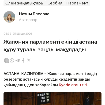
Әлем жаңалықтары
Сербия
Парламент
Назым Бөлесова
Авторлар
06:33, 25 Шілде 2026
Жапония парламенті екінші астана
құру туралы заңды мақұлдады
АСТАНА. KAZINFORM – Жапония парламенті елдің
резервтік астанасын құруды көздейтін заңды
қабылдады, деп хабарлайды
Kyodo агенттігі
.