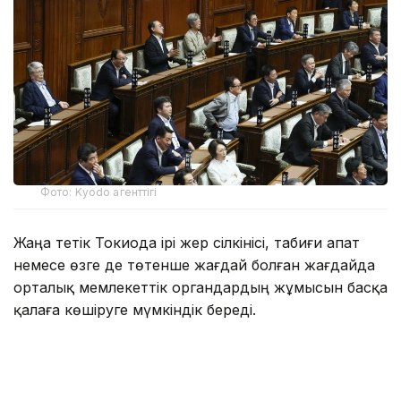
Фото: Kyodo агенттігі
Жаңа тетік Токиода ірі жер сілкінісі, табиғи апат
немесе өзге де төтенше жағдай болған жағдайда
орталық мемлекеттік органдардың жұмысын басқа
қалаға көшіруге мүмкіндік береді.
Заң жобасын Либералдық-демократиялық партия
жетекшілік ететін билеуші коалиция ұсынды.
Жаңа нормаларға сәйкес, премьер-министр халық