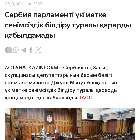
02:19, 30 Шілде 2026
Сербия парламенті үкіметке
сенімсіздік білдіру туралы қарарды
қабылдамады
АСТАНА. KAZINFORM – Сербияның Халық
скупщинасы депутаттарының басым бөлігі
премьер-министр Джуро Мацут басқаратын
үкіметке сенімсіздік білдіру туралы қарарды
қолдамады, деп хабарлайды
ТАСС
.