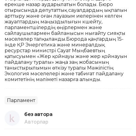
ерекше назар аударылатын болады. Бюро
отырысында депутаттық сауалдардың ықпалын
арттыру және оған лауазым иелерінен келген
жауаптардың маңыздылығын күшейту,
парламентшілердің өңірлермен және
сайлаушылармен байланысын нығайту сияқты
мәселелер талқыланды.Бюрода қаңтардың 15-
інде ҚР Энергетика және минералдық
ресурстар министрі Сауат Мыңбаевтың
қатысуымен «Жер қойнауы және жер қойнауын
пайдалану туралы» жаңа заң жобасының
таныстырылымын өткізу туралы Мәжілістің
Экология мәселелері және табиғат пайдалану
комитетінің мәліметі назарға алынды.
Парламент
без автора
Авторлар