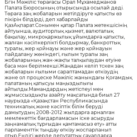
Бүгін Мәжіліс төрағасы Орал Мұхамеджанов
Палата Бюросының отырысында осылай деді.
Төраға заң жобаларын жетілдіруге қатысты өз
пікірін білдірді, деп хабарлайды
ҚазАқпарат.Сонымен қатар Палата жетекшісінің
айтуынша, аудиторлық қызмет, валюталық
бақылау, микроқаржылық ұйымдарға қатысты,
жалған кәсіпкерлікті болдырмау, банкроттық
туралы, жер қойнауы және жер қойнауын
пайдалану жөніндегі, ғылым туралы заң
жобаларының жан-жақты талқылаудан өтуіне
баса мән берілмекші.Жаңадан келіп түскен заң
жобаларын ғылыми сараптамадан өткізудің
және ол процеске Мәжіліс жанындағы Қоғамдық
палатаның қатысуы маңыздылығы
айтылды.Мамандардың жетіспеуі мен
жұмыссыздықты азайту мақсатында биыл 27
наурызда «Қазақстан Республикасында
техникалық және кәсіптік білім беруді
дамытудың 2008-2012 жылдарға арналған
мемлекеттік бағдарламасын іске асыруды
заңнамалық тұрғыдан қамтамасыз ету» атты
парламенттік тыңдау өткізу жоспарланып
отыр.Ендігі жерде депутаттық сауалдарға