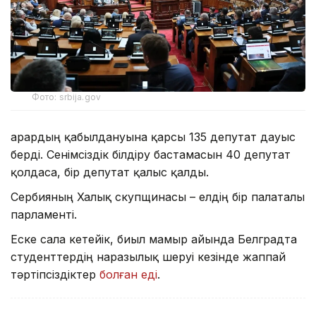
Фото: srbija.gov
Қарардың қабылдануына қарсы 135 депутат дауыс
берді. Сенімсіздік білдіру бастамасын 40 депутат
қолдаса, бір депутат қалыс қалды.
Сербияның Халық скупщинасы – елдің бір палаталы
парламенті.
Еске сала кетейік, биыл мамыр айында Белградта
студенттердің наразылық шеруі кезінде жаппай
тәртіпсіздіктер
болған еді
.