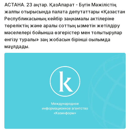
АСТАНА. 23 қаңтар. ҚазАқпарат - Бүгін Мәжілістің
жалпы отырысында палата депутаттары «Қазақстан
Республикасының кейбір заңнамалық актілеріне
төреліктің және аралық соттың қызметін жетілдіру
мәселелері бойынша өзгерістер мен толықтырулар
енгізу туралы» заң жобасын бірінші оқылымда
мақұлдады.