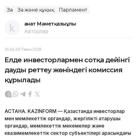
Заң
Заң және құқық
Парламент
Қанат Мәметқазыұлы
Авторлар
16:44, 06 Тамыз 2026
Елде инвесторлармен сотқа дейінгі
дауды реттеу жөніндегі комиссия
құрылады
АСТАНА. KAZINFORM — Қазақстанда инвесторлар
мен мемлекеттік органдар, жергілікті атқарушы
органдар, мемлекеттік мекемелер және
квазимемлекеттік сектор субъектілері арасындағы