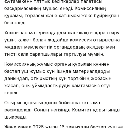
«Атамекен» Ұлттық кәсіпкерлер палатасы
басқармасының мүшесі енеді. Комиссияның
құрамы, төрағасы және хатшысы жеке бұйрықпен
бекітіледі.
Ұсынылған материалдарды жан-жақты қарастыру
үшін, қажет болған жағдайда комиссия отырысына
мүдделі мемлекеттік органдардың өкілдері мен
тиісті сала сарапшылары тартылуы мүмкін.
Комиссияның жұмыс органы құрылған күннен
бастап үш жұмыс күні ішінде материалдарды
дайындап, отырыстың күн тәртібінің жобасын
жасап, оны ұйымдастыруды қамтамасыз етуі
керек.
Отырыс қорытындысы бойынша хаттама
рәсімделеді. Соның негізінде Комитет қорытынды
шығарады.
Жаңа қағида 2026 жылғы 16 тамыздан бастап күшіне