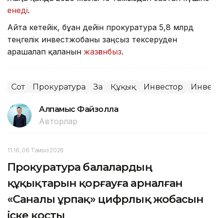
енеді
.
Айта кетейік, бұған дейін прокуратура 5,8 млрд
теңгелік инвестжобаны заңсыз тексеруден
арашалап қалғанын
жазғанбыз
.
Сот
Прокуратура
Заң
Құқық
Инвестор
Инвес
Алпамыс Файзолла
Авторлар
11:16, 06 Тамыз 2026
Прокуратура балалардың
құқықтарын қорғауға арналған
«Саналы ұрпақ» цифрлық жобасын
іске қосты