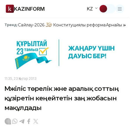
KAZINFORM
KZ
Сайлау-2026
Конституциялық реформа
Арнайы жо
Тренд:
11:35, 23 Қаңтар 2013
Мәжіліс төрелік және аралық соттың
құзіретін кеңейтетін заң жобасын
мақұлдады