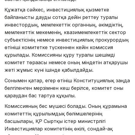
Құжатқа сәйкес, инвестициялық қызметке
байланысты дауды сотқа дейін реттеу туралы
инвестордың, мемлекеттік органның, әкімдіктің,
мемлекеттік мекеменің, квазимемлекеттік сектор
субъектісінің немесе инвестициялық прокурордың
өтініші комитетке түскеннен кейін комиссия
құрылады. Комиссияны құру туралы шешімді
комитет төрағасы немесе оның міндетін атқарушы
жеті жұмыс күні ішінде қабылдайды.
Сонымен қатар, егер өтініш Конституциялық заңда
белгіленген мерзімнен кеш берілсе, комитет оны
қараудан бас тартуға құқылы.
Комиссияның бес мүшесі болады. Оның құрамына
комитеттің құрылымдық бөлімшелерінің
басшылары, ҚР Сыртқы істер министрлігі
Инвестициялар комитетінің өкілі, сондай-ақ