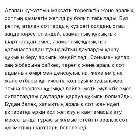
Аталған құжаттың мақсаты төреліктің және аралық
соттың қызметін жетілдіру болып табылады. Бұл
ретте, аталған соттардың құзіреті қолданыстағы
заңда көрсетілгендей, азаматтық-құқықтық
шарттардан емес, азаматтық-құқықтық
қатынастардан туындайтын дауларды қарау
құқығын беру арқылы кеңейтіледі. Сонымен қатар
заң жобасына сәйкес, төрелік және аралық сот
адамның өмірі мен денсаулығына, жеке өміріне
және отбасы құпиясына қол сұғылмаушылыққа,
атына берілген құқыққа байланысты мүліктік емес
сипаттардағы дауларды қарауға құқылы болмайды.
Бұдан бөлек, халықтың аралық сот жөніндегі
ақпаратқа еркін қол жеткізуін қамтамасыз ету
мақсатында тұрақты жұмыс істейтін аралық сот
қызметінің шарттары белгіленеді.