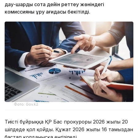
дау-шарды сотқа дейін реттеу жөніндегі
комиссияны құру қағидасы бекітілді.
Фото: Gov.kz
Тиісті бұйрыққа ҚР Бас прокуроры 2026 жылғы 20
шілдеде қол қойды. Құжат 2026 жылғы 16 тамыздан
бастап қолданысқа енгізіледі.