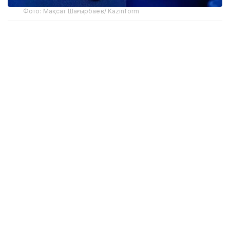
Фото: Мақсат Шағырбаев/ Kazinform
Ведомствоның мәліметінше, Бас прокурор Берік
Асыловтың тапсырмасымен еліміздің барлық
өңірінде кәмелетке толмағандардың цифрлық
профилактикалық картасын қалыптастыру
көзделген. Жүйе тәуекел тобына жататын
балаларды ерте анықтап, құқық бұзушылық
жасалғанға дейін алдын алу шараларын қабылдауға
мүмкіндік береді.
Жоба алғаш рет Астанадағы үш колледжде
сынақтан өткізілген. Талдау нәтижесінде
жасөспірімдер қылмыстылығының негізгі себептері
ретінде білім алу мақсатындағы көші-қон,
кәмелетке толмағандарды профилактикалық
есепке уақытылы қоймау және ата-аналардың
бақылауының жеткіліксіздігі анықталған. Сондай-ақ