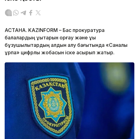
АСТАНА. KAZINFORM – Бас прокуратура
балалардың құқықтарын қорғау және құқық
бұзушылықтардың алдын алу бағытында «Саналы
ұрпақ» цифрлық жобасын іске асырып жатыр.