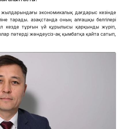
0 жылдарындағы экономикалық дағдарыс кезінде
іне тарады. Қазақстанда оның алғашқы белгілері
л кезде тұрғын үй құрылысы қарқынды жүріп,
лар пәтерді жөндеусіз-ақ қымбатқа қайта сатып,