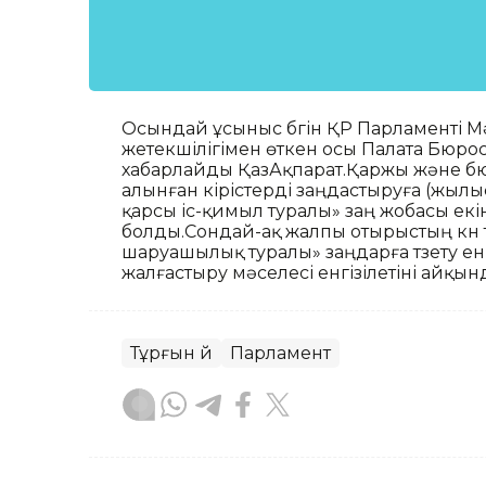
Осындай ұсыныс бүгін ҚР Парламенті М
жетекшілігімен өткен осы Палата Бюро
хабарлайды ҚазАқпарат.Қаржы және б
алынған кірістерді заңдастыруға (жыл
қарсы іс-қимыл туралы» заң жобасы е
болды.Сондай-ақ жалпы отырыстың күн т
шаруашылық туралы» заңдарға түзету е
жалғастыру мәселесі енгізілетіні айқын
Тұрғын үй
Парламент