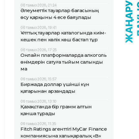
06 тамыз 2026, 21:24
Әлеуметтік тауарлар бағасының
өсу қарқыны 4 есе баяулады
06 тамыз 2026, 19:41
Ұлттық тауарлар каталогында киім-
кешек пен көлік көш бастап тұр
06 тамыз 2026, 17:25
Онлайн платформаларда алкоголь
өнімдерін сатуға тыйым салынды
ма
06 тамыз 2026, 15:57
Биржада доллар үшінші күн
қатарынан арзандады
06 тамыз 2026, 13:10
Қазақстанда бір грамм алтын
қанша тұрады
06 тамыз 2026, 11:35
Fitch Ratings агенттігі MyCar Finance
компаниясына халықаралық «B»