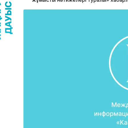
жұмыстың нәтижелері туралы» хабарл