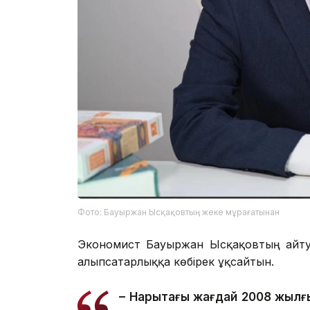
Фото: Бауыржан Ысқақовтың жеке мұрағатынан
Экономист Бауыржан Ысқақовтың айтуы
алыпсатарлыққа көбірек ұқсайтын.
– Нарықтағы жағдай 2008 жылғ