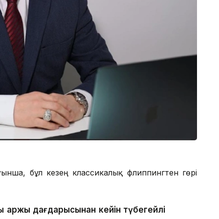
нша, бұл кезең классикалық флиппингтен гөрі
ы қаржы дағдарысынан кейін түбегейлі