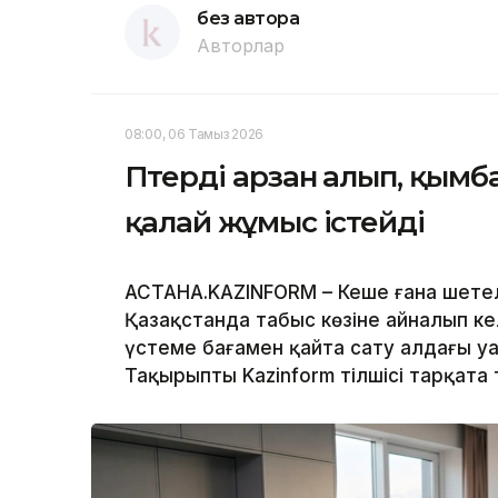
без автора
Авторлар
08:00, 06 Тамыз 2026
Пәтерді арзан алып, қымб
қалай жұмыс істейді
АСТАНА.KAZINFORM – Кеше ғана шетел
Қазақстанда табыс көзіне айналып ке
үстеме бағамен қайта сату алдағы у
Тақырыпты Kazinform тілшісі тарқата