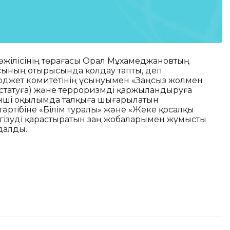
әжілісінің төрағасы Орал Мұхамеджановтың
сының отырысында қолдау тапты, деп
юджет комитетінің ұсынуымен «Заңсыз жолмен
ыстатуға) және терроризмді қаржыландыруға
кінші оқылымда талқыға шығарылатын
әртібіне «Білім туралы» және «Жеке қосалқы
нгізуді қарастыратын заң жобаларымен жұмысты
далды.