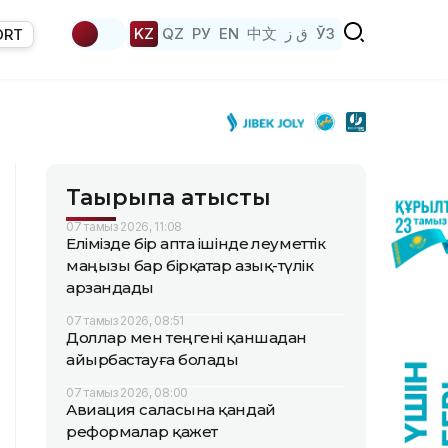
KZ
QZ
РУ
EN
中文
ق ز
ЎЗ
ORT
Тақырыпқа қатысты
07 тамыз 2026, 11:08
Елімізде бір апта ішінде әлеуметтік
маңызы бар бірқатар азық-түлік
арзандады
07 тамыз 2026, 08:51
Доллар мен теңгені қаншадан
айырбастауға болады
07 тамыз 2026, 08:00
Авиация саласына қандай
реформалар қажет