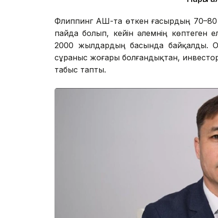
Флиппинг АҚШ-та өткен ғасырдың 70–8
пайда болып, кейін әлемнің көптеген ел
2000 жылдардың басында байқалды. О
сұраныс жоғары болғандықтан, инвестор
табыс тапты.