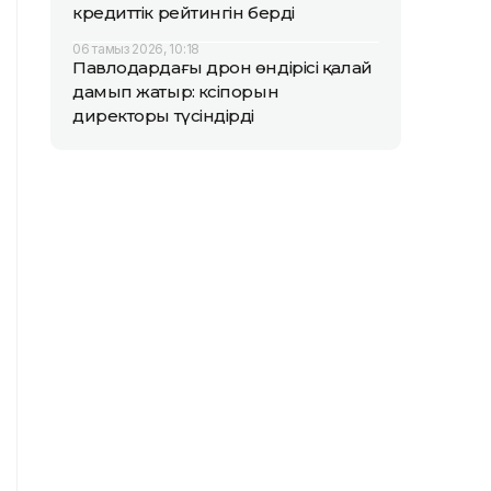
кредиттік рейтингін берді
06 тамыз 2026, 10:18
Павлодардағы дрон өндірісі қалай
дамып жатыр: кәсіпорын
директоры түсіндірді