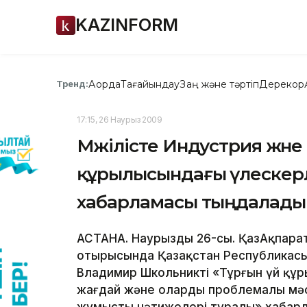
KAZINFORM
Ақорда
Тағайындау
Заң және тәртіп
Дерекқор
Тренд:
17:15, 26 Наурыз 2009
Мәжілісте Индустрия және
құрылысындағы үлескерл
хабарламасы тыңдалады
АСТАНА. Наурыздың 26-сы. ҚазАқпарат
отырысында Қазақстан Республикасын
Владимир Школьниктің «Тұрғын үй қ
жағдай және олардың проблемалы мәс