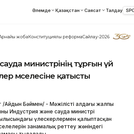
Әлемде
Қазақстан
Саясат
Талдау
SP
Арнайы жоба
Конституциялық реформа
Сайлау-2026
 сауда министрінің тұрғын үй
ер мәселесіне қатысты
 /Айдын Бәймен/ - Мәжілістің алдағы жалпы
ың Индустрия және сауда министрі
ұрылысындағы үлескерлермен қалыптасқан
елелерін заңнамалық реттеу жөніндегі