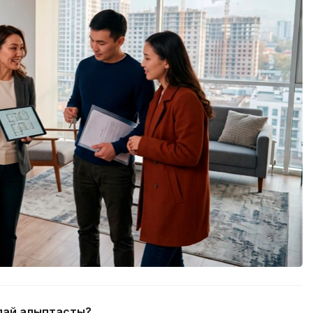
алай қалыптасты?