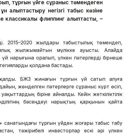
қарып, тұрғын үйге сұраныс төмендеген
ұн қалыптастыру негізгі табыс көзіне
е классикалық флиппинг қалыптасты, –
ді. 2015–2020 жылдары табыстылық төмендеп,
иялық жылжымайтын мүлікке ауысты. Алайда
 үй нарығына оралып, үлкен пәтерлерді бірнеше
атегияларды қолдана бастады.
йқалды. БЖЗҚ жинағын тұрғын үй сатып алуға
н дайын, жөнделген пәтерлерге сұраныс күрт өсіп,
ақыттардың біріне айналды. Кейін жеткіліктілік
нділігінің бәсеңдеуі нарықтың қарқынын қайта
+ санатындағы тұрғын үйден жоғары табыс табу
тан, тәжірибелі инвесторлар ескі әрі үлкен