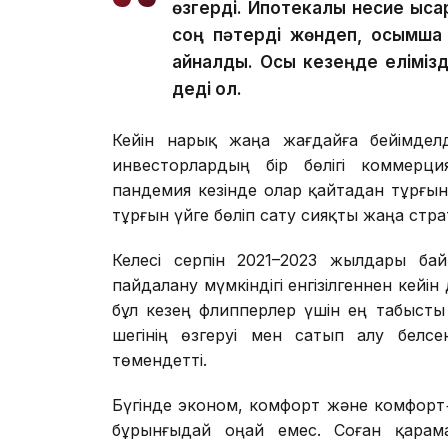
өзгерді. Ипотекалық несие қыс
соң пәтерді жөндеп, қосымша қ
айналды. Осы кезеңде елімізд
деді ол.
Кейін нарық жаңа жағдайға бейімдел
инвесторлардың бір бөлігі коммерц
пандемия кезінде олар қайтадан тұрғын
тұрғын үйге бөліп сату сияқты жаңа стр
Келесі серпін 2021–2023 жылдары ба
пайдалану мүмкіндігі енгізілгеннен кейі
бұл кезең флипперлер үшін ең табысты у
шегінің өзгеруі мен сатып алу белсе
төмендетті.
Бүгінде эконом, комфорт және комфорт
бұрынғыдай оңай емес. Соған қарамас