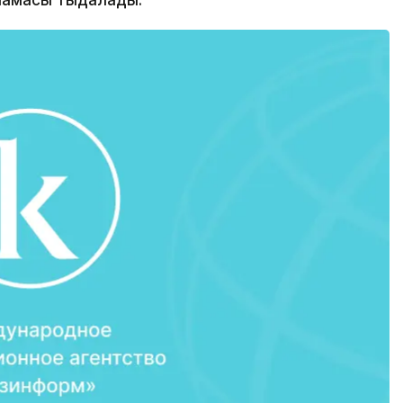
амасы тыңдалады.