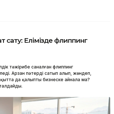
ат сату: Елімізде флиппинг
дік тәжірибе саналған флиппинг
леді. Арзан пәтерді сатып алып, жөндеп,
ақытта да қалыпты бизнеске айнала ма?
 талдайды.