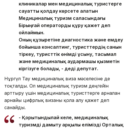
клиникалар мен медициналық туристерге
сауатты қолдау көрсете алатын
Медициналық туризм саласындағы
Бірыңғай операторды құру қажет деп
ойлаймын.
Оның құзыретіне диагностика және емдеу
бойынша консалтинг, туристтердің санын
тіркеу, туристтік өнімді ұсыну, тасымал
және медициналық аудармашы қызметін
кіргізуге болады, - деді депутат.
Нұргүл Тау медициналық виза мәселесіне де
тоқталды. Ол медициналық туризм деңгейін
арттыру үшін медициналық туристтерге арналған
арнайы цифрлық визаны қолға алу қажет деп
санайды.
- Қорытындылай келе, медициналық
туризмді дамыту арқылы елімізді Орталық