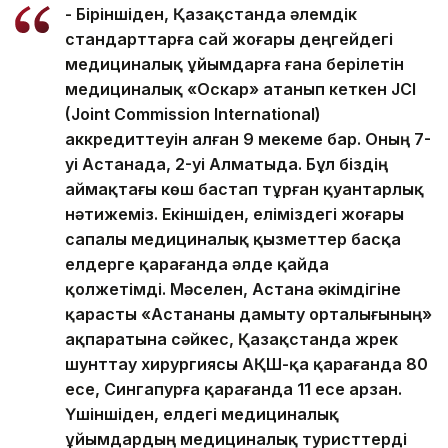
- Біріншіден, Қазақстанда әлемдік
стандарттарға сай жоғары деңгейдегі
медициналық ұйымдарға ғана берілетін
медициналық «Оскар» атанып кеткен JCI
(Joint Commission International)
аккредиттеуін алған 9 мекеме бар. Оның 7-
уі Астанада, 2-уі Алматыда. Бұл біздің
аймақтағы көш бастап тұрған қуантарлық
нәтижеміз. Екіншіден, еліміздегі жоғары
сапалы медициналық қызметтер басқа
елдерге қарағанда әлде қайда
қолжетімді. Мәселен, Астана әкімдігіне
қарасты «Астананы дамыту орталығының»
ақпаратына сәйкес, Қазақстанда жүрек
шунттау хирургиясы АҚШ-қа қарағанда 80
есе, Сингапурға қарағанда 11 есе арзан.
Үшіншіден, елдегі медициналық
ұйымдардың медициналық туристтерді