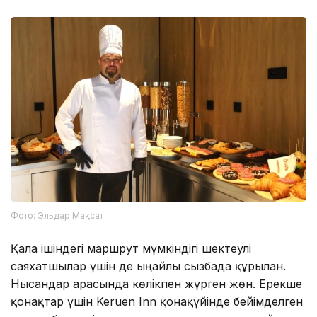
Фото: Эльдар Мақсат
Қала ішіндегі маршрут мүмкіндігі шектеулі
саяхатшылар үшін де ыңғайлы сызбада құрылған.
Нысандар арасында көлікпен жүрген жөн. Ерекше
қонақтар үшін Keruen Inn қонақүйінде бейімделген