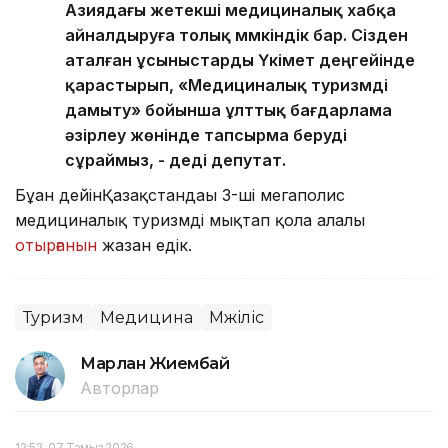
Азиядағы жетекші медициналық хабқа
айналдыруға толық мүмкіндік бар. Сізден
аталған ұсыныстарды Үкімет деңгейінде
қарастырып, «Медициналық туризмді
дамыту» бойынша ұлттық бағдарлама
әзірлеу жөнінде тапсырма беруді
сұраймыз, - деді депутат.
Бұған дейінҚазақстандағы 3-ші мегаполис
медициналық туризмді мықтап қолға алғалы
отырғанын
жазған едік.
Туризм
Медицина
Мәжіліс
Марлан Жиембай
Авторлар
12:52, 07 Тамыз 2026