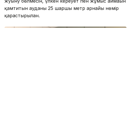
жуыну бөлмесін, үлкен кереует пен жұмыс аймағын
қамтитын ауданы 25 шаршы метр арнайы нөмір
қарастырылған.