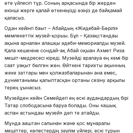
өте үйлесіп тұр. Соның арқасында бір жерден
екінші жерге қалай өткеніңізді өзіңіз де байқамай
қаласыз.
Одан кейінгі бағыт – Абайдың «Жидебай-Бөрілі»
мемлекеттік музей-қорығы. Бұл – Қазақстандағы
ақынға арналған алғашқы әдеби-мемориалды музей.
Қала кешеніне сондай-ақ Абай оқыған Ахмет Риза
мешіт-медресесі кіреді. Музейді аралауға ең кемі бір
сағат уақыт бөлген жөн. Өйткені тарихты ақынның
жеке заттары мен қолжазбаларынан ғана емес,
дүниетанымы қалыптасқан ортаны сезіну арқылы
терең ұғынасыз.
Музейден кейін Семейдегі ең ескі аудандардың бірі
Татар слободасына баруға болады. Оны «ашық
аспан астындағы музей» деп те атайды.
Мұнда ағаштан салынған және қос мұнаралы
мешіттер, көпестердің зәулім үйлері, ескі тұрғын