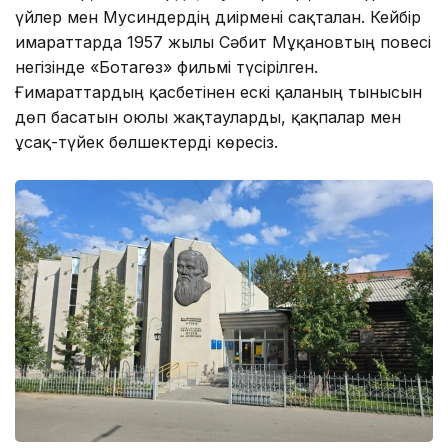
үйлер мен Мусиндердің диірмені сақталған. Кейбір
ғимараттарда 1957 жылы Сәбит Мұқановтың повесі
негізінде «Ботагөз» фильмі түсірілген.
Ғимараттардың қасбетінен ескі қаланың тынысын
дөп басатын оюлы жақтауларды, қақпалар мен
ұсақ-түйек бөлшектерді көресіз.