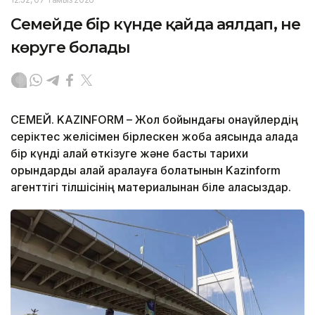
Семейде бір күнде қайда аялдап, не
көруге болады
СЕМЕЙ. KAZINFORM – Жол бойындағы қонақүйлердің
серіктес желісімен бірлескен жоба аясында қалада
бір күнді қалай өткізуге және басты тарихи
орындарды қалай аралауға болатынын Kazinform
агенттігі тілшісінің материалынан біле аласыздар.