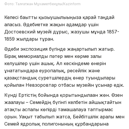
Фото: Талғатжан Мұхаметбекұлы/Кazinform
Келесі бағытты қызығушылығыңызға қарай таңдай
аласыз. Әдебиетке жақын адамдар үшін
Достоевский музейі дұрыс, жазушы мұнда 1857-
1859 жылдары тұрған.
Әдеби экспозиция бүгінде жаңартылып жатыр.
Бірақ мемориалды пәтер мен көрме залы
келушілер үшін ашық. Ал кескіндеме өнерін
ұнататындарға еуропалық, ресейлік және
қазақстандық суретшілердің өнер туындылары
қойылған Невзоровтар отбасы музейін ұсынар едік.
Күнді Ертістің бойында қорытындылаған жөн. Өзен
жағалауы – Семейдің бүгінгі келбетін айшықтайтын
атақты аспалы көпірді тамашалауға таптырмас
орын. Уақыт табылып жатса, Бейбітшілік аралы мен
Семей ядролық полигонының құрбандарына