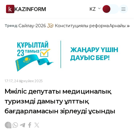
KAZINFORM
KZ
Сайлау-2026
Конституциялық реформа
Арнайы жо
Тренд:
17:17, 24 Қыркүйек 2025
Мәжіліс депутаты медициналық
туризмді дамыту ұлттық
бағдарламасын әзірлеуді ұсынды