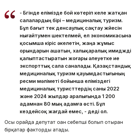
- Бүгінде елімізде бой көтеріп келе жатқан
салалардың бірі – медициналық туризм.
Бұл бағыт тек денсаулық сақтау жүйесін
нығайтумен шектелмей, ел экономикасына
қосымша кіріс әкелетін, жаңа жұмыс
орындарын ашатын, халықаралық имиджді
қалыптастыратын жоғары әлеуетке ие
экспорттық сала саналады. Қазақстандық
медициналық туризм қауымдастығының
ресми мәліметі бойынша еліміздегі
медициналық туристтердің саны 2022
және 2024 жылдар аралығында 1 200
адамнан 80 мың адамға өсті. Бұл
кездейсоқ жағдай емес, - деді ол.
Осы орайда депутат оған себепші болып отырған
бірқатар факторды атады.