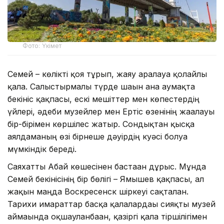
Фото: Үкімет
Семей – көлікті қоя тұрып, жаяу аралауға қолайлы
қала. Салыстырмалы түрде шағын ғана аумақта
бекініс қақпасы, ескі мешіттер мен көпестердің
үйлері, әдеби музейлер мен Ертіс өзенінің жағалауы
бір-бірімен көршілес жатыр. Сондықтан қысқа
аялдаманың өзі бірнеше дәуірдің куәсі болуға
мүмкіндік береді.
Саяхатты Абай көшесінен бастаған дұрыс. Мұнда
Семей бекінісінің бір бөлігі – Ямышев қақпасы, ал
жақын маңда Воскресенск шіркеуі сақталған.
Тарихи ғимараттар басқа қалалардағы сияқты музей
аймағында оқшауланбаған, қазіргі қала тіршілігімен