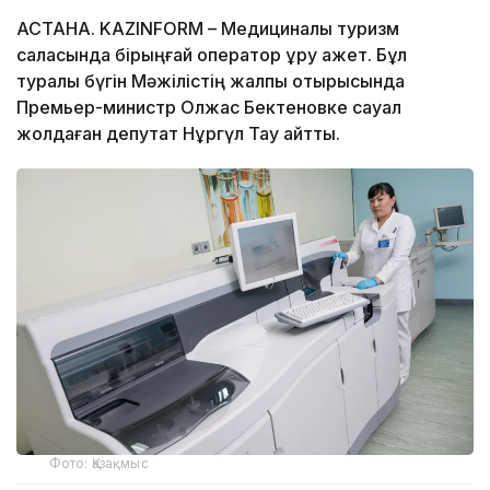
АСТАНА. KAZINFORM – Медициналық туризм
саласында бірыңғай оператор құру қажет. Бұл
туралы бүгін Мәжілістің жалпы отырысында
Премьер-министр Олжас Бектеновке сауал
жолдаған депутат Нұргүл Тау айтты.
Фото: Қазақмыс