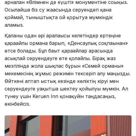
арналған «Өлімнен де күшті» монументіне соғыңыз.
Осылайша біз су жағасында серуендеп қана
қоймай, тыныштықта ой қорытуға мүмкіндік
аламыз.
Қаланы одан әрі аралағысы келетіндер ертеңіне
қарағайлы орманға барып, «Денсаулық соқпағынан»
өтсе болады. Бұл бағыт қарағайлар арасында
асықпай серуендеуге өте қолайлы. Бірақ жаз
мезгілінде жолға шықпас бұрын «Семей орманы»
мекемесінің жұмыс режимін тексеріп алу маңызды.
Өйткені аптап ыстық кезінде көліктің кіруі мен
серуендеуге уақытша шектеу қойылуы мүмкін. Ал
түнеу үшін Keruen Inn қонақүйін таңдасаңыз,
өкінбейсіз.