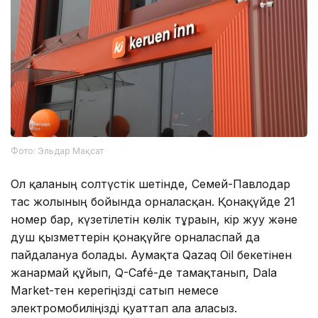
Фото: Эльдар Мақсат
Ол қаланың солтүстік шетінде, Семей-Павлодар
тас жолының бойында орналасқан. Қонақүйде 21
номер бар, күзетілетін көлік тұрағын, кір жуу және
душ қызметтерін қонақүйге орналаспай да
пайдалануға болады. Аумақта Qazaq Oil бекетінен
жанармай құйып, Q-Café-де тамақтанып, Dala
Market-тен керегіңізді сатып немесе
электромобиліңізді қуаттап ала аласыз.