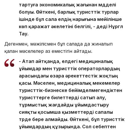
тартуға экономикалық жағынан мүдделі
болуы. Өйткені, барлық туристтік турлар
ішінде бұл сала елдің нарығына мейілінше
көп қаражат әкелетіні белгілі, - деді Нұргүл
Тау.
Дегенмен, мәжілісмен бұл салада да жиналып
қалған мәселелер аз еместігін айтады.
- Атап айтқанда, елдегі медициналық
ұйымдар мен туристтік операторлардың
арасындағы өзара әрекеттестік жоқтың
қасы. Мәселен, медициналық мекемелер
туристтік-бизнеске бейімделмегендіктен
туристтерге билеттерді сатып алу,
тұрмыстық жағдайды ұйымдастыру
сияқты қосымша қызметтерді сапалы
түрде бере алмайды. Өйткені, бұл туристтік
ұйымдардың құзырында. Сол себептен