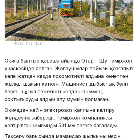
Фото: Kazinform
Оқиға былтыр қараша айында Отар – Шу теміржол
учаскесінде болған. Жолаушылар пойызы қозғалып
келе жатқан кезде локомотивтің алдына кенеттен
жылқы шығып кеткен. Машинист дыбыстық белгі
беріп, шұғыл тежегішті қолданғанымен,
соқтығысудың алдын алу мүмкін болмаған.
Оқиғадан кейін электровоз қалпына келтіру
жөндеуіне жіберілді. Теміржол компаниясы
келтірілген шығынды 531 мың теңгеге бағалады.
Тексеру барысында мамандар жылқының иесін