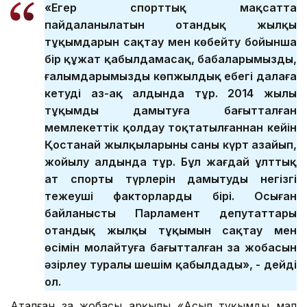
«Егер спорттық мақсатта
пайдаланылатын отандық жылқы
тұқымдарын сақтау мен көбейту бойынша
бір құжат қабылдамасақ, бабаларымыздың,
ғалымдарымыздың көпжылдық еңбегі далаға
кетудің аз-ақ алдында тұр. 2014 жылы
тұқымды дамытуға бағытталған
мемлекеттік қолдау тоқтатылғаннан кейін
Қостанай жылқыларының саны күрт азайып,
жойылу алдында тұр. Бұл жағдай ұлттық
ат спорты түрлерін дамытудың негізгі
тежеуші факторлардың бірі. Осыған
байланысты Парламент депутаттары
отандық жылқы тұқымын сақтау мен
өсімін молайтуға бағытталған заң жобасын
әзірлеу туралы шешім қабылдады», - дейді
ол.
Аталған заң жобасы арқылы «Асыл тұқымды мал