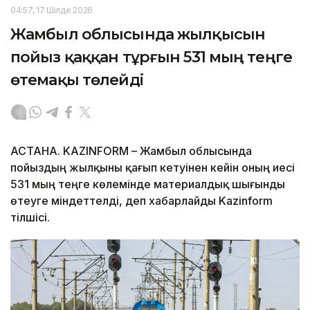
04:57, 17 Шілде 2026
Жамбыл облысында жылқысын
пойыз қаққан тұрғын 531 мың теңге
өтемақы төлейді
АСТАНА. KAZINFORM – Жамбыл облысында
пойыздың жылқыны қағып кетуінен кейін оның иесі
531 мың теңге көлемінде материалдық шығынды
өтеуге міндеттелді, деп хабарлайды Kazinform
тілшісі.