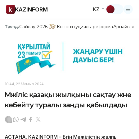
KAZINFORM
KZ
Сайлау-2026
Конституциялық реформа
Арнайы жо
Тренд:
10:44, 22 Мамыр 2024
Мәжіліс қазақы жылқыны сақтау және
көбейту туралы заңды қабылдады
АСТАНА. KAZINFORM – Бүгін Мәжілістің жалпы