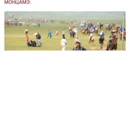
МОНЦАМЭ
.
Фото: МОНЦАМЭ
Салтанатты шара 13 шілдеде Хүй долоон худаг
жерінде өтіп, оған Моңғолия Президенті Ухнаагийн
Хүрэлсүх қатысты.