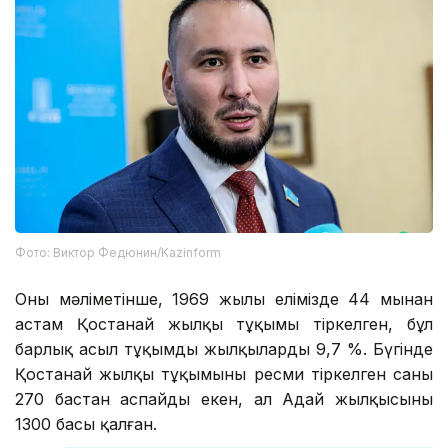
Фото: Виктор Федюнин/Kazinform
Оның мәліметінше, 1969 жылы елімізде 44 мыңнан
астам Қостанай жылқы тұқымы тіркелген, бұл
барлық асыл тұқымды жылқылардың 9,7 %. Бүгінде
Қостанай жылқы тұқымының ресми тіркелген саны
270 бастан аспайды екен, ал Адай жылқысының
1300 басы қалған.