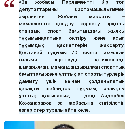
«Заң жобасы Парламенттің бір топ
депутаттарының бастамашылығымен
әзірленген. Жобаның мақсаты –
мемлекеттік қолдау көрсету арқылы
отандық спорт бағытындағы жылқы
тұқымынқалпына келтіру және асыл
тұқымдық қасиеттерін жақсарту.
Қостанай тұқымы 70 жылға созылған
ғылыми зерттеудің нәтижесінде
шығарылған, мамандандырылған спорттық
бағыттағы және ұлттық ат спорты түрлерін
дамыту үшін кеңінен қолданылатын
қазақтың шабандоз тұқымы, халықтың
ұлттық қазынасы», - деді Айдарбек
Қожаназаров заң жобасына енгізілетін
өзгерістер туралы айта келе.