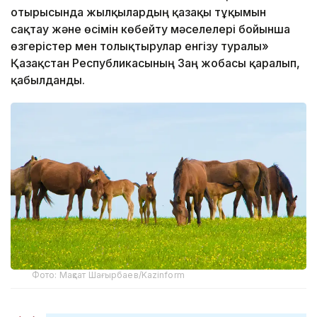
отырысында жылқылардың қазақы тұқымын
сақтау және өсімін көбейту мәселелері бойынша
өзгерістер мен толықтырулар енгізу туралы»
Қазақстан Республикасының Заң жобасы қаралып,
қабылданды.
Фото: Мақсат Шағырбаев/Kazinform