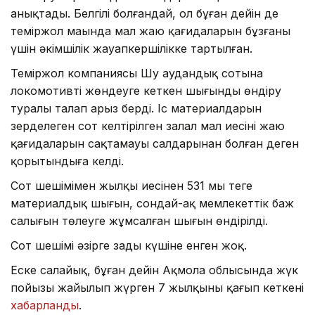
анықтады. Белгілі болғандай, ол бұған дейін де
теміржол маңында мал жаю қағидаларын бұзғаны
үшін әкімшілік жауапкершілікке тартылған.
Теміржол компаниясы Шу аудандық сотына
локомотивті жөндеуге кеткен шығынды өндіру
туралы талап арыз берді. Іс материалдарын
зерделеген сот келтірілген залал мал иесінің жаю
қағидаларын сақтамауы салдарынан болған деген
қорытындыға келді.
Сот шешімімен жылқы иесінен 531 мың теңге
материалдық шығын, сондай-ақ мемлекеттік баж
салығын төлеуге жұмсалған шығын өндірілді.
Сот шешімі әзірге заңды күшіне енген жоқ.
Еске салайық, бұған дейін Ақмола облысында жүк
пойызы жайылып жүрген 7 жылқыны қағып кеткені
хабарланды
.