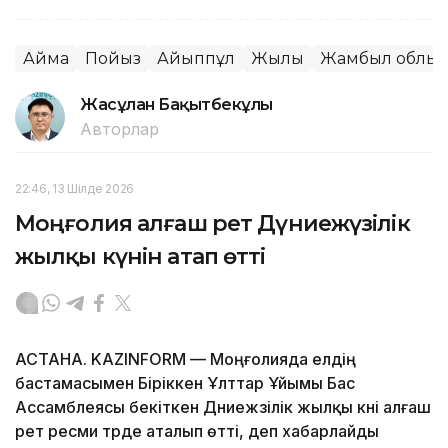
Аймақ
Пойыз
Айыппұл
Жылқы
Жамбыл облы
Жасұлан Бақытбекұлы
Авторлар
22:46, 13 Шілде 2026
Моңғолия алғаш рет Дүниежүзілік
жылқы күнін атап өтті
АСТАНА. KAZINFORM — Моңғолияда елдің
бастамасымен Біріккен Ұлттар Ұйымы Бас
Ассамблеясы бекіткен Дүниежүзілік жылқы күні алғаш
рет ресми түрде аталып өтті, деп хабарлайды