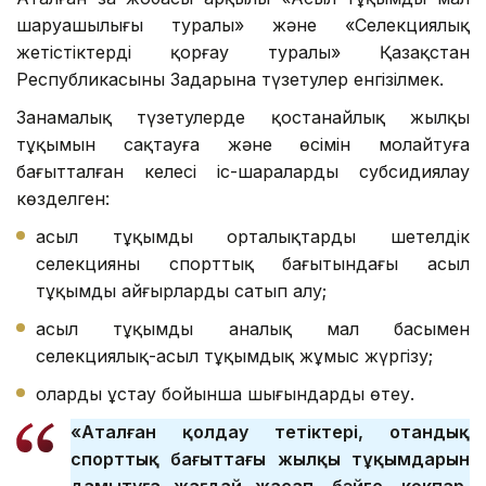
шаруашылығы туралы» және «Селекциялық
жетістіктерді қорғау туралы» Қазақстан
Республикасының Заңдарына түзетулер енгізілмек.
Заңнамалық түзетулерде қостанайлық жылқы
тұқымын сақтауға және өсімін молайтуға
бағытталған келесі іс-шараларды субсидиялау
көзделген:
асыл тұқымды орталықтардың шетелдік
селекцияның спорттық бағытындағы асыл
тұқымды айғырларды сатып алу;
асыл тұқымды аналық мал басымен
селекциялық-асыл тұқымдық жұмыс жүргізу;
оларды ұстау бойынша шығындарды өтеу.
«Аталған қолдау тетіктері, отандық
спорттық бағыттағы жылқы тұқымдарын
дамытуға жағдай жасап, бәйге, көкпар,