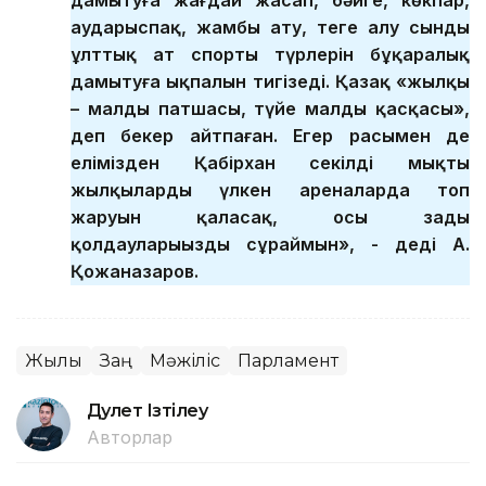
аударыспақ, жамбы ату, теңге алу сынды
ұлттық ат спорты түрлерін бұқаралық
дамытуға ықпалын тигізеді. Қазақ «жылқы
– малдың патшасы, түйе малдың қасқасы»,
деп бекер айтпаған. Егер расымен де
елімізден Қабірхан секілді мықты
жылқылардың үлкен ареналарда топ
жаруын қаласақ, осы заңды
қолдауларыңызды сұраймын», - деді А.
Қожаназаров.
Жылқы
Заң
Мәжіліс
Парламент
Дәулет Ізтілеу
Авторлар