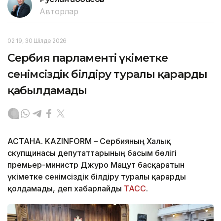
Авторлар
02:19, 30 Шілде 2026
Сербия парламенті үкіметке
сенімсіздік білдіру туралы қарарды
қабылдамады
АСТАНА. KAZINFORM – Сербияның Халық
скупщинасы депутаттарының басым бөлігі
премьер-министр Джуро Мацут басқаратын
үкіметке сенімсіздік білдіру туралы қарарды
қолдамады, деп хабарлайды
ТАСС
.