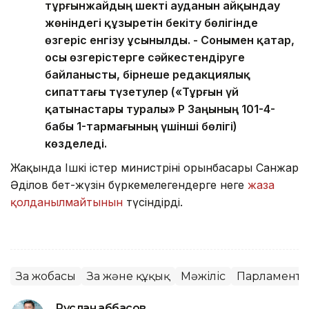
тұрғынжайдың шекті ауданын айқындау
жөніндегі құзыретін бекіту бөлігінде
өзгеріс енгізу ұсынылды. - Сонымен қатар,
осы өзгерістерге сәйкестендіруге
байланысты, бірнеше редакциялық
сипаттағы түзетулер («Тұрғын үй
қатынастары туралы» ҚР Заңының 101-4-
бабы 1-тармағының үшінші бөлігі)
көзделеді.
Жақында Ішкі істер министрінің орынбасары Санжар
Әділов бет-жүзін бүркемелегендерге неге
жаза
қолданылмайтынын
түсіндірді.
Заң жобасы
Заң және құқық
Мәжіліс
Парламент
Руслан Ғаббасов