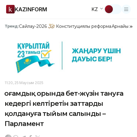
KAZINFORM
KZ
Сайлау-2026
Конституциялық реформа
Арнайы жо
Тренд:
11:20, 25 Маусым 2025
Қоғамдық орында бет-жүзін тануға
кедергі келтіретін заттарды
қолдануға тыйым салынды –
Парламент