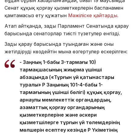
Бұдан бұрын хабарланғандай, биыл 19 маусымда
Сенат құқық қорғау қызметкерлерін баспанамен
қамтамасыз ету құжатын
Мәжіліске қайтарды.
Атап айтқанда, заңды Парламент Сенатында қарау
барысында сенаторлар тиісті түзетулер енгізді.
Заңды қарау барысында туындаған және оны
жетілдіруді көздейтін мына өзгертулер ескерілген:
- Заңның 1-бабы 3-тармағы 10)
тармақшасының жиырма үшінші
абзацында («Тұрғын үй қатынастары
туралы» ҚР Заңының 101-4-бабы 1-
тармағының үшінші бөлігі) құқық қорғау,
арнаулы мемлекеттік органдардың,
азаматтық қорғау органдарының
қызметкерлеріне және әскери
қызметшілерге тұрғын үй төлемдерінің
мөлшерін есептеу кезінде ҚР Үкіметінің