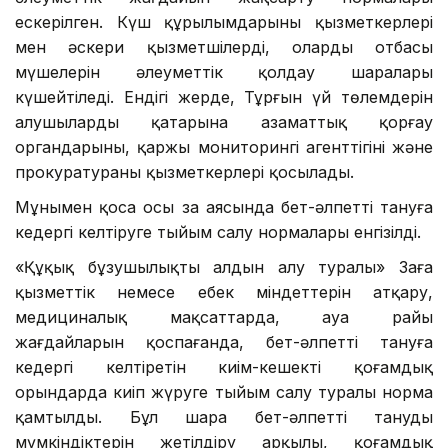
ескерілген. Күш құрылымдарының қызметкерлері
мен әскери қызметшілерді, олардың отбасы
мүшелерін әлеуметтік қолдау шаралары
күшейтіледі. Ендігі жерде, Тұрғын үй төлемдерін
алушылардың қатарына азаматтық қорғау
органдарының, қаржы мониторингі агенттігінің және
прокуратураның қызметкерлері қосылады.
Мұнымен қоса осы заң аясында бет-әлпетті тануға
кедергі келтіруге тыйым салу нормалары енгізілді.
«Құқық бұзушылықтың алдын алу туралы» Заңға
қызметтік немесе еңбек міндеттерін атқару,
медициналық мақсаттарда, ауа райы
жағдайларын қоспағанда, бет-әлпетті тануға
кедергі келтіретін киім-кешекті қоғамдық
орындарда киіп жүруге тыйым салу туралы норма
қамтылды. Бұл шара бет-әлпетті танудың
мүмкіндіктерін жетілдіру арқылы, қоғамдық