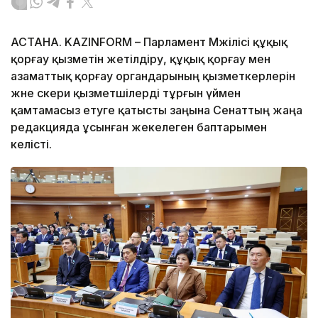
АСТАНА. KAZINFORM – Парламент Мәжілісі құқық
қорғау қызметін жетілдіру, құқық қорғау мен
азаматтық қорғау органдарының қызметкерлерін
және әскери қызметшілерді тұрғын үймен
қамтамасыз етуге қатысты заңына Сенаттың жаңа
редакцияда ұсынған жекелеген баптарымен
келісті.