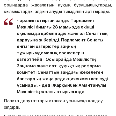
орындарда жасалатын құқық бұзушылықтардың,
қылмыстардың алдын алудың тиімділігін арттырады.
- Қаралып отырған заңды Парламент
Мәжілісі биылғы 28 мамырда екінші
оқылымда қабылдады және ол Сенаттың
қарауына жіберілді. Парламент Сенаты
енгізген өзгерістер заңның
тұжырымдамалық ережелерін
өзгертпейді. Осы орайда Мәжілістің
Заңнама және сот-құқықтық реформа
комитеті Сенаттың заңдағы жекелеген
баптардың жаңа редакциясымен келісуді
ұсынады, - деді Жарқынбек Амантайұлы
Мәжілістің жалпы отырысында.
Палата депутаттары аталған ұсынысқа қолдау
білдірді.