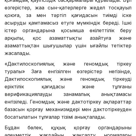
өзгерістер, жаңа сын-қатерлерге жедел тосқауыл
қоюға, заң мен тәртіп қағидасын тиімді іске
асыруды қамтамасыз етуге мүмкіндік береді. Ішкі
істер органдарына қосымша өкілеттілік беру
арқылы, қос азаматтықты азайтуға және
азаматтықтан шығушылар үшін ыңғайлы тетіктер
жасалады.
«Дактилоскопиялық және геномдық тіркеу
туралы» Заңға енгізілген өзгерістер негізінде,
Дактилоскопиялық және геномдық тіркеудің
еріктілік қағидасы және тұлғаны
верификациялаудың заңнамалық анықтамасы
енгізіледі. Геномдық және дактотіркеу ақпараттар
базасын қорғау механизмдері мен дактотіркеуден
босатылатын тұлғалар тізімі анықталады.
Бұдан бөлек, құқық қорғау органдарының
әлеуметтік жағдайын жақсарту нормалары