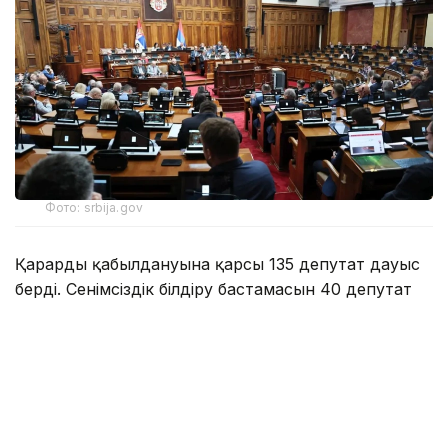
Фото: srbija.gov
Қарардың қабылдануына қарсы 135 депутат дауыс
берді. Сенімсіздік білдіру бастамасын 40 депутат
қолдаса, бір депутат қалыс қалды.
Сербияның Халық скупщинасы – елдің бір палаталы
парламенті.
Еске сала кетейік, биыл мамыр айында Белградта
студенттердің наразылық шеруі кезінде жаппай