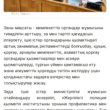
Фото: Мәжіліс
Заңның мақсаты - мемлекеттік органдар жұмысының
тиімділігін арттыру, заң мен тәртіп қағидасын
ілгерлету, ішкі істер органдарының қызметіндегі
артық заңнамалық регламенттеуді болғызбау, құқық
қорғау, арнаулы мемлекеттік, азаматтық қорғау
органдары қызметкерлері мен әскери
қызметшілерді, тұрғын үймен қамтамасыз ету
және әлеуметтік қорғаудың тетігін жетілдіру үшін
қолданыстағы заңдарға өзгерістер мен
толықтырулар жасау.
Заңда Ішкі істер министрлігінің жұмысын
оңтайландыру ескеріліп, «Жергілікті полиция
қызметі» институтының орнына профилактика мен
қоғамдық қауіпсіздік басқармалары құрылады. Бұл