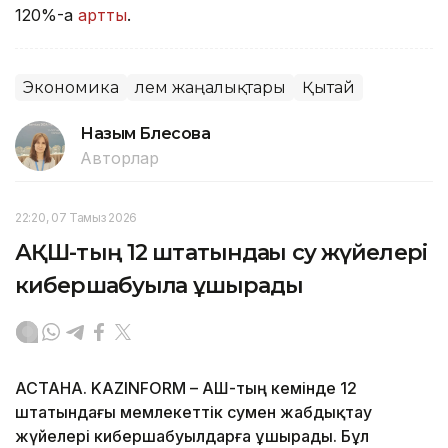
120%-ға
артты
.
Экономика
Әлем жаңалықтары
Қытай
Назым Бөлесова
Авторлар
22:20, 07 Тамыз 2026
АҚШ-тың 12 штатындағы су жүйелері
кибершабуылға ұшырады
АСТАНА. KAZINFORM – АҚШ-тың кемінде 12
штатындағы мемлекеттік сумен жабдықтау
жүйелері кибершабуылдарға ұшырады. Бұл