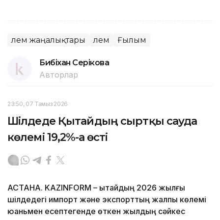
Әлем жаңалықтары
Әлем
Ғылым
Бибіхан Серікова
Авторлар
23:50, 07 Тамыз 2026
Шілдеде Қытайдың сыртқы сауда
көлемі 19,2%-ға өсті
АСТАНА. KAZINFORM – Қытайдың 2026 жылғы
шілдедегі импорт және экспорттың жалпы көлемі
юаньмен есептегенде өткен жылдың сәйкес