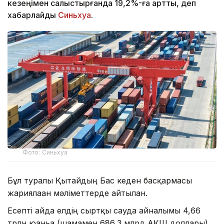
кезеңімен салыстырғанда 19,2%-ға артты, деп
хабарлайды
Синьхуа
.
Фото: Синьхуа
Бұл туралы Қытайдың Бас кеден басқармасы
жариялаған мәліметтерде айтылған.
Есепті айда елдің сыртқы сауда айналымы 4,66
трлн юаньға (шамамен 686,3 млрд АҚШ доллары)