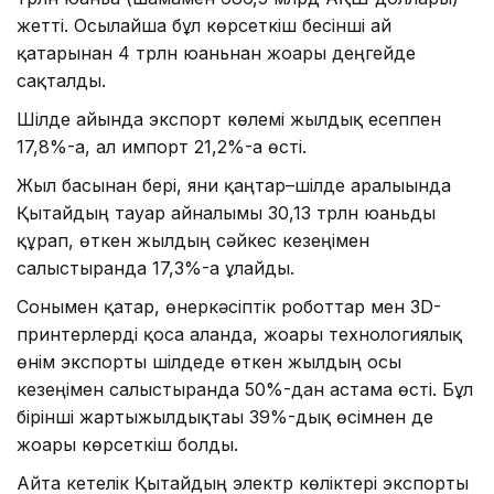
жетті. Осылайша бұл көрсеткіш бесінші ай
қатарынан 4 трлн юаньнан жоғары деңгейде
сақталды.
Шілде айында экспорт көлемі жылдық есеппен
17,8%-ға, ал импорт 21,2%-ға өсті.
Жыл басынан бері, яғни қаңтар–шілде аралығында
Қытайдың тауар айналымы 30,13 трлн юаньды
құрап, өткен жылдың сәйкес кезеңімен
салыстырғанда 17,3%-ға ұлғайды.
Сонымен қатар, өнеркәсіптік роботтар мен 3D-
принтерлерді қоса алғанда, жоғары технологиялық
өнім экспорты шілдеде өткен жылдың осы
кезеңімен салыстырғанда 50%-дан астамға өсті. Бұл
бірінші жартыжылдықтағы 39%-дық өсімнен де
жоғары көрсеткіш болды.
Айта кетелік Қытайдың электр көліктері экспорты