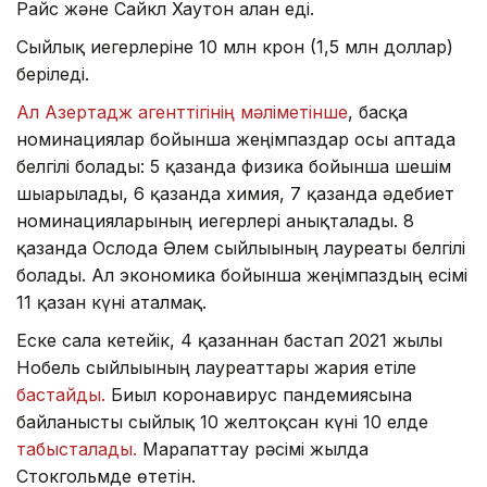
Райс және Сайкл Хаутон алған еді.
Сыйлық иегерлеріне 10 млн крон (1,5 млн доллар)
беріледі.
Ал Азертадж агенттігінің мәліметінше
, басқа
номинациялар бойынша жеңімпаздар осы аптада
белгілі болады: 5 қазанда физика бойынша шешім
шығарылады, 6 қазанда химия, 7 қазанда әдебиет
номинацияларының иегерлері анықталады. 8
қазанда Ослода Әлем сыйлығының лауреаты белгілі
болады. Ал экономика бойынша жеңімпаздың есімі
11 қазан күні аталмақ.
Еске сала кетейік, 4 қазаннан бастап 2021 жылғы
Нобель сыйлығының лауреаттары жария етіле
бастайды.
Биыл коронавирус пандемиясына
байланысты сыйлық 10 желтоқсан күні 10 елде
табысталады.
Марапаттау рәсімі жылда
Стокгольмде өтетін.