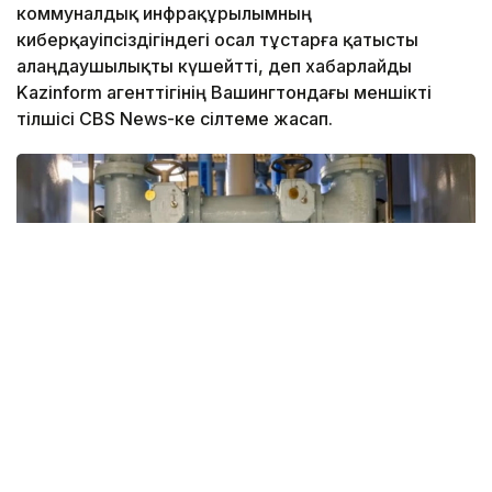
коммуналдық инфрақұрылымның
киберқауіпсіздігіндегі осал тұстарға қатысты
алаңдаушылықты күшейтті, деп хабарлайды
Kazinform агенттігінің Вашингтондағы меншікті
тілшісі CBS News-ке сілтеме жасап.
Фото: whyy.org