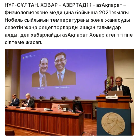
НҰР-СҰЛТАН. ХОВАР - АЗЕРТАДЖ - ҚазАқпарат –
Физиология және медицина бойынша 2021 жылғы
Нобель сыйлығын температураны және жанасуды
сезетін жаңа рецепторларды ашқан ғалымдар
алды, деп хабарлайды ҚазАқпарат Ховар агенттігіне
сілтеме жасап.