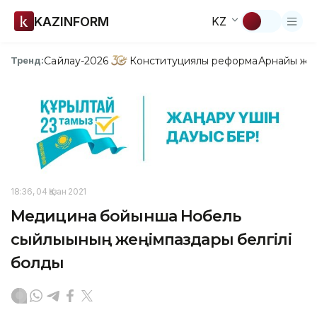
KAZINFORM
KZ
Сайлау-2026
Конституциялық реформа
Арнайы жо
Тренд:
18:36, 04 Қазан 2021
Медицина бойынша Нобель
сыйлығының жеңімпаздары белгілі
болды