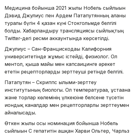
Медицина бойынша 2021 жылғы Нобель сыйлығын
Дэвид Джулиус пен Ардем Патапутянның алғаны
туралы бүгін 4 қазан күні Стокгольмде белгілі
болды. Хабарландыру трансляциясы сыйлықтың
Twitter-дегі ресми аккаунтында көрсетілді.
Джулиус – Сан-Францискодағы Калифорния
университетінде жұмыс істейді, физиолог. Ол
ментол, қыша майы мен капсаицинге әрекет
ететін рецепторларды зерттеуші ретінде белгілі.
Патапутян – Скриппс ғылыми-зерттеу
институтының биологы. Ол температураға, ұстағанға
және торлар көлемінің үлкеюіне белсене түсетін
иондық каналдар мен рецепторларлы зерттеумен
айналысады.
Өткен жылы осы номинация бойынша Нобель
сыйлығын С гепатитін ашқан Харви Ольтер, Чарльз