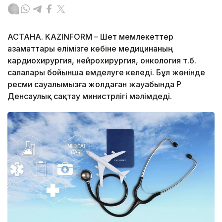
АСТАНА. KAZINFORM – Шет мемлекеттер
азаматтары елімізге көбіне медицинаның
кардиохирургия, нейрохирургия, онкология т.б.
салалары бойынша емделуге келеді. Бұл жөнінде
ресми сауалымызға жолдаған жауабында ҚР
Денсаулық сақтау министрлігі мәлімдеді.