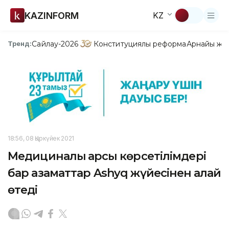
KAZINFORM
KZ
Сайлау-2026
Конституциялық реформа
Арнайы жо
Тренд:
18:56, 08 Қыркүйек 2021
Медициналық қарсы көрсетілімдері
бар азаматтар Ashyq жүйесінен қалай
өтеді