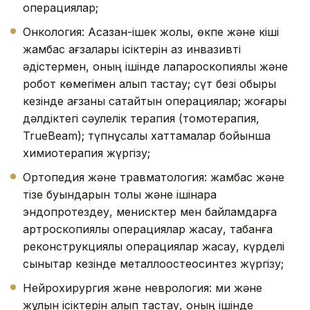
операциялар;
Онкология: Асқазан-ішек жолы, өкпе және кіші
жамбас ағзалары ісіктерін аз инвазивті
әдістермен, оның ішінде лапароскопиялық және
робот көмегімен алып тастау; сүт безі обыры
кезінде ағзаны сақтайтын операциялар; жоғары
дәлдіктегі сәулелік терапия (томотерапия,
TrueBeam); түпнұсқалық хаттамалар бойынша
химиотерапия жүргізу;
Ортопедия және травматология: жамбас және
тізе буындарын толық және ішінара
эндопротездеу, менисктер мен байламдарға
артроскопиялық операциялар жасау, табанға
реконструкциялық операциялар жасау, күрделі
сынықтар кезінде металлоостеосинтез жүргізу;
Нейрохирургия және неврология: ми және
жұлын ісіктерін алып тастау, оның ішінде