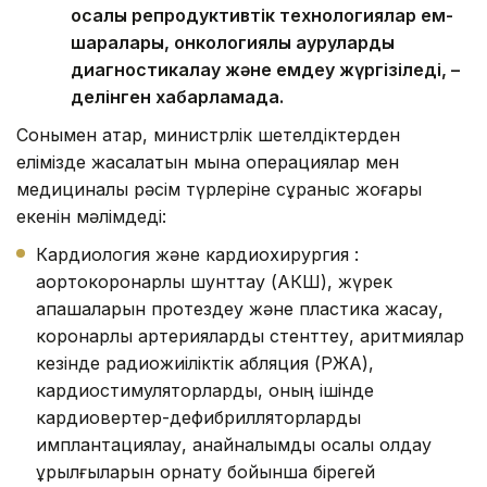
қосалқы репродуктивтік технологиялар ем-
шаралары, онкологиялық ауруларды
диагностикалау және емдеу жүргізіледі, –
делінген хабарламада.
Сонымен қатар, министрлік шетелдіктерден
елімізде жасалатын мына операциялар мен
медициналық рәсім түрлеріне сұраныс жоғары
екенін мәлімдеді:
Кардиология және кардиохирургия :
аортокоронарлық шунттау (АКШ), жүрек
қақпақшаларын протездеу және пластика жасау,
коронарлық артерияларды стенттеу, аритмиялар
кезінде радиожиіліктік абляция (РЖА),
кардиостимуляторларды, оның ішінде
кардиовертер-дефибрилляторларды
имплантациялау, қанайналымды қосалқы қолдау
құрылғыларын орнату бойынша бірегей