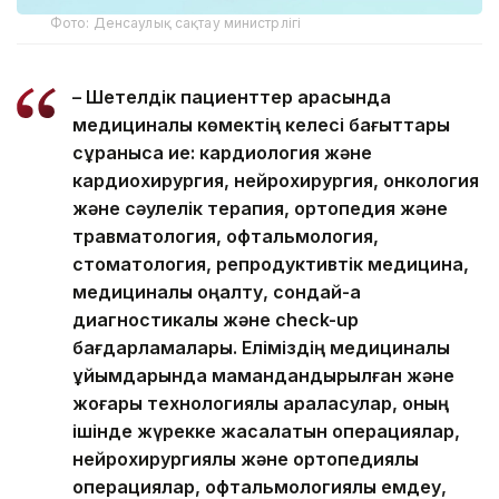
Фото: Денсаулық сақтау министрлігі
– Шетелдік пациенттер арасында
медициналық көмектің келесі бағыттары
сұранысқа ие: кардиология және
кардиохирургия, нейрохирургия, онкология
және сәулелік терапия, ортопедия және
травматология, офтальмология,
стоматология, репродуктивтік медицина,
медициналық оңалту, сондай-ақ
диагностикалық және check-up
бағдарламалары. Еліміздің медициналық
ұйымдарында мамандандырылған және
жоғары технологиялық араласулар, оның
ішінде жүрекке жасалатын операциялар,
нейрохирургиялық және ортопедиялық
операциялар, офтальмологиялық емдеу,