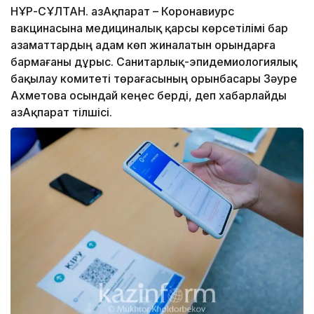
НҰР-СҰЛТАН. ҚазАқпарат – Коронавиурс
вакцинасына медициналық қарсы көрсетілімі бар
азаматтардың адам көп жиналатын орындарға
бармағаны дұрыс. Санитарлық-эпидемиологиялық
бақылау комитеті төрағасының орынбасары Зәуре
Ахметова осындай кеңес берді, деп хабарлайды
ҚазАқпарат тілшісі.