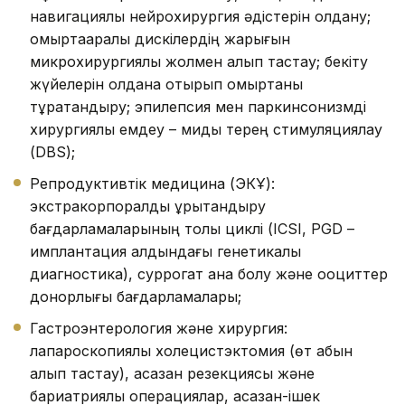
навигациялық нейрохирургия әдістерін қолдану;
омыртқааралық дискілердің жарығын
микрохирургиялық жолмен алып тастау; бекіту
жүйелерін қолдана отырып омыртқаны
тұрақтандыру; эпилепсия мен паркинсонизмді
хирургиялық емдеу – миды терең стимуляциялау
(DBS);
Репродуктивтік медицина (ЭКҰ):
экстракорпоралдық ұрықтандыру
бағдарламаларының толық циклі (ICSI, PGD –
имплантация алдындағы генетикалық
диагностика), суррогат ана болу және ооциттер
донорлығы бағдарламалары;
Гастроэнтерология және хирургия:
лапароскопиялық холецистэктомия (өт қабын
алып тастау), асқазан резекциясы және
бариатриялық операциялар, асқазан-ішек