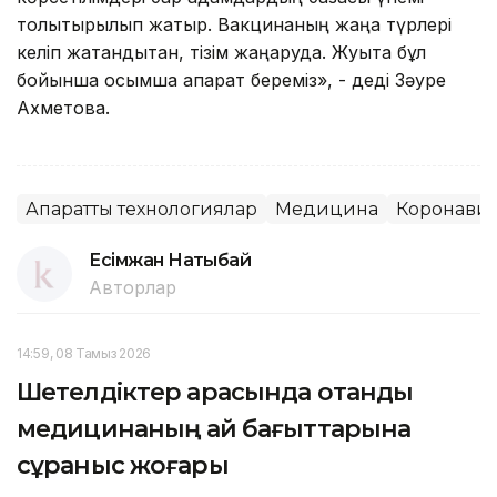
толықтырылып жатыр. Вакцинаның жаңа түрлері
келіп жатқандықтан, тізім жаңаруда. Жуықта бұл
бойынша қосымша ақпарат береміз», - деді Зәуре
Ахметова.
Ақпараттық технологиялар
Медицина
Коронави
Есімжан Нақтыбай
Авторлар
14:59, 08 Тамыз 2026
Шетелдіктер арасында отандық
медицинаның қай бағыттарына
сұраныс жоғары