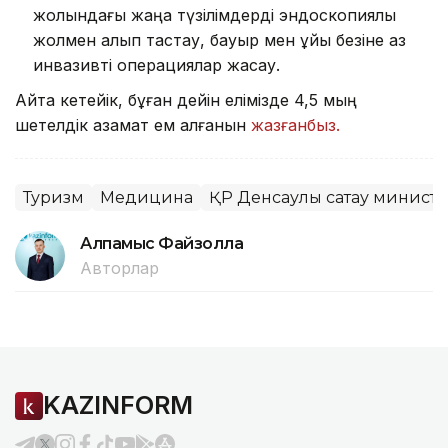
жолындағы жаңа түзілімдерді эндоскопиялық
жолмен алып тастау, бауыр мен ұйқы безіне аз
инвазивті операциялар жасау.
Айта кетейік, бұған дейін елімізде 4,5 мың
шетелдік азамат ем алғанын
жазғанбыз.
Туризм
Медицина
ҚР Денсаулық сақтау министр
Алпамыс Файзолла
Авторлар
KAZINFORM