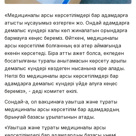
«Медициналық қарсы көрсетілімдері бар адамдарға
қатысты нұсқауымыз өзгерген жоқ. Ондай адамдарға
демалыс күндері халық көп жиналатын орындарға
бармауға кеңес береміз. Өйткені, медициналық
қарсы көрсетілімі болғанның өзі қатер аймағында
екенін көрсетеді. Бірақ қатты қажет болса, екпеден
босатылғаны туралы анықтамасын көрсету арқылы
демалыс күндері көздеген нысанына кіре алады.
Негізі біз медициналық қарсы көрсетілімдері бар
адамдарға демалыс күндері үйде қалуға кеңес
береміз», - деді комитет өкілі.
Сондай-ақ, ол вакцинаға уақытша және тұрақты
медициналық қарсы көрсетілім бар адамдардың
бірыңғай базасы құрылатынын атады.
«Уақытша және тұрақты медициналық қарсы
көрсетілімдері бар адамдардың базасы үнемі