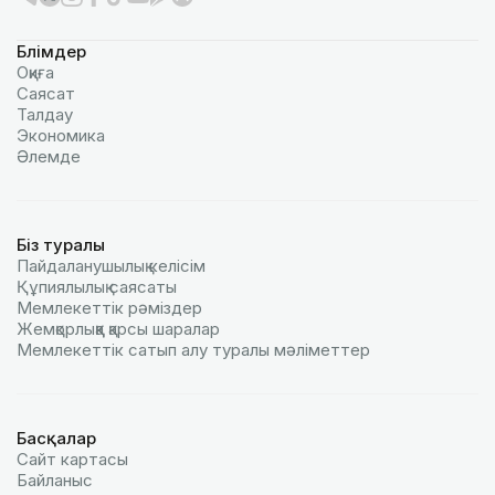
Бөлімдер
Оқиға
Саясат
Талдау
Экономика
Әлемде
Біз туралы
Пайдаланушылық келiciм
Құпиялылық саясаты
Мемлекеттік рәміздер
Жемқорлыққа қарсы шаралар
Мемлекеттік сатып алу туралы мәлiметтер
Басқалар
Сайт картасы
Байланыс