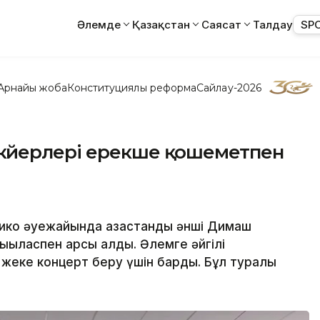
Әлемде
Қазақстан
Саясат
Талдау
SP
Арнайы жоба
Конституциялық реформа
Сайлау-2026
үйерлері ерекше қошеметпен
ико әуежайында қазақстандық әнші Димаш
қыласпен қарсы алды. Әлемге әйгілі
а жеке концерт беру үшін барды. Бұл туралы