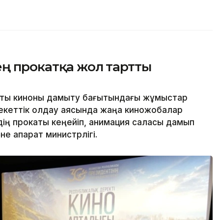
ең прокатқа жол тартты
ттық киноны дамыту бағытындағы жұмыстар
екеттік қолдау аясында жаңа киножобалар
ің прокаты кеңейіп, анимация саласы дамып
е ақпарат министрлігі.