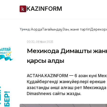
KAZINFORM
Ақорда
Тағайындау
Заң және тәртіп
Дерекқор
Тренд:
00:32, 08 Қазан 2025
Мехикода Димашты жанк
қарсы алды
АСТАНА.KAZINFORM — 6 қазан күні Мех
Құдайбергенді жанкүйерлері ерекше ы
қазақстандық әнші алғаш рет Мексикад
Dimashnews сайты жазды.