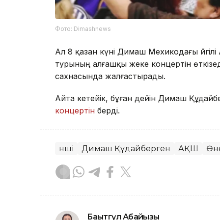
Фото: Dimashnews
Ал 8 қазан күні Димаш Мехикодағы әйгілі 
турының алғашқы жеке концертін өткізеді.
сахнасында жалғастырады.
Айта кетейік, бұған дейін Димаш Құдайб
концертін
берді.
Әнші
Димаш Құдайберген
АҚШ
Өн
Бақытгүл Абайқызы