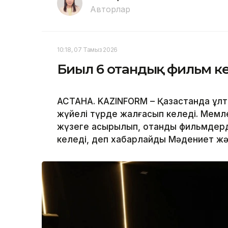
Авторлар
10:18, 07 Тамыз 2026
Биыл 6 отандық фильм к
АСТАНА. KAZINFORM – Қазақстанда ұл
жүйелі түрде жалғасып келеді. Мемл
жүзеге асырылып, отандық фильмдерд
келеді, деп хабарлайды Мәдениет жән