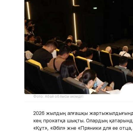
Фото: Абай облысы әкімдігі
2026 жылдың алғашқы жартыжылдығында 
кең прокатқа шықты. Олардың қатарында
«Құт», «Әбіл» және «Пряники для ее отца,