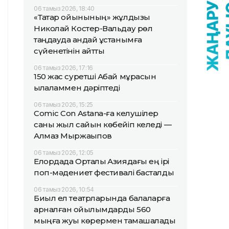
06 тамыз 2026, 18:40
«Тақтар ойынының» жұлдызы
Николай Костер-Вальдау рөл
таңдауда қандай ұстанымға
сүйенетінін айтты
06 тамыз 2026, 17:16
150 жас суретші Абай мұрасын
қылқаламмен дәріптеді
06 тамыз 2026, 15:25
Comic Con Astana-ға келушілер
саны жыл сайын көбейіп келеді —
Алмаз Мыржақыпов
06 тамыз 2026, 12:05
Елордада Орталық Азиядағы ең ірі
поп-мәдениет фестивалі басталды
06 тамыз 2026, 10:54
Биыл ел театрларында балаларға
арналған қойылымдарды 560
мыңға жуық көрермен тамашалады