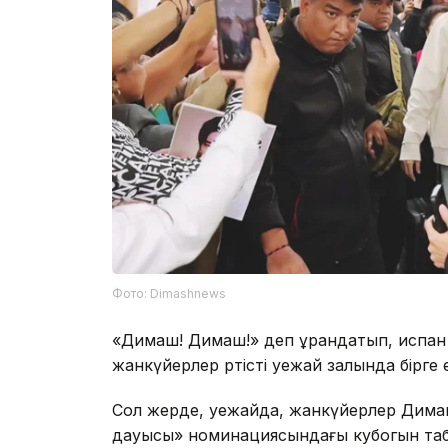
Фото: Dimashnews
«Димаш! Димаш!» деп ұрандатып, испан ті
жанкүйерлер әртісті әуежай залында бірге 
Сол жерде, әуежайда, жанкүйерлер Дим
дауысы» номинациясындағы кубогын та