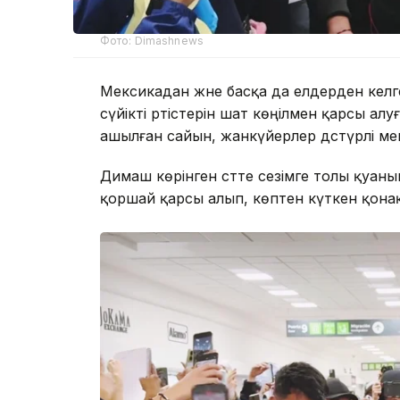
Фото: Dimashnews
Мексикадан және басқа да елдерден келге
сүйікті әртістерін шат көңілмен қарсы ал
ашылған сайын, жанкүйерлер дәстүрлі ме
Димаш көрінген сәтте сезімге толы қуан
қоршай қарсы алып, көптен күткен қона