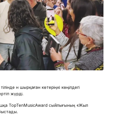
лінде ән шырқаған көтеріңкі көңілдегі
ертіп жүрді.
ашқа TopTenMusicAward сыйлығының «Жыл
быстады.