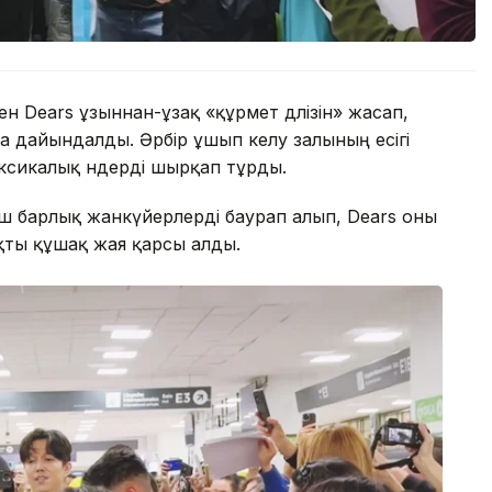
н Dears ұзыннан-ұзақ «құрмет дәлізін» жасап,
уға дайындалды. Әрбір ұшып келу залының есігі
ксикалық әндерді шырқап тұрды.
ыш барлық жанкүйерлерді баурап алып, Dears оны
қты құшақ жая қарсы алды.