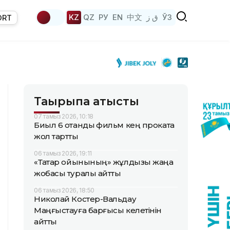
KZ
QZ
РУ
EN
中文
ق ز
ЎЗ
ORT
Тақырыпқа қатысты
07 тамыз 2026, 10:18
Биыл 6 отандық фильм кең прокатқа
жол тартты
06 тамыз 2026, 19:11
«Тақтар ойынының» жұлдызы жаңа
жобасы туралы айтты
06 тамыз 2026, 18:50
Николай Костер-Вальдау
Маңғыстауға барғысы келетінін
айтты