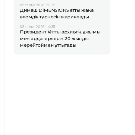
05 тамыз 2026, 20:55
Димаш DiMENSIONS атты жаңа
әлемдік турнесін жариялады
05 тамыз 2026, 14:35
Президент Ұлттық архивтің ұжымы
мен ардагерлерін 20 жылдық
мерейтоймен құттықтады