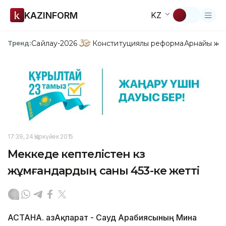
KAZINFORM
KZ
Сайлау-2026
Конституциялық реформа
Арнайы жо
Тренд:
17:39, 24 Қыркүйек 2015
Меккеде кептелістен көз
жұмғандардың саны 453-ке жетті
АСТАНА. ҚазАқпарат - Сауд Арабиясының Мина