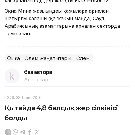
хабарланған еді, деп жазады РИА Новости.
Оқиға Мина жазығындағы қажыларға арналған
шатырлы қалашыққа жақын маңда, Сауд
Арабиясының азаматтарына арналған секторда
орын алған.
Оқиға
Әлем жаңалықтары
Әлем
без автора
Авторлар
20:26, 08 Тамыз 2026
Қытайда 4,8 балдық жер сілкінісі
болды