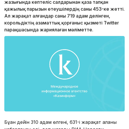
жазығында кептеліс салдарынан қаза тапқан
қажылық парызын өтеушілердің саны 453-ке жетті.
Ал жарақат алғандар саны 719 адам делінген,
корольдіктің азаматтық қорғаныс қызметі Twitter
парақшасында жариялаған мәліметте.
Бұған дейін 310 адам өлгені, 631-і жарақат алғаны