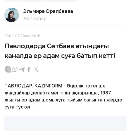
Эльмира Оралбаева
Авторлар
22:00, 07 Тамыз 2026
Павлодарда Сәтбаев атындағы
каналда ер адам суға батып кетті
ПАВЛОДАР. KAZINFORM - Өңірлік төтенше
жағдайлар департаментінің ақпарынша, 1987
жылғы ер адам шомылуға тыйым салынған жерде
суға түскен.