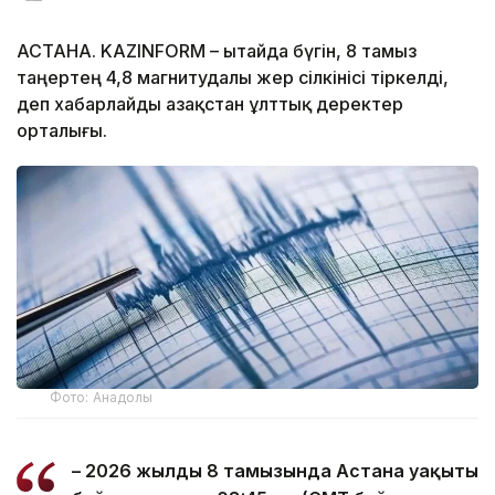
АСТАНА. KAZINFORM – Қытайда бүгін, 8 тамыз
таңертең 4,8 магнитудалы жер сілкінісі тіркелді,
деп хабарлайды Қазақстан ұлттық деректер
орталығы.
Фото: Анадолы
– 2026 жылдың 8 тамызында Астана уақыты