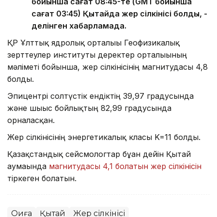
бойынша сағат 08:45-те (GMT бойынша
сағат 03:45) Қытайда жер сілкінісі болды, -
делінген хабарламада.
ҚР Ұлттық ядролық орталығы Геофизикалық
зерттеулер институты деректер орталығының
мәліметі бойынша, жер сілкінісінің магнитудасы 4,8
болды.
Эпицентрі солтүстік ендіктің 39,97 градусында
және шығыс бойлықтың 82,99 градусында
орналасқан.
Жер сілкінісінің энергетикалық класы K=11 болды.
Қазақстандық сейсмологтар бұған дейін Қытай
аумағында
магнитудасы 4,1 болатын жер сілкінісін
тіркеген болатын.
Оқиға
Қытай
Жер сілкінісі