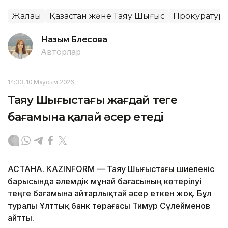
Жалақы
Қазақстан және Таяу Шығыс
Прокуратур
Назым Бөлесова
Авторлар
14:33, 10 Маусым 2026
Таяу Шығыстағы жағдай теңге
бағамына қалай әсер етеді
АСТАНА. KAZINFORM — Таяу Шығыстағы шиеленіс
барысында әлемдік мұнай бағасының көтерілуі
теңге бағамына айтарлықтай әсер еткен жоқ. Бұл
туралы Ұлттық банк төрағасы Тимур Сүлейменов
айтты.