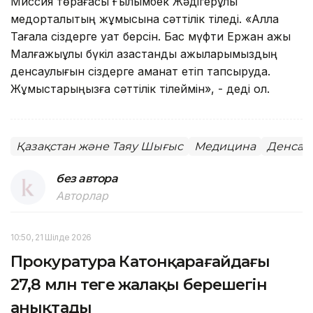
Миссия төрағасы Ғылымбек Жәдігерұлы
медорталықтың жұмысына сәттілік тіледі. «Алла
Тағала сіздерге қуат берсін. Бас мүфти Ержан қажы
Малғажыұлы бүкіл қазақстандық қажыларымыздың
денсаулығын сіздерге аманат етіп тапсыруда.
Жұмыстарыңызға сәттілік тілеймін», - деді ол.
Қазақстан және Таяу Шығыс
Медицина
Денсау
без автора
Авторлар
10:50, 21 Шілде 2026
Прокуратура Катонқарағайдағы
27,8 млн теңге жалақы берешегін
анықтады