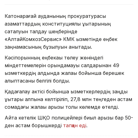
Катонқарағай ауданының прокуратурасы
азаматтардың конституциялық құқықтарының
сақталуын талдау шеңберінде
«АлтайКомхозСервис» КМК қызметінде еңбек
заңнамасының бұзылуын анықтады.
Кәсіпорынның еңбекақы төлеу жөніндегі
міндеттемелерін орындамауы салдарынан 49
қызметкердің алдында жалақы бойынша берешек
қалыптасқаны белгілі болды.
Қадағалау актісі бойынша қызметкерлердің заңды
құқықтары қалпына келтіріліп, 27,8 млн теңгеден астам
сомадағы жалақы қарызы толық көлемде өтелді.
Айта кетелік ШҚО полицейлері биыл қарызы бар 50-
ден астам борышкерді
тапқан еді
.