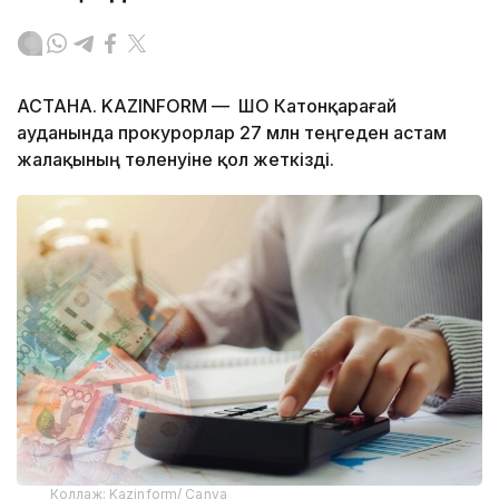
АСТАНА. KAZINFORM — ШҚО Катонқарағай
ауданында прокурорлар 27 млн теңгеден астам
жалақының төленуіне қол жеткізді.
Коллаж: Kazinform/ Canva