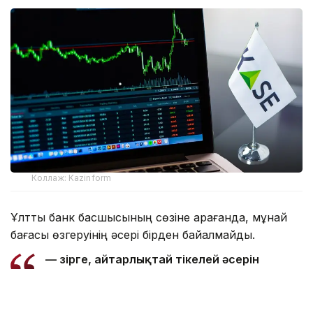
Коллаж: Kazinform
Ұлттық банк басшысының сөзіне қарағанда, мұнай
бағасы өзгеруінің әсері бірден байқалмайды.
— Әзірге, айтарлықтай тікелей әсерін
байқаған жоқпыз. Өйткені мұнай
бағасының өсуі біраздан кейін әсерін
береді, яғни бір жарым немесе екі ай уақыт