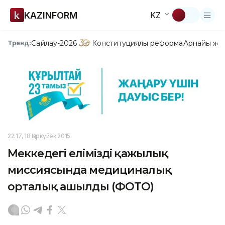
KAZINFORM
KZ
Сайлау-2026
Конституциялық реформа
Арнайы жо
Тренд:
22:17, 18 Қыркүйек 2015
Меккедегі еліміздің қажылық
миссиясында медициналық
орталық ашылды (ФОТО)