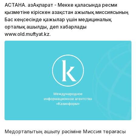
АСТАНА. ҚазАқпарат - Мекке қаласында ресми
қызметіне кіріскен Қазақстан Қажылық миссиясының
Бас кеңсесінде қажылар үшін медициналық
орталық ашылды, деп хабарлады
www.old.muftyat.kz.
Медорталықтың ашылу рәсіміне Миссия төрағасы