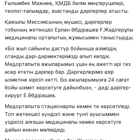
Ғылымбек Мәжиев, ҚМДБ бөлім меңгерушілері,
теолог-ғалымдар, қазақстандық дәрігерлер қатысты.
Қажылық Миссиясының мүшесі, дәрігерлер
тобының жетекшісі Ерлан Әбдірашев Ғ.Жәдігерұлы
медициналық орталықтың жұмысымен таныстырды.
«Біз жыл сайынғы дәстүр бойынша өзіміздің
отандық дәрі-дәрмектерімізді алып келдік.
Медорталықта қажыларымыз үшін ең қажетті әрі тез
әсер ететін дәрілер бар. Дәрігерлеріміз қазір
қызметіне кірісіп кетті. Біз қажыларымызға 24 сағат
бойы қызмет көрсетуге дайынбыз», - деді дәрігер-
хирург Е.Әбдірашев.
Медорталықта стационарлық көмек те көрсетіледі.
Топ жетекшісі күндізгі және түнгі ауысыммен
үздіксіз алғашқы медициналық көмек көрсетуге
дайын екенін мәлімдеді.