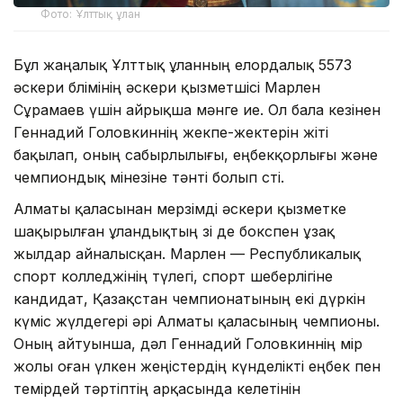
Фото: Ұлттық ұлан
Бұл жаңалық Ұлттық ұланның елордалық 5573
әскери бөлімінің әскери қызметшісі Марлен
Сұрамаев үшін айрықша мәнге ие. Ол бала кезінен
Геннадий Головкиннің жекпе-жектерін жіті
бақылап, оның сабырлылығы, еңбекқорлығы және
чемпиондық мінезіне тәнті болып өсті.
Алматы қаласынан мерзімді әскери қызметке
шақырылған ұландықтың өзі де бокспен ұзақ
жылдар айналысқан. Марлен — Республикалық
спорт колледжінің түлегі, спорт шеберлігіне
кандидат, Қазақстан чемпионатының екі дүркін
күміс жүлдегері әрі Алматы қаласының чемпионы.
Оның айтуынша, дәл Геннадий Головкиннің өмір
жолы оған үлкен жеңістердің күнделікті еңбек пен
темірдей тәртіптің арқасында келетінін