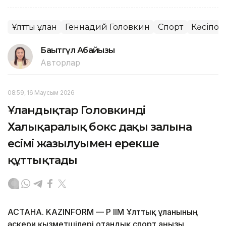
Ұлттық ұлан
Геннадий Головкин
Спорт
Кәсіпқой
Бақытгүл Абайқызы
Авторлар
08:59, 16 Маусым 2026
Ұландықтар Головкинді
Халықаралық бокс даңқы залына
есімі жазылуымен ерекше
құттықтады
АСТАНА. KAZINFORM — ҚР ІІМ Ұлттық ұланының
әскери қызметшілері отандық спорт аңызы