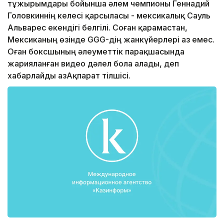
тұжырымдары бойынша әлем чемпионы Геннадий
Головкиннің келесі қарсыласы - мексикалық Сауль
Альварес екендігі белгілі. Соған қарамастан,
Мексиканың өзінде GGG-дің жанкүйерлері аз емес.
Оған боксшының әлеуметтік парақшасында
жарияланған видео дәлел бола алады, деп
xабарлайды ҚазАқпарат тілшісі.