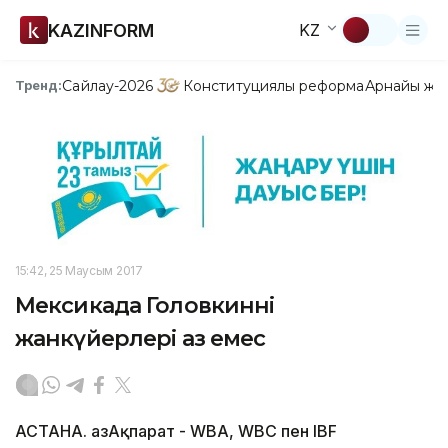
KAZINFORM
KZ
Сайлау-2026
Конституциялық реформа
Арнайы жо
Тренд:
15:42, 25 Маусым 2017
Мексикада Головкиннің
жанкүйерлері аз емес
АСТАНА. ҚазАқпарат - WBA, WBC пен IBF