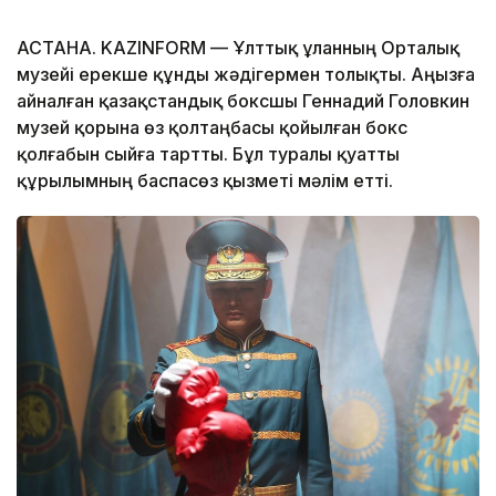
АСТАНА. KAZINFORM — Ұлттық ұланның Орталық
музейі ерекше құнды жәдігермен толықты. Аңызға
айналған қазақстандық боксшы Геннадий Головкин
музей қорына өз қолтаңбасы қойылған бокс
қолғабын сыйға тартты. Бұл туралы қуатты
құрылымның баспасөз қызметі мәлім етті.