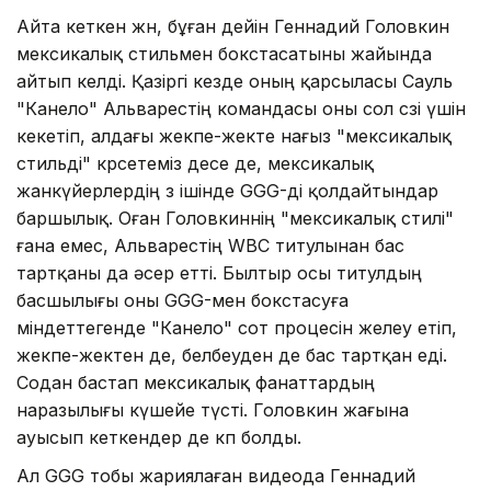
Айта кеткен жөн, бұған дейін Геннадий Головкин
мексикалық стильмен бокстасатыны жайында
айтып келді. Қазіргі кезде оның қарсыласы Сауль
"Канело" Альварестің командасы оны сол сөзі үшін
кекетіп, алдағы жекпе-жекте нағыз "мексикалық
стильді" көрсетеміз десе де, мексикалық
жанкүйерлердің өз ішінде GGG-ді қолдайтындар
баршылық. Оған Головкиннің "мексикалық стилі"
ғана емес, Альварестің WBC титулынан бас
тартқаны да әсер етті. Былтыр осы титулдың
басшылығы оны GGG-мен бокстасуға
міндеттегенде "Канело" сот процесін желеу етіп,
жекпе-жектен де, белбеуден де бас тартқан еді.
Содан бастап мексикалық фанаттардың
наразылығы күшейе түсті. Головкин жағына
ауысып кеткендер де көп болды.
Ал GGG тобы жариялаған видеода Геннадий