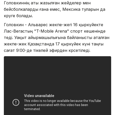
Головкиннің аты жазылған жейделер мен
бейсболкаларды ғана емес, Мексика туларын да
көруге болады.
Головкин - Альварес жекпе-жегі 16 қыркүйекте
Лас-Вегастың "T-Mobile Arena" спорт кешенінде
өтеді. Уақыт айырмашылығына байланысты аталған
жекпе-жек Қазақстанда 17 қыркүйек күні таңғы
сағат 9:00-де тікелей эфирден көрсетіледі.