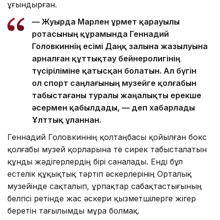
ұғындырған.
— Жуырда Марлен Құрмет қарауылы
ротасының құрамында Геннадий
Головкиннің есімі Даңқ залына жазылуына
арналған құттықтау бейнеролигінің
түсіріліміне қатысқан болатын. Ал бүгін
ол спорт саңлағының музейге қолғабын
табыстағаны туралы жаңалықты ерекше
әсермен қабылдады, — деп хабарлады
Ұлттық ұланнан.
Геннадий Головкиннің қолтаңбасы қойылған бокс
қолғабы музей қорларына өте сирек табысталатын
құнды жәдігерлердің бірі саналады. Енді бұл
естелік құқықтық тәртіп әскерлерінің Орталық
музейінде сақталып, ұрпақтар сабақтастығының
белгісі ретінде жас әскери қызметшілерге жігер
беретін тағылымды мұра болмақ.