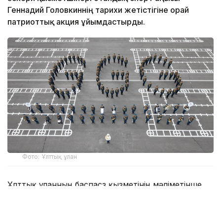
Геннадий Головкиннің тарихи жетістігіне орай
патриоттық акция ұйымдастырды.
Фото: Ұлттық ұлан
Ұлттық ұланның баспасөз қызметінің мәліметінше,
атақты боксшының спорттағы ерен еңбегі мен ел
абыройын асқақтатқан жетістіктеріне құрмет