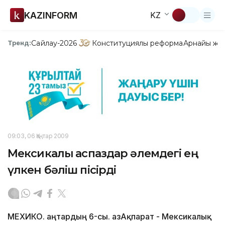
KAZINFORM
KZ
Сайлау-2026
Конституциялық реформа
Арнайы жо
Тренд:
09:03, 06 Қаңтар 2009
Мексикалық аспаздар әлемдегі ең
үлкен бәліш пісірді
МЕХИКО. Қаңтардың 6-сы. ҚазАқпарат - Мексикалық