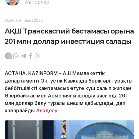
Авторлар
05:50, 09 Тамыз 2026
АҚШ Транскаспий бастамасы қорына
201 млн доллар инвестиция салады
АСТАНА. KAZINFORM – АҚШ Мемлекеттік
департаменті Оңтүстік Кавказда берік әрі тұрақты
бейбітшілікті қамтамасыз етуге күш салып жатқан
Әзербайжан мен Арменияны қолдау аясында 201
млн доллар бөлу туралы шешім қабылдады, деп
хабарлайды
Анадолу
.