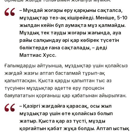
– Мұндай жоғары еру қарқыны сақталса,
мұздықтар тез-ақ кішірейеді. Меніңше, 5-10
жылдан кейін бұл аумақта мұз қалмайды.
Мұздық тек таудың жоғары жағында, ауа
райы салқындау әрі қар көбірек түсетін
бөліктерде ғана сақталады, – деді
Маттиас Хусс.
Ғалымдардың айтуынша, мұздықтар үшін қолайсыз
жағдай жазғы аптап басталмай тұрып-ақ
қалыптасқан. Қыста қардың қалыптан тыс аз
түсуінен мұздықтар әдетте еру процесін
баяулататын қорғаныш қар қабатынан айырылған.
– Қазіргі жағдайға қарасақ, осы жыл
мұздықтар үшін өте қолайсыз болып
жатыр. Қыста қар аз түсті, мұзды
қорғайтын қабат жұқа болды. Аптап ыстық