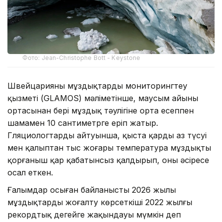
Фото: Jean-Christophe Bott - Keystone
Швейцарияның мұздықтарды мониторингтеу
қызметі (GLAMOS) мәліметінше, маусым айының
ортасынан бері мұздық тәулігіне орта есеппен
шамамен 10 сантиметрге еріп жатыр.
Гляциологтардың айтуынша, қыста қардың аз түсуі
мен қалыптан тыс жоғары температура мұздықты
қорғаныш қар қабатынсыз қалдырып, оны әсіресе
осал еткен.
Ғалымдар осыған байланысты 2026 жылы
мұздықтардың жоғалту көрсеткіші 2022 жылғы
рекордтық деңгейге жақындауы мүмкін деп