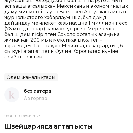
жұмсалған. Рекордсмен-бәлішті пісіруге 2 мың
аспазшы атсалысқан.Мексиканың экономикалық
даму министрі Лаура Влеаскес Алсуа ханымның
журналистерге хабарлауынша, бұл дәмді
дайындау мемлекет қазынасына 1 миллион песо
(76 мың доллар) салмақ түсірген. Мерекелік
бәліш дәм пісірілген Соколо орталық алаңына
жиналған 200 мың мексикалыққа тегін
таратылды. Тәтті тоқаш Мексикада қаңтардың 6-
сы күні атап өтілетін Әулие Корольдер күніне
орай пісірілген.
Әлем жаңалықтары
без автора
Авторлар
06:41, 09 Тамыз 2026
Швейцарияда аптап ыстық