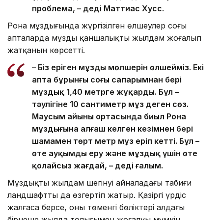
проблема, – деді Маттиас Хусс.
Рона мұздығында жүргізілген өлшеулер соңғы
апталарда мұздың қаншалықты жылдам жоғалып
жатқанын көрсетті.
– Біз еріген мұздың мөлшерін өлшейміз. Екі
апта бұрынғы соңғы сапарымнан бері
мұздық 1,40 метрге жұқарды. Бұл –
тәулігіне 10 сантиметр мұз деген сөз.
Маусым айының ортасында биыл Рона
мұздығына алғаш келген кезімнен бері
шамамен төрт метр мұз еріп кетті. Бұл –
өте ауқымды еру және мұздық үшін өте
қолайсыз жағдай, – деді ғалым.
Мұздықтың жылдам шегінуі айналадағы табиғи
ландшафтты да өзгертіп жатыр. Қазіргі үрдіс
жалғаса берсе, оның төменгі бөліктері алдағы
бірнеше жылда толығымен жоғалуы мүмкін.