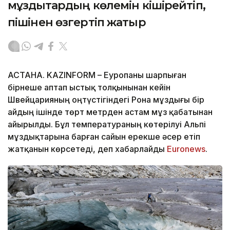
мұздықтардың көлемін кішірейтіп,
пішінен өзгертіп жатыр
АСТАНА. KAZINFORM – Еуропаны шарпыған
бірнеше аптап ыстық толқынынан кейін
Швейцарияның оңтүстігіндегі Рона мұздығы бір
айдың ішінде төрт метрден астам мұз қабатынан
айырылды. Бұл температураның көтерілуі Альпі
мұздықтарына барған сайын ерекше әсер етіп
жатқанын көрсетеді, деп хабарлайды
Еuronews
.