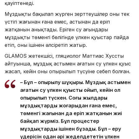
қауіптенеді.
Мұздықты бақылап жүрген зерттеушілер оның тек
үстіңгі жағынан ғана емес, астынан да еріп
жатқанын анықтады. Еріген су ағындары
мұздықтың төменгі бөлігінде үлкен қуыстар пайда
етіп, оны ішінен әлсіретіп жатыр.
GLAMOS жетекшісі, гляциолог Маттиас Хусстың
айтуынша, мұздық астымен ағатын су үлкен қуыс
жасап, кейін оның опырылып түсуіне себеп болған.
– Бұл – опырылу шұңқыры. Мұздық астымен
ағатын су үлкен қуысты ойып, кейін ол
опырылып түскен. Соңғы жылдары
мұздықтардың жоғарыдан ғана емес,
төменгі жағынан да еріп жатқанын жиі
байқап жүрміз. Бұл процестер
мұздықтарды ішінен бұзады. Бұл – еру
үдерісін одан әрі жеделдететін үлкен