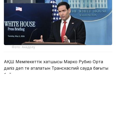
Фото: Анадолу
АҚШ Мемлекеттік хатшысы Марко Рубио Орта
дәліз деп те аталатын Транскаспий сауда бағыты
бойындағы жеке сектор инвестицияларына қолдау
көрсететін Транскаспий бастамасы қорының
құрылғанын мәлімдеді.
Әзербайжан мен Армения арасындағы бейбіт
келісімдердің бірінші жылдығына орай мәлімдеме
жасаған Рубио жаңа директорлар кеңесі