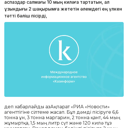
аспаздар салмағы 10 мың киләға тартатын, ал
ұзындығы 2 шақырымға жететін әлемдегі ең үлкен
тәтті бәліш пісірді,
деп хабарлайды ҚазАқпарат «РИА «Новости»
агенттігіне сілтеме жасап. Бұл дәмді пісіруге 6,6
тонна ұн, 3 тонна маргарин, 2 тонна қант, 44 мың
жұмыртқа, 1,5 мың литр сүт және 120 килә тұз