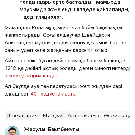
толқындары ерте басталды – мамырда,
маусымда және енді шілдеде қайталанды,
– деді гляциолог.
Мамандар Рона мұздығын жаз бойы бақылауды
жалғастырады. Соңғы өлшеулер Швейцария
Альпісіндегі мұздықтардың шегіну қарқыны барған
сайын үдеп келе жатқанын көрсетіп отыр.
Айта кетейік, бұған дейін еліміздің басым бөлігінде
42°C-қа дейінгі ыстық болады деген синоптиктердің
ескертуі жарияланды
.
Ал Сеулде ауа температурасы жеті жылдан бері
алғаш рет
40 градустан асты
.
Швейцария
Мұздық
Аптап ыстық
Әлем жаңал
Жасұлан Бақытбекұлы