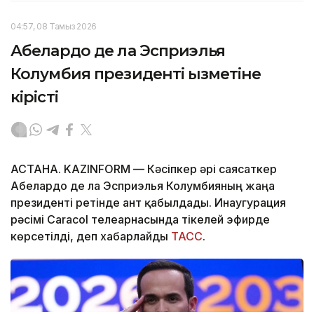
04:57, 08 Тамыз 2026
Абелардо де ла Эсприэлья
Колумбия президенті қызметіне
кірісті
АСТАНА. KAZINFORM —
Кәсіпкер әрі саясаткер
Абелардо де ла Эсприэлья Колумбияның жаңа
президенті ретінде ант қабылдады. Инаугурация
рәсімі Caracol телеарнасында тікелей эфирде
көрсетілді, деп хабарлайды
ТАСС
.