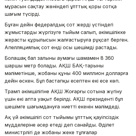
мұрасын сақтау жөніндегі ұлттық қоры сотқа
шағым түсірді.
Бұған дейін федералдық сот жердің үстіндегі
жұмыстарды жүргізуге тыйым салып, әкімшілікке
жерасты құрылысын жалғастыруға рұқсат берген.
Апелляциялық сот енді осы шешімді растады.
Болашақ бал залының аумағы шамамен 8 360
шаршы метр болады. АҚШ БАҚ-тарының
мәліметінше, жобаның құны 400 миллион долларға
дейін өскен. Бұл бастапқы есептен екі есе көп.
Трамп әкімшілігіне АҚШ Жоғарғы сотына жүгіну
үшін екі апта уақыт берілді. АҚШ президенті бұл
шешімге шағымдануға ниетті екенін мәлімдеді.
Ақ үй әкімшілігі сот тыйымы ұлттық қауіпсіздік
мүдделеріне әсер етеді деп санайды. Әділет
министрлігі де жобаны жеке тұлғалар