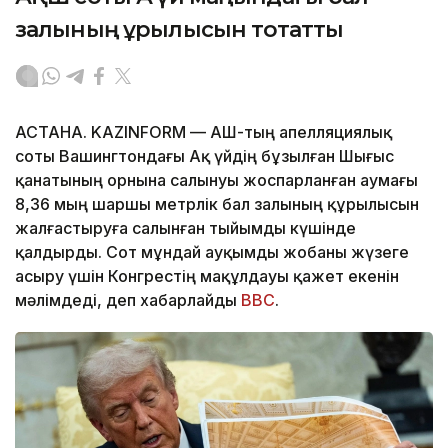
залының құрылысын тоқтатты
АСТАНА. KAZINFORM — АҚШ-тың апелляциялық
соты Вашингтондағы Ақ үйдің бұзылған Шығыс
қанатының орнына салынуы жоспарланған аумағы
8,36 мың шаршы метрлік бал залының құрылысын
жалғастыруға салынған тыйымды күшінде
қалдырды. Сот мұндай ауқымды жобаны жүзеге
асыру үшін Конгрестің мақұлдауы қажет екенін
мәлімдеді, деп хабарлайды
BBC
.