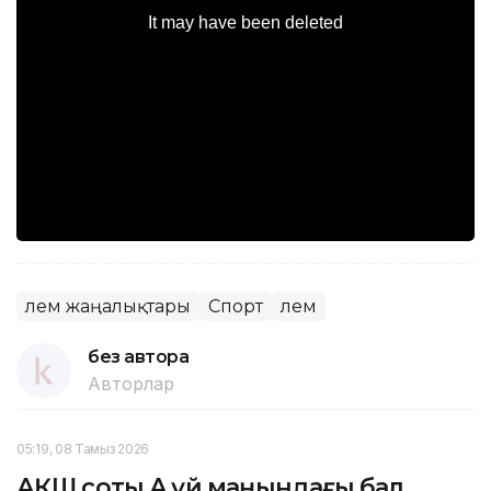
Әлем жаңалықтары
Спорт
Әлем
без автора
Авторлар
05:19, 08 Тамыз 2026
АҚШ соты Ақ үй маңындағы бал