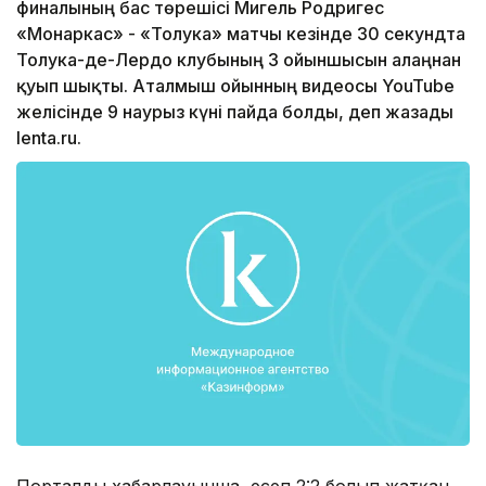
финалының бас төрешісі Мигель Родригес
«Монаркас» - «Толука» матчы кезінде 30 секундта
Толука-де-Лердо клубының 3 ойыншысын алаңнан
қуып шықты. Аталмыш ойынның видеосы YouTube
желісінде 9 наурыз күні пайда болды, деп жазады
lenta.ru.
Порталдың хабарлауынша, есеп 2:2 болып жатқан