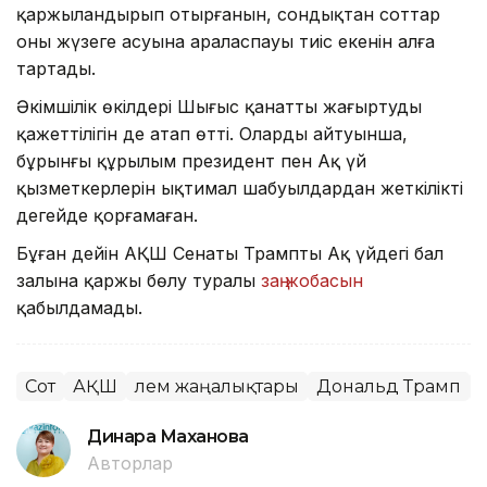
қаржыландырып отырғанын, сондықтан соттар
оның жүзеге асуына араласпауы тиіс екенін алға
тартады.
Әкімшілік өкілдері Шығыс қанатты жаңғыртудың
қажеттілігін де атап өтті. Олардың айтуынша,
бұрынғы құрылым президент пен Ақ үй
қызметкерлерін ықтимал шабуылдардан жеткілікті
деңгейде қорғамаған.
Бұған дейін АҚШ Сенаты Трамптың Ақ үйдегі бал
залына қаржы бөлу туралы
заң жобасын
қабылдамады.
Сот
АҚШ
Әлем жаңалықтары
Дональд Трамп
Динара Маханова
Авторлар