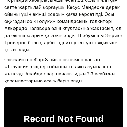
сәтте жартылай қорғаушы Кесус Мендеске дөрекі
ойыны үшін екінші «сары» қағаз көрсетілді. Осы
оқиғадан соң «Толуки» командасының голкипері
Альфредо Талавера өзінің клубтасына жақтасып, ол
да екінші «сары» қағазын алды. Шабуылшы Энрике
Триверио болса, арбитрді итергені үшін «қызыл»
қағаз алды.
Осылайша небәрі 8 ойыншысымен қалған
«Толукки» өкілдері ойынның тең аяқталуына қол
жеткізді. Алайда олар пенальтиден 2:3 есебімен
қарсыластарына есе жіберіп алды.