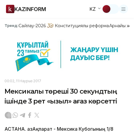
KAZINFORM
KZ
Сайлау-2026
Конституциялық реформа
Арнайы жо
Тренд:
00:02, 11 Наурыз 2017
Мексикалық төреші 30 секундтың
ішінде 3 рет «қызыл» қағаз көрсетті
АСТАНА. ҚазАқпарат - Мексика Кубогының 1/8