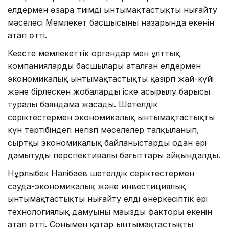
елдермен өзара тиімді ынтымақтастықты нығайту
мәселесі Мемлекет басшысының назарында екенін
атап өтті.
Кеңесте мемлекеттік органдар мен ұлттық
компаниялардың басшылары аталған елдермен
экономикалық ынтымақтастықтың қазіргі жай-күйі
және бірлескен жобалардың іске асырылу барысы
туралы баяндама жасады. Шетелдік
серіктестермен экономикалық ынтымақтастықтың
күн тәртібіндегі негізгі мәселелер талқыланып,
сыртқы экономикалық байланыстарды одан әрі
дамытудың перспективалы бағыттары айқындалды.
Нұрлыбек Нәлібаев шетелдік серіктестермен
сауда-экономикалық және инвестициялық
ынтымақтастықты нығайту елдің өнеркәсіптік әрі
технологиялық дамуының маңызды факторы екенін
атап өтті. Сонымен қатар ынтымақтастықтың