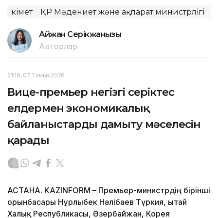
Үкімет
ҚР Мәдениет және ақпарат министрлігі
Б
Айжан Серікжанқызы
Авторлар
21:18, 07 Тамыз 2026
Вице-премьер негізгі серіктес
елдермен экономикалық
байланыстарды дамыту мәселесін
қарады
АСТАНА. KAZINFORM – Премьер-министрдің бірінші
орынбасары Нұрлыбек Нәлібаев Түркия, Қытай
Халық Республикасы, Әзербайжан, Корея