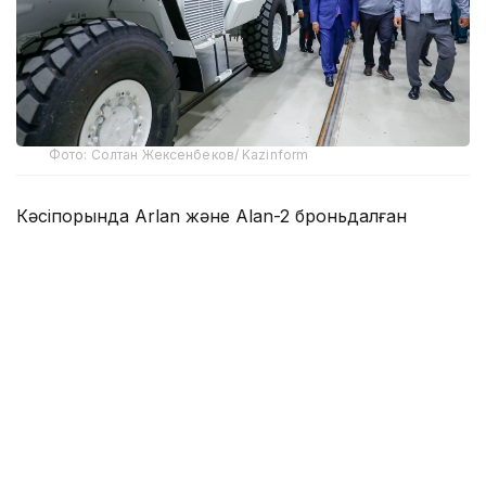
Фото: Солтан Жексенбеков/ Kazinform
Кәсіпорында Arlan және Alan-2 броньдалған
дөңгелекті машиналары, Barys жауынгерлік
броньды көлігінің 4×4, 6×6 және 8×8 өлшеміндегі
модельдері, сондай-ақ, жүзетін әрі дөңгелекті
Terrex-Barys-A 8×8 платформасы шығарылады.