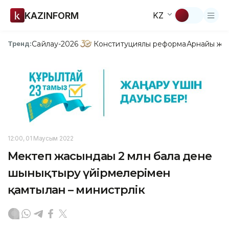
KAZINFORM
KZ
Сайлау-2026
Конституциялық реформа
Арнайы жо
Тренд:
12:00, 01 Маусым 2022
Мектеп жасындағы 2 млн бала дене
шынықтыру үйірмелерімен
қамтылған – министрлік