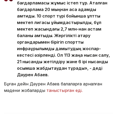
бағдарламасы жұмыс істеп тұр. Аталған
бағдарлама 20 мыңнан аса адамды
қамтиды. 10 спорт түрі бойынша ұлттық
мектеп лигасы ұйымдастырылды, бұл
мектеп жасындағы 2,7 млн-нан астам
баланы қамтыды. Жергілікті атқару
органдарымен бірігіп спорттық
инфрақұрылымды дамытудың жоспар-
кестесі әзірленді. Ол 113 жаңа нысан салу,
21 нысанды жетілдіру және 6 ірі нысанды
қосымша жабдықтаудан тұрады», - деді
Дәурен Абаев.
Бұған дейін Дәурен Абаев балаларға арналған
мәдени жобаларды
таныстырған еді.