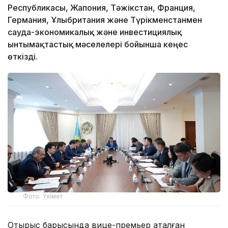
Республикасы, Жапония, Тәжікстан, Франция,
Германия, Ұлыбритания және Түрікменстанмен
сауда-экономикалық және инвестициялық
ынтымақтастық мәселелері бойынша кеңес
өткізді.
Фото: Үкімет
Отырыс барысында вице-премьер аталған