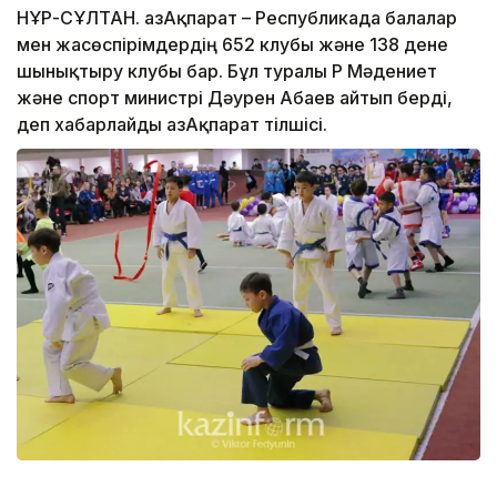
НҰР-СҰЛТАН. ҚазАқпарат – Республикада балалар
мен жасөспірімдердің 652 клубы және 138 дене
шынықтыру клубы бар. Бұл туралы ҚР Мәдениет
және спорт министрі Дәурен Абаев айтып берді,
деп хабарлайды ҚазАқпарат тілшісі.