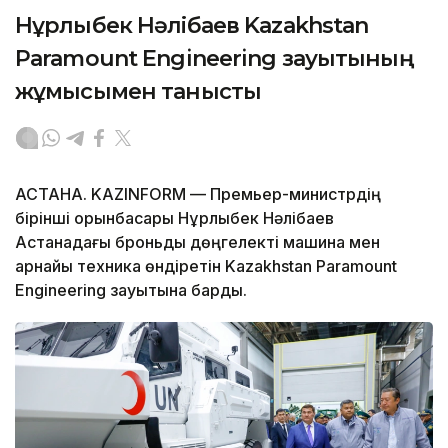
Нұрлыбек Нәлібаев Kazakhstan
Paramount Engineering зауытының
жұмысымен танысты
АСТАНА. KAZINFORM — Премьер-министрдің
бірінші орынбасары Нұрлыбек Нәлібаев
Астанадағы броньды дөңгелекті машина мен
арнайы техника өндіретін Kazakhstan Paramount
Engineering зауытына барды.