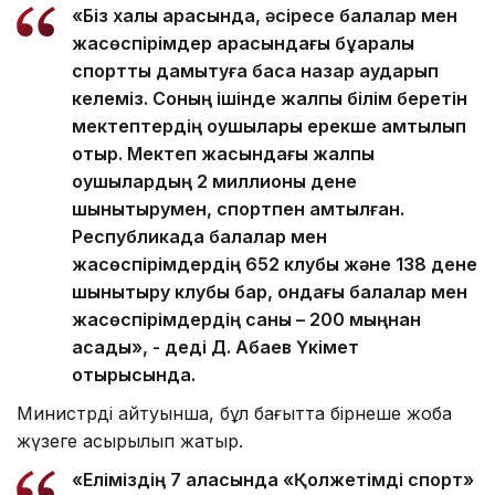
«Біз халық арасында, әсіресе балалар мен
жасөспірімдер арасындағы бұқаралық
спортты дамытуға баса назар аударып
келеміз. Соның ішінде жалпы білім беретін
мектептердің оқушылары ерекше қамтылып
отыр. Мектеп жасындағы жалпы
оқушылардың 2 миллионы дене
шынықтырумен, спортпен қамтылған.
Республикада балалар мен
жасөспірімдердің 652 клубы және 138 дене
шынықтыру клубы бар, ондағы балалар мен
жасөспірімдердің саны – 200 мыңнан
асады», - деді Д. Абаев Үкімет
отырысында.
Министрдің айтуынша, бұл бағытта бірнеше жоба
жүзеге асырылып жатыр.
«Еліміздің 7 қаласында «Қолжетімді спорт»