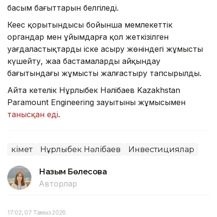
басым бағыттарын белгіледі.
Кеңес қорытындысы бойынша мемлекеттік
органдар мен ұйымдарға қол жеткізілген
уағдаластықтарды іске асыру жөніндегі жұмысты
күшейту, жаңа бастамаларды айқындау
бағытындағы жұмысты жалғастыру тапсырылды.
Айта кетелік Нұрлыбек Нәлібаев Kazakhstan
Paramount Engineering зауытының жұмысымен
танысқан еді
.
Үкімет
Нұрлыбек Нәлібаев
Инвестициялар
Назым Бөлесова
Авторлар
17:02, 07 Тамыз 2026