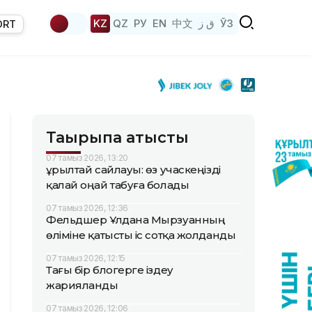
KZ
QZ
РУ
EN
中文
ق ز
ЎЗ
ORT
Тақырыпқа қатысты
07 тамыз 2026, 13:20
Құрылтай сайлауы: өз учаскеңізді
қалай оңай табуға болады
07 тамыз 2026, 12:36
Фельдшер Ұлдана Мырзуанның
өліміне қатысты іс сотқа жолданды
07 тамыз 2026, 12:15
Тағы бір блогерге іздеу
жарияланды
07 тамыз 2026, 12:06