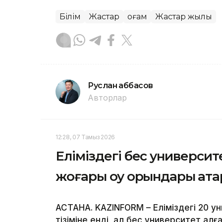
Білім
Жастар
Қоғам
Жастар жылы
Руслан Ғаббасов
Авторлар
12:28, 07 Тамыз 2026
Еліміздегі бес университ
жоғары оқу орындары қат
АСТАНА. KAZINFORM – Еліміздегі 20 ун
тізіміне енді, ал бес университет алғ