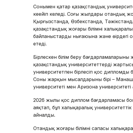
Сонымен қатар қазақстандық университетт
кеңейіп келеді. Соңғы жылдары отандық 
Қырғызстанда, Өзбекстанда, Тәжікстан
қазақстандық жоғары білімнің халықаралық
байланыстардың нығаюына және өңірдегі орт
етеді.
Бірлескен білім беру бағдарламаларының ж
қазақстандық университеттердің жартысын
университетпен бірлесіп қос дипломды б
Соның жарқын мысалдарының бірі – Мана
университеті мен Аризона университеті
2026 жылы қос диплом бағдарламасы бой
аяқтап, бұл халықаралық университеттік 
айналды.
Отандық жоғары білімнің сапасы халықар