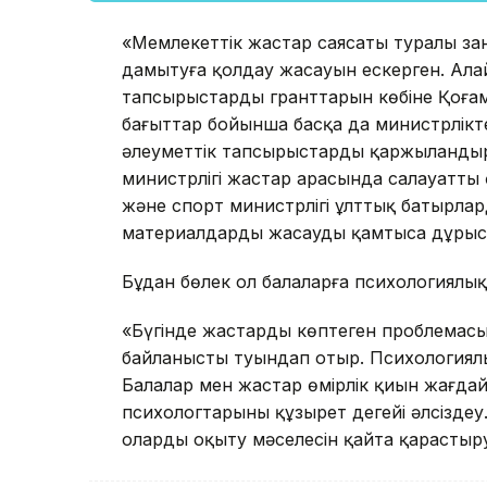
«Мемлекеттік жастар саясаты туралы за
дамытуға қолдау жасауын ескерген. Алай
тапсырыстардың гранттарын көбіне Қоғамд
бағыттар бойынша басқа да министрлікт
әлеуметтік тапсырыстарды қаржыландыр
министрлігі жастар арасында салауатты
және спорт министрлігі ұлттық батырла
материалдарды жасауды қамтыса дұрыс бо
Бұдан бөлек ол балаларға психологиялық
«Бүгінде жастардың көптеген проблемас
байланысты туындап отыр. Психологиялық
Балалар мен жастар өмірлік қиын жағдай
психологтарының құзырет деңгейі әлсізде
оларды оқыту мәселесін қайта қарастыру