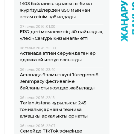
1403 байланыс орталығы биыл
жүргізушілерден 850 мыңнан
астам өтінім қабылдады
07 тамыз 2026, 01:00
ERG-дегі мемлекеттің 40 пайыздық
үлесі «Самұрық-Қазынаға» өтті
06 тамыз 2026, 23:00
Астанада атпен серуендеген ер
адамға айыппұл салынды
06 тамыз 2026, 22:40
Астанада 9 тамыз күні Jüregımnıñ
Jenımpazy фестиваліне
байланысты жолдар жабылады
06 тамыз 2026, 22:18
Tarlan Astana құрылысы: 245
тонналық арнайы техника
алғашқы арқалықты орнатты
06 тамыз 2026, 22:07
Семейде TikTok эфирінде