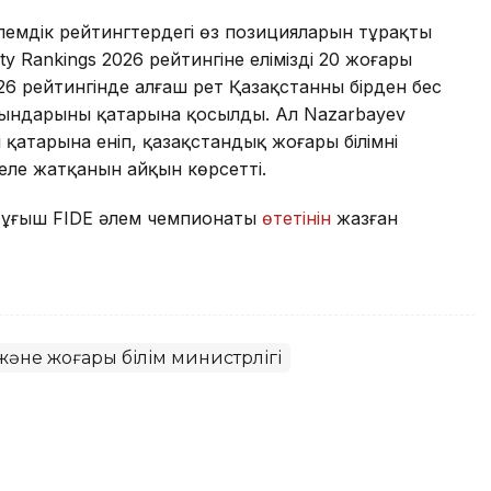
лемдік рейтингтердегі өз позицияларын тұрақты
y Rankings 2026 рейтингіне еліміздің 20 жоғары
26 рейтингінде алғаш рет Қазақстанның бірден бес
орындарының қатарына қосылды. Ал Nazarbayev
ің қатарына еніп, қазақстандық жоғары білімнің
келе жатқанын айқын көрсетті.
ұңғыш FIDE әлем чемпионаты
өтетінін
жазған
және жоғары білім министрлігі