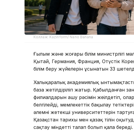
Коллаж: Kazinform/ Nano Banana
Ғылым және жоғары білім министрлігі мәл
Қытай, Германия, Франция, Оңтүстік Коре
білім беру жүйелерін ұсынатын 33 шетелд
Халықаралық академиялық ынтымақтастық
база жетілдіріліп жатыр. Қабылданған за
филиалдарын ашу рәсімін жеңілдетіп, ола
белгілейді, мемлекеттік бақылау тетікте
әлемнің жетекші университеттерін тарту
Қазақстан тарихы мен қазақ тілін оқыту
сақтау міндетті талап болып қала береді.