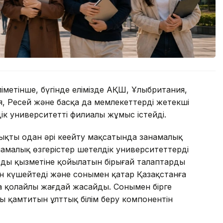
іметінше, бүгінде елімізде АҚШ, Ұлыбритания,
я, Ресей және басқа да мемлекеттердің жетекші
ік университеттің филиалы жұмыс істейді.
ты одан әрі кеңейту мақсатында заңнамалық
ңнамалық өзгерістер шетелдік университеттердің
рдың қызметіне қойылатын бірыңғай талаптарды
рін күшейтеді және сонымен қатар Қазақстанға
ға қолайлы жағдай жасайды. Сонымен бірге
ды қамтитын ұлттық білім беру компонентін