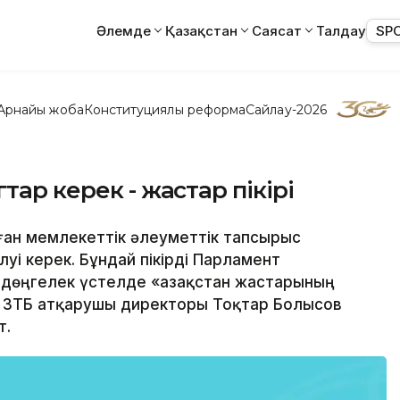
Әлемде
Қазақстан
Саясат
Талдау
SP
Арнайы жоба
Конституциялық реформа
Сайлау-2026
тар керек - жастар пікірі
лған мемлекеттік әлеуметтік тапсырыс
уі керек. Бұндай пікірді Парламент
дөңгелек үстелде «Қазақстан жастарының
 ЗТБ атқарушы директоры Тоқтар Болысов
т.