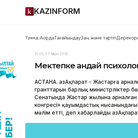
KAZINFORM
Ақорда
Тағайындау
Заң және тәртіп
Дерекқор
Тренд:
15:20, 07 Ақпан 2019
Мектепке қандай психолог
АСТАНА. ҚазАқпарат - Жастарға арна
гранттарын барлық министрліктер бөл
Сенатында Жастар жылына арналған 
конгресі» қауымдастық нысанындағы
мәлім етті, деп хабарлайды ҚазАқпара