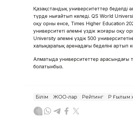
Қазақстандық университеттер беделді ә
түрде нығайтып келеді. QS World Universit
оқу орны енсе, Times Higher Education 20
университеті әлемнің үздік жоғары оқу 
University әлемнің үздік 500 университетін
халықаралық аренадағы беделінің артып 
Алматыда университеттер арасындағы т
болатынбыз.
Білім
ЖОО-лар
Рейтинг
ҚР Ғылым 