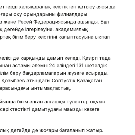
ердің халықаралық кеңістіктегі қатысу аясы да
жоғары оқу орындарының филиалдары
да және Ресей Федерациясында ашылды. Бұл
 деңгейде ілгерілеуіне, академиялық
ақ білім беру кеңістігінің қалыптасуына ықпал
елісі де қарқынды дамып келеді. Қазіргі таңда
ан астамы әлемнің 24 еліндегі 131 шетелдік
ілім беру бағдарламаларын жүзеге асырады.
ш Қозыбаев атындағы Солтүстік Қазақстан
 арасындағы ынтымақтастық.
ынша білім алған алғашқы түлектер оқуын
серіктестікті дамытудағы маңызды кезеңге
алық деңгейде де жоғары бағаланып жатыр.