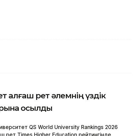
ет алғаш рет әлемнің үздік
арына қосылды
иверситет QS World University Rankings 2026
аш рет Times Higher Education рейтингінде