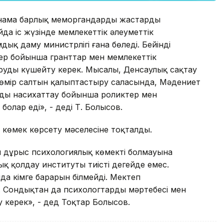
ңнама барлық меморгандардың жастарды
да іс жүзінде мемлекеттік әлеуметтік
ық даму министрлігі ғана бөледі. Бейінді
ер бойынша гранттар мен мемлекеттік
уды күшейту керек. Мысалы, Денсаулық сақтау
 өмір салтын қалыптастыру саласында, Мәдениет
рды насихаттау бойынша роликтер мен
лар еді», - деді Т. Болысов.
 көмек көрсету мәселесіне тоқталды.
ы дұрыс психологиялық көмектің болмауына
 қолдау институты тиісті деңгейде емес.
да кімге барарын білмейді. Мектеп
у. Сондықтан да психологтардың мәртебесі мен
 керек», - дед Тоқтар Болысов.