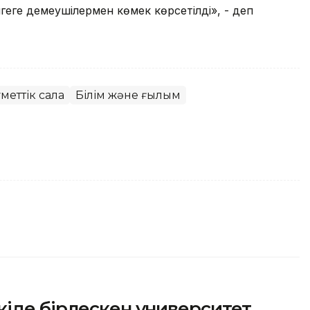
нгеге демеушілермен көмек көрсетілді», - деп
меттік сала
Білім және ғылым
іде бірлескен университет