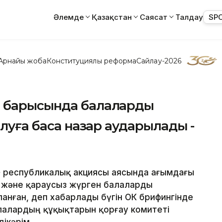
Әлемде
Қазақстан
Саясат
Талдау
SP
Арнайы жоба
Конституциялық реформа
Сайлау-2026
 барысында балалардың
алуға баса назар аударылады -
» республикалық акциясы аясында ағымдағы
 және қараусыз жүрген балаларды
анған, деп хабарлады бүгін ОКҚ брифингінде
Балалардың құқықтарын қорғау комитеті