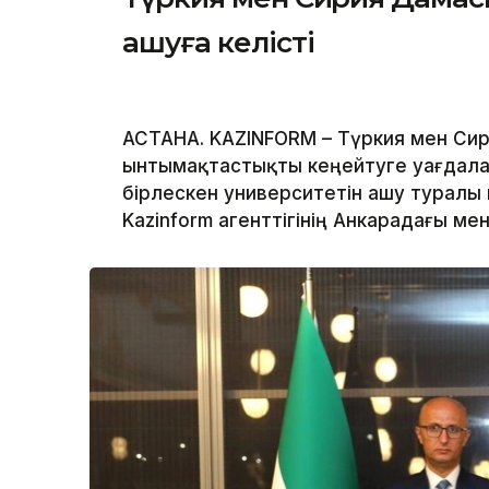
ашуға келісті
АСТАНА. KAZINFORM – Түркия мен Сир
ынтымақтастықты кеңейтуге уағдалас
бірлескен университетін ашу туралы
Kazinform агенттігінің Анкарадағы менш