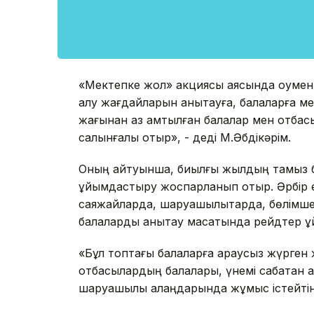
«Мектепке жол» акциясы аясында оқумен 
қалу жағдайларын анықтауға, балаларға м
жағынан аз қамтылған балалар мен отбасы
салынғалы отыр», - деді М.Әбдікәрім.
Оның айтуынша, биылғы жылдың тамыз бе
ұйымдастыру жоспарланып отыр. Әрбір е
саяжайларда, шаруашылықтарда, бөлімш
балаларды анықтау мақсатында рейдтер ұ
«Бұл топтағы балаларға қараусыз жүрген
отбасылардың балалары, үнемі сабақтан 
шаруашылық алаңдарында жұмыс істейтін 