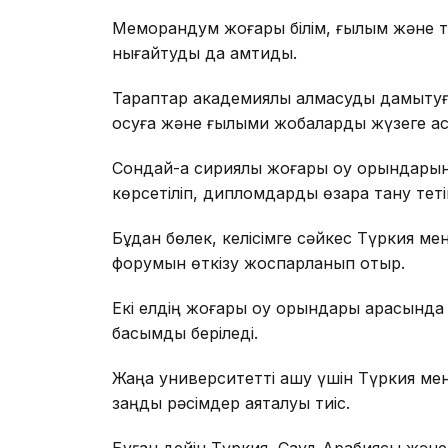
Меморандум жоғары білім, ғылым және т
нығайтуды да қамтиды.
Тараптар академиялық алмасуды дамытуға
қосуға және ғылыми жобаларды жүзеге асы
Сондай-ақ сириялық жоғары оқу орындары
көрсетіліп, дипломдарды өзара тану теті
Бұдан бөлек, келісімге сәйкес Түркия м
форумын өткізу жоспарланып отыр.
Екі елдің жоғары оқу орындары арасында
басымдық беріледі.
Жаңа университетті ашу үшін Түркия мен Си
заңдық рәсімдер аяқталуы тиіс.
Бұған дейін Түркия, Сауд Арабиясы және