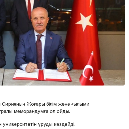
ен Сирияның Жоғары білім және ғылыми
туралы меморандумға қол қойды.
 университетін құруды көздейді.