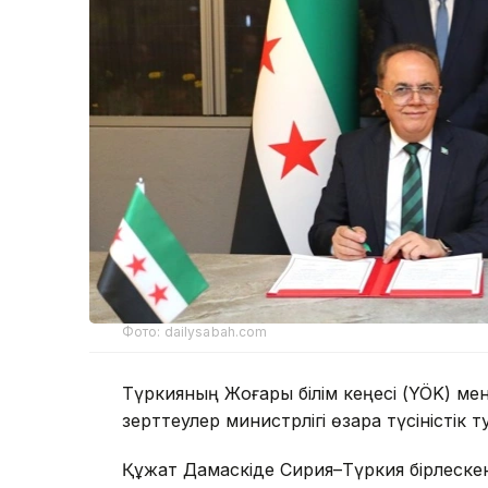
Фото: dailysabah.com
Түркияның Жоғары білім кеңесі (YÖK) м
зерттеулер министрлігі өзара түсіністік 
Құжат Дамаскіде Сирия–Түркия бірлескен