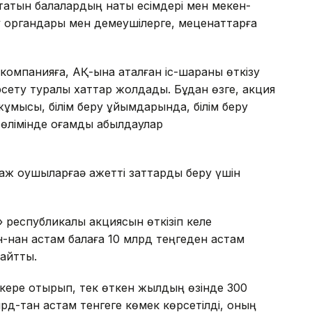
атын балалардың нақты есімдері мен мекен-
ру органдары мен демеушілерге, меценаттарға
 компанияға, АҚ-ына аталған іс-шараны өткізу
сету туралы хаттар жолдады. Бұдан өзге, акция
 жұмысы, білім беру ұйымдарында, білім беру
өлімінде қоғамдық қабылдаулар
таж оқушыларғаә қажетті заттарды беру үшін
 республикалық акциясын өткізіп келе
н-нан астам балаға 10 млрд теңгеден астам
 айтты.
кере отырып, тек өткен жылдың өзінде 300
д-тан астам тенгеге көмек көрсетілді, оның