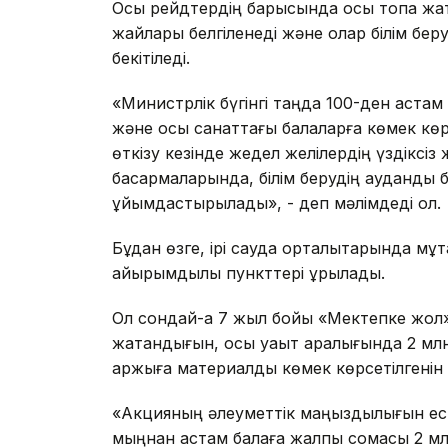
Осы рейдтердің барысында осы топқа жат
жайлары белгіленеді және олар білім бе
бекітіледі.
«Министрлік бүгінгі таңда 100-ден астам
және осы санаттағы балаларға көмек көр
өткізу кезінде жедел желілердің үздіксіз
басқармаларында, білім берудің аудандық б
ұйымдастырылады», - деп мәлімдеді ол.
Бұдан өзге, ірі сауда орталықтарында мұқ
қайырымдылық пункттері құрылады.
Ол сондай-ақ 7 жыл бойы «Мектепке жол»
жатқандығын, осы уақыт аралығында 2 мл
қаржыға материалдық көмек көрсетілгенін
«Акцияның әлеуметтік маңыздылығын ес
мыңнан астам балаға жалпы сомасы 2 млр