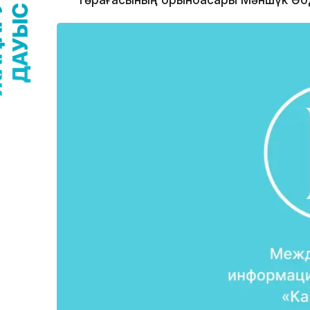
төрағасының орынбасары Мәншүк Әбд