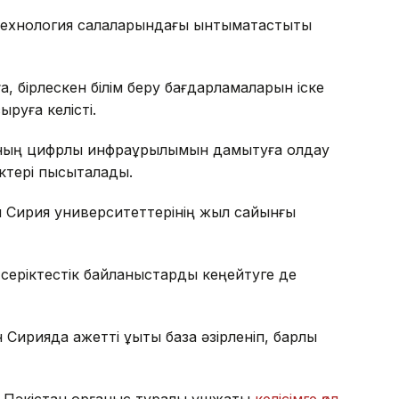
ехнология салаларындағы ынтымақтастықты
, бірлескен білім беру бағдарламаларын іске
руға келісті.
ның цифрлық инфрақұрылымын дамытуға қолдау
ктері пысықталады.
ен Сирия университеттерінің жыл сайынғы
 серіктестік байланыстарды кеңейтуге де
рияда қажетті құқықтық база әзірленіп, барлық
 Пәкістан қорғаныс туралы үшжақты
келісімге қол