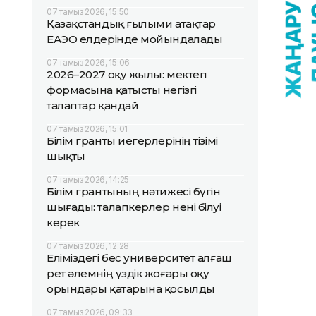
07 тамыз 2026, 15:50
Қазақстандық ғылыми атақтар
ЕАЭО елдерінде мойындалады
07 тамыз 2026, 15:06
2026–2027 оқу жылы: мектеп
формасына қатысты негізгі
талаптар қандай
07 тамыз 2026, 15:01
Білім гранты иегерлерінің тізімі
шықты
07 тамыз 2026, 14:25
Білім грантының нәтижесі бүгін
шығады: талапкерлер нені білуі
керек
07 тамыз 2026, 12:28
Еліміздегі бес университет алғаш
рет әлемнің үздік жоғары оқу
орындары қатарына қосылды
07 тамыз 2026, 09:33