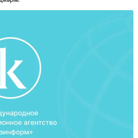
ікәрім.