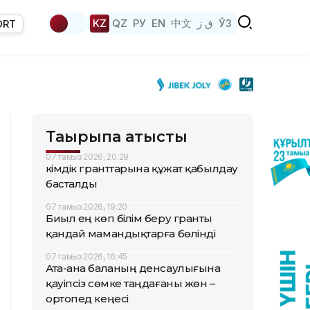
KZ
QZ
РУ
EN
中文
ق ز
ЎЗ
ORT
Тақырыпқа қатысты
07 тамыз 2026, 20:29
Әкімдік гранттарына құжат қабылдау
басталды
07 тамыз 2026, 19:20
Биыл ең көп білім беру гранты
қандай мамандықтарға бөлінді
07 тамыз 2026, 16:45
Ата-ана баланың денсаулығына
қауіпсіз сөмке таңдағаны жөн –
ортопед кеңесі