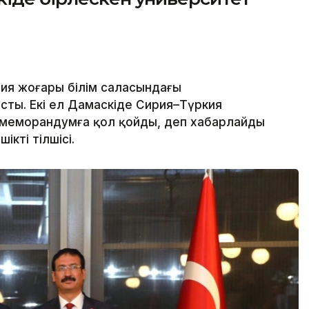
ия жоғары білім саласындағы
ты. Екі ел Дамаскіде Сирия–Түркия
 меморандумға қол қойды, деп хабарлайды
ікті тілшісі.