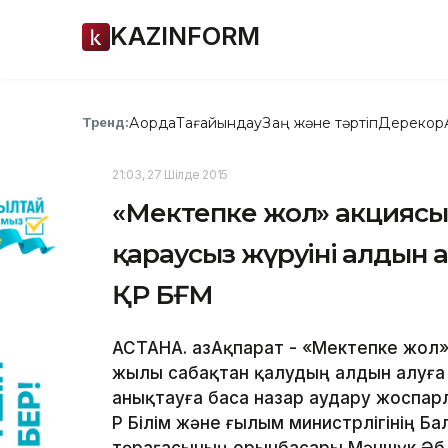
KAZINFORM
Ақорда
Тағайындау
Заң және тәртіп
Дерекқор
Тренд:
21:03, 27 Шілде 2015
«Мектепке жол» акциясы
қараусыз жүруінің алдын 
ҚР БҒМ
АСТАНА. ҚазАқпарат - «Мектепке жол
жылы сабақтан қалудың алдын алуға
анықтауға баса назар аудару жоспарл
ҚР Білім және ғылым министрлігінің 