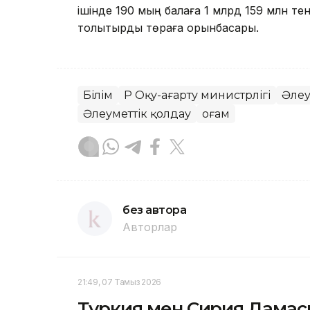
ішінде 190 мың балаға 1 млрд 159 млн те
толықтырды төраға орынбасары.
Білім
ҚР Оқу-ағарту министрлігі
Әлеу
Әлеуметтік қолдау
Қоғам
без автора
Авторлар
21:49, 07 Тамыз 2026
Түркия мен Сирия Дамаск