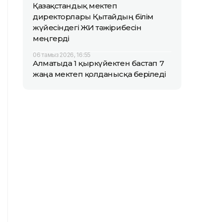
Қазақстандық мектеп
директорлары Қытайдың білім
жүйесіндегі ЖИ тәжірибесін
меңгерді
06 тамыз 2026, 16:55
Алматыда 1 қыркүйектен бастап 7
жаңа мектеп қолданысқа беріледі