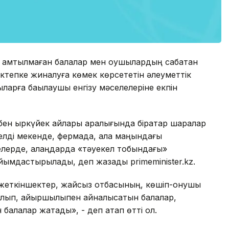
қамтылмаған балалар мен оқушылардың сабақтан
ектепке жиналуға көмек көрсететін әлеуметтік
ларға бақылаушы енгізу мәселелеріне екпін
н қыркүйек айлары аралығында бірқатар шаралар
лді мекенде, фермада, қала маңындағы
елерде, алаңдарда «тәуекел тобындағы»
йымдастырылады, деп жазады primeminister.kz.
 жеткіншектер, жайсыз отбасының, көшіп-қонушы
қалып, қайыршылықпен айналысатын балалар,
балалар жатады», - деп атап өтті ол.