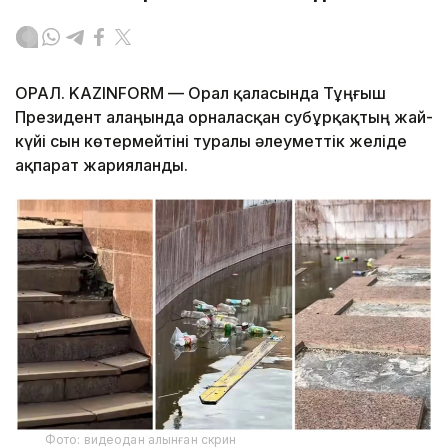
ОРАЛ. KAZINFORM — Орал қаласында Тұңғыш
Президент алаңында орналасқан субұрқақтың жай-
күйі сын көтермейтіні туралы әлеуметтік желіде
ақпарат жарияланды.
Фото: видеодан алынған скрин