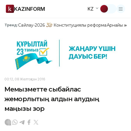
KAZINFORM
KZ
Сайлау-2026
Конституциялық реформа
Арнайы жо
Тренд:
00:12, 08 Желтоқсан 2016
Мемқызметте сыбайлас
жемқорлықтың алдын алудың
маңызы зор