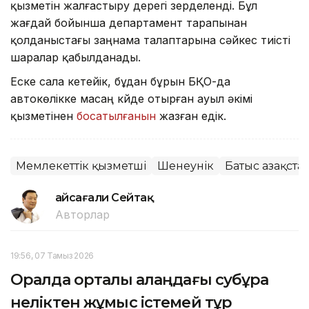
қызметін жалғастыру дерегі зерделенді. Бұл
жағдай бойынша департамент тарапынан
қолданыстағы заңнама талаптарына сәйкес тиісті
шаралар қабылданады.
Еске сала кетейік, бұдан бұрын БҚО-да
автокөлікке масаң күйде отырған ауыл әкімі
қызметінен
босатылғанын
жазған едік.
Мемлекеттік қызметші
Шенеунік
Батыс Қазақст
Ғайсағали Сейтақ
Авторлар
19:56, 07 Тамыз 2026
Оралда орталық алаңдағы субұрқақ
неліктен жұмыс істемей тұр