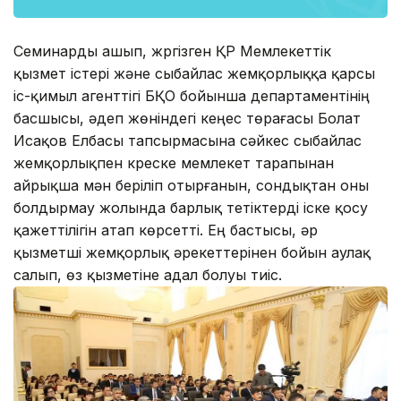
Семинарды ашып, жүргізген ҚР Мемлекеттік
қызмет істері және сыбайлас жемқорлыққа қарсы
іс-қимыл агенттігі БҚО бойынша департаментінің
басшысы, әдеп жөніндегі кеңес төрағасы Болат
Исақов Елбасы тапсырмасына сәйкес сыбайлас
жемқорлықпен күреске мемлекет тарапынан
айрықша мән беріліп отырғанын, сондықтан оны
болдырмау жолында барлық тетіктерді іске қосу
қажеттілігін атап көрсетті. Ең бастысы, әр
қызметші жемқорлық әрекеттерінен бойын аулақ
салып, өз қызметіне адал болуы тиіс.