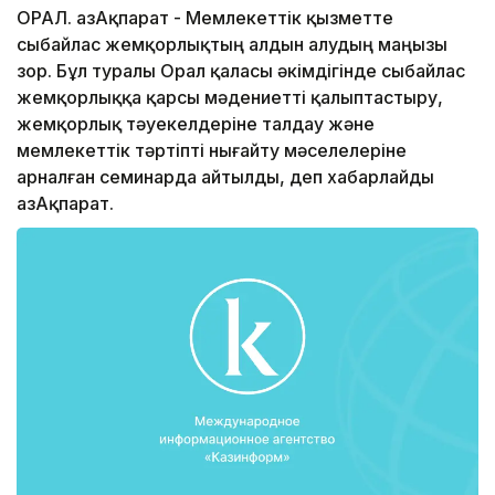
ОРАЛ. ҚазАқпарат - Мемлекеттік қызметте
сыбайлас жемқорлықтың алдын алудың маңызы
зор. Бұл туралы Орал қаласы әкімдігінде сыбайлас
жемқорлыққа қарсы мәдениетті қалыптастыру,
жемқорлық тәуекелдеріне талдау және
мемлекеттік тәртіпті нығайту мәселелеріне
арналған семинарда айтылды, деп хабарлайды
ҚазАқпарат.