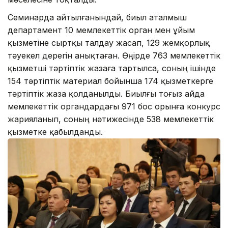
Семинарда айтылғанындай, биыл аталмыш
департамент 10 мемлекеттік орган мен ұйым
қызметіне сыртқы талдау жасап, 129 жемқорлық
тәуекел дерегін анықтаған. Өңірде 763 мемлекеттік
қызметші тәртіптік жазаға тартылса, соның ішінде
154 тәртіптік материал бойынша 174 қызметкерге
тәртіптік жаза қолданылды. Биылғы тоғыз айда
мемлекеттік органдардағы 971 бос орынға конкурс
жарияланып, соның нәтижесінде 538 мемлекеттік
қызметке қабылданды.