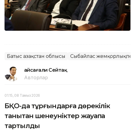
Батыс Қазақстан облысы
Сыбайлас жемқорлықпен
Ғайсағали Сейтақ
Авторлар
01:15, 08 Тамыз 2026
БҚО-да тұрғындарға дөрекілік
танытқан шенеуніктер жауапқа
тартылды