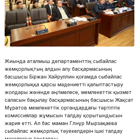
Жиында аталмыш департаменттің сыбайлас
жемқорлықтың алдын алу басқармасының
басшысы Біржан Хайруллин қоғамда сыбайлас
жемқорлыққа қарсы мәдениетті қалыптастыру
жолдары жөнінде әңгімелесе, мемлекеттік қызмет
саласын бақылау басқармасының басшысы Жақсат
Мұратов мемлекеттік органдардағы тәртіптік
комиссиялар жұмысын талдау қорытындысын
жария етті. Ал бас маман Гүлнұр Мырзақаева
сыбайлас жемқорлық тәуекелдерін ішкі талдау
мәселесіне тоқталды.