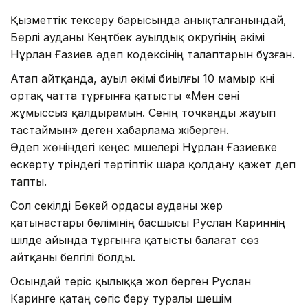
Қызметтік тексеру барысында анықталғанындай,
Бөрлі ауданы Кеңтүбек ауылдық округінің әкімі
Нұрлан Ғазиев әдеп кодексінің талаптарын бұзған.
Атап айтқанда, ауыл әкімі биылғы 10 мамыр күні
ортақ чатта тұрғынға қатысты «Мен сені
жұмыссыз қалдырамын. Сенің точкаңды жауып
тастаймын» деген хабарлама жіберген.
Әдеп жөніндегі кеңес мүшелері Нұрлан Ғазиевке
ескерту түріндегі тәртіптік шара қолдану қажет деп
тапты.
Сол секілді Бөкей ордасы ауданы жер
қатынастары бөлімінің басшысы Руслан Кариннің
шілде айында тұрғынға қатысты балағат сөз
айтқаны белгілі болды.
Осындай теріс қылыққа жол берген Руслан
Каринге қатаң сөгіс беру туралы шешім