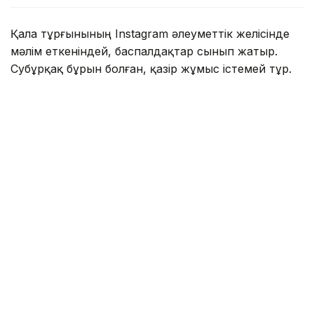
Қала тұрғынының Instagram әлеуметтік желісінде
мәлім еткеніндей, баспалдақтар сынып жатыр.
Субұрқақ бұрын болған, қазір жұмыс істемей тұр.
— Жаңбырдан кейін субұрқаққа су
жиналған. Су жоқ кезде де көргенмін,
қаншама қоқыс жатыр, масқара жағдай.
Қаланың жаңа ауданындағы орталық алаңның
мұндай күйге түсуіне кім жауап береді? —
дейді тұрғын.