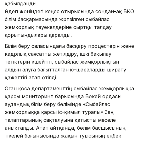
қабылданды.
Әдеп жөніндегі кеңес отырысында сондай-ақ БҚО
білім басқармасында жүргізілген сыбайлас
жемқорлық тәуекелдеріне сыртқы талдау
қорытындылары қаралды.
Білім беру саласындағы басқару процестерін және
кадрлық саясатты жетілдіру, ішкі бақылау
тетіктерін күшейтіп, сыбайлас жемқорлықтың
алдын алуға бағытталған іс-шараларды ширату
қажеттігі атап өтілді.
Оған қоса департаменттің сыбайлас жемқорлыққа
қарсы мониторингі барысында Бөкей ордасы
аудандық білім беру бөлімінде «Сыбайлас
жемқорлыққа қарсы іс-қимыл туралы» Заң
талаптарының сақталуына қатысты мәселе
анықталды. Атап айтқанда, бөлім басшысының
тікелей бағынысында жақын туысының еңбек