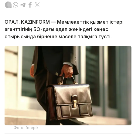
ОРАЛ. KAZINFORM — Мемлекеттік қызмет істері
агенттігінің БҚО-дағы әдеп жөніндегі кеңес
отырысында бірнеше мәселе талқыға түсті.
Фото: freepik