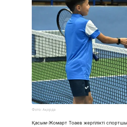
Фото: Ақорда
Қасым-Жомарт Тоқаев жергілікті спортшыла