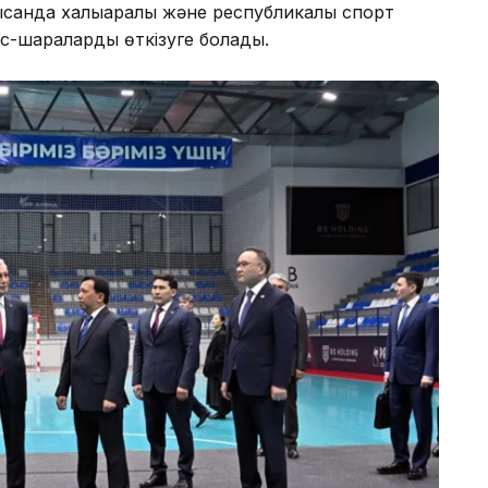
санда халықаралық және республикалық спорт
іс-шараларды өткізуге болады.