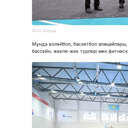
Фото: Ақорда
Мұнда волейбол, баскетбол алаңқайлары,
бассейн, жекпе-жек түрлері мен фитнеске