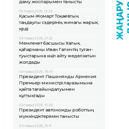
даму жоспарымен танысты
05 тамыз 2026, 12:24
Қасым-Жомарт Тоқаевтың
таңдаулы сөздерінің жинағы жарық
көрді
04 тамыз 2026, 21:22
Мемлекет басшысы Халық
қаһарманы Иван Гапичтің туған-
туыстарына көңіл айту жеделхатын
жолдады
04 тамыз 2026, 18:01
Президент Пашинянды Армения
Премьер-министрі лауазымына
қайта тағайындалуымен
құттықтады
03 тамыз 2026, 15:28
Президент автономды роботтың
мүмкіндіктерімен танысты
03 тамыз 2026, 15:11