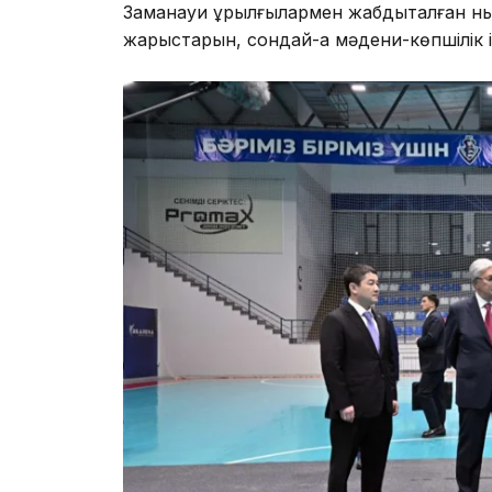
Заманауи құрылғылармен жабдықталған ны
жарыстарын, сондай-ақ мәдени-көпшілік 