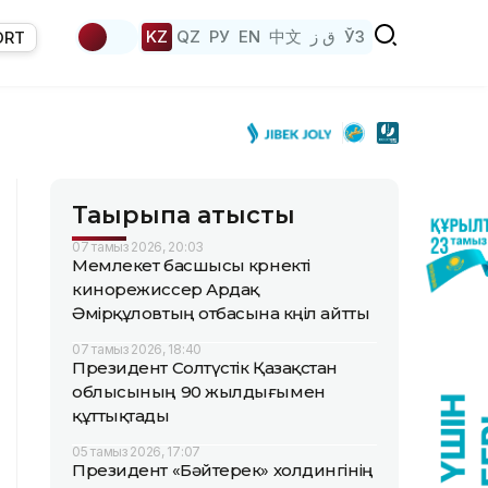
KZ
QZ
РУ
EN
中文
ق ز
ЎЗ
ORT
Тақырыпқа қатысты
07 тамыз 2026, 20:03
Мемлекет басшысы көрнекті
кинорежиссер Ардақ
Әмірқұловтың отбасына көңіл айтты
07 тамыз 2026, 18:40
Президент Солтүстік Қазақстан
облысының 90 жылдығымен
құттықтады
05 тамыз 2026, 17:07
Президент «Бәйтерек» холдингінің