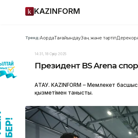
KAZINFORM
Ақорда
Тағайындау
Заң және тәртіп
Дерекқор
Тренд:
14:31, 18 Сәуір 2025
Президент BS Arena спо
АҚТАУ. KAZINFORM – Мемлекет басшыс
қызметімен танысты.