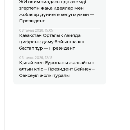
ЖИ олимпиадасында әлемді
өзгертетін жаңа идеялар мен
жобалар дүниеге келуі мүмкін —
Президент
03 тамыз 2026, 15:05
Қазақстан Орталық Азияда
цифрлық даму бойынша көш
бастап тұр — Президент
03 тамыз 2026, 12:18
Қытай мен Еуропаны жалғайтын
алтын көпір – Президент Бейнеу –
Сексеуіл жолы туралы