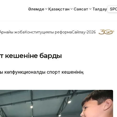
Әлемде
Қазақстан
Саясат
Талдау
SP
Арнайы жоба
Конституциялық реформа
Сайлау-2026
рт кешеніне барды
ы көпфункционалды спорт кешенінің