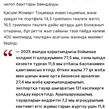
негізгі бағыттары баяндалды.
Қасым-Жомарт Тоқаевқа инвестициялық және
кредиттік портфель 14,3 триллион теңгеге жетіп,
16,5 триллион теңгеге дейін артады деп болжанып
отырғаны, бұл ретте жыл сайынғы таза пайда көлемі
400 миллиард теңгеден асатыны жөнінде мәлімет
берілді.
— 2025 жылдың қорытындысы бойынша
холдингтің қолдауымен 77,5 мың, соның ішінде
кезекте тұрған 11,6 мың отбасы баспанамен
қамтамасыз етілді. Өткен жылы 77 ірі жоба
мен шағын және орта бизнеске арналған
27,4 мың жоба қаржыландырылып,
экспортқа тауар шығаратын 131 кәсіпкерге
қолдау көрсетілді. Ауылшаруашылық
тауарларын өндіретін 7,2 мың агроқұрылым
көктемгі егіс жұмыстарын жүргізу үшін 11,4