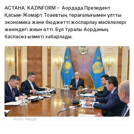
АСТАНА. KAZINFORM – Ақордада Президент
Қасым-Жомарт Тоқаевтың төрағалығымен ұлттық
экономика және бюджетті жоспарлау мәселелері
жөніндегі жиын өтті. Бұл туралы Ақорданың
баспасөз қызметі хабарлады.
Фото: Ақорда