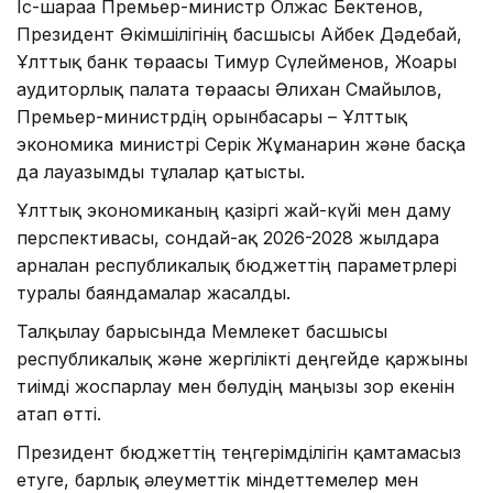
Іс-шараға Премьер-министр Олжас Бектенов,
Президент Әкімшілігінің басшысы Айбек Дәдебай,
Ұлттық банк төрағасы Тимур Сүлейменов, Жоғары
аудиторлық палата төрағасы Әлихан Смайылов,
Премьер-министрдің орынбасары – Ұлттық
экономика министрі Серік Жұманғарин және басқа
да лауазымды тұлғалар қатысты.
Ұлттық экономиканың қазіргі жай-күйі мен даму
перспективасы, сондай-ақ 2026-2028 жылдарға
арналған республикалық бюджеттің параметрлері
туралы баяндамалар жасалды.
Талқылау барысында Мемлекет басшысы
республикалық және жергілікті деңгейде қаржыны
тиімді жоспарлау мен бөлудің маңызы зор екенін
атап өтті.
Президент бюджеттің теңгерімділігін қамтамасыз
етуге, барлық әлеуметтік міндеттемелер мен