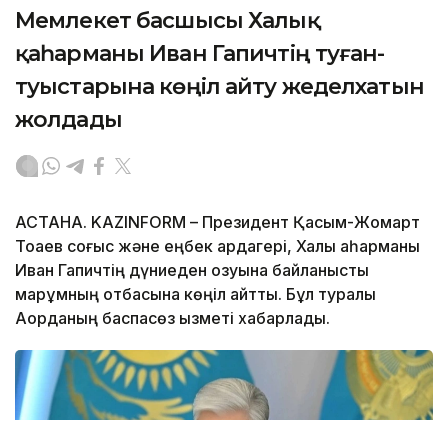
Мемлекет басшысы Халық
қаһарманы Иван Гапичтің туған-
туыстарына көңіл айту жеделхатын
жолдады
АСТАНА. KAZINFORM – Президент Қасым-Жомарт
Тоқаев соғыс және еңбек ардагері, Халық қаһарманы
Иван Гапичтің дүниеден озуына байланысты
марқұмның отбасына көңіл айтты. Бұл туралы
Ақорданың баспасөз қызметі хабарлады.