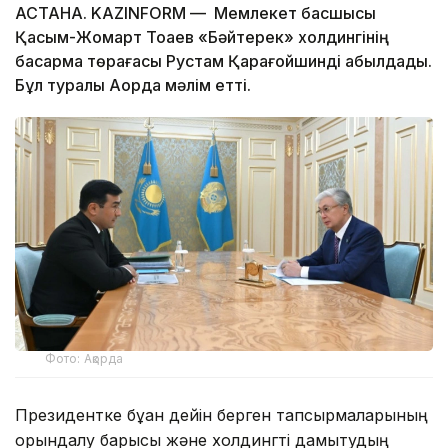
АСТАНА. KAZINFORM — Мемлекет басшысы
Қасым-Жомарт Тоқаев «Бәйтерек» холдингінің
басқарма төрағасы Рустам Қарағойшинді қабылдады.
Бұл туралы Ақорда мәлім етті.
Фото: Ақорда
Президентке бұған дейін берген тапсырмаларының
орындалу барысы және холдингті дамытудың