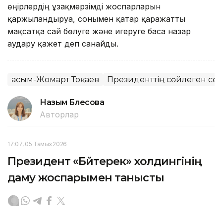
өңірлердің ұзақмерзімді жоспарларын
қаржыландыруға, сонымен қатар қаражатты
мақсатқа сай бөлуге және игеруге баса назар
аудару қажет деп санайды.
Қасым-Жомарт Тоқаев
Президенттің сөйлеген сөз
Назым Бөлесова
Авторлар
17:07, 05 Тамыз 2026
Президент «Бәйтерек» холдингінің
даму жоспарымен танысты