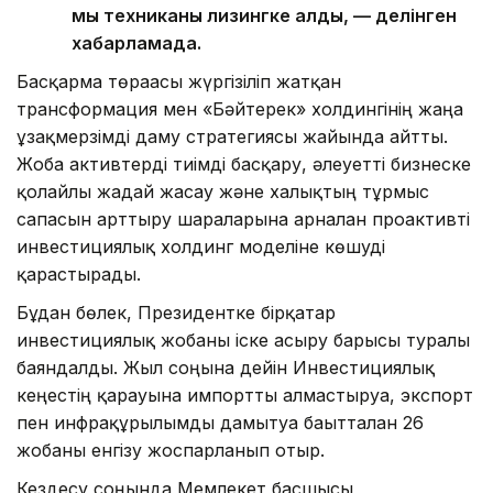
мың техниканы лизингке алды, — делінген
хабарламада.
Басқарма төрағасы жүргізіліп жатқан
трансформация мен «Бәйтерек» холдингінің жаңа
ұзақмерзімді даму стратегиясы жайында айтты.
Жоба активтерді тиімді басқару, әлеуетті бизнеске
қолайлы жағдай жасау және халықтың тұрмыс
сапасын арттыру шараларына арналған проактивті
инвестициялық холдинг моделіне көшуді
қарастырады.
Бұдан бөлек, Президентке бірқатар
инвестициялық жобаны іске асыру барысы туралы
баяндалды. Жыл соңына дейін Инвестициялық
кеңестің қарауына импортты алмастыруға, экспорт
пен инфрақұрылымды дамытуға бағытталған 26
жобаны енгізу жоспарланып отыр.
Кездесу соңында Мемлекет басшысы