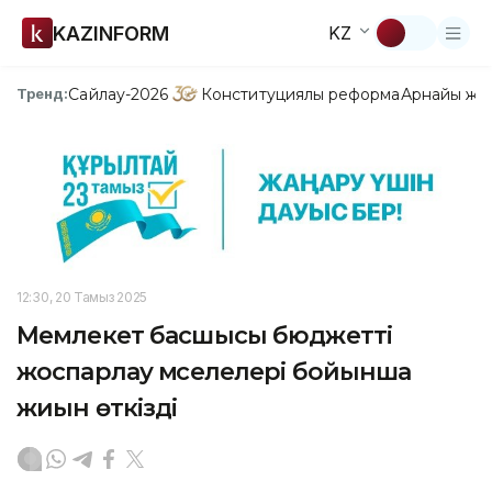
KAZINFORM
KZ
Сайлау-2026
Конституциялық реформа
Арнайы жо
Тренд:
12:30, 20 Тамыз 2025
Мемлекет басшысы бюджетті
жоспарлау мәселелері бойынша
жиын өткізді