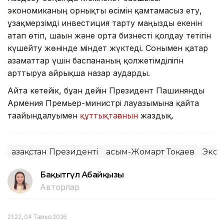
экономиканың орнықты өсімін қамтамасыз ету,
ұзақмерзімді инвестиция тарту маңызды екенін
атап өтіп, шағын және орта бизнесті қолдау тетігін
күшейту жөнінде міндет жүктеді. Сонымен қатар
азаматтар үшін баспананың қолжетімділігін
арттыруға айрықша назар аударды.
Айта кетейік, бұған дейін Президент Пашинянды
Армения Премьер-министрі лауазымына қайта
тағайындалуымен
құттықтағанын
жаздық.
Қазақстан Президенті
Қасым-Жомарт Тоқаев
Экон
Бақытгүл Абайқызы
Авторлар
21:22, 04 Тамыз 2026