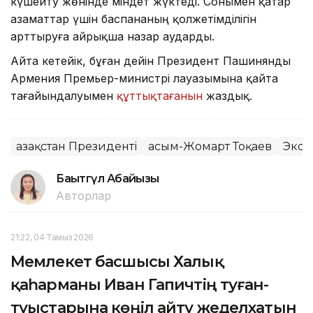
күшейту жөнінде міндет жүктеді. Сонымен қатар
азаматтар үшін баспананың қолжетімділігін
арттыруға айрықша назар аударды.
Айта кетейік, бұған дейін Президент Пашинянды
Армения Премьер-министрі лауазымына қайта
тағайындалуымен
құттықтағанын
жаздық.
Қазақстан Президенті
Қасым-Жомарт Тоқаев
Экон
Бақытгүл Абайқызы
Авторлар
21:22, 04 Тамыз 2026
Мемлекет басшысы Халық
қаһарманы Иван Гапичтің туған-
туыстарына көңіл айту жеделхатын