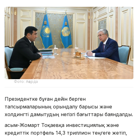
Фото: Ақорда
Президентке бұған дейін берген
тапсырмаларының орындалу барысы және
холдингті дамытудың негізгі бағыттары баяндалды.
Қасым-Жомарт Тоқаевқа инвестициялық және
кредиттік портфель 14,3 триллион теңгеге жетіп,