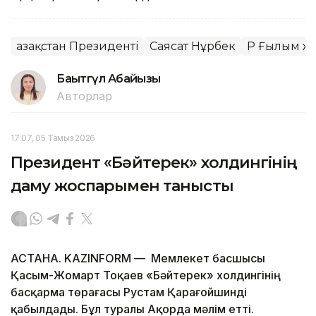
Қазақстан Президенті
Саясат Нұрбек
ҚР Ғылым ж
Бақытгүл Абайқызы
Авторлар
17:07, 05 Тамыз 2026
Президент «Бәйтерек» холдингінің
даму жоспарымен танысты
АСТАНА. KAZINFORM — Мемлекет басшысы
Қасым-Жомарт Тоқаев «Бәйтерек» холдингінің
басқарма төрағасы Рустам Қарағойшинді
қабылдады. Бұл туралы Ақорда мәлім етті.