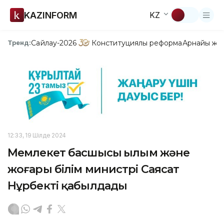
KAZINFORM
KZ
Сайлау-2026
Конституциялық реформа
Арнайы жо
Тренд:
12:33, 19 Шілде 2024
Мемлекет басшысы Ғылым және
жоғары білім министрі Саясат
Нұрбекті қабылдады