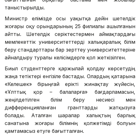
таныстырылды.
Министр елімізде осы уақытқа дейін шетелдік
жоғары оқу орындарының 25 филиалы ашылғанын
айтты. Шетелдік серіктестермен аймақтардағы
мемлекеттік университеттерді халықаралық білім
беру стандарттары бар зерттеу университеттеріне
айналдыру туралы келісімдерге қол жеткізілген.
Биыл студенттерге қаржылай қолдау көрсетудің
жаңа тетіктері енгізіле бастады. Олардың қатарына
«Келешек» бірыңғай ерікті жинақтау жүйесін,
«Ұлттық қор – балаларға» бағдарламасын,
жеңілдетілген білім беру несиесі мен
дифференцияланған гранттарды жатқызуға
болады. Аталған шаралар халықтың барлық
санатына жоғары білімнің қолжетімді болуын
қамтамасыз етуге бағытталған.