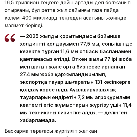
16,5 триллион теңгеге дейін артады деп болжанып
отырғаны, бұл ретте жыл сайынғы таза пайда
көлемі 400 миллиард теңгеден асатыны жөнінде
мәлімет берілді.
— 2025 жылдың қорытындысы бойынша
холдингтің қолдауымен 77,5 мың, соның ішінде
кезекте тұрған 11,6 мың отбасы баспанамен
қамтамасыз етілді. Өткен жылы 77 ірі жоба
мен шағын және орта бизнеске арналған
27,4 мың жоба қаржыландырылып,
экспортқа тауар шығаратын 131 кәсіпкерге
қолдау көрсетілді. Ауылшаруашылық
тауарларын өндіретін 7,2 мың агроқұрылым
көктемгі егіс жұмыстарын жүргізу үшін 11,4
мың техниканы лизингке алды, — делінген
хабарламада.
Басқарма төрағасы жүргізіліп жатқан