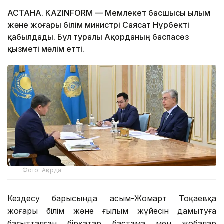
АСТАНА. KAZINFORM — Мемлекет басшысы Ғылым
және жоғары білім министрі Саясат Нұрбекті
қабылдады. Бұл туралы Ақорданың баспасөз
қызметі мәлім етті.
Фото: Ақорда
Кездесу барысында Қасым-Жомарт Тоқаевқа
жоғары білім және ғылым жүйесін дамытуға
бағытталған бірқатар бастама мен жобалар