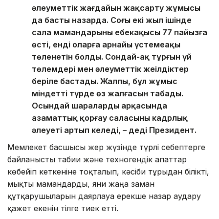
әлеуметтік жағдайын жақсарту жұмысы
да басты назарда. Соңғы екі жыл ішінде
сала мамандарының еңбекақысы 77 пайызға
өсті, енді оларға арнайы үстемеақы
төленетін болды. Сондай-ақ тұрғын үй
төлемдері мен әлеуметтік жеңілдіктер
беріле бастады. Жалпы, бұл жұмыс
міндетті түрде өз жалғасын табады.
Осындай шаралардың арқасында
азаматтық қорғау саласының кадрлық
әлеуеті артып келеді, – деді Президент.
Мемлекет басшысы жер жүзінде түрлі себептерге
байланысты табиғи және техногендік апаттар
көбейіп кеткеніне тоқталып, кәсіби тұрғыдан білікті,
мықты мамандарды, яғни жаңа заман
құтқарушыларын даярлауға ерекше назар аудару
қажет екенін тілге тиек етті.