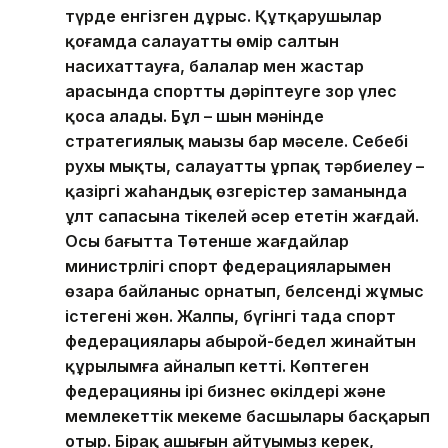
түрде енгізген дұрыс. Құтқарушылар
қоғамда салауатты өмір салтын
насихаттауға, балалар мен жастар
арасында спортты дәріптеуге зор үлес
қоса алады. Бұл – шын мәнінде
стратегиялық маңызы бар мәселе. Себебі
рухы мықты, салауатты ұрпақ тәрбиелеу –
қазіргі жаһандық өзгерістер заманында
ұлт сапасына тікелей әсер ететін жағдай.
Осы бағытта Төтенше жағдайлар
министрлігі спорт федерацияларымен
өзара байланыс орнатып, белсенді жұмыс
істегені жөн. Жалпы, бүгінгі таңда спорт
федерациялары абырой-бедел жинайтын
құрылымға айналып кетті. Көптеген
федерацияны ірі бизнес өкілдері және
мемлекеттік мекеме басшылары басқарып
отыр. Бірақ ашығын айтуымыз керек,