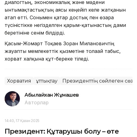
диалогтың, экономикалық және мәдени
ынтымақтастықтың аясы кеңейіп келе жатқанын
атап өтті. Сонымен қатар достық пен өзара
түсіністікке негізделген қарым-қатынастың дами
беретініне сенім білдірді.
Қасым-Жомарт Тоқаев Зоран Милановичтің
жауапты мемлекеттік қызметіне толағай табыс,
хорват халқына құт-береке тіледі.
Хорватия
Құттықтау
Президенттің сөйлеген сөзі
Абылайхан Жұмашев
Авторлар
14:40, 17 Қазан 2025
Президент: Құтқарушы болу – өте