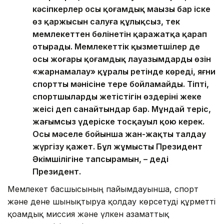
кәсіпкерлер осы қоғамдық маңызы бар іске
өз қаржысын салуға құлықсыз, тек
мемлекеттен бөлінетін қаражатқа қарап
отырады. Мемлекеттік қызметшілер де
осы жоғары қоғамдық лауазымдарды өзін
«жарнамалау» құралы ретінде көреді, яғни
спорттың мәнісіне терең бойламайды. Тіпті,
спортшылардың жетістігін өздерінің жеке
жеңісі деп санайтындар бар. Мұндай теріс,
жағымсыз үдеріске тосқауыл қою керек.
Осы мәселе бойынша жан-жақты талдау
жүргізу қажет. Бұл жұмысты Президент
Әкімшілігіне тапсырамын, – деді
Президент.
Мемлекет басшысының пайымдауынша, спорт
және дене шынықтыруға қолдау көрсетуді құрметті
қоғамдық миссия және үлкен азаматтық