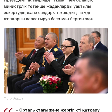
министрлік төтенше жағдайларды уақтылы
ескертудің және салдарын жоюдың тиімді
жолдарын қарастыруға баса мән берген жөн.
Фото: Ақорда
– Орталықтағы және жергілікті құтқару