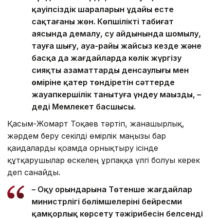
қауіпсіздік шараларын ұдайы есте
сақтағаны жөн. Көпшілікті табиғат
аясында демалу, су айдынында шомылу,
тауға шығу, ауа-райы жайсыз кезде және
басқа да жағдайларда көлік жүргізу
сияқты азаматтардың денсаулығы мен
өміріне қатер төндіретін сәттерде
жауапкершілік танытуға үндеу маңызды, –
деді Мемлекет басшысы.
Қасым-Жомарт Тоқаев тәртіп, жанашырлық,
жәрдем беру секілді өмірлік маңызы бар
қағидаларды қоғамда орнықтыру ісінде
құтқарушылар өскелең ұрпаққа үлгі болуы керек
деп санайды.
– Оқу орындарына Төтенше жағдайлар
министрлігі бөлімшелерінің бейресми
қамқорлық көрсету тәжірибесін белсенді