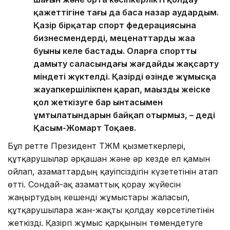
қажеттігіне тағы да баса назар аудардым.
Қазір бірқатар спорт федерациясына
бизнесмендердің, меценаттардың жаңа
буыны келе бастады. Оларға спортты
дамыту саласындағы жағдайды жақсарту
міндеті жүктелді. Қазірдің өзінде жұмысқа
жауапкершілікпен қарап, маңызды жеңіске
қол жеткізуге бар ынтасымен
ұмтылатындарын байқап отырмыз, – деді
Қасым-Жомарт Тоқаев.
Бұл ретте Президент ТЖМ қызметкерлері,
құтқарушылар әрқашан және әр кезде ел қамын
ойлап, азаматтардың қауіпсіздігін күзететінін атап
өтті. Сондай-ақ азаматтық қорғау жүйесін
жаңғыртудың кешенді жұмыстары жалғасып,
құтқарушыларға жан-жақты қолдау көрсетілетінін
жеткізді. Қазіргі жұмыс қарқынын төмендетуге