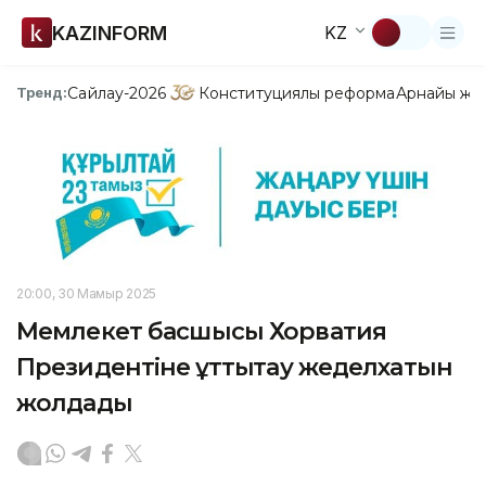
KAZINFORM
KZ
Сайлау-2026
Конституциялық реформа
Арнайы жо
Тренд:
20:00, 30 Мамыр 2025
Мемлекет басшысы Хорватия
Президентіне құттықтау жеделхатын
жолдады