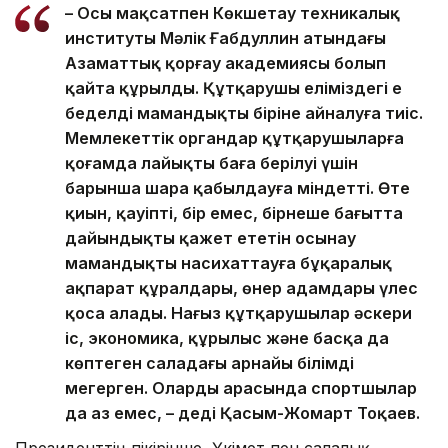
– Осы мақсатпен Көкшетау техникалық
институты Мәлік Ғабдуллин атындағы
Азаматтық қорғау академиясы болып
қайта құрылды. Құтқарушы еліміздегі ең
беделді мамандықтың біріне айналуға тиіс.
Мемлекеттік органдар құтқарушыларға
қоғамда лайықты баға берілуі үшін
барынша шара қабылдауға міндетті. Өте
қиын, қауіпті, бір емес, бірнеше бағытта
дайындықты қажет ететін осынау
мамандықты насихаттауға бұқаралық
ақпарат құралдары, өнер адамдары үлес
қоса алады. Нағыз құтқарушылар әскери
іс, экономика, құрылыс және басқа да
көптеген саладағы арнайы білімді
меңгерген. Олардың арасында спортшылар
да аз емес, – деді Қасым-Жомарт Тоқаев.
Президенттің пікірінше, Үкімет пен салалық