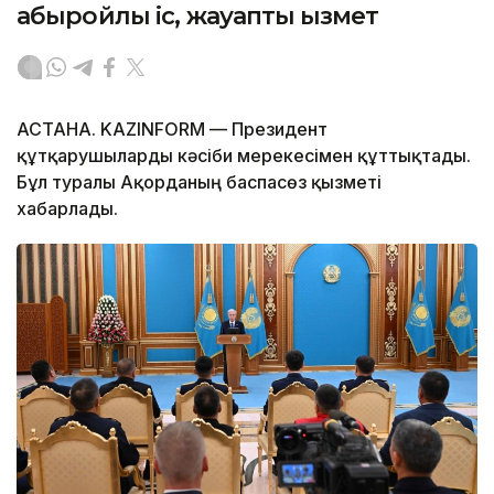
абыройлы іс, жауапты қызмет
АСТАНА. KAZINFORM — Президент
құтқарушыларды кәсіби мерекесімен құттықтады.
Бұл туралы Ақорданың баспасөз қызметі
хабарлады.