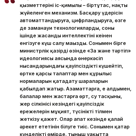
қызметтерінің іс-қимылы – біртұтас, нақты
жүйеленген механизм. Басқару үдерісін
автоматтандыруға, цифрландыруға, өзге
де заманауи технологияларды, соның
ішінде жасанды интеллектіні кеңінен
енгізуге күш салу маңызды. Сонымен бірге
министрлік қазірдің өзінде «Заң және тәртіп»
идеологиясы аясында өнеркәсіп
нысандарындағы қауіпсіздікті күшейтіп,
өртке қарсы талаптар мен құрылыс
нормаларын қатаңдату шараларын
қабылдап жатыр. Азаматтарға, ең алдымен,
балалар мен жастарға өрт, су тасқыны,
жер сілкінісі кезіндегі қауіпсіздік
ережелерін мұқият, түсінікті тілмен
жеткізу қажет. Олар апат кезінде қалай
әрекет ететінін білуге тиіс. Сонымен қатар
күнделікті өмірде, тыныш уақытта