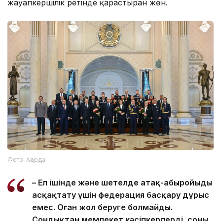
жауапкершілік ретінде қарастырған жөн.
Фото: Ақорда
– Ел ішінде және шетелде атақ-абыройыңды
асқақтату үшін федерация басқару дұрыс
емес. Оған жол беруге болмайды.
Сондықтан мемлекет кәсіпкерлерді, соның