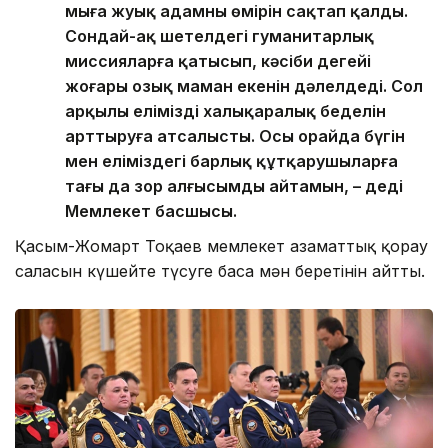
мыңға жуық адамның өмірін сақтап қалды.
Сондай-ақ шетелдегі гуманитарлық
миссияларға қатысып, кәсіби деңгейі
жоғары озық маман екенін дәлелдеді. Сол
арқылы еліміздің халықаралық беделін
арттыруға атсалысты. Осы орайда бүгін
мен еліміздегі барлық құтқарушыларға
тағы да зор алғысымды айтамын, – деді
Мемлекет басшысы.
Қасым-Жомарт Тоқаев мемлекет азаматтық қорғау
саласын күшейте түсуге баса мән беретінін айтты.