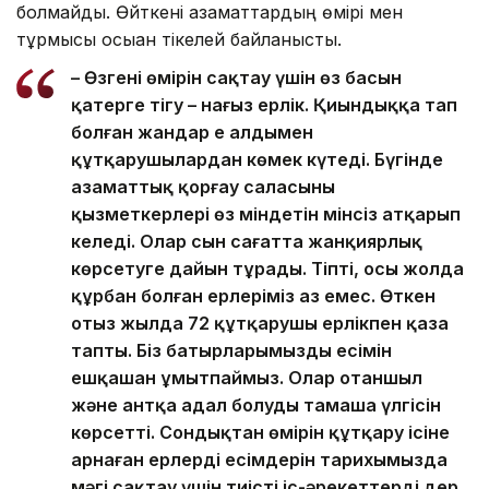
болмайды. Өйткені азаматтардың өмірі мен
тұрмысы осыған тікелей байланысты.
– Өзгенің өмірін сақтау үшін өз басын
қатерге тігу – нағыз ерлік. Қиындыққа тап
болған жандар ең алдымен
құтқарушылардан көмек күтеді. Бүгінде
азаматтық қорғау саласының
қызметкерлері өз міндетін мінсіз атқарып
келеді. Олар сын сағатта жанқиярлық
көрсетуге дайын тұрады. Тіпті, осы жолда
құрбан болған ерлеріміз аз емес. Өткен
отыз жылда 72 құтқарушы ерлікпен қаза
тапты. Біз батырларымыздың есімін
ешқашан ұмытпаймыз. Олар отаншыл
және антқа адал болудың тамаша үлгісін
көрсетті. Сондықтан өмірін құтқару ісіне
арнаған ерлердің есімдерін тарихымызда
мәңгі сақтау үшін тиісті іс-әрекеттерді дер