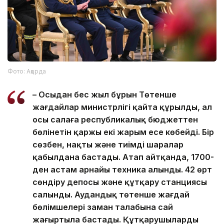
Фото: Ақорда
– Осыдан бес жыл бұрын Төтенше
жағдайлар министрлігі қайта құрылды, ал
осы салаға республикалық бюджеттен
бөлінетін қаржы екі жарым есе көбейді. Бір
сөзбен, нақты және тиімді шаралар
қабылдана бастады. Атап айтқанда, 1700-
ден астам арнайы техника алынды. 42 өрт
сөндіру депосы және құтқару станциясы
салынды. Аудандық төтенше жағдай
бөлімшелері заман талабына сай
жаңғыртыла бастады. Құтқарушылардың