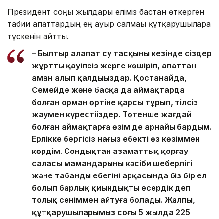
Президент соңғы жылдары еліміз бастан өткерген
табиғи апаттардың ең ауыр салмағы құтқарушыларға
түскенін айтты.
– Былтыр алапат су тасқыны кезінде сіздер
жұртты қауіпсіз жерге көшіріп, апаттан
аман алып қалдыңыздар. Қостанайда,
Семейде және басқа да аймақтарда
болған орман өртіне қарсы тұрып, тілсіз
жаумен күрестіңіздер. Төтенше жағдай
болған аймақтарға өзім де арнайы бардым.
Ерлікке бергісіз нағыз еңбекті өз көзіммен
көрдім. Сондықтан азаматтық қорғау
саласы мамандарының кәсіби шеберлігі
және табанды еңбегінің арқасында біз бір ел
болып барлық қиындықты еңсердік деп
толық сеніммен айтуға болады. Жалпы,
құтқарушыларымыз соңғы 5 жылда 225