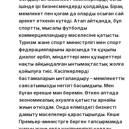
ішінде ірі бизнесмендерді қолдайды. Бірақ
мемлекет пен қоғам да олардың осыған сай
әрекет еткенін күтеді. Атап айтқанда, бұл
спортты, мысалы футболды
коммерцияландыру мәселесіне қатысты.
Туризм және спорт министрлігі мен спорт
федерацияларының арасында тең құқылы
диалог өрбіп, міндеттері мен құзыреттері
нақты айқындалған ынтымақтастық жолға
қойылуға тиіс. Кәсіпкерлердің
бастамаларын ынталандыру – мемлекеттік
саясатымыздың негізгі басымдығы. Мен
бұған ерекше мән беремін. Өткен аптада
экономикалық ахуалға қатысты арнайы
жиын өткіздім. Онда еліміздегі бизнесті
дамыту мәселелері қарастырылды. Кеше
Премьер-министрге берген тапсырмамда
шағын және орта кәсіпкерлікті қолдау