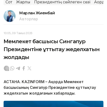
Сот
Жарлық
Президенттің сөйлеген сөзі
Ақорда
Марлан Жиембай
Авторлар
10:05, 09 Тамыз 2026
Мемлекет басшысы Сингапур
Президентіне құттықтау жеделхатын
жолдады
АСТАНА. KAZINFORM – Ақорда Мемлекет
басшысының Сингапур Президентіне құттықтау
жеделхатын жолдағанын хабарлады.