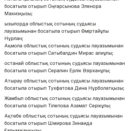
босатыла отырып Оңғарсынова Эленора
Макизқызы;
Қызылорда облыстық сотының судьясы
лауазымынан босатыла отырып Өміртайұлы
Нұрлан;
Ақмола облыстық сотының судьясы лауазымынан
босатыла отырып Сатыбалдин Мирас Қалиұлы;
Қостанай облыстық сотының судьясы лауазымынан
босатыла отырып Сералин Ерлік Әзірханұлы;
Атырау облыстық сотының судьясы лауазымынан
босатыла отырып Тухфатова Дина Нұрболатқызы;
Жамбыл облыстық сотының судьясы лауазымынан
босатыла отырып Тілепова Азамат Серікұлы;
Ақтөбе облыстық сотының судьясы лауазымынан
босатыла отырып Шмирова Зинаида
Ғалымжанқызы;