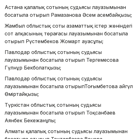
Астана қалалық сотының судьясы лауазымынан
босатыла отырып Рамазанова Әсем Қасембайқызы;
Жамбыл облыстық соты азаматтық істер жөніндегі
сот алқасының төрағасы лауазымынан босатыла
отырып Рүстембеков Жомарт Қауасұлы;
Павлодар облыстық сотының судьясы
лауазымынан босатыла отырып Тергемесова
Гүлнұр Бекболатқызы;
Павлодар облыстық сотының судьясы
лауазымынан босатыла отырыпТоғымбетова айгүл
Өміртайқызы;
Түркістан облыстық сотының судьясы
лауазымынан босатыла отырып Тоқсанбаев
Аянбек Бекежанұлы;
Алматы қалалық сотының судьясы лауазымынан
босатыла отырып Тоқтарбаева Венера