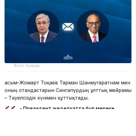
Фото: Ақорда
Қасым-Жомарт Тоқаев Тарман Шанмугаратнам мен
оның отандастарын Сингапурдың ұлттық мейрамы
– Тәуелсіздік күнімен құттықтады.
- Президент жеделхатта бұл мереке
Сингапур халқы үшін ұлттық бірліктің,
мемлекет дербестігінің және орнықты
дамудың айшықты белгісі ретінде ерекше