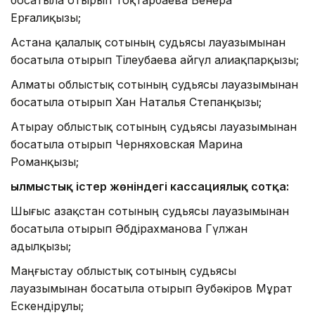
Ерғалиқызы;
Астана қалалық сотының судьясы лауазымынан
босатыла отырып Тілеубаева айгүл Қалиақпарқызы;
Алматы облыстық сотының судьясы лауазымынан
босатыла отырып Хан Наталья Степанқызы;
Атырау облыстық сотының судьясы лауазымынан
босатыла отырып Черняховская Марина
Романқызы;
Қылмыстық істер жөніндегі кассациялық сотқа:
Шығыс Қазақстан сотының судьясы лауазымынан
босатыла отырып Әбдірахманова Гүлжан
Қадылқызы;
Маңғыстау облыстық сотының судьясы
лауазымынан босатыла отырып Әубәкіров Мұрат
Ескендірұлы;