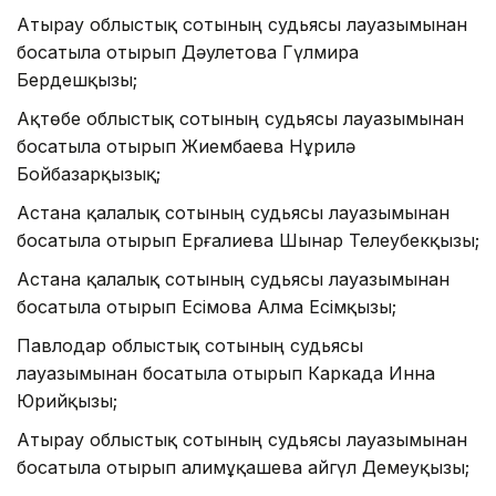
Атырау облыстық сотының судьясы лауазымынан
босатыла отырып Дәулетова Гүлмира
Бердешқызы;
Ақтөбе облыстық сотының судьясы лауазымынан
босатыла отырып Жиембаева Нұрилә
Бойбазарқызық;
Астана қалалық сотының судьясы лауазымынан
босатыла отырып Ерғалиева Шынар Телеубекқызы;
Астана қалалық сотының судьясы лауазымынан
босатыла отырып Есімова Алма Есімқызы;
Павлодар облыстық сотының судьясы
лауазымынан босатыла отырып Каркада Инна
Юрийқызы;
Атырау облыстық сотының судьясы лауазымынан
босатыла отырып Қалимұқашева айгүл Демеуқызы;