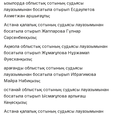
Қызылорда облыстық сотының судьясы
лауазымынан босатыла отырып Есдәулетов
Ахметжан Қаршығаұлы;
Астана қалалық сотының судьясы лауазымынан
босатыла отырып Жаппарова Гүлнар
Сәрсенбекқызы;
Ақмола облыстық сотының судьясы лауазымынан
босатыла отырып Жұмағұлова Нұржамал
Әуесханқызы;
Қарағанды облыстық сотының судьясы
лауазымынан босатыла отырып Ибрагимова
Майра Нәбиқызы;
Қостанай облыстық сотының судьясы лауазымынан
босатыла отырып Ысмағұлова Қарлығаш
Кеңесқызы;
Астана қалалық сотының судьясы лауазымынан