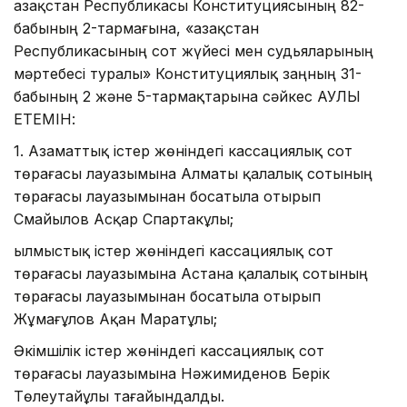
Қазақстан Республикасы Конституциясының 82-
бабының 2-тармағына, «Қазақстан
Республикасының сот жүйесі мен судьяларының
мәртебесі туралы» Конституциялық заңның 31-
бабының 2 және 5-тармақтарына сәйкес ҚАУЛЫ
ЕТЕМІН:
1. Азаматтық істер жөніндегі кассациялық сот
төрағасы лауазымына Алматы қалалық сотының
төрағасы лауазымынан босатыла отырып
Смайылов Асқар Спартакұлы;
Қылмыстық істер жөніндегі кассациялық сот
төрағасы лауазымына Астана қалалық сотының
төрағасы лауазымынан босатыла отырып
Жұмағұлов Ақан Маратұлы;
Әкімшілік істер жөніндегі кассациялық сот
төрағасы лауазымына Нәжимиденов Берік
Төлеутайұлы тағайындалды.