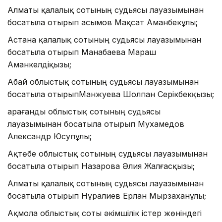
Алматы қалалық сотының судьясы лауазымынан
босатыла отырып Қасымов Мақсат Аманбекұлы;
Астана қалалық сотының судьясы лауазымынан
босатыла отырып Манабаева Мараш
Аманкелдіқызы;
Абай облыстық сотының судьясы лауазымынан
босатыла отырыпМанжуева Шолпан Серікбекқызы;
Қарағанды облыстық сотының судьясы
лауазымынан босатыла отырып Мухамедов
Александр Юсупұлы;
Ақтөбе облыстық сотының судьясы лауазымынан
босатыла отырып Назарова Әлия Жалғасқызы;
Алматы қалалық сотының судьясы лауазымынан
босатыла отырып Нұралиев Ерлан Мырзаханұлы;
Ақмола облыстық соты әкімшілік істер жөніндегі