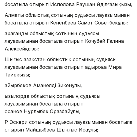
босатыла отырып Исполова Раушан Әділғазықызы;
Алматы облыстық сотының судьясы лауазымынан
босатыла отырып Кененбаев Самат Советбекұлы;
Қарағанды облыстық сотының судьясы
лауазымынан босатыла отырып Кочубей Галина
Алексейқызы;
Шығыс Қазақстан облыстық сотының судьясы
лауазымынан босатыла отырып Қадырова Мира
Таирқызы;
Қайырбеков Аманелді Зикенұлы;
Қызылорда облыстық сотының судьясы
лауазымынан босатыла отырып
Қосанов Нұрлыбек Оразбайұлы;
ҚР Әскери сотының судьясы лауазымынан босатыла
отырып Майшыбаев Шыңғыс Исаұлы;