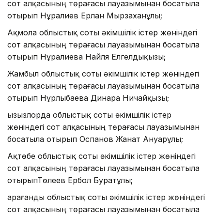
сот алқасының төрағасы лауазымынан босатыла
отырып Нұралиев Ерлан Мырзаханұлы;
Ақмола облыстық соты әкімшілік істер жөніндегі
сот алқасының төрағасы лауазымынан босатыла
отырып Нұралиева Найля Елгелдықызы;
Жамбыл облыстық соты әкімшілік істер жөніндегі
сот алқасының төрағасы лауазымынан босатыла
отырып Нұрлыбаева Динара Ничайқызы;
Қызызлорда облыстық соты әкімшілік істер
жөніндегі сот алқасының төрағасы лауазымынан
босатыла отырып Оспанов Жанат Ануарұлы;
Ақтөбе облыстық соты әкімшілік істер жөніндегі
сот алқасының төрағасы лауазымынан босатыла
отырыпТөлеев Ербол Буратұлы;
Қарағанды облыстық соты әкімшілік істер жөніндегі
сот алқасының төрағасы лауазымынан босатыла