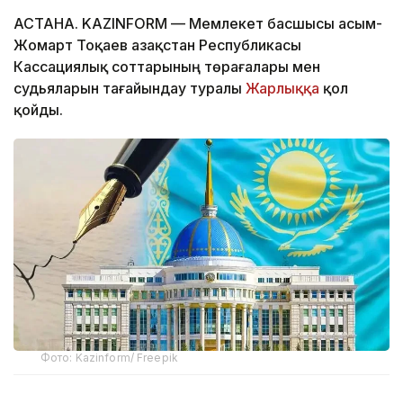
АСТАНА. KAZINFORM — Мемлекет басшысы Қасым-
Жомарт Тоқаев Қазақстан Республикасы
Кассациялық соттарының төрағалары мен
судьяларын тағайындау туралы
Жарлыққа
қол
қойды.
Фото: Kazinform/ Freepik