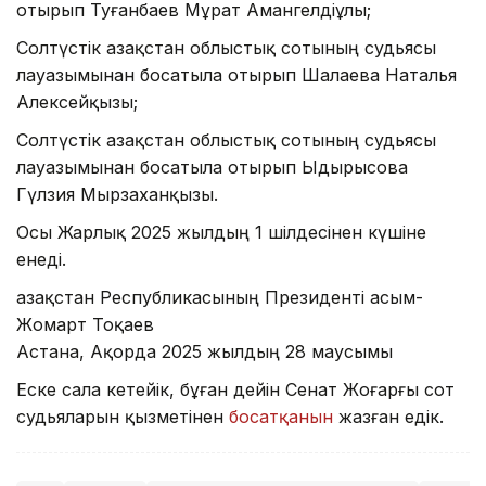
отырып Туғанбаев Мұрат Амангелдіұлы;
Солтүстік Қазақстан облыстық сотының судьясы
лауазымынан босатыла отырып Шалаева Наталья
Алексейқызы;
Солтүстік Қазақстан облыстық сотының судьясы
лауазымынан босатыла отырып Ыдырысова
Гүлзия Мырзаханқызы.
Осы Жарлық 2025 жылдың 1 шілдесінен күшіне
енеді.
Қазақстан Республикасының Президенті Қасым-
Жомарт Тоқаев
Астана, Ақорда 2025 жылдың 28 маусымы
Еске сала кетейік, бұған дейін Сенат Жоғарғы сот
судьяларын қызметінен
босатқанын
жазған едік.