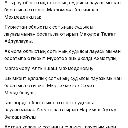
Атырау облыстық сотының судьясы лауазымынан
босатыла отырып Мағзомова Алтыншаш
Махмеденқызы;
Түркістан облыстық сотының судьясы
лауазымынан босатыла отырып Мақұлов Талғат
Абдуллаұлы;
Ақмола облыстық сотының судьясы лауазымынан
босатыла отырып Мүсетов Қайыркелді Ахметұлы;
Магзомову Алтыншаш Махмеденовну
Шымкент қалалық сотының судьясы лауазымынан
босатыла отырып Мырзахметов Самат
Мелдебекұлы;
Қызылорда облыстық сотының судьясы
лауазымынан босатыла отырып Наримов Артур
Зұлқарнайұлы;
Астана қалалық сотының судьясы лауазымынан