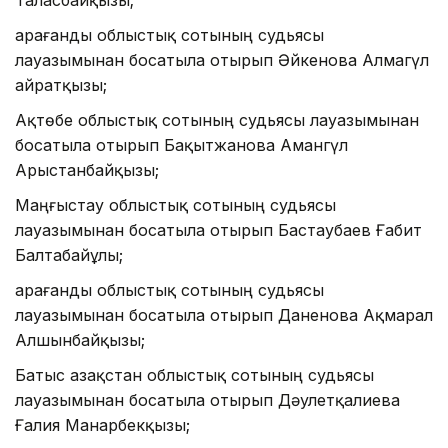
Қарағанды облыстық сотының судьясы
лауазымынан босатыла отырып Әйкенова Алмагүл
Қайратқызы;
Ақтөбе облыстық сотының судьясы лауазымынан
босатыла отырып Бақытжанова Амангүл
Арыстанбайқызы;
Маңғыстау облыстық сотының судьясы
лауазымынан босатыла отырып Бастаубаев Ғабит
Балтабайұлы;
Қарағанды облыстық сотының судьясы
лауазымынан босатыла отырып Даненова Ақмарал
Алшынбайқызы;
Батыс Қазақстан облыстық сотының судьясы
лауазымынан босатыла отырып Дәулетқалиева
Ғалия Манарбекқызы;