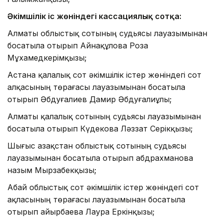
Әкімшілік іс жөніндегі кассациялық сотқа:
Алматы облыстық сотының судьясы лауазымынан
босатыла отырып Айнақұлова Роза
Мұхамедкерімқызы;
Астана қалалық сот әкімшілік істер жөніндегі сот
алқасының төрағасы лауазымынан босатыла
отырып Әбдуғалиев Дамир Әбдуғалиұлы;
Алматы қалалық сотының судьясы лауазымынан
босатыла отырып Күдекова Ләззат Серікқызы;
Шығыс Қазақстан облыстық сотының судьясы
лауазымынан босатыла отырып Қабдрахманова
назым Мырзабекқызы;
Абай облыстық сот әкімшілік істер жөніндегі сот
ақласының төрағасы лауазымынан босатыла
отырып Қайырбаева Лаура Еркінқызы;