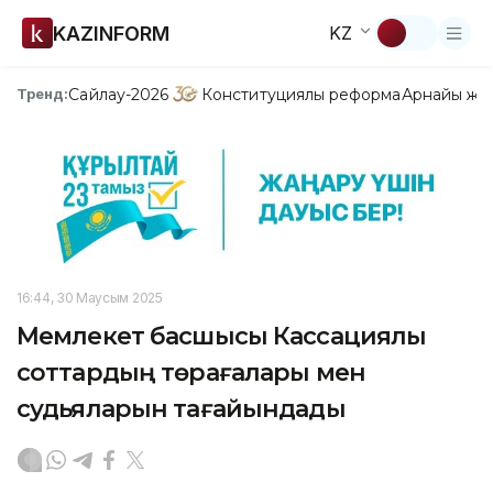
KAZINFORM
KZ
Сайлау-2026
Конституциялық реформа
Арнайы жо
Тренд:
16:44, 30 Маусым 2025
Мемлекет басшысы Кассациялық
соттардың төрағалары мен
судьяларын тағайындады