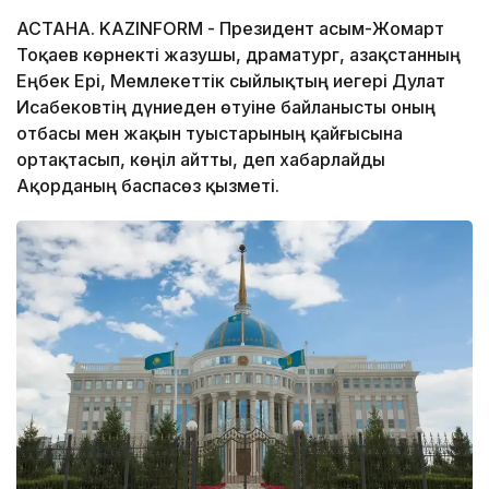
АСТАНА. KAZINFORM - Президент Қасым-Жомарт
Тоқаев көрнекті жазушы, драматург, Қазақстанның
Еңбек Ері, Мемлекеттік сыйлықтың иегері Дулат
Исабековтің дүниеден өтуіне байланысты оның
отбасы мен жақын туыстарының қайғысына
ортақтасып, көңіл айтты, деп хабарлайды
Ақорданың баспасөз қызметі.