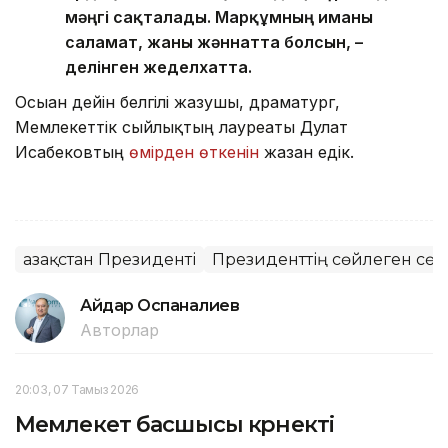
мәңгі сақталады. Марқұмның иманы
саламат, жаны жәннатта болсын, –
делінген жеделхатта.
Осыған дейін белгілі жазушы, драматург,
Мемлекеттік сыйлықтың лауреаты Дулат
Исабековтың
өмірден өткенін
жазған едік.
Қазақстан Президенті
Президенттің сөйлеген сөзі
Айдар Оспаналиев
Авторлар
20:03, 07 Тамыз 2026
Мемлекет басшысы көрнекті