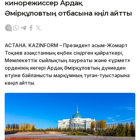
кинорежиссер Ардақ
Әмірқұловтың отбасына көңіл айтты
АСТАНА. KAZINFORM – Президент Қасым-Жомарт
Тоқаев Қазақстанның еңбек сіңірген қайраткері,
Мемлекеттік сыйлықтың лауреаты және «Құрмет»
орденінің иегері Ардақ Әмірқұловтың дүниеден
өтуіне байланысты марқұмның туған-туыстарына
көңіл айтты.