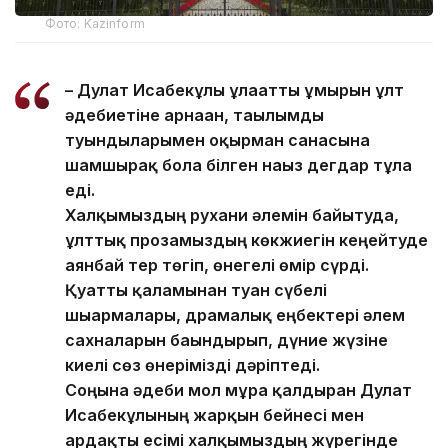
Фото: Kazinform
– Дулат Исабекұлы ұлағатты ғұмырын ұлт
әдебиетіне арнаған, тағылымды
туындыларымен оқырман санасына
шамшырақ бола білген нағыз дегдар тұлға
еді.
Халқымыздың рухани әлемін байытуда,
ұлттық прозамыздың көкжиегін кеңейтуде
аянбай тер төгіп, өнегелі өмір сүрді.
Қуатты қаламынан туған сүбелі
шығармалары, драмалық еңбектері әлем
сахналарын бағындырып, дүние жүзіне
киелі сөз өнерімізді дәріптеді.
Соңына әдеби мол мұра қалдырған Дулат
Исабекұлының жарқын бейнесі мен
ардақты есімі халқымыздың жүрегінде