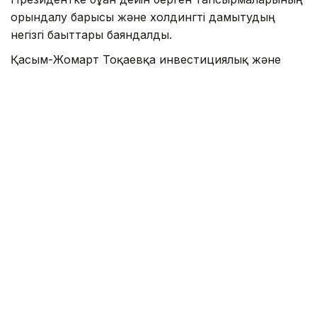
орындалу барысы және холдингті дамытудың
негізгі бағыттары баяндалды.
Қасым-Жомарт Тоқаевқа инвестициялық және
кредиттік портфель 14,3 триллион теңгеге жетіп,
16,5 триллион теңгеге дейін артады деп болжанып
отырғаны, бұл ретте жыл сайынғы таза пайда көлемі
400 миллиард теңгеден асатыны жөнінде мәлімет
берілді.
— 2025 жылдың қорытындысы бойынша
холдингтің қолдауымен 77,5 мың, соның
ішінде кезекте тұрған 11,6 мың отбасы
баспанамен қамтамасыз етілді. Өткен
жылы 77 ірі жоба мен шағын және орта
бизнеске арналған 27,4 мың жоба
қаржыландырылып, экспортқа тауар
шығаратын 131 кәсіпкерге қолдау
көрсетілді. Ауылшаруашылық тауарларын