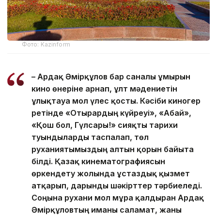
Фото: Kazinform
– Ардақ Әмірқұлов бар саналы ғұмырын
кино өнеріне арнап, ұлт мәдениетін
ұлықтауға мол үлес қосты. Кәсіби киногер
ретінде «Отырардың күйреуі», «Абай»,
«Қош бол, Гүлсары!» сияқты тарихи
туындыларды таспалап, төл
руханиятымыздың алтын қорын байыта
білді. Қазақ кинематографиясын
өркендету жолында ұстаздық қызмет
атқарып, дарынды шәкірттер тәрбиеледі.
Соңына рухани мол мұра қалдырған Ардақ
Әмірқұловтың иманы саламат, жаны