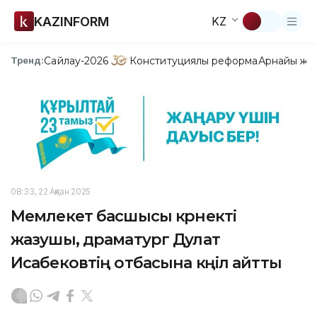
KAZINFORM
KZ
Сайлау-2026
Конституциялық реформа
Арнайы жо
Тренд:
08:33, 22 Ақпан 2025
Мемлекет басшысы көрнекті
жазушы, драматург Дулат
Исабековтің отбасына көңіл айтты