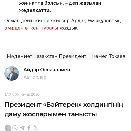
жәннатта болсын, – деп жазылған
жеделхатта.
Осыған дейін кинорежиссер Ардақ Әмірқұловтың
өмірден өткені туралы
жаздық.
Мәдениет
Қазақстан Президенті
Кемел Тоқаев
Айдар Оспаналиев
Авторлар
17:07, 05 Тамыз 2026
Президент «Бәйтерек» холдингінің
даму жоспарымен танысты