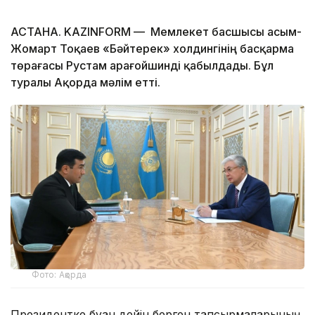
АСТАНА. KAZINFORM — Мемлекет басшысы Қасым-
Жомарт Тоқаев «Бәйтерек» холдингінің басқарма
төрағасы Рустам Қарағойшинді қабылдады. Бұл
туралы Ақорда мәлім етті.
Фото: Ақорда
Президентке бұған дейін берген тапсырмаларының